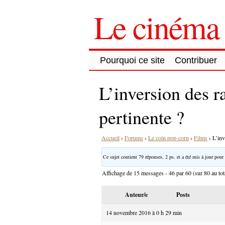
Le cinéma 
Pourquoi ce site
Contribuer
L’inversion des r
pertinente ?
Accueil
›
Forums
›
Le coin pop-corn
›
Films
›
L’inv
Ce sujet contient 79 réponses, 2 ps. et a été mis à jour pour 
Affichage de 15 messages - 46 par 60 (sur 80 au tot
Auteur/e
Posts
14 novembre 2016 à 0 h 29 min