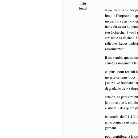
milù
Invité
wow merci à tou.tes po
hm j’ai l’impression q
niveau du sexisme vien
individu.es est a) gen
(ou à chercher à voir) 
être tenté.es de lire «
ridicules, laides, indés
raisonnement.
il me semble que ça ne
censé.es imaginer à la
en plus, pour revenir 
inverse certains trucs
j’ai trouvé frappant da
dégradante de « salope
cela dit, ça peut être p
je trouve que le clip d
« miam » dès qu’on par
la parodie de C.L.I.T. 
je ne connaissais pas..
gerbant.
pour contribuer à la col