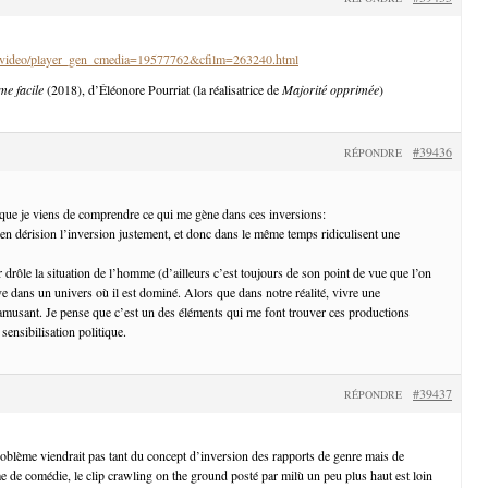
fr/video/player_gen_cmedia=19577762&cfilm=263240.html
me facile
(2018), d’Éléonore Pourriat (la réalisatrice de
Majorité opprimée
)
#39436
RÉPONDRE
 que je viens de comprendre ce qui me gène dans ces inversions:
 en dérision l’inversion justement, et donc dans le même temps ridiculisent une
 drôle la situation de l’homme (d’ailleurs c’est toujours de son point de vue que l’on
ve dans un univers où il est dominé. Alors que dans notre réalité, vivre une
amusant. Je pense que c’est un des éléments qui me font trouver ces productions
 sensibilisation politique.
#39437
RÉPONDRE
ème viendrait pas tant du concept d’inversion des rapports de genre mais de
me de comédie, le clip crawling on the ground posté par milù un peu plus haut est loin