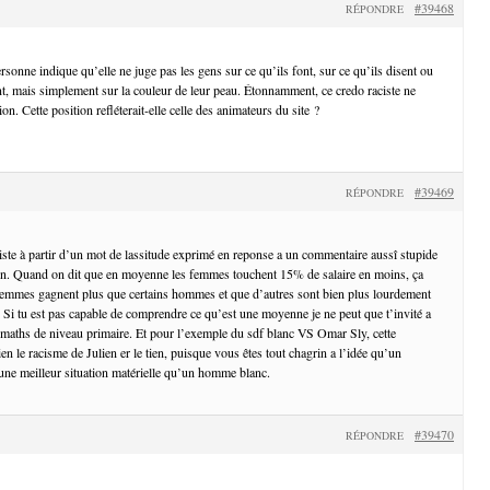
#39468
RÉPONDRE
ersonne indique qu’elle ne juge pas les gens sur ce qu’ils font, sur ce qu’ils disent ou
ont, mais simplement sur la couleur de leur peau. Étonnamment, ce credo raciste ne
n. Cette position refléterait-elle celle des animateurs du site ?
#39469
RÉPONDRE
ciste à partir d’un mot de lassitude exprimé en reponse a un commentaire aussî stupide
tien. Quand on dit que en moyenne les femmes touchent 15% de salaire en moins, ça
 femmes gagnent plus que certains hommes et que d’autres sont bien plus lourdement
Si tu est pas capable de comprendre ce qu’est une moyenne je ne peut que t’invité a
 maths de niveau primaire. Et pour l’exemple du sdf blanc VS Omar Sly, cette
 le racisme de Julien er le tien, puisque vous êtes tout chagrin a l’idée qu’un
ne meilleur situation matérielle qu’un homme blanc.
#39470
RÉPONDRE