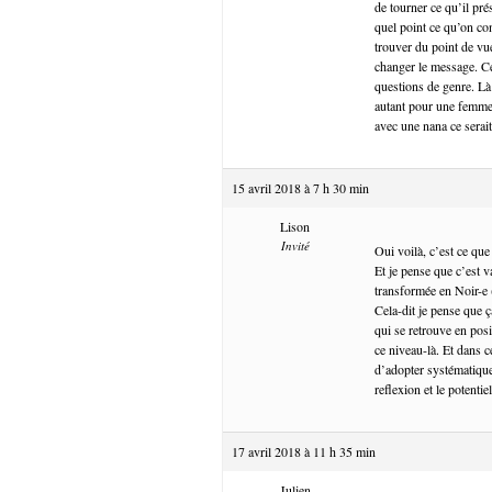
de tourner ce qu’il pré
quel point ce qu’on co
trouver du point de vu
changer le message. Ce
questions de genre. Là 
autant pour une femme.
avec une nana ce serai
15 avril 2018 à 7 h 30 min
Lison
Invité
Oui voilà, c’est ce que 
Et je pense que c’est 
transformée en Noir-e
Cela-dit je pense que 
qui se retrouve en pos
ce niveau-là. Et dans c
d’adopter systématique
reflexion et le potenti
17 avril 2018 à 11 h 35 min
Julien