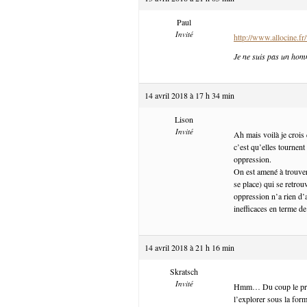
Paul
Invité
http://www.allocine.
Je ne suis pas un hom
14 avril 2018 à 17 h 34 min
Lison
Invité
Ah mais voilà je crois
c’est qu’elles tournent
oppression.
On est amené à trouver
se place) qui se retrou
oppression n’a rien d’
inefficaces en terme de
14 avril 2018 à 21 h 16 min
Skratsch
Invité
Hmm… Du coup le probl
l’explorer sous la for