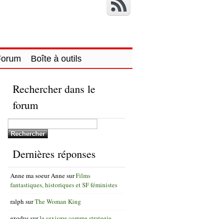
Forum
Boîte à outils
Rechercher dans le
forum
Dernières réponses
Anne ma soeur Anne
sur
Films
fantastiques, historiques et SF féministes
ralph
sur
The Woman King
exodus
sur
le sexisme comme strategie