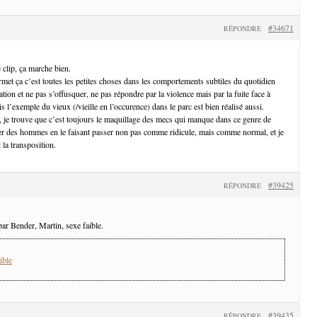
#34671
RÉPONDRE
 clip, ça marche bien.
rmet ça c’est toutes les petites choses dans les comportements subtiles du quotidien
tion et ne pas s’offusquer, ne pas répondre par la violence mais par la fuite face à
is l’exemple du vieux (/vieille en l’occurence) dans le parc est bien réalisé aussi.
, je trouve que c’est toujours le maquillage des mecs qui manque dans ce genre de
er des hommes en le faisant passer non pas comme ridicule, mais comme normal, et je
 la transposition.
#39425
RÉPONDRE
ar Bender, Martin, sexe faible.
ible
#39435
RÉPONDRE