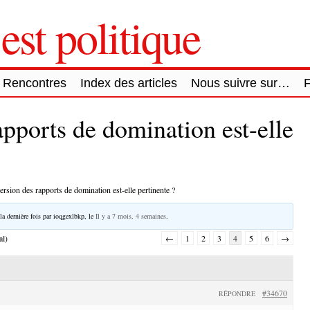
est politique
Rencontres
Index des articles
Nous suivre sur…
apports de domination est-elle
ersion des rapports de domination est-elle pertinente ?
la dernière fois par
ioqgexlbkp
, le
Il y a 7 mois, 4 semaines
.
al)
←
1
2
3
4
5
6
→
#34670
RÉPONDRE