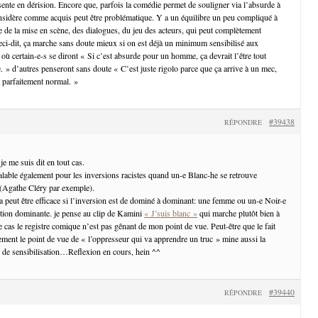
sente en dérision. Encore que, parfois la comédie permet de souligner via l’absurde à
nsidère comme acquis peut être problématique. Y a un équilibre un peu compliqué à
e de la mise en scène, des dialogues, du jeu des acteurs, qui peut complètement
ci-dit, ça marche sans doute mieux si on est déjà un minimum sensibilisé aux
où certain-e-s se diront « Si c’est absurde pour un homme, ça devrait l’être tout
 » d’autres penseront sans doute « C’est juste rigolo parce que ça arrive à un mec,
t parfaitement normal. »
#39438
RÉPONDRE
je me suis dit en tout cas.
valable également pour les inversions racistes quand un-e Blanc-he se retrouve
 (Agathe Cléry par exemple).
ça peut être efficace si l’inversion est de dominé à dominant: une femme ou un-e Noir-e
ition dominante. je pense au clip de Kamini
« J’suis blanc »
qui marche plutôt bien à
e cas le registre comique n’est pas gênant de mon point de vue. Peut-être que le fait
ment le point de vue de « l’oppresseur qui va apprendre un truc » mine aussi la
el de sensibilisation…Reflexion en cours, hein ^^
#39440
RÉPONDRE