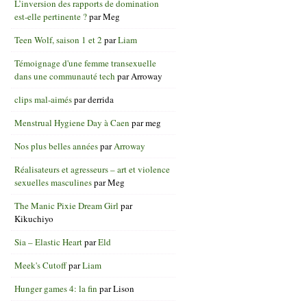
L’inversion des rapports de domination
est-elle pertinente ?
par
Meg
Teen Wolf, saison 1 et 2
par
Liam
Témoignage d'une femme transexuelle
dans une communauté tech
par
Arroway
clips mal-aimés
par
derrida
Menstrual Hygiene Day à Caen
par
meg
Nos plus belles années
par
Arroway
Réalisateurs et agresseurs – art et violence
sexuelles masculines
par
Meg
The Manic Pixie Dream Girl
par
Kikuchiyo
Sia – Elastic Heart
par
Eld
Meek's Cutoff
par
Liam
Hunger games 4: la fin
par
Lison