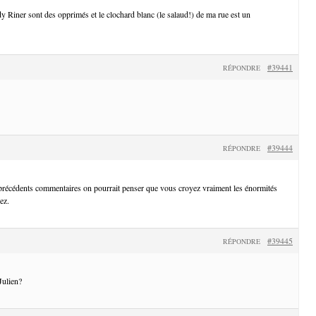
Riner sont des opprimés et le clochard blanc (le salaud!) de ma rue est un
#39441
RÉPONDRE
#39444
RÉPONDRE
 précédents commentaires on pourrait penser que vous croyez vraiment les énormités
ez.
#39445
RÉPONDRE
Julien?