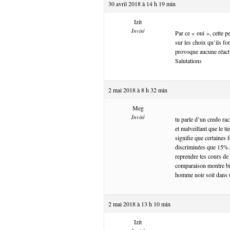
30 avril 2018 à 14 h 19 min
Izit
Invité
Par ce « oui », cette p
sur les choix qu’ils f
provoque aucune réactio
Salutations
2 mai 2018 à 8 h 32 min
Meg
Invité
tu parle d’un credo ra
et malveillant que le 
signifie que certaines
discriminées que 15%. 
reprendre tes cours de
comparaison montre bien
homme noir soit dans u
2 mai 2018 à 13 h 10 min
Izit