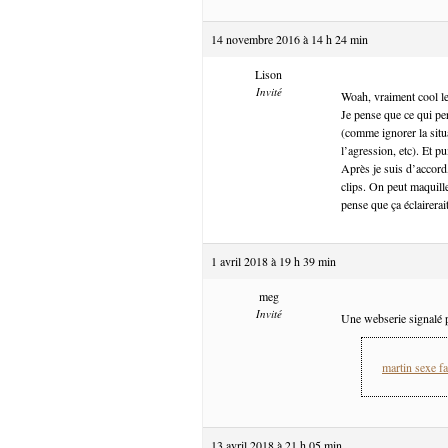
14 novembre 2016 à 14 h 24 min
Lison
Invité
Woah, vraiment cool le
Je pense que ce qui pe
(comme ignorer la situa
l’agression, etc). Et pu
Après je suis d’accord
clips. On peut maquill
pense que ça éclairerait
1 avril 2018 à 19 h 39 min
meg
Invité
Une webserie signalé p
martin sexe fa
13 avril 2018 à 21 h 05 min