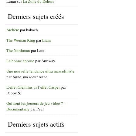
Lunar
sur
La Zone du Dehors
Derniers sujets créés
Archère
par
babach
The Woman King
par
Liam
The Northman
par
Lara
La bonne épouse
par
Arroway
Une nouvelle tendance ultra masculiniste
par
Anne, ma soeur Anne
L’effet Gremlins vs l’effet Casper
par
Poppy S.
Qui sont les joueurs de jeu vidéo ? –
Documentaire
par
Paul
Derniers sujets actifs