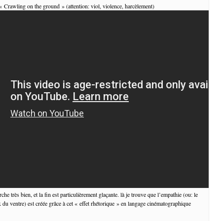
 « Crawling on the ground » (attention: viol, violence, harcèlement)
he très bien, et la fin est particulièrement glaçante. là je trouve que l’empathie (ou: le
x du ventre) est créée grâce à cet « effet rhétorique » en langage cinématographique