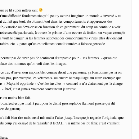
ur ce fil super intéressant
u’une difficulté fondamentale qu’il peut y avoir à imaginer un monde « inversé » au
t du fait que tout, absolument tout dans les comportements et apparences des
ré b) valorisé ou dévalorisé en fonction de ce genrement. du coup on continue à voir
notre société patriarcale, à travers le prisme d’une oeuvre de fiction. on va par exemple
 ha voilà le danger: si les femmes adoptent des comportements viriles elles deviennent
irables, etc. » parce qu’on est tellement conditionné.es à faire ce genre de
 permet pas de créer pas de sentiment d’empathie pour « les femmes » qu’on est
 place des hommes qu’on voit dans les images.
à ce truc d’inversion impossible: comme disait une personne, ça fonctionne pas si on
 mais pas, par exemple, les vêtements. ou encore le maquillage. un autre exemple que
ns « Majorité opprimée » c’est les insultes: « connard » n’a clairement pas la charge
 ». bref, c’est jamais vraiment convaincant je trouve.
lus ou moins bien fait.
e buzzfeed est pas mal. à part pour le cliché grossophobe (la meuf grosse qui dit
le de gâteau).
m’a fait bien rire mais aussi mis mal à l’aise. jusqu’à ce que je regarde l’originale, que
 du coup j’ai essayé de le regarder et BOAH. j’ai même pas pu finir. c’est vraiment
lecte: