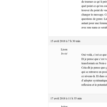
de tourner ce qu’il pré
quel point ce qu’on co
trouver du point de vu
changer le message. Ce
questions de genre. Là 
autant pour une femme.
avec une nana ce serai
15 avril 2018 à 7 h 30 min
Lison
Invité
Oui voilà, c’est ce que 
Et je pense que c’est 
transformée en Noir-e
Cela-dit je pense que 
qui se retrouve en pos
ce niveau-là. Et dans c
d’adopter systématique
reflexion et le potenti
17 avril 2018 à 11 h 35 min
Julien