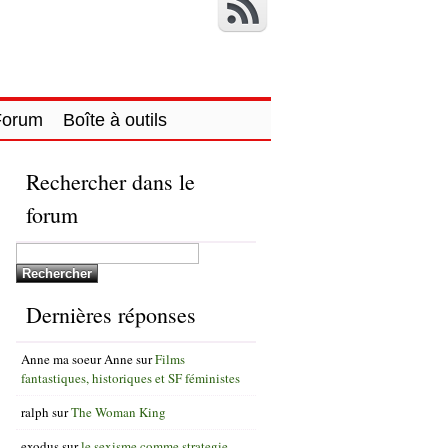
Forum
Boîte à outils
Rechercher dans le
forum
Dernières réponses
Anne ma soeur Anne
sur
Films
fantastiques, historiques et SF féministes
ralph
sur
The Woman King
exodus
sur
le sexisme comme strategie