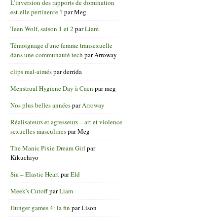
L’inversion des rapports de domination
est-elle pertinente ?
par
Meg
Teen Wolf, saison 1 et 2
par
Liam
Témoignage d'une femme transexuelle
dans une communauté tech
par
Arroway
clips mal-aimés
par
derrida
Menstrual Hygiene Day à Caen
par
meg
Nos plus belles années
par
Arroway
Réalisateurs et agresseurs – art et violence
sexuelles masculines
par
Meg
The Manic Pixie Dream Girl
par
Kikuchiyo
Sia – Elastic Heart
par
Eld
Meek's Cutoff
par
Liam
Hunger games 4: la fin
par
Lison