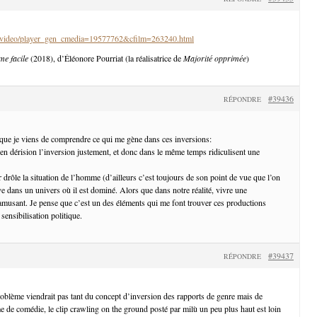
fr/video/player_gen_cmedia=19577762&cfilm=263240.html
me facile
(2018), d’Éléonore Pourriat (la réalisatrice de
Majorité opprimée
)
#39436
RÉPONDRE
 que je viens de comprendre ce qui me gène dans ces inversions:
 en dérision l’inversion justement, et donc dans le même temps ridiculisent une
 drôle la situation de l’homme (d’ailleurs c’est toujours de son point de vue que l’on
ve dans un univers où il est dominé. Alors que dans notre réalité, vivre une
amusant. Je pense que c’est un des éléments qui me font trouver ces productions
 sensibilisation politique.
#39437
RÉPONDRE
ème viendrait pas tant du concept d’inversion des rapports de genre mais de
me de comédie, le clip crawling on the ground posté par milù un peu plus haut est loin