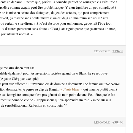
sente en dérision. Encore que, parfois la comédie permet de souligner via l’absurde à
nsidère comme acquis peut être problématique. Y a un équilibre un peu compliqué à
e de la mise en scène, des dialogues, du jeu des acteurs, qui peut complètement
ci-dit, ça marche sans doute mieux si on est déjà un minimum sensibilisé aux
où certain-e-s se diront « Si c’est absurde pour un homme, ça devrait l’être tout
 » d’autres penseront sans doute « C’est juste rigolo parce que ça arrive à un mec,
t parfaitement normal. »
#39438
RÉPONDRE
je me suis dit en tout cas.
valable également pour les inversions racistes quand un-e Blanc-he se retrouve
 (Agathe Cléry par exemple).
ça peut être efficace si l’inversion est de dominé à dominant: une femme ou un-e Noir-e
ition dominante. je pense au clip de Kamini
« J’suis blanc »
qui marche plutôt bien à
e cas le registre comique n’est pas gênant de mon point de vue. Peut-être que le fait
ment le point de vue de « l’oppresseur qui va apprendre un truc » mine aussi la
el de sensibilisation…Reflexion en cours, hein ^^
#39440
RÉPONDRE