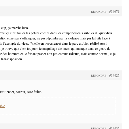
#34671
RÉPONDRE
 clip, ça marche bien.
rmet ça c’est toutes les petites choses dans les comportements subtiles du quotidien
tion et ne pas s’offusquer, ne pas répondre par la violence mais par la fuite face à
is l’exemple du vieux (/vieille en l’occurence) dans le parc est bien réalisé aussi.
, je trouve que c’est toujours le maquillage des mecs qui manque dans ce genre de
er des hommes en le faisant passer non pas comme ridicule, mais comme normal, et je
 la transposition.
#39425
RÉPONDRE
ar Bender, Martin, sexe faible.
ible
#39435
RÉPONDRE