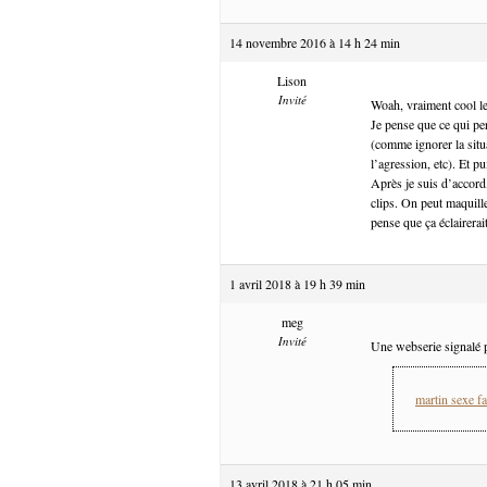
14 novembre 2016 à 14 h 24 min
Lison
Invité
Woah, vraiment cool le
Je pense que ce qui pe
(comme ignorer la situa
l’agression, etc). Et pu
Après je suis d’accord
clips. On peut maquill
pense que ça éclairerait
1 avril 2018 à 19 h 39 min
meg
Invité
Une webserie signalé p
martin sexe fa
13 avril 2018 à 21 h 05 min