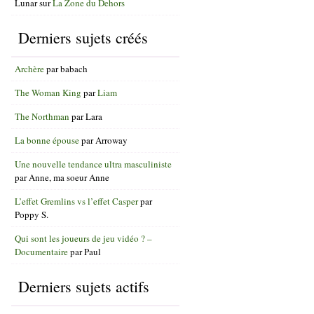
Lunar
sur
La Zone du Dehors
Derniers sujets créés
Archère
par
babach
The Woman King
par
Liam
The Northman
par
Lara
La bonne épouse
par
Arroway
Une nouvelle tendance ultra masculiniste
par
Anne, ma soeur Anne
L’effet Gremlins vs l’effet Casper
par
Poppy S.
Qui sont les joueurs de jeu vidéo ? –
Documentaire
par
Paul
Derniers sujets actifs