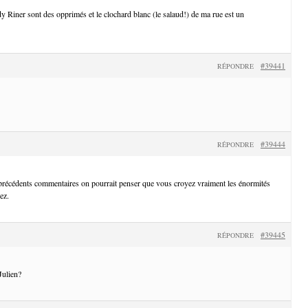
Riner sont des opprimés et le clochard blanc (le salaud!) de ma rue est un
#39441
RÉPONDRE
#39444
RÉPONDRE
 précédents commentaires on pourrait penser que vous croyez vraiment les énormités
ez.
#39445
RÉPONDRE
Julien?