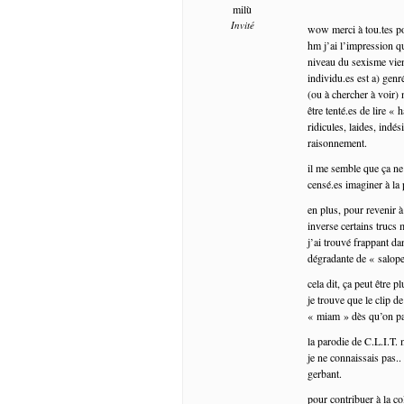
milù
Invité
wow merci à tou.tes po
hm j’ai l’impression q
niveau du sexisme vien
individu.es est a) gen
(ou à chercher à voir) 
être tenté.es de lire «
ridicules, laides, indés
raisonnement.
il me semble que ça ne
censé.es imaginer à la
en plus, pour revenir 
inverse certains trucs
j’ai trouvé frappant da
dégradante de « salope
cela dit, ça peut être p
je trouve que le clip d
« miam » dès qu’on par
la parodie de C.L.I.T. 
je ne connaissais pas..
gerbant.
pour contribuer à la col