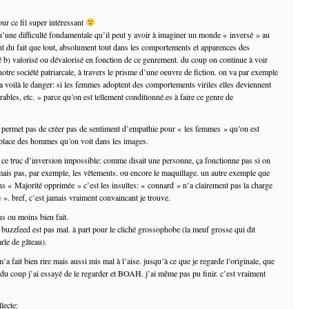
ur ce fil super intéressant
u’une difficulté fondamentale qu’il peut y avoir à imaginer un monde « inversé » au
t du fait que tout, absolument tout dans les comportements et apparences des
ré b) valorisé ou dévalorisé en fonction de ce genrement. du coup on continue à voir
notre société patriarcale, à travers le prisme d’une oeuvre de fiction. on va par exemple
 ha voilà le danger: si les femmes adoptent des comportements viriles elles deviennent
irables, etc. » parce qu’on est tellement conditionné.es à faire ce genre de
 permet pas de créer pas de sentiment d’empathie pour « les femmes » qu’on est
 place des hommes qu’on voit dans les images.
à ce truc d’inversion impossible: comme disait une personne, ça fonctionne pas si on
 mais pas, par exemple, les vêtements. ou encore le maquillage. un autre exemple que
ns « Majorité opprimée » c’est les insultes: « connard » n’a clairement pas la charge
 ». bref, c’est jamais vraiment convaincant je trouve.
lus ou moins bien fait.
e buzzfeed est pas mal. à part pour le cliché grossophobe (la meuf grosse qui dit
le de gâteau).
m’a fait bien rire mais aussi mis mal à l’aise. jusqu’à ce que je regarde l’originale, que
 du coup j’ai essayé de le regarder et BOAH. j’ai même pas pu finir. c’est vraiment
lecte: