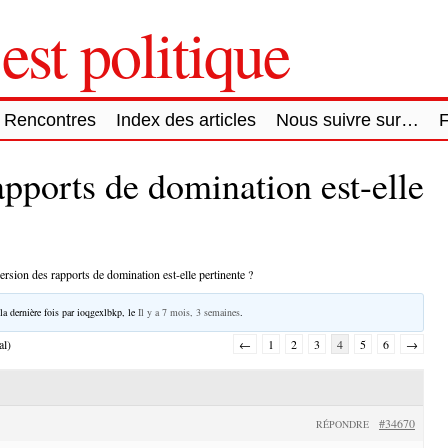
est politique
Rencontres
Index des articles
Nous suivre sur…
apports de domination est-elle
ersion des rapports de domination est-elle pertinente ?
la dernière fois par
ioqgexlbkp
, le
Il y a 7 mois, 3 semaines
.
al)
←
1
2
3
4
5
6
→
#34670
RÉPONDRE