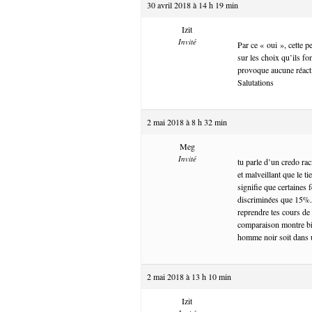
30 avril 2018 à 14 h 19 min
Izit
Invité
Par ce « oui », cette p
sur les choix qu’ils f
provoque aucune réactio
Salutations
2 mai 2018 à 8 h 32 min
Meg
Invité
tu parle d’un credo ra
et malveillant que le 
signifie que certaines
discriminées que 15%. 
reprendre tes cours de
comparaison montre bien
homme noir soit dans u
2 mai 2018 à 13 h 10 min
Izit