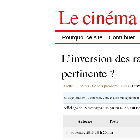
Le cinéma 
Pourquoi ce site
Contribuer
L’inversion des r
pertinente ?
Accueil
›
Forums
›
Le coin pop-corn
›
Films
›
L’inv
Ce sujet contient 79 réponses, 2 ps. et a été mis à jour pour 
Affichage de 15 messages - 46 par 60 (sur 80 au tot
Auteur/e
Posts
14 novembre 2016 à 0 h 29 min