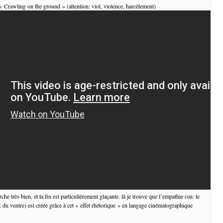
 « Crawling on the ground » (attention: viol, violence, harcèlement)
he très bien, et la fin est particulièrement glaçante. là je trouve que l’empathie (ou: le
x du ventre) est créée grâce à cet « effet rhétorique » en langage cinématographique