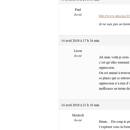
Paul
Invité
http://www.allocine.
Je ne suis pas un hom
14 avril 2018 à 17 h 34 min
Lison
Invité
Ah mais voilà je crois
c’est qu’elles tournent
oppression.
On est amené à trouver
se place) qui se retrou
oppression n’a rien d’
inefficaces en terme de
14 avril 2018 à 21 h 16 min
Skratsch
Invité
Hmm… Du coup le probl
l’explorer sous la for