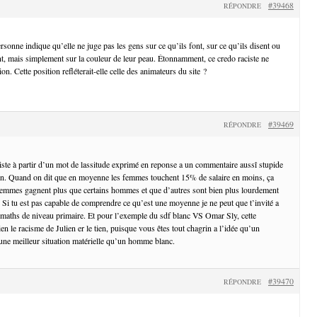
#39468
RÉPONDRE
ersonne indique qu’elle ne juge pas les gens sur ce qu’ils font, sur ce qu’ils disent ou
ont, mais simplement sur la couleur de leur peau. Étonnamment, ce credo raciste ne
n. Cette position refléterait-elle celle des animateurs du site ?
#39469
RÉPONDRE
ciste à partir d’un mot de lassitude exprimé en reponse a un commentaire aussî stupide
tien. Quand on dit que en moyenne les femmes touchent 15% de salaire en moins, ça
 femmes gagnent plus que certains hommes et que d’autres sont bien plus lourdement
Si tu est pas capable de comprendre ce qu’est une moyenne je ne peut que t’invité a
 maths de niveau primaire. Et pour l’exemple du sdf blanc VS Omar Sly, cette
 le racisme de Julien er le tien, puisque vous êtes tout chagrin a l’idée qu’un
ne meilleur situation matérielle qu’un homme blanc.
#39470
RÉPONDRE