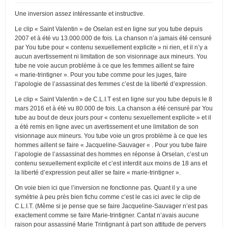
Une inversion assez intéressante et instructive.
Le clip « Saint Valentin » de Oselan est en ligne sur you tube depuis
2007 et à été vu 13.000.000 de fois. La chanson n’a jamais été censuré
par You tube pour « contenu sexuellement explicite » ni rien, et il n’y a
aucun avertissement ni limitation de son visionnage aux mineurs. You
tube ne voie aucun problème à ce que les femmes aillent se faire
« marie-trintigner ». Pour you tube comme pour les juges, faire
l’apologie de l’assassinat des femmes c’est de la liberté d’expression.
Le clip « Saint Valentin » de C.L.I.T est en ligne sur you tube depuis le 8
mars 2016 et à été vu 80.000 de fois. La chanson a été censuré par You
tube au bout de deux jours pour « contenu sexuellement explicite » et il
a été remis en ligne avec un avertissement et une limitation de son
visionnage aux mineurs. You tube voie un gros problème à ce que les
hommes aillent se faire « Jacqueline-Sauvager « . Pour you tube faire
l’apologie de l’assassinat des hommes en réponse à Orselan, c’est un
contenu sexuellement explicite et c’est interdit aux moins de 18 ans et
la liberté d’expression peut aller se faire « marie-trintigner ».
On voie bien ici que l’inversion ne fonctionne pas. Quant il y a une
symétrie à peu près bien fichu comme c’est le cas ici avec le clip de
C.L.I.T. (Même si je pense que se faire Jacqueline-Sauvager n’est pas
exactement comme se faire Marie-trintigner. Cantat n’avais aucune
raison pour assassiné Marie Trintignant à part son attitude de pervers