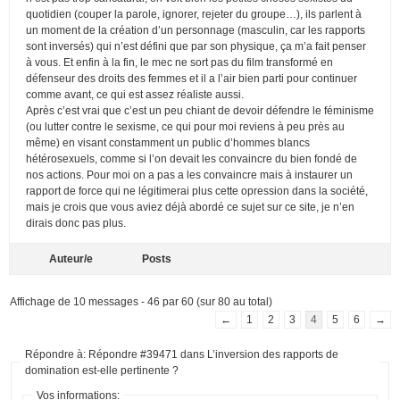
quotidien (couper la parole, ignorer, rejeter du groupe…), ils parlent à
un moment de la création d’un personnage (masculin, car les rapports
sont inversés) qui n’est défini que par son physique, ça m’a fait penser
à vous. Et enfin à la fin, le mec ne sort pas du film transformé en
défenseur des droits des femmes et il a l’air bien parti pour continuer
comme avant, ce qui est assez réaliste aussi.
Après c’est vrai que c’est un peu chiant de devoir défendre le féminisme
(ou lutter contre le sexisme, ce qui pour moi reviens à peu près au
même) en visant constamment un public d’hommes blancs
hétérosexuels, comme si l’on devait les convaincre du bien fondé de
nos actions. Pour moi on a pas a les convaincre mais à instaurer un
rapport de force qui ne légitimerai plus cette opression dans la société,
mais je crois que vous aviez déjà abordé ce sujet sur ce site, je n’en
dirais donc pas plus.
Auteur/e
Posts
Affichage de 10 messages - 46 par 60 (sur 80 au total)
←
1
2
3
4
5
6
→
Répondre à: Répondre #39471 dans L’inversion des rapports de
domination est-elle pertinente ?
Vos informations: