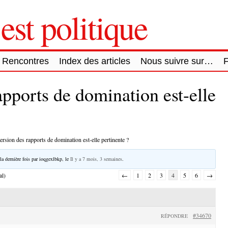
est politique
Rencontres
Index des articles
Nous suivre sur…
apports de domination est-elle
ersion des rapports de domination est-elle pertinente ?
la dernière fois par
ioqgexlbkp
, le
Il y a 7 mois, 3 semaines
.
al)
←
1
2
3
4
5
6
→
#34670
RÉPONDRE