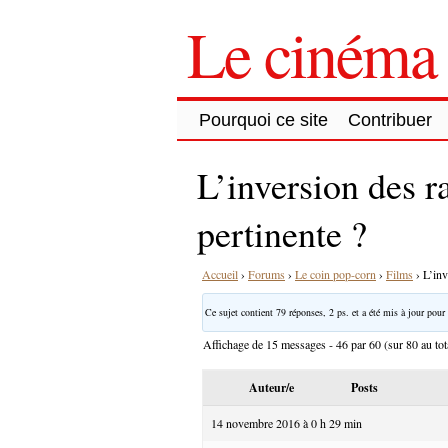
Le cinéma 
Pourquoi ce site
Contribuer
L’inversion des r
pertinente ?
Accueil
›
Forums
›
Le coin pop-corn
›
Films
›
L’inv
Ce sujet contient 79 réponses, 2 ps. et a été mis à jour pour 
Affichage de 15 messages - 46 par 60 (sur 80 au tot
Auteur/e
Posts
14 novembre 2016 à 0 h 29 min