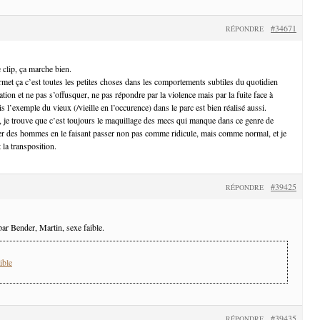
#34671
RÉPONDRE
 clip, ça marche bien.
rmet ça c’est toutes les petites choses dans les comportements subtiles du quotidien
tion et ne pas s’offusquer, ne pas répondre par la violence mais par la fuite face à
is l’exemple du vieux (/vieille en l’occurence) dans le parc est bien réalisé aussi.
, je trouve que c’est toujours le maquillage des mecs qui manque dans ce genre de
er des hommes en le faisant passer non pas comme ridicule, mais comme normal, et je
 la transposition.
#39425
RÉPONDRE
ar Bender, Martin, sexe faible.
ible
#39435
RÉPONDRE