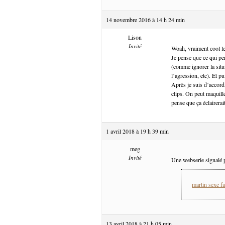
14 novembre 2016 à 14 h 24 min
Lison
Invité
Woah, vraiment cool le
Je pense que ce qui pe
(comme ignorer la situa
l’agression, etc). Et pu
Après je suis d’accord
clips. On peut maquill
pense que ça éclairerait
1 avril 2018 à 19 h 39 min
meg
Invité
Une webserie signalé p
martin sexe fa
13 avril 2018 à 21 h 05 min