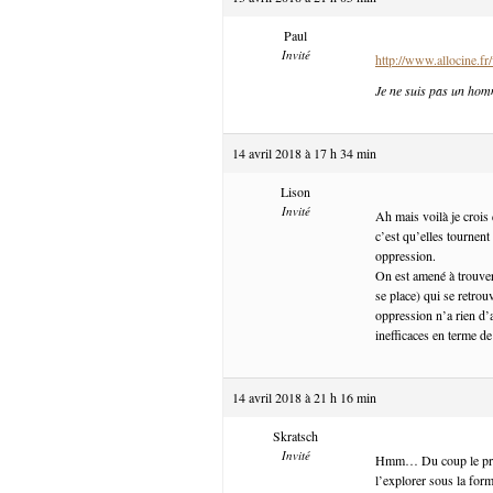
Paul
Invité
http://www.allocine.
Je ne suis pas un hom
14 avril 2018 à 17 h 34 min
Lison
Invité
Ah mais voilà je crois
c’est qu’elles tournent
oppression.
On est amené à trouver
se place) qui se retrou
oppression n’a rien d’
inefficaces en terme de
14 avril 2018 à 21 h 16 min
Skratsch
Invité
Hmm… Du coup le probl
l’explorer sous la for