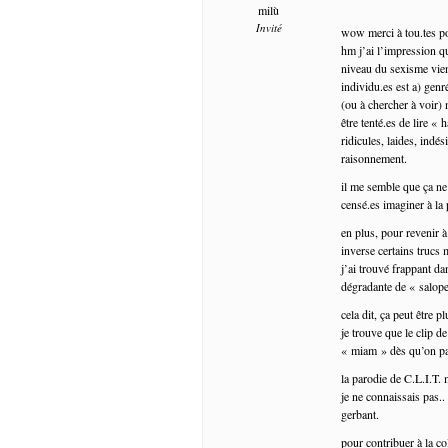
milù
Invité
wow merci à tou.tes po
hm j’ai l’impression q
niveau du sexisme vien
individu.es est a) gen
(ou à chercher à voir) 
être tenté.es de lire «
ridicules, laides, indés
raisonnement.
il me semble que ça ne
censé.es imaginer à la
en plus, pour revenir 
inverse certains trucs
j’ai trouvé frappant da
dégradante de « salope
cela dit, ça peut être p
je trouve que le clip d
« miam » dès qu’on par
la parodie de C.L.I.T. 
je ne connaissais pas..
gerbant.
pour contribuer à la col