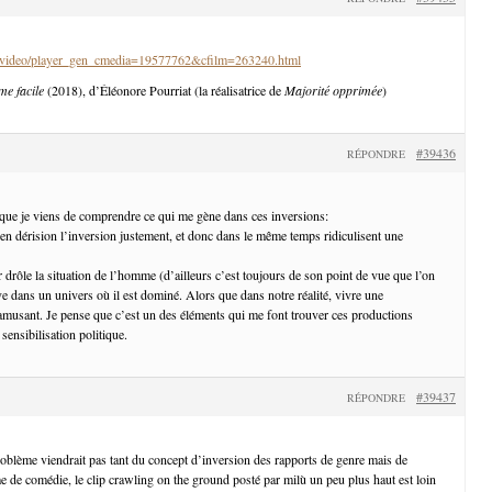
fr/video/player_gen_cmedia=19577762&cfilm=263240.html
me facile
(2018), d’Éléonore Pourriat (la réalisatrice de
Majorité opprimée
)
#39436
RÉPONDRE
 que je viens de comprendre ce qui me gène dans ces inversions:
 en dérision l’inversion justement, et donc dans le même temps ridiculisent une
 drôle la situation de l’homme (d’ailleurs c’est toujours de son point de vue que l’on
ve dans un univers où il est dominé. Alors que dans notre réalité, vivre une
amusant. Je pense que c’est un des éléments qui me font trouver ces productions
 sensibilisation politique.
#39437
RÉPONDRE
ème viendrait pas tant du concept d’inversion des rapports de genre mais de
me de comédie, le clip crawling on the ground posté par milù un peu plus haut est loin