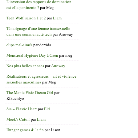
L’inversion des rapports de domination
est-elle pertinente ?
par
Meg
Teen Wolf, saison 1 et 2
par
Liam
Témoignage d'une femme transexuelle
dans une communauté tech
par
Arroway
clips mal-aimés
par
derrida
Menstrual Hygiene Day à Caen
par
meg
Nos plus belles années
par
Arroway
Réalisateurs et agresseurs – art et violence
sexuelles masculines
par
Meg
The Manic Pixie Dream Girl
par
Kikuchiyo
Sia – Elastic Heart
par
Eld
Meek's Cutoff
par
Liam
Hunger games 4: la fin
par
Lison