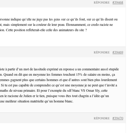
#39468
RÉPONDRE
ersonne indique qu’elle ne juge pas les gens sur ce qu’ils font, sur ce qu’ils disent ou
ont, mais simplement sur la couleur de leur peau. Étonnamment, ce credo raciste ne
n. Cette position refléterait-elle celle des animateurs du site ?
#39469
RÉPONDRE
ciste à partir d’un mot de lassitude exprimé en reponse a un commentaire aussî stupide
tien. Quand on dit que en moyenne les femmes touchent 15% de salaire en moins, ça
 femmes gagnent plus que certains hommes et que d’autres sont bien plus lourdement
Si tu est pas capable de comprendre ce qu’est une moyenne je ne peut que t’invité a
 maths de niveau primaire. Et pour l’exemple du sdf blanc VS Omar Sly, cette
 le racisme de Julien er le tien, puisque vous êtes tout chagrin a l’idée qu’un
ne meilleur situation matérielle qu’un homme blanc.
#39470
RÉPONDRE