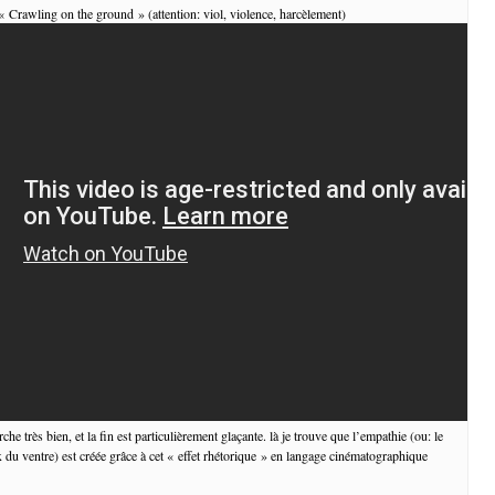
 « Crawling on the ground » (attention: viol, violence, harcèlement)
he très bien, et la fin est particulièrement glaçante. là je trouve que l’empathie (ou: le
x du ventre) est créée grâce à cet « effet rhétorique » en langage cinématographique