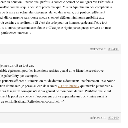
sente en dérision. Encore que, parfois la comédie permet de souligner via l’absurde à
nsidère comme acquis peut être problématique. Y a un équilibre un peu compliqué à
e de la mise en scène, des dialogues, du jeu des acteurs, qui peut complètement
ci-dit, ça marche sans doute mieux si on est déjà un minimum sensibilisé aux
où certain-e-s se diront « Si c’est absurde pour un homme, ça devrait l’être tout
 » d’autres penseront sans doute « C’est juste rigolo parce que ça arrive à un mec,
t parfaitement normal. »
#39438
RÉPONDRE
je me suis dit en tout cas.
valable également pour les inversions racistes quand un-e Blanc-he se retrouve
 (Agathe Cléry par exemple).
ça peut être efficace si l’inversion est de dominé à dominant: une femme ou un-e Noir-e
ition dominante. je pense au clip de Kamini
« J’suis blanc »
qui marche plutôt bien à
e cas le registre comique n’est pas gênant de mon point de vue. Peut-être que le fait
ment le point de vue de « l’oppresseur qui va apprendre un truc » mine aussi la
el de sensibilisation…Reflexion en cours, hein ^^
#39440
RÉPONDRE