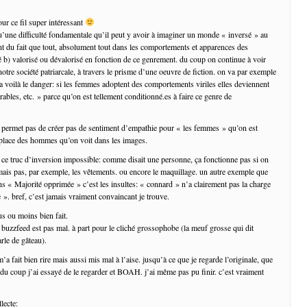
ur ce fil super intéressant
u’une difficulté fondamentale qu’il peut y avoir à imaginer un monde « inversé » au
t du fait que tout, absolument tout dans les comportements et apparences des
ré b) valorisé ou dévalorisé en fonction de ce genrement. du coup on continue à voir
notre société patriarcale, à travers le prisme d’une oeuvre de fiction. on va par exemple
 ha voilà le danger: si les femmes adoptent des comportements viriles elles deviennent
irables, etc. » parce qu’on est tellement conditionné.es à faire ce genre de
 permet pas de créer pas de sentiment d’empathie pour « les femmes » qu’on est
 place des hommes qu’on voit dans les images.
à ce truc d’inversion impossible: comme disait une personne, ça fonctionne pas si on
 mais pas, par exemple, les vêtements. ou encore le maquillage. un autre exemple que
ns « Majorité opprimée » c’est les insultes: « connard » n’a clairement pas la charge
 ». bref, c’est jamais vraiment convaincant je trouve.
lus ou moins bien fait.
e buzzfeed est pas mal. à part pour le cliché grossophobe (la meuf grosse qui dit
le de gâteau).
m’a fait bien rire mais aussi mis mal à l’aise. jusqu’à ce que je regarde l’originale, que
 du coup j’ai essayé de le regarder et BOAH. j’ai même pas pu finir. c’est vraiment
lecte: