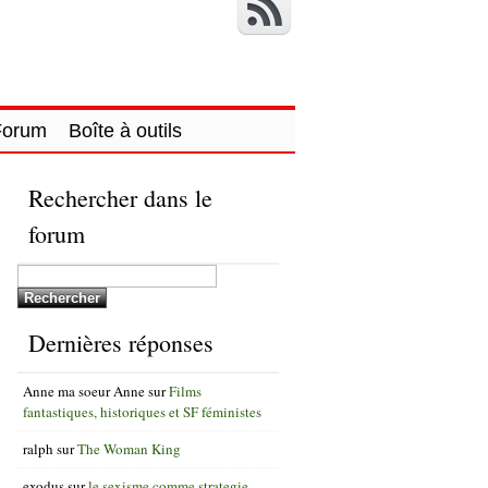
Forum
Boîte à outils
Rechercher dans le
forum
Dernières réponses
Anne ma soeur Anne
sur
Films
fantastiques, historiques et SF féministes
ralph
sur
The Woman King
exodus
sur
le sexisme comme strategie