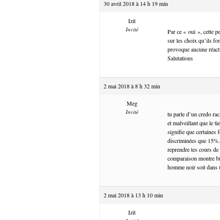
30 avril 2018 à 14 h 19 min
Izit
Invité
Par ce « oui », cette p
sur les choix qu’ils f
provoque aucune réactio
Salutations
2 mai 2018 à 8 h 32 min
Meg
Invité
tu parle d’un credo ra
et malveillant que le 
signifie que certaines
discriminées que 15%. 
reprendre tes cours de
comparaison montre bien
homme noir soit dans u
2 mai 2018 à 13 h 10 min
Izit