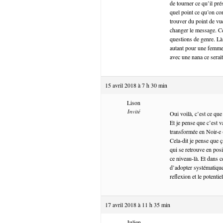
de tourner ce qu’il pré
quel point ce qu’on co
trouver du point de vu
changer le message. Ce
questions de genre. Là 
autant pour une femme.
avec une nana ce serai
15 avril 2018 à 7 h 30 min
Lison
Invité
Oui voilà, c’est ce que 
Et je pense que c’est 
transformée en Noir-e
Cela-dit je pense que 
qui se retrouve en pos
ce niveau-là. Et dans c
d’adopter systématique
reflexion et le potenti
17 avril 2018 à 11 h 35 min
Julien