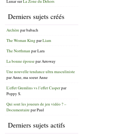
Lunar
sur
La Zone du Dehors
Derniers sujets créés
Archère
par
babach
The Woman King
par
Liam
The Northman
par
Lara
La bonne épouse
par
Arroway
Une nouvelle tendance ultra masculiniste
par
Anne, ma soeur Anne
L’effet Gremlins vs l’effet Casper
par
Poppy S.
Qui sont les joueurs de jeu vidéo ? –
Documentaire
par
Paul
Derniers sujets actifs