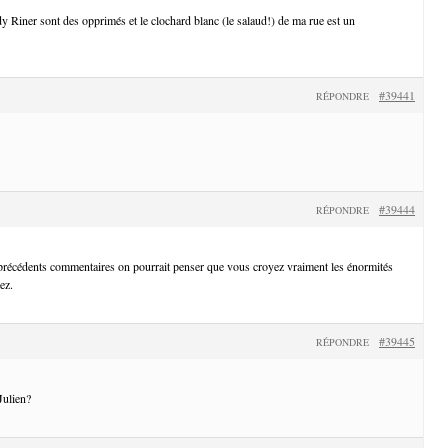
Riner sont des opprimés et le clochard blanc (le salaud!) de ma rue est un
#39441
RÉPONDRE
#39444
RÉPONDRE
 précédents commentaires on pourrait penser que vous croyez vraiment les énormités
ez.
#39445
RÉPONDRE
Julien?