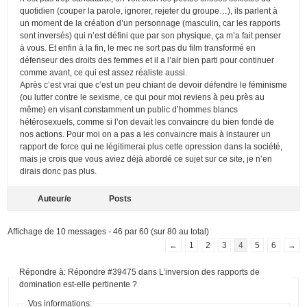
quotidien (couper la parole, ignorer, rejeter du groupe…), ils parlent à
un moment de la création d’un personnage (masculin, car les rapports
sont inversés) qui n’est défini que par son physique, ça m’a fait penser
à vous. Et enfin à la fin, le mec ne sort pas du film transformé en
défenseur des droits des femmes et il a l’air bien parti pour continuer
comme avant, ce qui est assez réaliste aussi.
Après c’est vrai que c’est un peu chiant de devoir défendre le féminisme
(ou lutter contre le sexisme, ce qui pour moi reviens à peu près au
même) en visant constamment un public d’hommes blancs
hétérosexuels, comme si l’on devait les convaincre du bien fondé de
nos actions. Pour moi on a pas a les convaincre mais à instaurer un
rapport de force qui ne légitimerai plus cette opression dans la société,
mais je crois que vous aviez déjà abordé ce sujet sur ce site, je n’en
dirais donc pas plus.
Auteur/e
Posts
Affichage de 10 messages - 46 par 60 (sur 80 au total)
←
1
2
3
4
5
6
→
Répondre à: Répondre #39475 dans L’inversion des rapports de
domination est-elle pertinente ?
Vos informations: