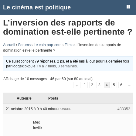
Le cinéma est politique
L’inversion des rapports de
domination est-elle pertinente ?
Accueil
›
Forums
›
Le coin pop-corn
›
Films
›
L’inversion des rapports de
domination est-elle pertinente ?
Ce sujet contient 79 réponses, 2 ps. et a été mis à jour pour la dernière fois
par
ioqgexlbkp
, le
Il y a 7 mois, 3 semaines
.
Affichage de 10 messages - 46 par 60 (sur 80 au total)
←
1
2
3
4
5
6
→
Auteur/e
Posts
21 octobre 2015 à 9 h 40 min
#33352
RÉPONDRE
Meg
Invité