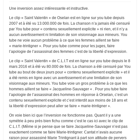
Une inversion assez intéressante et instructive.
Le clip « Saint Valentin » de Oselan est en ligne sur you tube depuis
2007 et à été vu 13.000.000 de fois. La chanson n’a jamais été censuré
par You tube pour « contenu sexuellement explicite » ni rien, et il n’y a
aucun avertissement ni limitation de son visionnage aux mineurs. You
tube ne voie aucun problème à ce que les femmes aillent se faire
« marie-trintigner ». Pour you tube comme pour les juges, faire
l’apologie de l’assassinat des femmes c’est de la liberté d’expression.
Le clip « Saint Valentin » de C.L.I.T est en ligne sur you tube depuis le 8
mars 2016 et à été vu 80.000 de fois. La chanson a été censuré par You
tube au bout de deux jours pour « contenu sexuellement explicite » et il
a été remis en ligne avec un avertissement et une limitation de son
visionnage aux mineurs. You tube voie un gros problème à ce que les
hommes aillent se faire « Jacqueline-Sauvager « . Pour you tube faire
l’apologie de l’assassinat des hommes en réponse à Orselan, c’est un
contenu sexuellement explicite et c’est interdit aux moins de 18 ans et
la liberté d’expression peut aller se faire « marie-trintigner ».
On voie bien ici que l’inversion ne fonctionne pas. Quant il y a une
symétrie à peu près bien fichu comme c’est le cas ici avec le clip de
C.L.I.T. (Même si je pense que se faire Jacqueline-Sauvager n’est pas
exactement comme se faire Marie-trintigner. Cantat n’avais aucune
raison pour assassiné Marie Trintignant à part son attitude de pervers