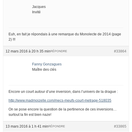
Jacques
Invité
Euh, en fait je répondais à une remarque du Monolecte de 2014 (page
2) !!!
12 mars 2016 à 20 h 35 min
#33864
RÉPONDRE
Fanny Gonzagues
Maître des clés
Encore un court autour d’une inversion, dans l’univers de la drague :
http://www.madmoizelle.com/mecs-meufs-court-metrage-518035
On se pose encore la question de la pertinence de ces inversions…
surtout la fin est bien naze!
13 mars 2016 à 1 h 41 min
#33865
RÉPONDRE