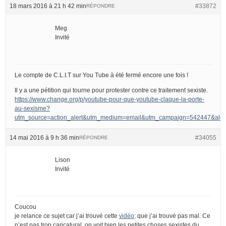
18 mars 2016 à 21 h 42 min
#33872
RÉPONDRE
Meg
Invité
Le compte de C.L.I.T sur You Tube à été fermé encore une fois !
Il y a une pétition qui tourne pour protester contre ce traitement sexiste.
https://www.change.org/p/youtube-pour-que-youtube-claque-la-porte-
au-sexisme?
utm_source=action_alert&utm_medium=email&utm_campaign=542447&
14 mai 2016 à 9 h 36 min
#34055
RÉPONDRE
Lison
Invité
Coucou
je relance ce sujet car j’ai trouvé cette
vidéo
: que j’ai trouvé pas mal. Ce
n’est pas trop caricatural, on voit bien les petites choses sexistes du