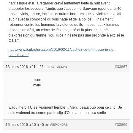
narcissique et il l’a regarder crevé lentement toute la nuit avent
d’appeler les secours. Tandis que Jacqueline Sauvage répondait à 40
ans de viols, torture, inceste, et autres horreurs que sa victime lui a fait
subir avec la complicité du voisinage et de la police.) Finalement
retourner contre les hommes la violence qu’ils imposent aux femmes
deviens un délit, un crime de lèse majesté et là plus de liberté
d’expression qui tienne, You Tube n’hésite pas une seconde à excisé le
C.L.I.T.
http://www.barbieturix.com/2016/03/11/cachez-ce-c-l-i-t-que-je-ne-
saurais-voir/
13 mars 2016 à 11 h 26 min
#33867
RÉPONDRE
Lison
Invité
waou merci ! C’est vraiment terrible… Merci beaucoup pour ce clip ! Je
suis vraiment écoeurée par le clip d’Orelsan depuis sa sortie.
15 mars 2016 à 10 h 45 min
#33869
RÉPONDRE