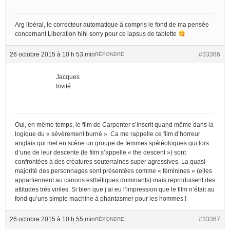
Arg libéral, le correcteur automatique à compris le fond de ma pensée
concernant Liberation hihi sorry pour ce lapsus de tablette
26 octobre 2015 à 10 h 53 min
#33366
RÉPONDRE
Jacques
Invité
Oui, en même temps, le film de Carpenter s’inscrit quand même dans la
logique du « sévèrement burné ». Ca me rappelle ce film d’horreur
anglais qui met en scène un groupe de femmes spéléologues qui lors
d’une de leur descente (le film s’appelle « the descent ») sont
confrontées à des créatures souterraines super agressives. La quasi
majorité des personnages sont présentées comme « féminines » (elles
appartiennent au canons esthétiques dominants) mais reproduisent des
attitudes très viriles. Si bien que j’ai eu l’impression que le film n’était au
fond qu’uns simple machine à phantasmer pour les hommes !
26 octobre 2015 à 10 h 55 min
#33367
RÉPONDRE