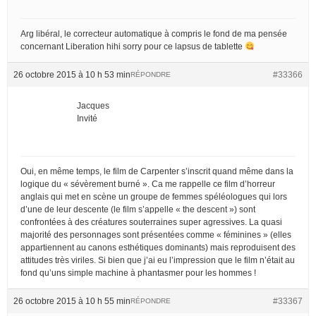
Arg libéral, le correcteur automatique à compris le fond de ma pensée
concernant Liberation hihi sorry pour ce lapsus de tablette
26 octobre 2015 à 10 h 53 min
#33366
RÉPONDRE
Jacques
Invité
Oui, en même temps, le film de Carpenter s’inscrit quand même dans la
logique du « sévèrement burné ». Ca me rappelle ce film d’horreur
anglais qui met en scène un groupe de femmes spéléologues qui lors
d’une de leur descente (le film s’appelle « the descent ») sont
confrontées à des créatures souterraines super agressives. La quasi
majorité des personnages sont présentées comme « féminines » (elles
appartiennent au canons esthétiques dominants) mais reproduisent des
attitudes très viriles. Si bien que j’ai eu l’impression que le film n’était au
fond qu’uns simple machine à phantasmer pour les hommes !
26 octobre 2015 à 10 h 55 min
#33367
RÉPONDRE