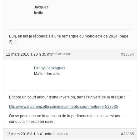
Jacques
Invité
Euh, en fait je répondais à une remarque du Monolecte de 2014 (page
2) !!!
12 mars 2016 à 20 h 35 min
#33864
RÉPONDRE
Fanny Gonzagues
Maître des clés
Encore un court autour d’une inversion, dans l’univers de la drague :
http://www.madmoizelle.com/mecs-meufs-court-metrage-518035
On se pose encore la question de la pertinence de ces inversions…
surtout la fin est bien naze!
13 mars 2016 à 1 h 41 min
#33865
RÉPONDRE