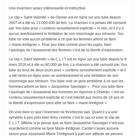
Une inversion assez intéressante et instructive.
Le clip « Saint Valentin » de Oselan est en ligne sur you tube depuis
2007 et à été vu 13.000.000 de fois. La chanson n’a jamais été censuré
par You tube pour « contenu sexuellement explicite » ni rien, et il n’y a
aucun avertissement ni limitation de son visionnage aux mineurs. You
tube ne voie aucun problème à ce que les femmes aillent se faire
« marie-trintigner ». Pour you tube comme pour les juges, faire
l’apologie de l’assassinat des femmes c’est de la liberté d’expression.
Le clip « Saint Valentin » de C.L.I.T est en ligne sur you tube depuis le 8
mars 2016 et à été vu 80.000 de fois. La chanson a été censuré par You
tube au bout de deux jours pour « contenu sexuellement explicite » et il
a été remis en ligne avec un avertissement et une limitation de son
visionnage aux mineurs. You tube voie un gros problème à ce que les
hommes aillent se faire « Jacqueline-Sauvager « . Pour you tube faire
l’apologie de l’assassinat des hommes en réponse à Orselan, c’est un
contenu sexuellement explicite et c’est interdit aux moins de 18 ans et
la liberté d’expression peut aller se faire « marie-trintigner ».
On voie bien ici que l’inversion ne fonctionne pas. Quant il y a une
symétrie à peu près bien fichu comme c’est le cas ici avec le clip de
C.L.I.T. (Même si je pense que se faire Jacqueline-Sauvager n’est pas
exactement comme se faire Marie-trintigner. Cantat n’avais aucune
raison pour assassiné Marie Trintignant à part son attitude de pervers