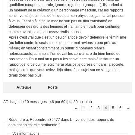
quotidien (couper la parole, ignorer, rejeter du groupe…), ils parlent à
un moment de la création d’un personnage (masculin, car les rapports
sont inversés) qui n’est défini que par son physique, ça m’a fait penser
à vous. Et enfin à la fin, le mec ne sort pas du film transformé en
défenseur des droits des femmes et il a l’air bien parti pour continuer
comme avant, ce qui est assez réaliste aussi.
Après c’est vrai que c’est un peu chiant de devoir défendre le féminisme
(ou lutter contre le sexisme, ce qui pour moi reviens à peu près au
même) en visant constamment un public d’hommes blancs
hétérosexuels, comme si l’on devait les convaincre du bien fondé de
nos actions. Pour moi on a pas a les convaincre mais à instaurer un
rapport de force qui ne légitimerai plus cette opression dans la société,
mais je crois que vous aviez déjà abordé ce sujet sur ce site, je n’en
dirais donc pas plus.
Auteur/e
Posts
Affichage de 10 messages - 46 par 60 (sur 80 au total)
←
1
2
3
4
5
6
→
Répondre à: Répondre #39477 dans L’inversion des rapports de
domination est-elle pertinente ?
Vos informations: