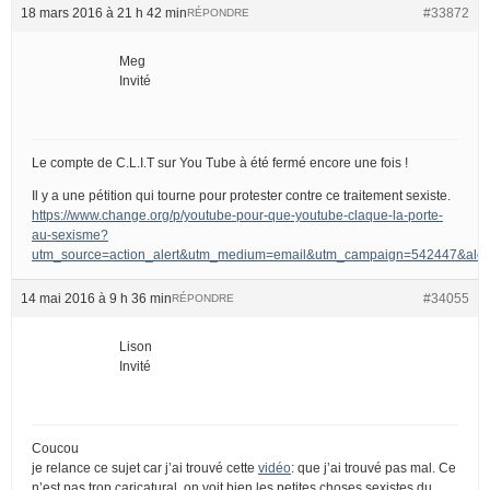
18 mars 2016 à 21 h 42 min
#33872
RÉPONDRE
Meg
Invité
Le compte de C.L.I.T sur You Tube à été fermé encore une fois !
Il y a une pétition qui tourne pour protester contre ce traitement sexiste.
https://www.change.org/p/youtube-pour-que-youtube-claque-la-porte-
au-sexisme?
utm_source=action_alert&utm_medium=email&utm_campaign=542447&
14 mai 2016 à 9 h 36 min
#34055
RÉPONDRE
Lison
Invité
Coucou
je relance ce sujet car j’ai trouvé cette
vidéo
: que j’ai trouvé pas mal. Ce
n’est pas trop caricatural, on voit bien les petites choses sexistes du