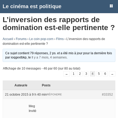
Le cinéma est politique
L’inversion des rapports de
domination est-elle pertinente ?
Accueil
›
Forums
›
Le coin pop-corn
›
Films
›
L’inversion des rapports de
domination est-elle pertinente ?
Ce sujet contient 79 réponses, 2 ps. et a été mis à jour pour la dernière fois
par
ioqgexlbkp
, le
Il y a 7 mois, 4 semaines
.
Affichage de 10 messages - 46 par 60 (sur 80 au total)
←
1
2
3
4
5
6
→
Auteur/e
Posts
21 octobre 2015 à 9 h 40 min
#33352
RÉPONDRE
Meg
Invité