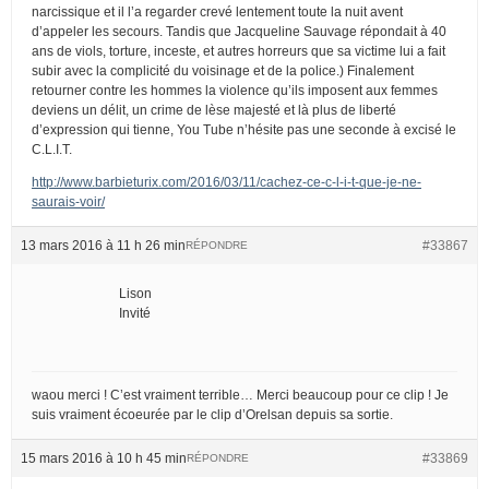
narcissique et il l’a regarder crevé lentement toute la nuit avent
d’appeler les secours. Tandis que Jacqueline Sauvage répondait à 40
ans de viols, torture, inceste, et autres horreurs que sa victime lui a fait
subir avec la complicité du voisinage et de la police.) Finalement
retourner contre les hommes la violence qu’ils imposent aux femmes
deviens un délit, un crime de lèse majesté et là plus de liberté
d’expression qui tienne, You Tube n’hésite pas une seconde à excisé le
C.L.I.T.
http://www.barbieturix.com/2016/03/11/cachez-ce-c-l-i-t-que-je-ne-
saurais-voir/
13 mars 2016 à 11 h 26 min
#33867
RÉPONDRE
Lison
Invité
waou merci ! C’est vraiment terrible… Merci beaucoup pour ce clip ! Je
suis vraiment écoeurée par le clip d’Orelsan depuis sa sortie.
15 mars 2016 à 10 h 45 min
#33869
RÉPONDRE