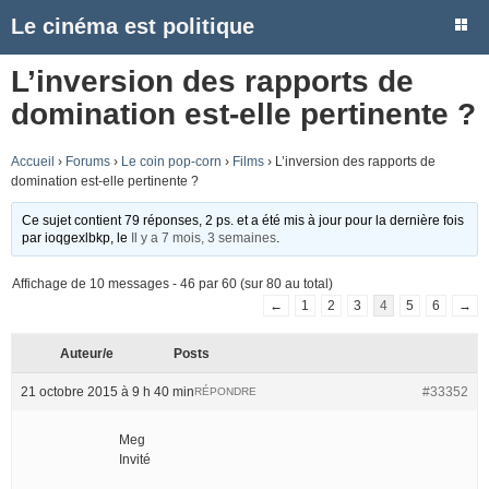
Le cinéma est politique
L’inversion des rapports de
domination est-elle pertinente ?
Accueil
›
Forums
›
Le coin pop-corn
›
Films
›
L’inversion des rapports de
domination est-elle pertinente ?
Ce sujet contient 79 réponses, 2 ps. et a été mis à jour pour la dernière fois
par
ioqgexlbkp
, le
Il y a 7 mois, 3 semaines
.
Affichage de 10 messages - 46 par 60 (sur 80 au total)
←
1
2
3
4
5
6
→
Auteur/e
Posts
21 octobre 2015 à 9 h 40 min
#33352
RÉPONDRE
Meg
Invité