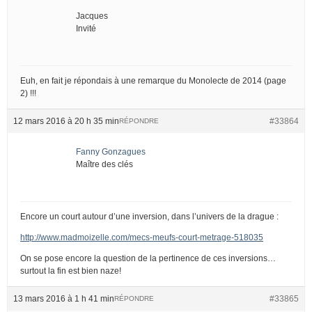
Jacques
Invité
Euh, en fait je répondais à une remarque du Monolecte de 2014 (page
2) !!!
12 mars 2016 à 20 h 35 min
#33864
RÉPONDRE
Fanny Gonzagues
Maître des clés
Encore un court autour d’une inversion, dans l’univers de la drague :
http://www.madmoizelle.com/mecs-meufs-court-metrage-518035
On se pose encore la question de la pertinence de ces inversions…
surtout la fin est bien naze!
13 mars 2016 à 1 h 41 min
#33865
RÉPONDRE