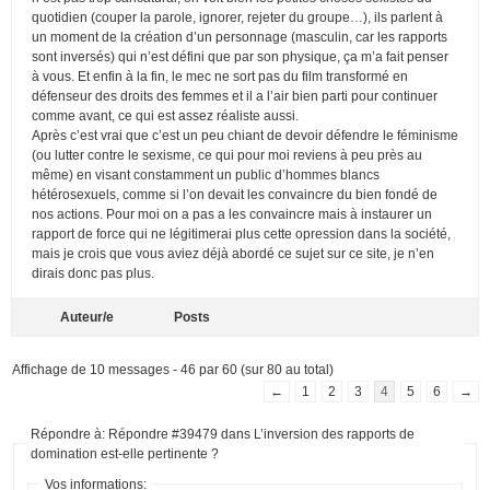
quotidien (couper la parole, ignorer, rejeter du groupe…), ils parlent à
un moment de la création d’un personnage (masculin, car les rapports
sont inversés) qui n’est défini que par son physique, ça m’a fait penser
à vous. Et enfin à la fin, le mec ne sort pas du film transformé en
défenseur des droits des femmes et il a l’air bien parti pour continuer
comme avant, ce qui est assez réaliste aussi.
Après c’est vrai que c’est un peu chiant de devoir défendre le féminisme
(ou lutter contre le sexisme, ce qui pour moi reviens à peu près au
même) en visant constamment un public d’hommes blancs
hétérosexuels, comme si l’on devait les convaincre du bien fondé de
nos actions. Pour moi on a pas a les convaincre mais à instaurer un
rapport de force qui ne légitimerai plus cette opression dans la société,
mais je crois que vous aviez déjà abordé ce sujet sur ce site, je n’en
dirais donc pas plus.
Auteur/e
Posts
Affichage de 10 messages - 46 par 60 (sur 80 au total)
←
1
2
3
4
5
6
→
Répondre à: Répondre #39479 dans L’inversion des rapports de
domination est-elle pertinente ?
Vos informations: