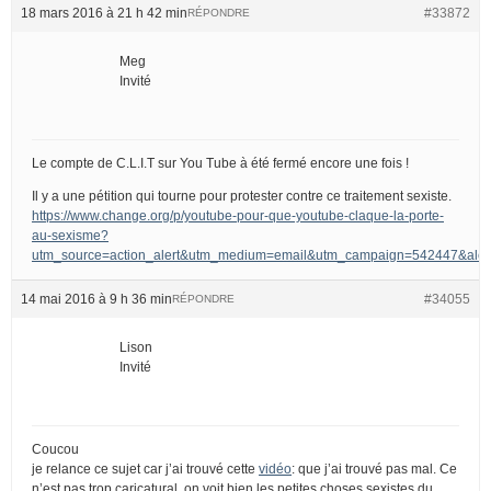
18 mars 2016 à 21 h 42 min
#33872
RÉPONDRE
Meg
Invité
Le compte de C.L.I.T sur You Tube à été fermé encore une fois !
Il y a une pétition qui tourne pour protester contre ce traitement sexiste.
https://www.change.org/p/youtube-pour-que-youtube-claque-la-porte-
au-sexisme?
utm_source=action_alert&utm_medium=email&utm_campaign=542447&
14 mai 2016 à 9 h 36 min
#34055
RÉPONDRE
Lison
Invité
Coucou
je relance ce sujet car j’ai trouvé cette
vidéo
: que j’ai trouvé pas mal. Ce
n’est pas trop caricatural, on voit bien les petites choses sexistes du