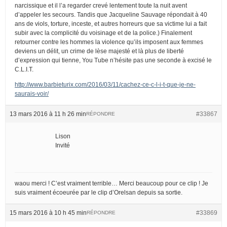
narcissique et il l’a regarder crevé lentement toute la nuit avent
d’appeler les secours. Tandis que Jacqueline Sauvage répondait à 40
ans de viols, torture, inceste, et autres horreurs que sa victime lui a fait
subir avec la complicité du voisinage et de la police.) Finalement
retourner contre les hommes la violence qu’ils imposent aux femmes
deviens un délit, un crime de lèse majesté et là plus de liberté
d’expression qui tienne, You Tube n’hésite pas une seconde à excisé le
C.L.I.T.
http://www.barbieturix.com/2016/03/11/cachez-ce-c-l-i-t-que-je-ne-
saurais-voir/
13 mars 2016 à 11 h 26 min
#33867
RÉPONDRE
Lison
Invité
waou merci ! C’est vraiment terrible… Merci beaucoup pour ce clip ! Je
suis vraiment écoeurée par le clip d’Orelsan depuis sa sortie.
15 mars 2016 à 10 h 45 min
#33869
RÉPONDRE