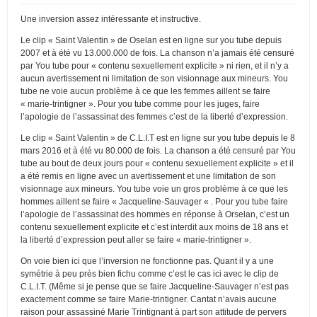
Une inversion assez intéressante et instructive.
Le clip « Saint Valentin » de Oselan est en ligne sur you tube depuis
2007 et à été vu 13.000.000 de fois. La chanson n’a jamais été censuré
par You tube pour « contenu sexuellement explicite » ni rien, et il n’y a
aucun avertissement ni limitation de son visionnage aux mineurs. You
tube ne voie aucun problème à ce que les femmes aillent se faire
« marie-trintigner ». Pour you tube comme pour les juges, faire
l’apologie de l’assassinat des femmes c’est de la liberté d’expression.
Le clip « Saint Valentin » de C.L.I.T est en ligne sur you tube depuis le 8
mars 2016 et à été vu 80.000 de fois. La chanson a été censuré par You
tube au bout de deux jours pour « contenu sexuellement explicite » et il
a été remis en ligne avec un avertissement et une limitation de son
visionnage aux mineurs. You tube voie un gros problème à ce que les
hommes aillent se faire « Jacqueline-Sauvager « . Pour you tube faire
l’apologie de l’assassinat des hommes en réponse à Orselan, c’est un
contenu sexuellement explicite et c’est interdit aux moins de 18 ans et
la liberté d’expression peut aller se faire « marie-trintigner ».
On voie bien ici que l’inversion ne fonctionne pas. Quant il y a une
symétrie à peu près bien fichu comme c’est le cas ici avec le clip de
C.L.I.T. (Même si je pense que se faire Jacqueline-Sauvager n’est pas
exactement comme se faire Marie-trintigner. Cantat n’avais aucune
raison pour assassiné Marie Trintignant à part son attitude de pervers