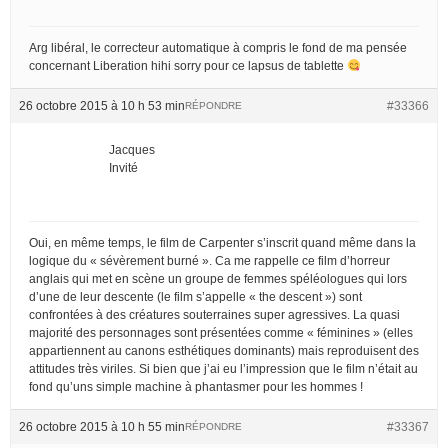
Arg libéral, le correcteur automatique à compris le fond de ma pensée
concernant Liberation hihi sorry pour ce lapsus de tablette
26 octobre 2015 à 10 h 53 min
#33366
RÉPONDRE
Jacques
Invité
Oui, en même temps, le film de Carpenter s’inscrit quand même dans la
logique du « sévèrement burné ». Ca me rappelle ce film d’horreur
anglais qui met en scène un groupe de femmes spéléologues qui lors
d’une de leur descente (le film s’appelle « the descent ») sont
confrontées à des créatures souterraines super agressives. La quasi
majorité des personnages sont présentées comme « féminines » (elles
appartiennent au canons esthétiques dominants) mais reproduisent des
attitudes très viriles. Si bien que j’ai eu l’impression que le film n’était au
fond qu’uns simple machine à phantasmer pour les hommes !
26 octobre 2015 à 10 h 55 min
#33367
RÉPONDRE