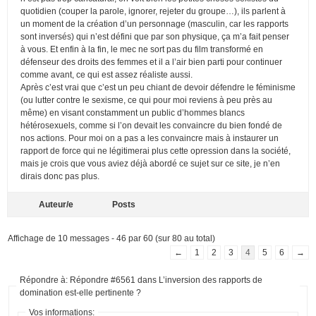
quotidien (couper la parole, ignorer, rejeter du groupe…), ils parlent à
un moment de la création d’un personnage (masculin, car les rapports
sont inversés) qui n’est défini que par son physique, ça m’a fait penser
à vous. Et enfin à la fin, le mec ne sort pas du film transformé en
défenseur des droits des femmes et il a l’air bien parti pour continuer
comme avant, ce qui est assez réaliste aussi.
Après c’est vrai que c’est un peu chiant de devoir défendre le féminisme
(ou lutter contre le sexisme, ce qui pour moi reviens à peu près au
même) en visant constamment un public d’hommes blancs
hétérosexuels, comme si l’on devait les convaincre du bien fondé de
nos actions. Pour moi on a pas a les convaincre mais à instaurer un
rapport de force qui ne légitimerai plus cette opression dans la société,
mais je crois que vous aviez déjà abordé ce sujet sur ce site, je n’en
dirais donc pas plus.
Auteur/e
Posts
Affichage de 10 messages - 46 par 60 (sur 80 au total)
←
1
2
3
4
5
6
→
Répondre à: Répondre #6561 dans L’inversion des rapports de
domination est-elle pertinente ?
Vos informations: