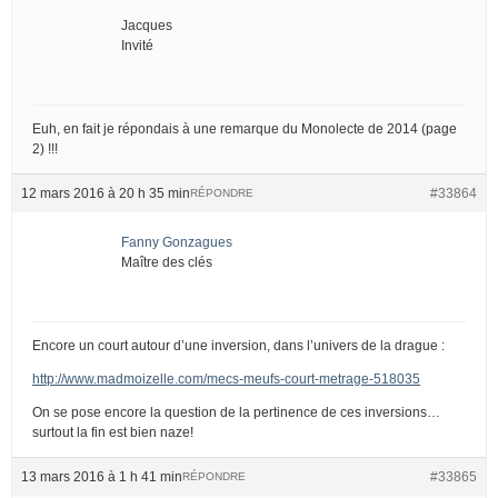
Jacques
Invité
Euh, en fait je répondais à une remarque du Monolecte de 2014 (page
2) !!!
12 mars 2016 à 20 h 35 min
#33864
RÉPONDRE
Fanny Gonzagues
Maître des clés
Encore un court autour d’une inversion, dans l’univers de la drague :
http://www.madmoizelle.com/mecs-meufs-court-metrage-518035
On se pose encore la question de la pertinence de ces inversions…
surtout la fin est bien naze!
13 mars 2016 à 1 h 41 min
#33865
RÉPONDRE