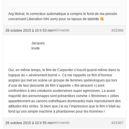
Arg libéral, le correcteur automatique à compris le fond de ma pensée
concernant Liberation hihi sorry pour ce lapsus de tablette
26 octobre 2015 à 10 h 53 min
#33366
RÉPONDRE
Jacques
Invité
Oui, en même temps, le film de Carpenter s’inscrit quand même dans la
logique du « sévèrement burné ». Ca me rappelle ce film d’horreur
anglais qui met en scène un groupe de femmes spéléologues qui lors
d’une de leur descente (le film s’appelle « the descent ») sont
confrontées à des créatures souterraines super agressives. La quasi
majorité des personnages sont présentées comme « féminines » (elles
appartiennent au canons esthétiques dominants) mais reproduisent des
attitudes très viriles. Si bien que j’ai eu l’impression que le film n’était au
fond qu’uns simple machine à phantasmer pour les hommes !
26 octobre 2015 à 10 h 55 min
#33367
RÉPONDRE