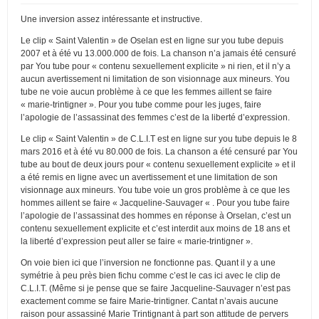
Une inversion assez intéressante et instructive.
Le clip « Saint Valentin » de Oselan est en ligne sur you tube depuis
2007 et à été vu 13.000.000 de fois. La chanson n’a jamais été censuré
par You tube pour « contenu sexuellement explicite » ni rien, et il n’y a
aucun avertissement ni limitation de son visionnage aux mineurs. You
tube ne voie aucun problème à ce que les femmes aillent se faire
« marie-trintigner ». Pour you tube comme pour les juges, faire
l’apologie de l’assassinat des femmes c’est de la liberté d’expression.
Le clip « Saint Valentin » de C.L.I.T est en ligne sur you tube depuis le 8
mars 2016 et à été vu 80.000 de fois. La chanson a été censuré par You
tube au bout de deux jours pour « contenu sexuellement explicite » et il
a été remis en ligne avec un avertissement et une limitation de son
visionnage aux mineurs. You tube voie un gros problème à ce que les
hommes aillent se faire « Jacqueline-Sauvager « . Pour you tube faire
l’apologie de l’assassinat des hommes en réponse à Orselan, c’est un
contenu sexuellement explicite et c’est interdit aux moins de 18 ans et
la liberté d’expression peut aller se faire « marie-trintigner ».
On voie bien ici que l’inversion ne fonctionne pas. Quant il y a une
symétrie à peu près bien fichu comme c’est le cas ici avec le clip de
C.L.I.T. (Même si je pense que se faire Jacqueline-Sauvager n’est pas
exactement comme se faire Marie-trintigner. Cantat n’avais aucune
raison pour assassiné Marie Trintignant à part son attitude de pervers