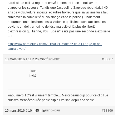
narcissique et il l’a regarder crevé lentement toute la nuit avent
d’appeler les secours. Tandis que Jacqueline Sauvage répondait à 40
ans de viols, torture, inceste, et autres horreurs que sa victime lui a fait
subir avec la complicité du voisinage et de la police.) Finalement
retourner contre les hommes la violence qu’ils imposent aux femmes
deviens un délit, un crime de lèse majesté et là plus de liberté
d’expression qui tienne, You Tube n’hésite pas une seconde à excisé le
C.L.I.T.
http://www.barbieturix.com/2016/03/11/cachez-ce-c-l-i-t-que-je-ne-
saurais-voir/
13 mars 2016 à 11 h 26 min
#33867
RÉPONDRE
Lison
Invité
waou merci ! C’est vraiment terrible… Merci beaucoup pour ce clip ! Je
suis vraiment écoeurée par le clip d’Orelsan depuis sa sortie.
15 mars 2016 à 10 h 45 min
#33869
RÉPONDRE