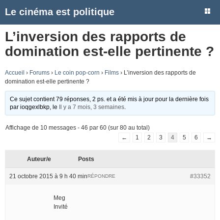
Le cinéma est politique
L’inversion des rapports de
domination est-elle pertinente ?
Accueil
›
Forums
›
Le coin pop-corn
›
Films
›
L’inversion des rapports de
domination est-elle pertinente ?
Ce sujet contient 79 réponses, 2 ps. et a été mis à jour pour la dernière fois
par
ioqgexlbkp
, le
Il y a 7 mois, 3 semaines
.
Affichage de 10 messages - 46 par 60 (sur 80 au total)
←
1
2
3
4
5
6
→
Auteur/e
Posts
21 octobre 2015 à 9 h 40 min
#33352
RÉPONDRE
Meg
Invité