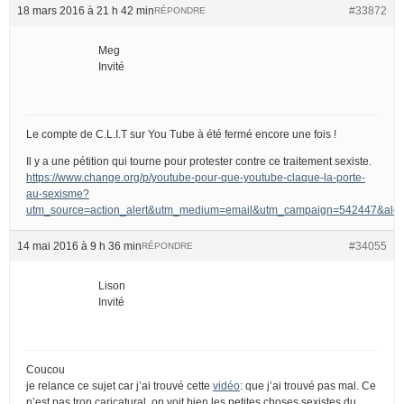
18 mars 2016 à 21 h 42 min
#33872
RÉPONDRE
Meg
Invité
Le compte de C.L.I.T sur You Tube à été fermé encore une fois !
Il y a une pétition qui tourne pour protester contre ce traitement sexiste.
https://www.change.org/p/youtube-pour-que-youtube-claque-la-porte-
au-sexisme?
utm_source=action_alert&utm_medium=email&utm_campaign=542447&
14 mai 2016 à 9 h 36 min
#34055
RÉPONDRE
Lison
Invité
Coucou
je relance ce sujet car j’ai trouvé cette
vidéo
: que j’ai trouvé pas mal. Ce
n’est pas trop caricatural, on voit bien les petites choses sexistes du