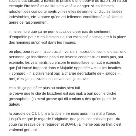
société patriarcale, à travers le prisme d’une oeuvre de fiction. on va par
exemple être tenté.es de lire « ha voilà le danger: si les femmes
adoptent des comportements viriles elles deviennent ridicules, laides,
indésirables, etc. » parce qu’on est tellement conditionné.es à faire ce
genre de raisonnement.
il me semble que ça ne permet pas de créer pas de sentiment
d’empathie pour « les femmes » qu’on est censé.es imaginer à la place
des hommes qu’on voit dans les images.
en plus, pour revenir à ce truc d’inversion impossible: comme disait une
personne, ça fonctionne pas si on inverse certains trucs mais pas, par
exemple, les vêtements. ou encore le maquillage. un autre exemple
que j’ai trouvé frappant dans « Majorité opprimée » c’est les insultes:
« connard » n’a clairement pas la charge dégradante de « salope ».
bref, c’est jamais vraiment convaincant je trouve.
cela dit, ça peut être plus ou moins bien fait.
je trouve que le clip de buzzfeed est pas mal. à part pour le cliché
grossophobe (la meuf grosse qui dit « miam » dès qu’on parle de
gâteau).
la parodie de C.L.I.T. m’a fait bien rire mais aussi mis mal à l’aise.
jusqu’à ce que je regarde l’originale, que je ne connaissais pas.. du
coup j’ai essayé de le regarder et BOAH. j’ai même pas pu finir. c’est
vraiment gerbant.