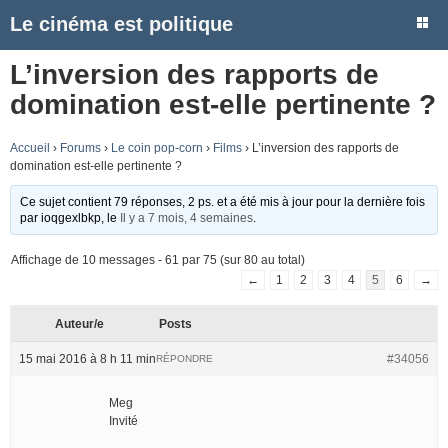
Le cinéma est politique
L’inversion des rapports de
domination est-elle pertinente ?
Accueil
›
Forums
›
Le coin pop-corn
›
Films
›
L’inversion des rapports de
domination est-elle pertinente ?
Ce sujet contient 79 réponses, 2 ps. et a été mis à jour pour la dernière fois
par
ioqgexlbkp
, le
Il y a 7 mois, 4 semaines
.
Affichage de 10 messages - 61 par 75 (sur 80 au total)
←
1
2
3
4
5
6
→
Auteur/e
Posts
15 mai 2016 à 8 h 11 min
#34056
RÉPONDRE
Meg
Invité