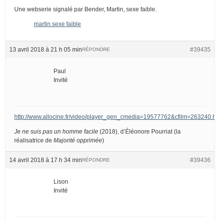
Une webserie signalé par Bender, Martin, sexe faible.
martin sexe faible
13 avril 2018 à 21 h 05 min
#39435
RÉPONDRE
Paul
Invité
http://www.allocine.fr/video/player_gen_cmedia=19577762&cfilm=263240.ht
Je ne suis pas un homme facile
(2018), d’Éléonore Pourriat (la
réalisatrice de
Majorité opprimée
)
14 avril 2018 à 17 h 34 min
#39436
RÉPONDRE
Lison
Invité