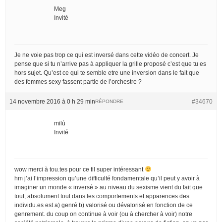
Meg
Invité
Je ne voie pas trop ce qui est inversé dans cette vidéo de concert. Je
pense que si tu n’arrive pas à appliquer la grille proposé c’est que tu es
hors sujet. Qu’est ce qui te semble etre une inversion dans le fait que
des femmes sexy fassent partie de l’orchestre ?
14 novembre 2016 à 0 h 29 min
#34670
RÉPONDRE
milù
Invité
wow merci à tou.tes pour ce fil super intéressant
hm j’ai l’impression qu’une difficulté fondamentale qu’il peut y avoir à
imaginer un monde « inversé » au niveau du sexisme vient du fait que
tout, absolument tout dans les comportements et apparences des
individu.es est a) genré b) valorisé ou dévalorisé en fonction de ce
genrement. du coup on continue à voir (ou à chercher à voir) notre