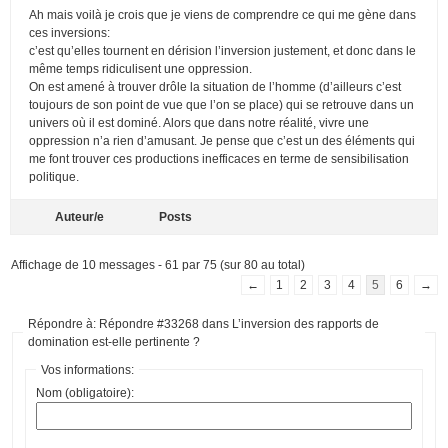
Ah mais voilà je crois que je viens de comprendre ce qui me gène dans
ces inversions:
c’est qu’elles tournent en dérision l’inversion justement, et donc dans le
même temps ridiculisent une oppression.
On est amené à trouver drôle la situation de l’homme (d’ailleurs c’est
toujours de son point de vue que l’on se place) qui se retrouve dans un
univers où il est dominé. Alors que dans notre réalité, vivre une
oppression n’a rien d’amusant. Je pense que c’est un des éléments qui
me font trouver ces productions inefficaces en terme de sensibilisation
politique.
Auteur/e
Posts
Affichage de 10 messages - 61 par 75 (sur 80 au total)
←
1
2
3
4
5
6
→
Répondre à: Répondre #33268 dans L’inversion des rapports de
domination est-elle pertinente ?
Vos informations:
Nom (obligatoire):