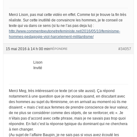
Merci Lison, pas mal cette vidéo en effet. Comme toi je trouve la fin très
réaliste. Sur cette inutilité de convaincre les hommes, je te conseil ce
texte qui va dans ce sens (si tu ne l’as pas deja lu) :
http://www.commentpeutonetrefeministe.net/2016/05/10/feminisme-
hommes-pedagogie-viol-harcelement-militantisme/
15 mai 2016 à 14 h 00 min
#34057
RÉPONDRE
Lison
Invité
Merci Meg, très intéressant ce texte (et ce site aussi). Ça répond
notamment à une question que je me posais quand, en discutant avec
des hommes au sujet du féminisme, on en arrivait au moment où ils me
disaient: « mais c’est aux femmes de prendre conscience de leur valeur,
de ne plus se considérer comme des objets, de se renforcer, etc ». Je
n’étais pas d’accord avec cette phrase, mais je ne savais pas trop quoi
répondre. En fait c’est la réponse typique du dominant qui ne cherchera
à rien changer.
(Au sujet de l’affaire Baupin, je ne sais pas si vous avez écouté les