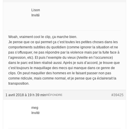
Lison
Invité
Woah, vraiment cool le clip, ça marche bien.
Je pense que ce qui permet ça c’est toutes les petites choses dans les
comportements subtiles du quotidien (comme ignorer la situation et ne
pas s’offusquer, ne pas répondre par la violence mais par la fuite face à
l’agression, etc). Et puis l’exemple du vieux (/vieille en l’occurence)
dans le parc est bien réalisé aussi. Après je suis d’accord, je trouve que
c’est toujours le maquillage des mecs qui manque dans ce genre de
clips. On peut maquiller des hommes en le faisant passer non pas
comme ridicule, mais comme normal, et je pense que ça éclairerait la
transposition.
1 avril 2018 à 19 h 39 min
#39425
RÉPONDRE
meg
Invité