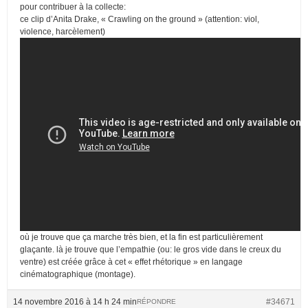
pour contribuer à la collecte:
ce clip d’Anita Drake, « Crawling on the ground » (attention: viol,
violence, harcèlement)
où je trouve que ça marche très bien, et la fin est particulièrement
glaçante. là je trouve que l’empathie (ou: le gros vide dans le creux du
ventre) est créée grâce à cet « effet rhétorique » en langage
cinématographique (montage).
14 novembre 2016 à 14 h 24 min
#34671
RÉPONDRE