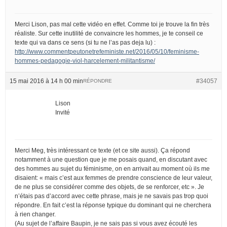
Merci Lison, pas mal cette vidéo en effet. Comme toi je trouve la fin très
réaliste. Sur cette inutilité de convaincre les hommes, je te conseil ce
texte qui va dans ce sens (si tu ne l’as pas deja lu) :
http://www.commentpeutonetrefeministe.net/2016/05/10/feminisme-
hommes-pedagogie-viol-harcelement-militantisme/
15 mai 2016 à 14 h 00 min
#34057
RÉPONDRE
Lison
Invité
Merci Meg, très intéressant ce texte (et ce site aussi). Ça répond
notamment à une question que je me posais quand, en discutant avec
des hommes au sujet du féminisme, on en arrivait au moment où ils me
disaient: « mais c’est aux femmes de prendre conscience de leur valeur,
de ne plus se considérer comme des objets, de se renforcer, etc ». Je
n’étais pas d’accord avec cette phrase, mais je ne savais pas trop quoi
répondre. En fait c’est la réponse typique du dominant qui ne cherchera
à rien changer.
(Au sujet de l’affaire Baupin, je ne sais pas si vous avez écouté les