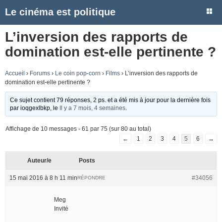
Le cinéma est politique
L’inversion des rapports de
domination est-elle pertinente ?
Accueil
›
Forums
›
Le coin pop-corn
›
Films
›
L’inversion des rapports de
domination est-elle pertinente ?
Ce sujet contient 79 réponses, 2 ps. et a été mis à jour pour la dernière fois
par
ioqgexlbkp
, le
Il y a 7 mois, 4 semaines
.
Affichage de 10 messages - 61 par 75 (sur 80 au total)
←
1
2
3
4
5
6
→
Auteur/e
Posts
15 mai 2016 à 8 h 11 min
#34056
RÉPONDRE
Meg
Invité