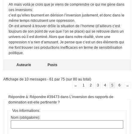
Ah mais voilà je crois que je viens de comprendre ce qui me gène dans
ces inversions:
c’est qu’elles tournent en dérision l’inversion justement, et donc dans le
même temps ridiculisent une oppression.
On est amené à trouver drôle la situation de l’homme (d’ailleurs c’est
toujours de son point de vue que l’on se place) qui se retrouve dans un
univers où il est dominé. Alors que dans notre réalité, vivre une
oppression n’a rien d’amusant. Je pense que c’est un des éléments qui
me font trouver ces productions inefficaces en terme de sensibilisation
politique.
Auteur/e
Posts
Affichage de 10 messages - 61 par 75 (sur 80 au total)
←
1
2
3
4
5
6
→
Répondre à: Répondre #39473 dans L’inversion des rapports de
domination est-elle pertinente ?
Vos informations:
Nom (obligatoire):