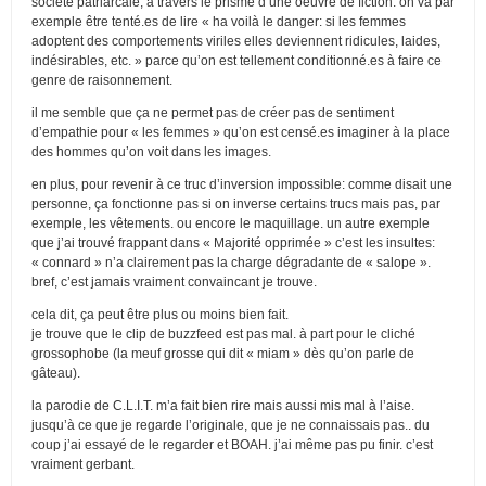
société patriarcale, à travers le prisme d’une oeuvre de fiction. on va par
exemple être tenté.es de lire « ha voilà le danger: si les femmes
adoptent des comportements viriles elles deviennent ridicules, laides,
indésirables, etc. » parce qu’on est tellement conditionné.es à faire ce
genre de raisonnement.
il me semble que ça ne permet pas de créer pas de sentiment
d’empathie pour « les femmes » qu’on est censé.es imaginer à la place
des hommes qu’on voit dans les images.
en plus, pour revenir à ce truc d’inversion impossible: comme disait une
personne, ça fonctionne pas si on inverse certains trucs mais pas, par
exemple, les vêtements. ou encore le maquillage. un autre exemple
que j’ai trouvé frappant dans « Majorité opprimée » c’est les insultes:
« connard » n’a clairement pas la charge dégradante de « salope ».
bref, c’est jamais vraiment convaincant je trouve.
cela dit, ça peut être plus ou moins bien fait.
je trouve que le clip de buzzfeed est pas mal. à part pour le cliché
grossophobe (la meuf grosse qui dit « miam » dès qu’on parle de
gâteau).
la parodie de C.L.I.T. m’a fait bien rire mais aussi mis mal à l’aise.
jusqu’à ce que je regarde l’originale, que je ne connaissais pas.. du
coup j’ai essayé de le regarder et BOAH. j’ai même pas pu finir. c’est
vraiment gerbant.