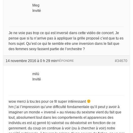
Meg
Invité
Je ne voie pas trop ce qui est inversé dans cette vidéo de concert. Je
pense que si tu n’arrive pas à appliquer la grille proposé c’est que tu es
hors sujet. Qu’est ce qui te semble etre une inversion dans le fait que
des femmes sexy fassent partie de l’orchestre ?
14 novembre 2016 à 0 h 29 min
#34670
RÉPONDRE
milù
Invité
wow merci à tou.tes pour ce fil super intéressant
hm j’ai l’impression qu’une difficulté fondamentale qu’il peut y avoir à
imaginer un monde « inversé » au niveau du sexisme vient du fait que
tout, absolument tout dans les comportements et apparences des
individu.es est a) genré b) valorisé ou dévalorisé en fonction de ce
genrement. du coup on continue à voir (ou à chercher à voir) notre