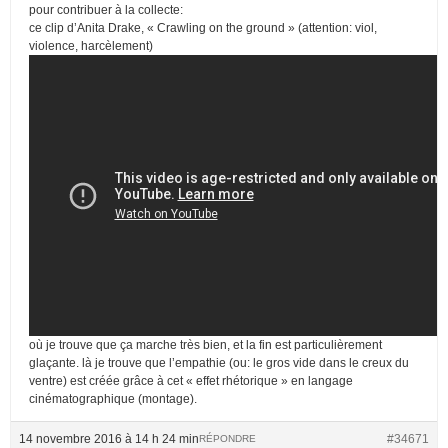
pour contribuer à la collecte:
ce clip d’Anita Drake, « Crawling on the ground » (attention: viol,
violence, harcèlement)
où je trouve que ça marche très bien, et la fin est particulièrement
glaçante. là je trouve que l’empathie (ou: le gros vide dans le creux du
ventre) est créée grâce à cet « effet rhétorique » en langage
cinématographique (montage).
14 novembre 2016 à 14 h 24 min
#34671
RÉPONDRE