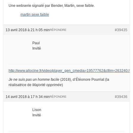
Une webserie signalé par Bender, Martin, sexe faible.
martin sexe faible
13 avril 2018 à 21 h 05 min
#39435
RÉPONDRE
Paul
Invité
http://www.allocine.fr/video/player_gen_cmedia=19577762&cfilm=263240.ht
Je ne suis pas un homme facile
(2018), d’Éléonore Pourriat (la
réalisatrice de
Majorité opprimée
)
14 avril 2018 à 17 h 34 min
#39436
RÉPONDRE
Lison
Invité