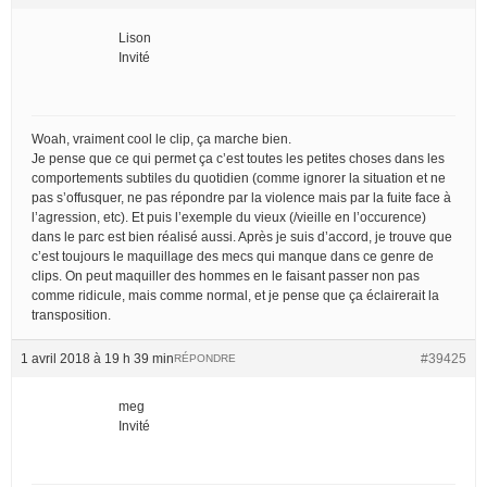
Lison
Invité
Woah, vraiment cool le clip, ça marche bien.
Je pense que ce qui permet ça c’est toutes les petites choses dans les
comportements subtiles du quotidien (comme ignorer la situation et ne
pas s’offusquer, ne pas répondre par la violence mais par la fuite face à
l’agression, etc). Et puis l’exemple du vieux (/vieille en l’occurence)
dans le parc est bien réalisé aussi. Après je suis d’accord, je trouve que
c’est toujours le maquillage des mecs qui manque dans ce genre de
clips. On peut maquiller des hommes en le faisant passer non pas
comme ridicule, mais comme normal, et je pense que ça éclairerait la
transposition.
1 avril 2018 à 19 h 39 min
#39425
RÉPONDRE
meg
Invité