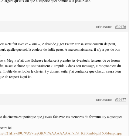
s d’argent qu’eux ou que n’importe quel homme à la peau blanc.
#39476
RÉPONDRE
 a été fait avec ce « oui », le droit de juger l’autre sur sa seule couleur de peau,
ourt, quelle que soit la couleur de ladite peau. A ma connaissance, il n’y a pas de bon
.
que « Meg » n’ait une fâcheuse tendance à prendre les éventuels lecteurs de ce forum
fet, la seule chose qui soit vraiment « limpide » dans son message, c’est que c’est du
 Inutile de se fouler le clavier à y donner suite, j’ai confiance que chacun saura bien
ue de respect à qui ici.
#39477
RÉPONDRE
ngo du cinéma est politique que j’avais fait avec les membres du formum il y a quelques
ettre ici :
ot.com/-521iHs-ol9U/VAVvregGKVI/AAAAAAAAFxI/kt_K850mbbg/s1600/bingo.jpg