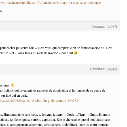
/www.lecinemaestpolitique.fr/forums/topic/le-bingo-du-cinema-est-politique/
s.
#39478
RÉPONDRE
s!
 peut cocher plusieurs fois « c’est vous qui comptez le nb de femmes/racisé.e.s, c’est
raciste » et « vous faites du racisme inversé » pour Izit
#39479
RÉPONDRE
ues unes
es fictions qui inversent les rapports de domination et les limites de ce genre de
e sur libé qui en parle.
.fr/sexe/2018/05/06/a-bas-le-tabou-du-gode-ceinture_1647834
r, Hmmmm, tu le sens hein, tu le sens, tu sens… Ouais…Tiens… Gnnn, Hmmm»
tincts, les dents qui se serrent, explosion. Elle le chevauche, prend son plaisir sans
 sien. L’accouplement se termine, écroulement, dodo direct. Dans ce court moment