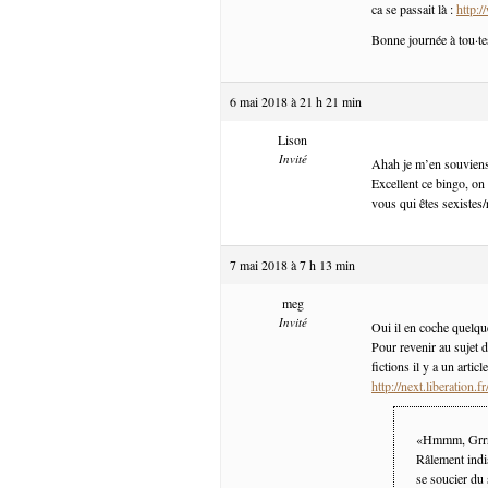
ca se passait là :
http:/
Bonne journée à tou·te
6 mai 2018 à 21 h 21 min
Lison
Invité
Ahah je m’en souvien
Excellent ce bingo, on
vous qui êtes sexistes/
7 mai 2018 à 7 h 13 min
meg
Invité
Oui il en coche quelq
Pour revenir au sujet d
fictions il y a un articl
http://next.liberation
«Hmmm, Grrr
Râlement indis
se soucier du