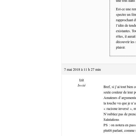
une fois dans
Est-ce une re
spectre un fém
rapprochant d
l’idée de tend
existantes. To
rôles, il aura
découvrir les 
plaisir.
7 mai 2018 à 11 h 27 min
Izit
Invité
Bref, si j’ai tout bien
seule couleur de leur 
Amateurs d’argumentati
la louche vu que je n’
« racisme inversé », m
N’oubliez pas de prend
Salutations
PS : on notera en pass
plutôt parlant, comme 