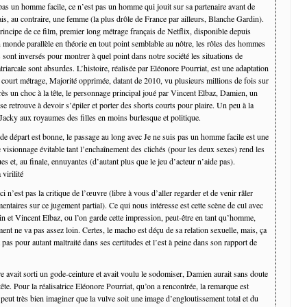
pas un homme facile, ce n’est pas un homme qui jouit sur sa partenaire avant de
is, au contraire, une femme (la plus drôle de France par ailleurs, Blanche Gardin).
principe de ce film, premier long métrage français de Netflix, disponible depuis
n monde parallèle en théorie en tout point semblable au nôtre, les rôles des hommes
sont inversés pour montrer à quel point dans notre société les situations de
riarcale sont absurdes. L’histoire, réalisée par Eléonore Pourriat, est une adaptation
 court métrage, Majorité opprimée, datant de 2010, vu plusieurs millions de fois sur
s un choc à la tête, le personnage principal joué par Vincent Elbaz, Damien, un
e retrouve à devoir s’épiler et porter des shorts courts pour plaire. Un peu à la
Jacky aux royaumes des filles en moins burlesque et politique.
 de départ est bonne, le passage au long avec Je ne suis pas un homme facile est une
e visionnage évitable tant l’enchaînement des clichés (pour les deux sexes) rend les
es et, au finale, ennuyantes (d’autant plus que le jeu d’acteur n’aide pas).
 virilité
ci n’est pas la critique de l’œuvre (libre à vous d’aller regarder et de venir râler
ntaires sur ce jugement partial). Ce qui nous intéresse est cette scène de cul avec
n et Vincent Elbaz, ou l’on garde cette impression, peut-être en tant qu’homme,
ent ne va pas assez loin. Certes, le macho est déçu de sa relation sexuelle, mais, ça
st pas pour autant maltraité dans ses certitudes et l’est à peine dans son rapport de
re avait sorti un gode-ceinture et avait voulu le sodomiser, Damien aurait sans doute
 tête. Pour la réalisatrice Eléonore Pourriat, qu’on a rencontrée, la remarque est
eut très bien imaginer que la vulve soit une image d’engloutissement total et du