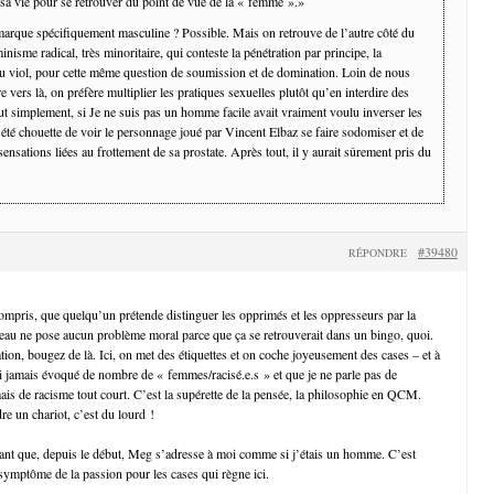
 sa vie pour se retrouver du point de vue de la « femme ».»
marque spécifiquement masculine ? Possible. Mais on retrouve de l’autre côté du
inisme radical, très minoritaire, qui conteste la pénétration par principe, la
u viol, pour cette même question de soumission et de domination. Loin de nous
re vers là, on préfère multiplier les pratiques sexuelles plutôt qu’en interdire des
ut simplement, si Je ne suis pas un homme facile avait vraiment voulu inverser les
it été chouette de voir le personnage joué par Vincent Elbaz se faire sodomiser et de
sensations liées au frottement de sa prostate. Après tout, il y aurait sûrement pris du
#39480
RÉPONDRE
 compris, que quelqu’un prétende distinguer les opprimés et les oppresseurs par la
peau ne pose aucun problème moral parce que ça se retrouverait dans un bingo, quoi.
on, bougez de là. Ici, on met des étiquettes et on coche joyeusement des cases – et à
ai jamais évoqué de nombre de « femmes/racisé.e.s » et que je ne parle pas de
ais de racisme tout court. C’est la supérette de la pensée, la philosophie en QCM.
re un chariot, c’est du lourd !
ant que, depuis le début, Meg s’adresse à moi comme si j’étais un homme. C’est
symptôme de la passion pour les cases qui règne ici.