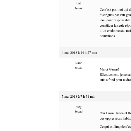
Izit
Invité
Ce n’est pas moi qui d
distingués par leur gen
tenu pour responsable. 
constituer la seule rép
d’un credo raciste, mai
Salutations
4 mai 2018 à 14 h 27 min
Lison
Invité
Merci @meg!
Effectivement, je ne s
suis à fond pour le droit
5 mai 2018 à 7 h 31 min
meg
Invité
Oui Lison. Julien et It
des oppresseurs habitué
Ce qui est limpide c’es