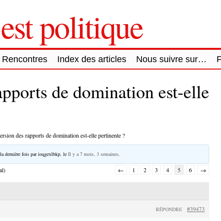
est politique
Rencontres
Index des articles
Nous suivre sur…
apports de domination est-elle
ersion des rapports de domination est-elle pertinente ?
la dernière fois par
ioqgexlbkp
, le
Il y a 7 mois, 3 semaines
.
al)
←
1
2
3
4
5
6
→
#39473
RÉPONDRE