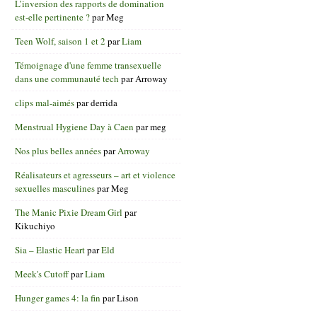
L’inversion des rapports de domination
est-elle pertinente ?
par
Meg
Teen Wolf, saison 1 et 2
par
Liam
Témoignage d'une femme transexuelle
dans une communauté tech
par
Arroway
clips mal-aimés
par
derrida
Menstrual Hygiene Day à Caen
par
meg
Nos plus belles années
par
Arroway
Réalisateurs et agresseurs – art et violence
sexuelles masculines
par
Meg
The Manic Pixie Dream Girl
par
Kikuchiyo
Sia – Elastic Heart
par
Eld
Meek's Cutoff
par
Liam
Hunger games 4: la fin
par
Lison