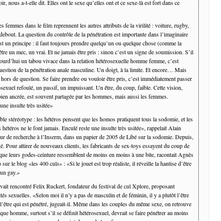
r, nous a-t-elle dit. Elles ont le sexe qu’elles ont et ce sexe-là est fort dans ce
es femmes dans le film reprennent les autres attributs de la virilité : voiture, rugby,
 debout. La question du contrôle de la pénétration est importante dans l’imaginaire
st un principe : il faut toujours prendre quelqu’un ou quelque chose (comme la
tre un mec, un vrai. Et ne jamais être pris : sinon c’est un signe de soumission. S’il
jourd’hui un tabou vivace dans la relation hétérosexuelle homme femme, c’est
uestion de la pénétration anale masculine. Un doigt, à la limite. Et encore… Mais
hors de question. Se faire prendre ou vouloir être pris, c’est immédiatement passer
xuel refoulé, un passif, un impuissant. Un être, du coup, faible. Cette vision,
bien ancrée, est souvent partagée par les hommes, mais aussi les femmes.
une insulte très usitée»
ble stéréotype : les hétéros pensent que les homos pratiquent tous la sodomie, et les
hétéros ne le font jamais. Enculé reste une insulte très usitée», rappelait Alain
eur de recherche à l’Inserm, dans un papier de 2005 de Libé sur la sodomie. Depuis,
é. Pour attirer de nouveaux clients, les fabricants de sex-toys essayent du coup de
e que leurs godes-ceinture ressemblent de moins en moins à une bite, racontait Agnès
ur le blog «les 400 culs» : «Si le jouet est trop réaliste, il réveille la hantise d’être
 un gay.»
vait rencontré Felix Ruckert, fondateur du festival de cul Xplore, proposant
ités sexuelles. «Selon moi il n’y a pas de masculin et de féminin, il y a plutôt l’être
 l’être qui est pénétré, jugeait-il. Même dans les couples du même sexe, on retrouve
que homme, surtout s’il se définit hétérosexuel, devrait se faire pénétrer au moins