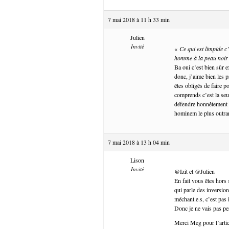
7 mai 2018 à 11 h 33 min
Julien
Invité
«
Ce qui est limpide c’
homme à la peau noir 
Ba oui c’est bien sûr 
donc, j’aime bien les 
êtes obligés de faire p
comprends c’est la seu
défendre honnêtement s
hominem le plus outra
7 mai 2018 à 13 h 04 min
Lison
Invité
@Izit et @Julien
En fait vous êtes hors 
qui parle des inversion
méchant.e.s, c’est pas 
Donc je ne vais pas pe
Merci Meg pour l’articl