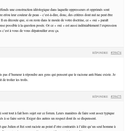
éfends une construction idéologique dans laquelle oppresseurs et opprimés sont
re et/ou leur couleur de peau – c’est-à-dire, donc, des critères dont nul ne peut être
Il en découle que, si on reste dans le moule de votre doctrine, ce « oui » paraît
onse possible à la question posée. Or ce « oui » est aussi indéniablement l’expression
s c’est à vous de vous dépatouiller avec ça.
#39474
RÉPONDRE
uis pas d’humeur à répondre aux gens qui pensent que le racisme anti-blanc existe. Je
 de troller les trolls.
#39475
RÉPONDRE
zi sont tout à fait hors sujet sur ce forum. Leurs manières de faire sont assez typique
s à se faire servir. Exiger des autres un respect dont ils se dispensent.
t que Julien et Itzi sont raciste au point d’etre contrariés à l’idée qu’un seul homme à