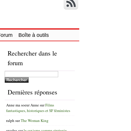
Forum
Boîte à outils
Rechercher dans le
forum
Dernières réponses
Anne ma soeur Anne
sur
Films
fantastiques, historiques et SF féministes
ralph
sur
The Woman King
exodus
sur
le sexisme comme strategie