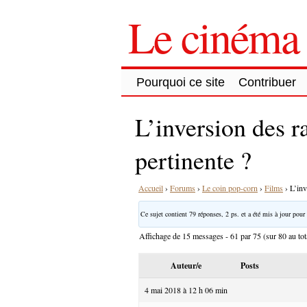
Le cinéma 
Pourquoi ce site
Contribuer
L’inversion des r
pertinente ?
Accueil
›
Forums
›
Le coin pop-corn
›
Films
›
L’inv
Ce sujet contient 79 réponses, 2 ps. et a été mis à jour pour 
Affichage de 15 messages - 61 par 75 (sur 80 au tot
Auteur/e
Posts
4 mai 2018 à 12 h 06 min