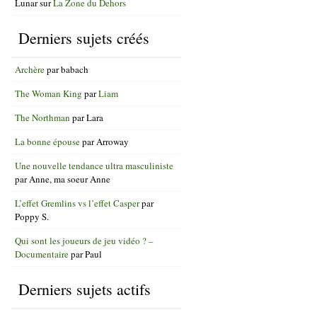
Lunar
sur
La Zone du Dehors
Derniers sujets créés
Archère
par
babach
The Woman King
par
Liam
The Northman
par
Lara
La bonne épouse
par
Arroway
Une nouvelle tendance ultra masculiniste
par
Anne, ma soeur Anne
L’effet Gremlins vs l’effet Casper
par
Poppy S.
Qui sont les joueurs de jeu vidéo ? –
Documentaire
par
Paul
Derniers sujets actifs