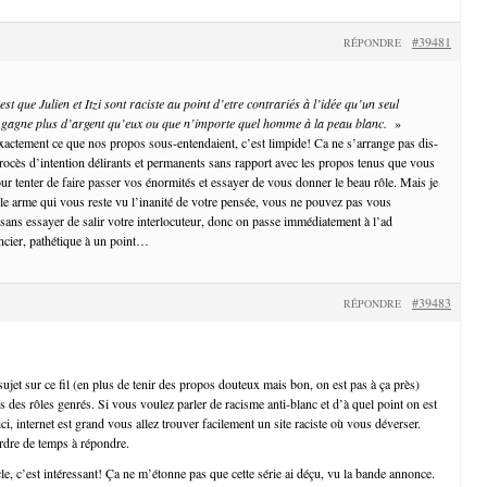
#39481
RÉPONDRE
est que Julien et Itzi sont raciste au point d’etre contrariés à l’idée qu’un seul
gagne plus d’argent qu’eux ou que n’importe quel homme à la peau blanc.
»
exactement ce que nos propos sous-entendaient, c’est limpide! Ca ne s’arrange pas dis-
procès d’intention délirants et permanents sans rapport avec les propos tenus que vous
our tenter de faire passer vos énormités et essayer de vous donner le beau rôle. Mais je
le arme qui vous reste vu l’inanité de votre pensée, vous ne pouvez pas vous
ans essayer de salir votre interlocuteur, donc on passe immédiatement à l’ad
ncier, pathétique à un point…
#39483
RÉPONDRE
sujet sur ce fil (en plus de tenir des propos douteux mais bon, on est pas à ça près)
s des rôles genrés. Si vous voulez parler de racisme anti-blanc et d’à quel point on est
ici, internet est grand vous allez trouver facilement un site raciste où vous déverser.
rdre de temps à répondre.
e, c’est intéressant! Ça ne m’étonne pas que cette série ai déçu, vu la bande annonce.