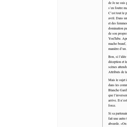
de Je ne suis 
s’en foutre ma
C’est tout le 
avril. Dans u
et des femmes 
domination pat
de son propre
YouTube. Aprè
macho beauf, s
manière d’un 
Bon, si l’idée
déception et l
scènes attendu
Attributs de la
Mais le sujet i
dans les comme
Blanche Gardi
que l’inversem
arrive. Il n’e
force.
Si sa partenai
fait une autre
absurde. «On p