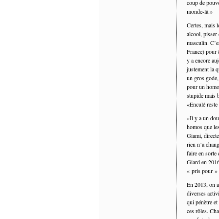
coup de pouvoi
monde-là.»
Certes, mais l
alcool, pisser
masculin. C’e
France) pour ê
y a encore au
justement la q
un gros gode, 
pour un homose
stupide mais 
«Enculé reste 
«Il y a un dou
homos que les 
Giami, direct
rien n’a chang
faire en sort
Giard en 2016 s
« pris pour »
En 2013, on a
diverses activ
qui pénètre et
ces rôles. Cha