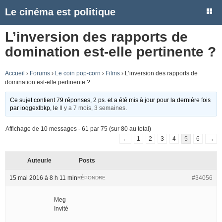
Le cinéma est politique
L’inversion des rapports de
domination est-elle pertinente ?
Accueil
›
Forums
›
Le coin pop-corn
›
Films
›
L’inversion des rapports de
domination est-elle pertinente ?
Ce sujet contient 79 réponses, 2 ps. et a été mis à jour pour la dernière fois
par
ioqgexlbkp
, le
Il y a 7 mois, 3 semaines
.
Affichage de 10 messages - 61 par 75 (sur 80 au total)
←
1
2
3
4
5
6
→
Auteur/e
Posts
15 mai 2016 à 8 h 11 min
#34056
RÉPONDRE
Meg
Invité