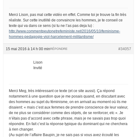
Merci Lison, pas mal cette vidéo en effet. Comme toi je trouve la fin très
réaliste. Sur cette inutilité de convaincre les hommes, je te conseil ce
texte qui va dans ce sens (si tu ne l’as pas deja lu) :
http://www.commentpeutonetrefeministe.net/2016/05/10/feminisme-
hommes-pedagogie-viol-harcelement-militantisme/
15 mai 2016 à 14 h 00 min
#34057
RÉPONDRE
Lison
Invité
Merci Meg, très intéressant ce texte (et ce site aussi). Ça répond
notamment à une question que je me posais quand, en discutant avec
des hommes au sujet du féminisme, on en arrivait au moment où ils me
disaient: « mais c’est aux femmes de prendre conscience de leur valeur,
de ne plus se considérer comme des objets, de se renforcer, etc ». Je
n’étais pas d’accord avec cette phrase, mais je ne savais pas trop quoi
répondre. En fait c’est la réponse typique du dominant qui ne cherchera
à rien changer.
(Au sujet de l’affaire Baupin, je ne sais pas si vous avez écouté les