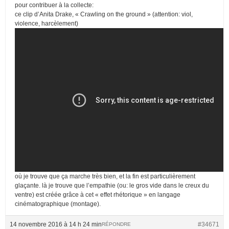
pour contribuer à la collecte:
ce clip d’Anita Drake, « Crawling on the ground » (attention: viol,
violence, harcèlement)
où je trouve que ça marche très bien, et la fin est particulièrement
glaçante. là je trouve que l’empathie (ou: le gros vide dans le creux du
ventre) est créée grâce à cet « effet rhétorique » en langage
cinématographique (montage).
14 novembre 2016 à 14 h 24 min
#34671
RÉPONDRE