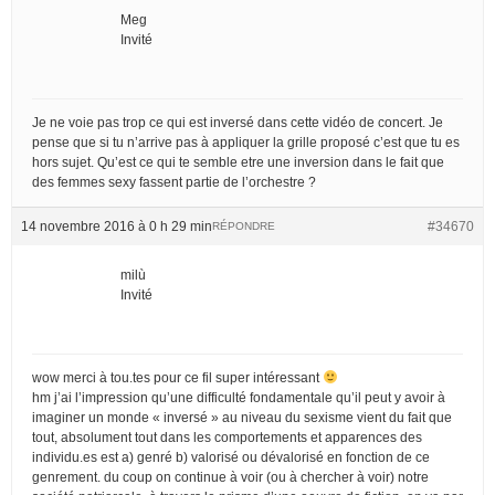
Meg
Invité
Je ne voie pas trop ce qui est inversé dans cette vidéo de concert. Je
pense que si tu n’arrive pas à appliquer la grille proposé c’est que tu es
hors sujet. Qu’est ce qui te semble etre une inversion dans le fait que
des femmes sexy fassent partie de l’orchestre ?
14 novembre 2016 à 0 h 29 min
#34670
RÉPONDRE
milù
Invité
wow merci à tou.tes pour ce fil super intéressant
hm j’ai l’impression qu’une difficulté fondamentale qu’il peut y avoir à
imaginer un monde « inversé » au niveau du sexisme vient du fait que
tout, absolument tout dans les comportements et apparences des
individu.es est a) genré b) valorisé ou dévalorisé en fonction de ce
genrement. du coup on continue à voir (ou à chercher à voir) notre