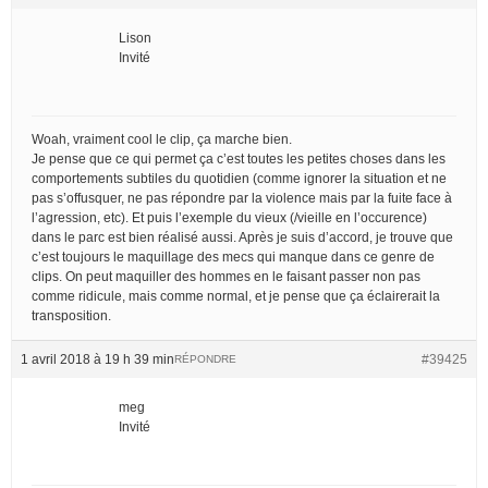
Lison
Invité
Woah, vraiment cool le clip, ça marche bien.
Je pense que ce qui permet ça c’est toutes les petites choses dans les
comportements subtiles du quotidien (comme ignorer la situation et ne
pas s’offusquer, ne pas répondre par la violence mais par la fuite face à
l’agression, etc). Et puis l’exemple du vieux (/vieille en l’occurence)
dans le parc est bien réalisé aussi. Après je suis d’accord, je trouve que
c’est toujours le maquillage des mecs qui manque dans ce genre de
clips. On peut maquiller des hommes en le faisant passer non pas
comme ridicule, mais comme normal, et je pense que ça éclairerait la
transposition.
1 avril 2018 à 19 h 39 min
#39425
RÉPONDRE
meg
Invité