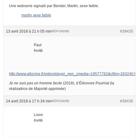
Une webserie signalé par Bender, Martin, sexe faible.
martin sexe faible
13 avril 2018 à 21 h 05 min
#39435
RÉPONDRE
Paul
Invité
http://www.allocine.fr/video/player_gen_cmedia=19577762&cfilm=263240.ht
Je ne suis pas un homme facile
(2018), d’Éléonore Pourriat (la
réalisatrice de
Majorité opprimée
)
14 avril 2018 à 17 h 34 min
#39436
RÉPONDRE
Lison
Invité