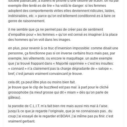
société patriarcale, à travers le prisme d’une oeuvre de fiction. on va par
exemple être tenté.es de lire « ha voilà le danger: si les femmes
adoptent des comportements viriles elles deviennent ridicules, laides,
indésirables, etc. » parce qu’on est tellement conditionné.es à faire ce
genre de raisonnement.
il me semble que ça ne permet pas de créer pas de sentiment
d’empathie pour « les femmes » qu’on est censé.es imaginer à la place
des hommes qu’on voit dans les images.
en plus, pour revenir à ce truc d’inversion impossible: comme disait une
personne, ça fonctionne pas si on inverse certains trucs mais pas, par
exemple, les vêtements. ou encore le maquillage. un autre exemple
que j’ai trouvé frappant dans « Majorité opprimée » c’est les insultes:
« connard » n’a clairement pas la charge dégradante de « salope ».
bref, c’est jamais vraiment convaincant je trouve.
cela dit, ça peut être plus ou moins bien fait.
je trouve que le clip de buzzfeed est pas mal. à part pour le cliché
grossophobe (la meuf grosse qui dit « miam » dès qu’on parle de
gâteau).
la parodie de C.L.I.T. m’a fait bien rire mais aussi mis mal à l’aise.
jusqu’à ce que je regarde l’originale, que je ne connaissais pas.. du
coup j’ai essayé de le regarder et BOAH. j’ai même pas pu finir. c’est
vraiment gerbant.