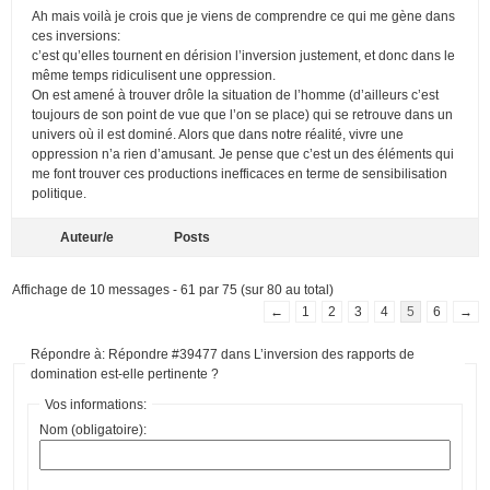
Ah mais voilà je crois que je viens de comprendre ce qui me gène dans
ces inversions:
c’est qu’elles tournent en dérision l’inversion justement, et donc dans le
même temps ridiculisent une oppression.
On est amené à trouver drôle la situation de l’homme (d’ailleurs c’est
toujours de son point de vue que l’on se place) qui se retrouve dans un
univers où il est dominé. Alors que dans notre réalité, vivre une
oppression n’a rien d’amusant. Je pense que c’est un des éléments qui
me font trouver ces productions inefficaces en terme de sensibilisation
politique.
Auteur/e
Posts
Affichage de 10 messages - 61 par 75 (sur 80 au total)
←
1
2
3
4
5
6
→
Répondre à: Répondre #39477 dans L’inversion des rapports de
domination est-elle pertinente ?
Vos informations:
Nom (obligatoire):