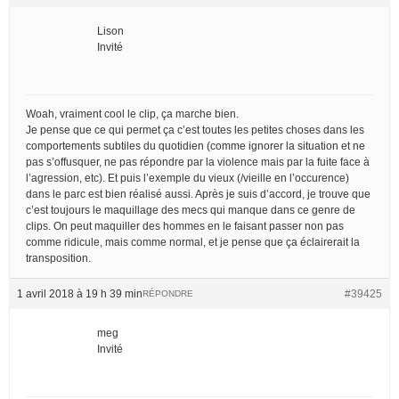
Lison
Invité
Woah, vraiment cool le clip, ça marche bien.
Je pense que ce qui permet ça c’est toutes les petites choses dans les
comportements subtiles du quotidien (comme ignorer la situation et ne
pas s’offusquer, ne pas répondre par la violence mais par la fuite face à
l’agression, etc). Et puis l’exemple du vieux (/vieille en l’occurence)
dans le parc est bien réalisé aussi. Après je suis d’accord, je trouve que
c’est toujours le maquillage des mecs qui manque dans ce genre de
clips. On peut maquiller des hommes en le faisant passer non pas
comme ridicule, mais comme normal, et je pense que ça éclairerait la
transposition.
1 avril 2018 à 19 h 39 min
#39425
RÉPONDRE
meg
Invité