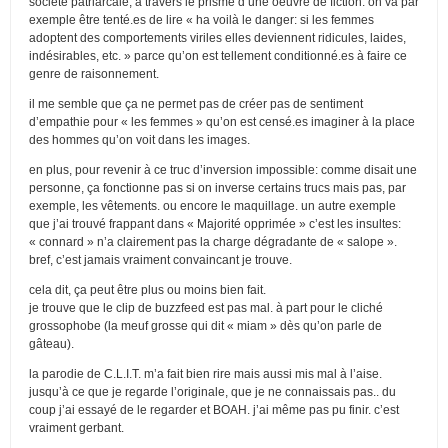
société patriarcale, à travers le prisme d’une oeuvre de fiction. on va par
exemple être tenté.es de lire « ha voilà le danger: si les femmes
adoptent des comportements viriles elles deviennent ridicules, laides,
indésirables, etc. » parce qu’on est tellement conditionné.es à faire ce
genre de raisonnement.
il me semble que ça ne permet pas de créer pas de sentiment
d’empathie pour « les femmes » qu’on est censé.es imaginer à la place
des hommes qu’on voit dans les images.
en plus, pour revenir à ce truc d’inversion impossible: comme disait une
personne, ça fonctionne pas si on inverse certains trucs mais pas, par
exemple, les vêtements. ou encore le maquillage. un autre exemple
que j’ai trouvé frappant dans « Majorité opprimée » c’est les insultes:
« connard » n’a clairement pas la charge dégradante de « salope ».
bref, c’est jamais vraiment convaincant je trouve.
cela dit, ça peut être plus ou moins bien fait.
je trouve que le clip de buzzfeed est pas mal. à part pour le cliché
grossophobe (la meuf grosse qui dit « miam » dès qu’on parle de
gâteau).
la parodie de C.L.I.T. m’a fait bien rire mais aussi mis mal à l’aise.
jusqu’à ce que je regarde l’originale, que je ne connaissais pas.. du
coup j’ai essayé de le regarder et BOAH. j’ai même pas pu finir. c’est
vraiment gerbant.