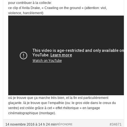
pour contribuer à la collecte:
ce clip d’Anita Drake, « Crawling on the ground » (attention: viol,
violence, harcèlement)
où je trouve que ça marche très bien, et la fin est particulièrement
glaçante. là je trouve que l’empathie (ou: le gros vide dans le creux du
ventre) est créée grâce à cet « effet rhétorique » en langage
cinématographique (montage).
14 novembre 2016 à 14 h 24 min
#34671
RÉPONDRE