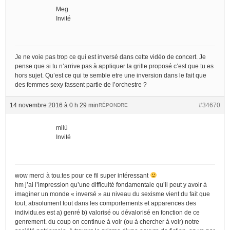
Meg
Invité
Je ne voie pas trop ce qui est inversé dans cette vidéo de concert. Je
pense que si tu n’arrive pas à appliquer la grille proposé c’est que tu es
hors sujet. Qu’est ce qui te semble etre une inversion dans le fait que
des femmes sexy fassent partie de l’orchestre ?
14 novembre 2016 à 0 h 29 min
#34670
RÉPONDRE
milù
Invité
wow merci à tou.tes pour ce fil super intéressant
hm j’ai l’impression qu’une difficulté fondamentale qu’il peut y avoir à
imaginer un monde « inversé » au niveau du sexisme vient du fait que
tout, absolument tout dans les comportements et apparences des
individu.es est a) genré b) valorisé ou dévalorisé en fonction de ce
genrement. du coup on continue à voir (ou à chercher à voir) notre