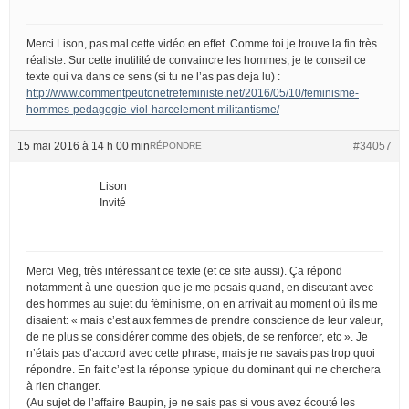
Merci Lison, pas mal cette vidéo en effet. Comme toi je trouve la fin très
réaliste. Sur cette inutilité de convaincre les hommes, je te conseil ce
texte qui va dans ce sens (si tu ne l’as pas deja lu) :
http://www.commentpeutonetrefeministe.net/2016/05/10/feminisme-
hommes-pedagogie-viol-harcelement-militantisme/
15 mai 2016 à 14 h 00 min
#34057
RÉPONDRE
Lison
Invité
Merci Meg, très intéressant ce texte (et ce site aussi). Ça répond
notamment à une question que je me posais quand, en discutant avec
des hommes au sujet du féminisme, on en arrivait au moment où ils me
disaient: « mais c’est aux femmes de prendre conscience de leur valeur,
de ne plus se considérer comme des objets, de se renforcer, etc ». Je
n’étais pas d’accord avec cette phrase, mais je ne savais pas trop quoi
répondre. En fait c’est la réponse typique du dominant qui ne cherchera
à rien changer.
(Au sujet de l’affaire Baupin, je ne sais pas si vous avez écouté les