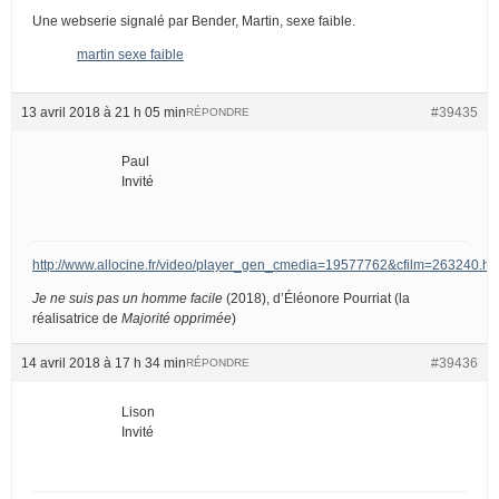
Une webserie signalé par Bender, Martin, sexe faible.
martin sexe faible
13 avril 2018 à 21 h 05 min
#39435
RÉPONDRE
Paul
Invité
http://www.allocine.fr/video/player_gen_cmedia=19577762&cfilm=263240.ht
Je ne suis pas un homme facile
(2018), d’Éléonore Pourriat (la
réalisatrice de
Majorité opprimée
)
14 avril 2018 à 17 h 34 min
#39436
RÉPONDRE
Lison
Invité