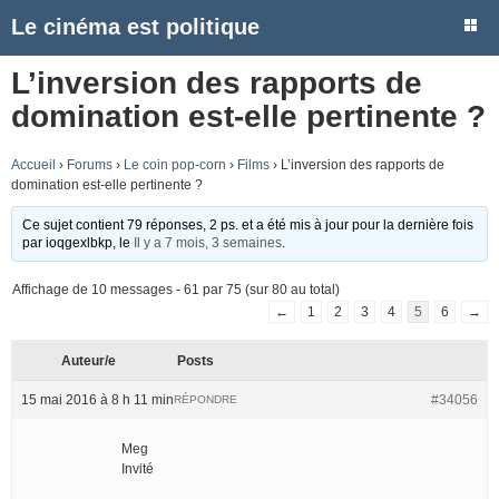
Le cinéma est politique
L’inversion des rapports de
domination est-elle pertinente ?
Accueil
›
Forums
›
Le coin pop-corn
›
Films
›
L’inversion des rapports de
domination est-elle pertinente ?
Ce sujet contient 79 réponses, 2 ps. et a été mis à jour pour la dernière fois
par
ioqgexlbkp
, le
Il y a 7 mois, 3 semaines
.
Affichage de 10 messages - 61 par 75 (sur 80 au total)
←
1
2
3
4
5
6
→
Auteur/e
Posts
15 mai 2016 à 8 h 11 min
#34056
RÉPONDRE
Meg
Invité