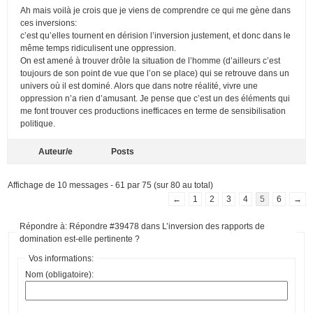
Ah mais voilà je crois que je viens de comprendre ce qui me gène dans
ces inversions:
c’est qu’elles tournent en dérision l’inversion justement, et donc dans le
même temps ridiculisent une oppression.
On est amené à trouver drôle la situation de l’homme (d’ailleurs c’est
toujours de son point de vue que l’on se place) qui se retrouve dans un
univers où il est dominé. Alors que dans notre réalité, vivre une
oppression n’a rien d’amusant. Je pense que c’est un des éléments qui
me font trouver ces productions inefficaces en terme de sensibilisation
politique.
Auteur/e
Posts
Affichage de 10 messages - 61 par 75 (sur 80 au total)
←
1
2
3
4
5
6
→
Répondre à: Répondre #39478 dans L’inversion des rapports de
domination est-elle pertinente ?
Vos informations:
Nom (obligatoire):