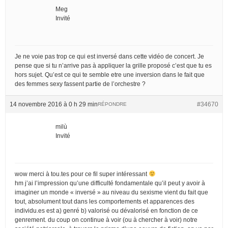
Meg
Invité
Je ne voie pas trop ce qui est inversé dans cette vidéo de concert. Je
pense que si tu n’arrive pas à appliquer la grille proposé c’est que tu es
hors sujet. Qu’est ce qui te semble etre une inversion dans le fait que
des femmes sexy fassent partie de l’orchestre ?
14 novembre 2016 à 0 h 29 min
#34670
RÉPONDRE
milù
Invité
wow merci à tou.tes pour ce fil super intéressant
hm j’ai l’impression qu’une difficulté fondamentale qu’il peut y avoir à
imaginer un monde « inversé » au niveau du sexisme vient du fait que
tout, absolument tout dans les comportements et apparences des
individu.es est a) genré b) valorisé ou dévalorisé en fonction de ce
genrement. du coup on continue à voir (ou à chercher à voir) notre