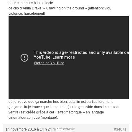
pour contribuer à la collecte:
ce clip d’Anita Drake, « Crawling on the ground » (attention: viol,
violence, harcèlement)
où je trouve que ça marche très bien, et la fin est particulièrement
glaçante. là je trouve que l’empathie (ou: le gros vide dans le creux du
ventre) est créée grâce à cet « effet rhétorique » en langage
cinématographique (montage).
14 novembre 2016 à 14 h 24 min
#34671
RÉPONDRE