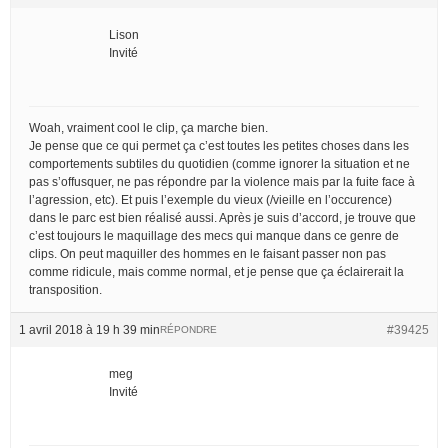
Lison
Invité
Woah, vraiment cool le clip, ça marche bien.
Je pense que ce qui permet ça c’est toutes les petites choses dans les
comportements subtiles du quotidien (comme ignorer la situation et ne
pas s’offusquer, ne pas répondre par la violence mais par la fuite face à
l’agression, etc). Et puis l’exemple du vieux (/vieille en l’occurence)
dans le parc est bien réalisé aussi. Après je suis d’accord, je trouve que
c’est toujours le maquillage des mecs qui manque dans ce genre de
clips. On peut maquiller des hommes en le faisant passer non pas
comme ridicule, mais comme normal, et je pense que ça éclairerait la
transposition.
1 avril 2018 à 19 h 39 min
#39425
RÉPONDRE
meg
Invité