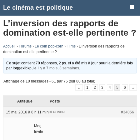
Le cinéma est politique
L’inversion des rapports de
domination est-elle pertinente ?
Accueil
›
Forums
›
Le coin pop-corn
›
Films
›
L’inversion des rapports de
domination est-elle pertinente ?
Ce sujet contient 79 réponses, 2 ps. et a été mis à jour pour la dernière fois
par
ioqgexlbkp
, le
Il y a 7 mois, 3 semaines
.
Affichage de 10 messages - 61 par 75 (sur 80 au total)
←
1
2
3
4
5
6
→
Auteur/e
Posts
15 mai 2016 à 8 h 11 min
#34056
RÉPONDRE
Meg
Invité