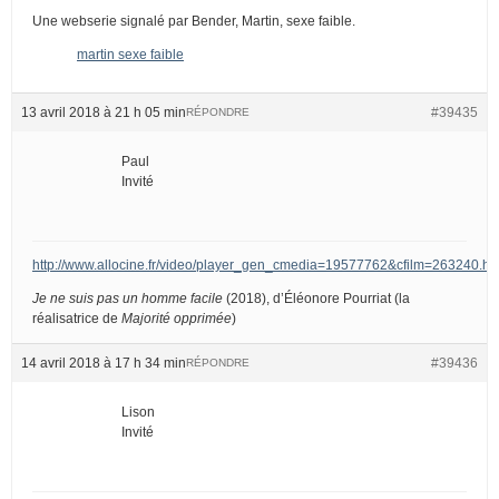
Une webserie signalé par Bender, Martin, sexe faible.
martin sexe faible
13 avril 2018 à 21 h 05 min
#39435
RÉPONDRE
Paul
Invité
http://www.allocine.fr/video/player_gen_cmedia=19577762&cfilm=263240.ht
Je ne suis pas un homme facile
(2018), d’Éléonore Pourriat (la
réalisatrice de
Majorité opprimée
)
14 avril 2018 à 17 h 34 min
#39436
RÉPONDRE
Lison
Invité