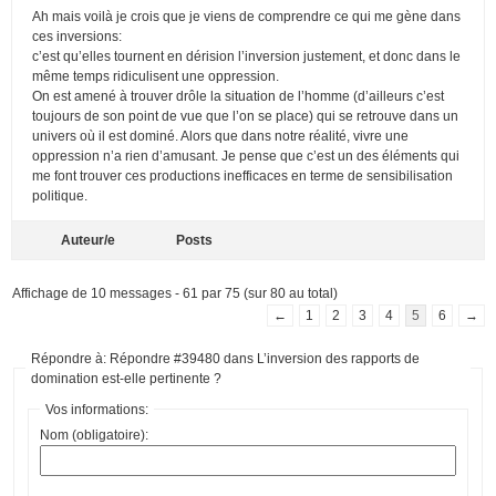
Ah mais voilà je crois que je viens de comprendre ce qui me gène dans
ces inversions:
c’est qu’elles tournent en dérision l’inversion justement, et donc dans le
même temps ridiculisent une oppression.
On est amené à trouver drôle la situation de l’homme (d’ailleurs c’est
toujours de son point de vue que l’on se place) qui se retrouve dans un
univers où il est dominé. Alors que dans notre réalité, vivre une
oppression n’a rien d’amusant. Je pense que c’est un des éléments qui
me font trouver ces productions inefficaces en terme de sensibilisation
politique.
Auteur/e
Posts
Affichage de 10 messages - 61 par 75 (sur 80 au total)
←
1
2
3
4
5
6
→
Répondre à: Répondre #39480 dans L’inversion des rapports de
domination est-elle pertinente ?
Vos informations:
Nom (obligatoire):