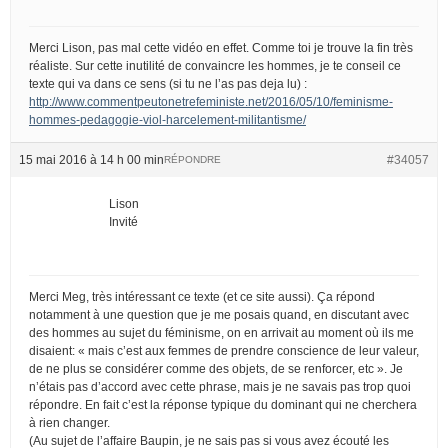
Merci Lison, pas mal cette vidéo en effet. Comme toi je trouve la fin très
réaliste. Sur cette inutilité de convaincre les hommes, je te conseil ce
texte qui va dans ce sens (si tu ne l’as pas deja lu) :
http://www.commentpeutonetrefeministe.net/2016/05/10/feminisme-
hommes-pedagogie-viol-harcelement-militantisme/
15 mai 2016 à 14 h 00 min
#34057
RÉPONDRE
Lison
Invité
Merci Meg, très intéressant ce texte (et ce site aussi). Ça répond
notamment à une question que je me posais quand, en discutant avec
des hommes au sujet du féminisme, on en arrivait au moment où ils me
disaient: « mais c’est aux femmes de prendre conscience de leur valeur,
de ne plus se considérer comme des objets, de se renforcer, etc ». Je
n’étais pas d’accord avec cette phrase, mais je ne savais pas trop quoi
répondre. En fait c’est la réponse typique du dominant qui ne cherchera
à rien changer.
(Au sujet de l’affaire Baupin, je ne sais pas si vous avez écouté les