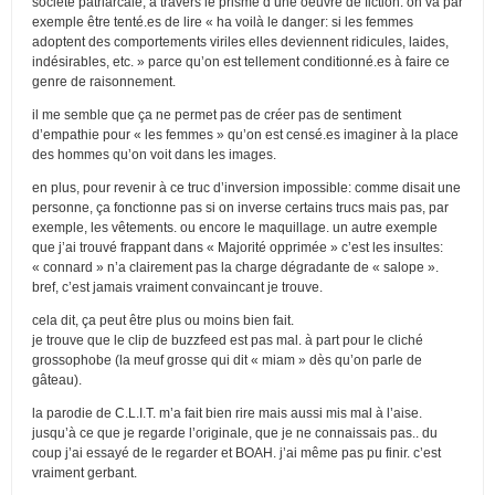
société patriarcale, à travers le prisme d’une oeuvre de fiction. on va par
exemple être tenté.es de lire « ha voilà le danger: si les femmes
adoptent des comportements viriles elles deviennent ridicules, laides,
indésirables, etc. » parce qu’on est tellement conditionné.es à faire ce
genre de raisonnement.
il me semble que ça ne permet pas de créer pas de sentiment
d’empathie pour « les femmes » qu’on est censé.es imaginer à la place
des hommes qu’on voit dans les images.
en plus, pour revenir à ce truc d’inversion impossible: comme disait une
personne, ça fonctionne pas si on inverse certains trucs mais pas, par
exemple, les vêtements. ou encore le maquillage. un autre exemple
que j’ai trouvé frappant dans « Majorité opprimée » c’est les insultes:
« connard » n’a clairement pas la charge dégradante de « salope ».
bref, c’est jamais vraiment convaincant je trouve.
cela dit, ça peut être plus ou moins bien fait.
je trouve que le clip de buzzfeed est pas mal. à part pour le cliché
grossophobe (la meuf grosse qui dit « miam » dès qu’on parle de
gâteau).
la parodie de C.L.I.T. m’a fait bien rire mais aussi mis mal à l’aise.
jusqu’à ce que je regarde l’originale, que je ne connaissais pas.. du
coup j’ai essayé de le regarder et BOAH. j’ai même pas pu finir. c’est
vraiment gerbant.