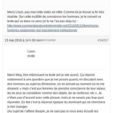
Merci Lison, pas mal cette vidéo en effet. Comme toi je trouve la fin très
réaliste. Sur cette inutilité de convaincre les hommes, je te conseil ce
texte qui va dans ce sens (si tu ne l’as pas deja lu) :
http://www.commentpeutonetrefeministe.net/2016/05/10/feminisme-
hommes-pedagogie-viol-harcelement-militantisme/
15 mai 2016 à 14 h 00 min
#34057
RÉPONDRE
Lison
Invité
Merci Meg, très intéressant ce texte (et ce site aussi). Ça répond
notamment à une question que je me posais quand, en discutant avec
des hommes au sujet du féminisme, on en arrivait au moment où ils me
disaient: « mais c’est aux femmes de prendre conscience de leur valeur,
de ne plus se considérer comme des objets, de se renforcer, etc ». Je
n’étais pas d’accord avec cette phrase, mais je ne savais pas trop quoi
répondre. En fait c’est la réponse typique du dominant qui ne cherchera
à rien changer.
(Au sujet de l’affaire Baupin, je ne sais pas si vous avez écouté les