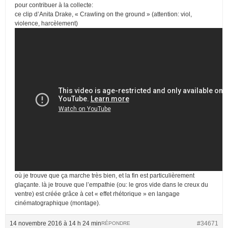
pour contribuer à la collecte:
ce clip d’Anita Drake, « Crawling on the ground » (attention: viol,
violence, harcèlement)
où je trouve que ça marche très bien, et la fin est particulièrement
glaçante. là je trouve que l’empathie (ou: le gros vide dans le creux du
ventre) est créée grâce à cet « effet rhétorique » en langage
cinématographique (montage).
14 novembre 2016 à 14 h 24 min
#34671
RÉPONDRE