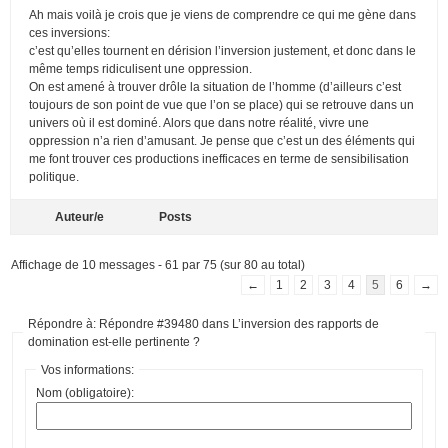
Ah mais voilà je crois que je viens de comprendre ce qui me gène dans
ces inversions:
c’est qu’elles tournent en dérision l’inversion justement, et donc dans le
même temps ridiculisent une oppression.
On est amené à trouver drôle la situation de l’homme (d’ailleurs c’est
toujours de son point de vue que l’on se place) qui se retrouve dans un
univers où il est dominé. Alors que dans notre réalité, vivre une
oppression n’a rien d’amusant. Je pense que c’est un des éléments qui
me font trouver ces productions inefficaces en terme de sensibilisation
politique.
Auteur/e
Posts
Affichage de 10 messages - 61 par 75 (sur 80 au total)
←
1
2
3
4
5
6
→
Répondre à: Répondre #39480 dans L’inversion des rapports de
domination est-elle pertinente ?
Vos informations:
Nom (obligatoire):