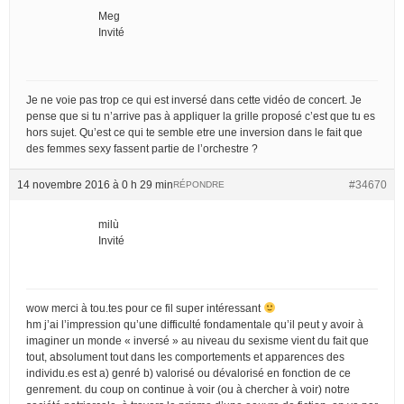
Meg
Invité
Je ne voie pas trop ce qui est inversé dans cette vidéo de concert. Je
pense que si tu n’arrive pas à appliquer la grille proposé c’est que tu es
hors sujet. Qu’est ce qui te semble etre une inversion dans le fait que
des femmes sexy fassent partie de l’orchestre ?
14 novembre 2016 à 0 h 29 min
#34670
RÉPONDRE
milù
Invité
wow merci à tou.tes pour ce fil super intéressant
hm j’ai l’impression qu’une difficulté fondamentale qu’il peut y avoir à
imaginer un monde « inversé » au niveau du sexisme vient du fait que
tout, absolument tout dans les comportements et apparences des
individu.es est a) genré b) valorisé ou dévalorisé en fonction de ce
genrement. du coup on continue à voir (ou à chercher à voir) notre