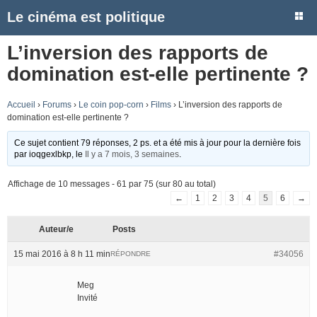
Le cinéma est politique
L’inversion des rapports de
domination est-elle pertinente ?
Accueil
›
Forums
›
Le coin pop-corn
›
Films
›
L’inversion des rapports de
domination est-elle pertinente ?
Ce sujet contient 79 réponses, 2 ps. et a été mis à jour pour la dernière fois
par
ioqgexlbkp
, le
Il y a 7 mois, 3 semaines
.
Affichage de 10 messages - 61 par 75 (sur 80 au total)
←
1
2
3
4
5
6
→
Auteur/e
Posts
15 mai 2016 à 8 h 11 min
#34056
RÉPONDRE
Meg
Invité