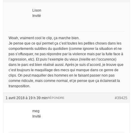
Lison
Invité
Woah, vraiment cool le clip, ça marche bien.
Je pense que ce qui permet ça c’est toutes les petites choses dans les
comportements subtiles du quotidien (comme ignorer la situation et ne
pas s’offusquer, ne pas répondre par la violence mais par la fuite face à
l’agression, etc). Et puis l’exemple du vieux (/vieille en l’occurence)
dans le parc est bien réalisé aussi. Après je suis d’accord, je trouve que
c’est toujours le maquillage des mecs qui manque dans ce genre de
clips. On peut maquiller des hommes en le faisant passer non pas
comme ridicule, mais comme normal, et je pense que ça éclairerait la
transposition.
1 avril 2018 à 19 h 39 min
#39425
RÉPONDRE
meg
Invité