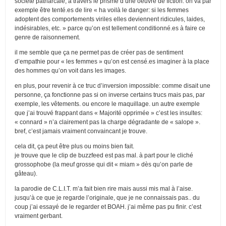
société patriarcale, à travers le prisme d’une oeuvre de fiction. on va par
exemple être tenté.es de lire « ha voilà le danger: si les femmes
adoptent des comportements viriles elles deviennent ridicules, laides,
indésirables, etc. » parce qu’on est tellement conditionné.es à faire ce
genre de raisonnement.
il me semble que ça ne permet pas de créer pas de sentiment
d’empathie pour « les femmes » qu’on est censé.es imaginer à la place
des hommes qu’on voit dans les images.
en plus, pour revenir à ce truc d’inversion impossible: comme disait une
personne, ça fonctionne pas si on inverse certains trucs mais pas, par
exemple, les vêtements. ou encore le maquillage. un autre exemple
que j’ai trouvé frappant dans « Majorité opprimée » c’est les insultes:
« connard » n’a clairement pas la charge dégradante de « salope ».
bref, c’est jamais vraiment convaincant je trouve.
cela dit, ça peut être plus ou moins bien fait.
je trouve que le clip de buzzfeed est pas mal. à part pour le cliché
grossophobe (la meuf grosse qui dit « miam » dès qu’on parle de
gâteau).
la parodie de C.L.I.T. m’a fait bien rire mais aussi mis mal à l’aise.
jusqu’à ce que je regarde l’originale, que je ne connaissais pas.. du
coup j’ai essayé de le regarder et BOAH. j’ai même pas pu finir. c’est
vraiment gerbant.