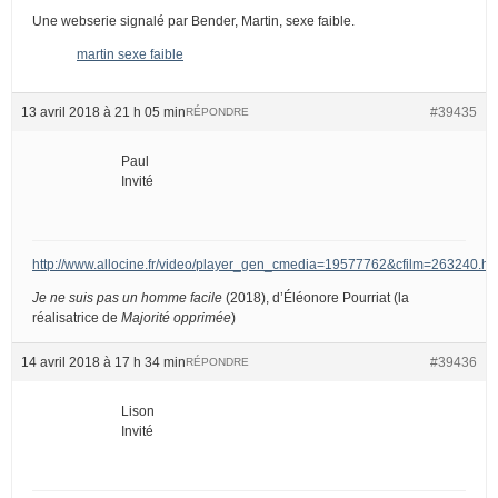
Une webserie signalé par Bender, Martin, sexe faible.
martin sexe faible
13 avril 2018 à 21 h 05 min
#39435
RÉPONDRE
Paul
Invité
http://www.allocine.fr/video/player_gen_cmedia=19577762&cfilm=263240.ht
Je ne suis pas un homme facile
(2018), d’Éléonore Pourriat (la
réalisatrice de
Majorité opprimée
)
14 avril 2018 à 17 h 34 min
#39436
RÉPONDRE
Lison
Invité