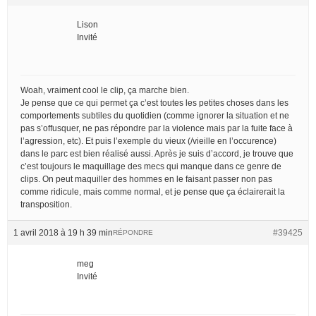
Lison
Invité
Woah, vraiment cool le clip, ça marche bien.
Je pense que ce qui permet ça c’est toutes les petites choses dans les
comportements subtiles du quotidien (comme ignorer la situation et ne
pas s’offusquer, ne pas répondre par la violence mais par la fuite face à
l’agression, etc). Et puis l’exemple du vieux (/vieille en l’occurence)
dans le parc est bien réalisé aussi. Après je suis d’accord, je trouve que
c’est toujours le maquillage des mecs qui manque dans ce genre de
clips. On peut maquiller des hommes en le faisant passer non pas
comme ridicule, mais comme normal, et je pense que ça éclairerait la
transposition.
1 avril 2018 à 19 h 39 min
#39425
RÉPONDRE
meg
Invité