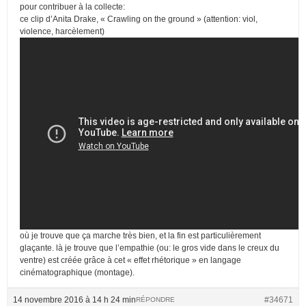
pour contribuer à la collecte:
ce clip d’Anita Drake, « Crawling on the ground » (attention: viol,
violence, harcèlement)
où je trouve que ça marche très bien, et la fin est particulièrement
glaçante. là je trouve que l’empathie (ou: le gros vide dans le creux du
ventre) est créée grâce à cet « effet rhétorique » en langage
cinématographique (montage).
14 novembre 2016 à 14 h 24 min
#34671
RÉPONDRE