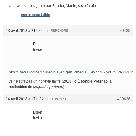
Une webserie signalé par Bender, Martin, sexe faible.
martin sexe faible
13 avril 2018 à 21 h 05 min
#39435
RÉPONDRE
Paul
Invité
http://www.allocine.fr/video/player_gen_cmedia=19577762&cfilm=263240.ht
Je ne suis pas un homme facile
(2018), d’Éléonore Pourriat (la
réalisatrice de
Majorité opprimée
)
14 avril 2018 à 17 h 34 min
#39436
RÉPONDRE
Lison
Invité