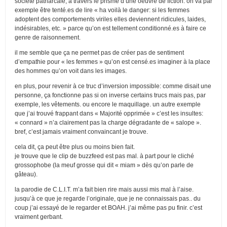
société patriarcale, à travers le prisme d’une oeuvre de fiction. on va par
exemple être tenté.es de lire « ha voilà le danger: si les femmes
adoptent des comportements viriles elles deviennent ridicules, laides,
indésirables, etc. » parce qu’on est tellement conditionné.es à faire ce
genre de raisonnement.
il me semble que ça ne permet pas de créer pas de sentiment
d’empathie pour « les femmes » qu’on est censé.es imaginer à la place
des hommes qu’on voit dans les images.
en plus, pour revenir à ce truc d’inversion impossible: comme disait une
personne, ça fonctionne pas si on inverse certains trucs mais pas, par
exemple, les vêtements. ou encore le maquillage. un autre exemple
que j’ai trouvé frappant dans « Majorité opprimée » c’est les insultes:
« connard » n’a clairement pas la charge dégradante de « salope ».
bref, c’est jamais vraiment convaincant je trouve.
cela dit, ça peut être plus ou moins bien fait.
je trouve que le clip de buzzfeed est pas mal. à part pour le cliché
grossophobe (la meuf grosse qui dit « miam » dès qu’on parle de
gâteau).
la parodie de C.L.I.T. m’a fait bien rire mais aussi mis mal à l’aise.
jusqu’à ce que je regarde l’originale, que je ne connaissais pas.. du
coup j’ai essayé de le regarder et BOAH. j’ai même pas pu finir. c’est
vraiment gerbant.