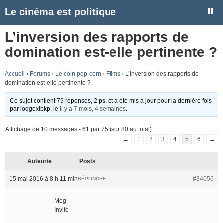
Le cinéma est politique
L’inversion des rapports de
domination est-elle pertinente ?
Accueil
›
Forums
›
Le coin pop-corn
›
Films
›
L’inversion des rapports de
domination est-elle pertinente ?
Ce sujet contient 79 réponses, 2 ps. et a été mis à jour pour la dernière fois
par
ioqgexlbkp
, le
Il y a 7 mois, 4 semaines
.
Affichage de 10 messages - 61 par 75 (sur 80 au total)
←
1
2
3
4
5
6
→
Auteur/e
Posts
15 mai 2016 à 8 h 11 min
#34056
RÉPONDRE
Meg
Invité