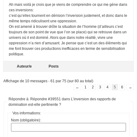
Ah mais voilà je crois que je viens de comprendre ce qui me gène dans
ces inversions:
c’est qu’elles tournent en dérision l’inversion justement, et donc dans le
même temps ridiculisent une oppression.
On est amené à trouver drôle la situation de l’homme (d’ailleurs c’est
toujours de son point de vue que l’on se place) qui se retrouve dans un
univers où il est dominé. Alors que dans notre réalité, vivre une
oppression n’a rien d’amusant. Je pense que c’est un des éléments qui
me font trouver ces productions inefficaces en terme de sensibilisation
politique.
Auteur/e
Posts
Affichage de 10 messages - 61 par 75 (sur 80 au total)
←
1
2
3
4
5
6
→
Répondre à: Répondre #39551 dans L’inversion des rapports de
domination est-elle pertinente ?
Vos informations:
Nom (obligatoire):