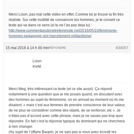
Merci Lison, pas mal cette vidéo en effet. Comme toi je trouve la fin très
réaliste. Sur cette inutilité de convaincre les hommes, je te conseil ce
texte qui va dans ce sens (si tu ne l’as pas deja lu) :
http://www.commentpeutonetrefeministe.net/2016/05/10/feminisme-
hommes-pedagogie-viol-harcelement-militantisme/
15 mai 2016 à 14 h 00 min
#34057
RÉPONDRE
Lison
Invité
Merci Meg, très intéressant ce texte (et ce site aussi). Ça répond
notamment à une question que je me posais quand, en discutant avec
des hommes au sujet du féminisme, on en arrivait au moment où ils me
disaient: « mais c’est aux femmes de prendre conscience de leur valeur,
de ne plus se considérer comme des objets, de se renforcer, etc ». Je
n’étais pas d’accord avec cette phrase, mais je ne savais pas trop quoi
répondre. En fait c’est la réponse typique du dominant qui ne cherchera
à rien changer.
(Au sujet de l’affaire Baupin, je ne sais pas si vous avez écouté les