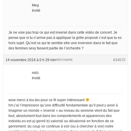
Meg
Invité
Je ne voie pas trop ce qui est inversé dans cette vidéo de concert. Je
pense que si tu n’arrive pas à appliquer la grille proposé c’est que tu es
hors sujet. Qu’est ce qui te semble etre une inversion dans le fait que
des femmes sexy fassent partie de l’orchestre ?
14 novembre 2016 à 0 h 29 min
#34670
RÉPONDRE
milù
Invité
wow merci à tou.tes pour ce fil super intéressant
hm j’ai l’impression qu’une difficulté fondamentale qu’il peut y avoir à
imaginer un monde « inversé » au niveau du sexisme vient du fait que
tout, absolument tout dans les comportements et apparences des
individu.es est a) genré b) valorisé ou dévalorisé en fonction de ce
genrement. du coup on continue à voir (ou à chercher à voir) notre