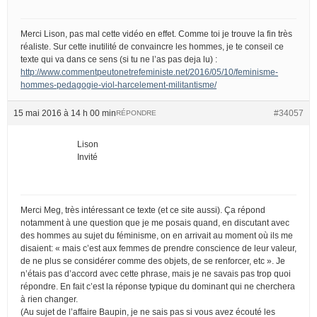
Merci Lison, pas mal cette vidéo en effet. Comme toi je trouve la fin très
réaliste. Sur cette inutilité de convaincre les hommes, je te conseil ce
texte qui va dans ce sens (si tu ne l’as pas deja lu) :
http://www.commentpeutonetrefeministe.net/2016/05/10/feminisme-
hommes-pedagogie-viol-harcelement-militantisme/
15 mai 2016 à 14 h 00 min
#34057
RÉPONDRE
Lison
Invité
Merci Meg, très intéressant ce texte (et ce site aussi). Ça répond
notamment à une question que je me posais quand, en discutant avec
des hommes au sujet du féminisme, on en arrivait au moment où ils me
disaient: « mais c’est aux femmes de prendre conscience de leur valeur,
de ne plus se considérer comme des objets, de se renforcer, etc ». Je
n’étais pas d’accord avec cette phrase, mais je ne savais pas trop quoi
répondre. En fait c’est la réponse typique du dominant qui ne cherchera
à rien changer.
(Au sujet de l’affaire Baupin, je ne sais pas si vous avez écouté les