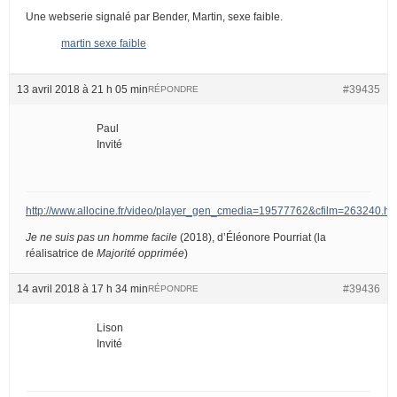
Une webserie signalé par Bender, Martin, sexe faible.
martin sexe faible
13 avril 2018 à 21 h 05 min
#39435
RÉPONDRE
Paul
Invité
http://www.allocine.fr/video/player_gen_cmedia=19577762&cfilm=263240.ht
Je ne suis pas un homme facile
(2018), d’Éléonore Pourriat (la
réalisatrice de
Majorité opprimée
)
14 avril 2018 à 17 h 34 min
#39436
RÉPONDRE
Lison
Invité