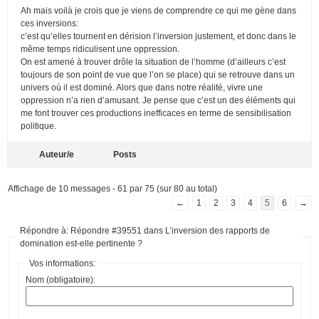
Ah mais voilà je crois que je viens de comprendre ce qui me gène dans
ces inversions:
c’est qu’elles tournent en dérision l’inversion justement, et donc dans le
même temps ridiculisent une oppression.
On est amené à trouver drôle la situation de l’homme (d’ailleurs c’est
toujours de son point de vue que l’on se place) qui se retrouve dans un
univers où il est dominé. Alors que dans notre réalité, vivre une
oppression n’a rien d’amusant. Je pense que c’est un des éléments qui
me font trouver ces productions inefficaces en terme de sensibilisation
politique.
Auteur/e
Posts
Affichage de 10 messages - 61 par 75 (sur 80 au total)
←
1
2
3
4
5
6
→
Répondre à: Répondre #39551 dans L’inversion des rapports de
domination est-elle pertinente ?
Vos informations:
Nom (obligatoire):