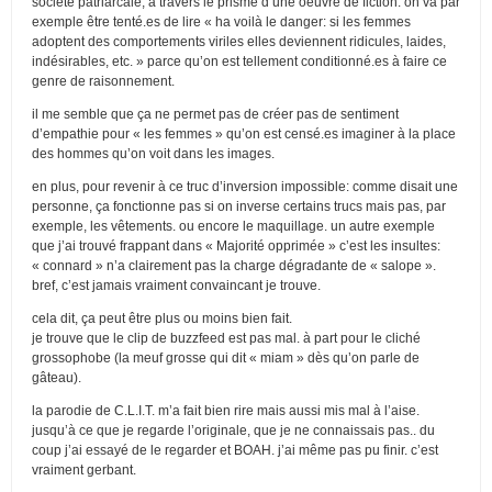
société patriarcale, à travers le prisme d’une oeuvre de fiction. on va par
exemple être tenté.es de lire « ha voilà le danger: si les femmes
adoptent des comportements viriles elles deviennent ridicules, laides,
indésirables, etc. » parce qu’on est tellement conditionné.es à faire ce
genre de raisonnement.
il me semble que ça ne permet pas de créer pas de sentiment
d’empathie pour « les femmes » qu’on est censé.es imaginer à la place
des hommes qu’on voit dans les images.
en plus, pour revenir à ce truc d’inversion impossible: comme disait une
personne, ça fonctionne pas si on inverse certains trucs mais pas, par
exemple, les vêtements. ou encore le maquillage. un autre exemple
que j’ai trouvé frappant dans « Majorité opprimée » c’est les insultes:
« connard » n’a clairement pas la charge dégradante de « salope ».
bref, c’est jamais vraiment convaincant je trouve.
cela dit, ça peut être plus ou moins bien fait.
je trouve que le clip de buzzfeed est pas mal. à part pour le cliché
grossophobe (la meuf grosse qui dit « miam » dès qu’on parle de
gâteau).
la parodie de C.L.I.T. m’a fait bien rire mais aussi mis mal à l’aise.
jusqu’à ce que je regarde l’originale, que je ne connaissais pas.. du
coup j’ai essayé de le regarder et BOAH. j’ai même pas pu finir. c’est
vraiment gerbant.