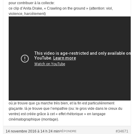
pour contribuer à la collecte:
ce clip d’Anita Drake, « Crawling on the ground » (attention: viol,
violence, harcèlement)
où je trouve que ça marche très bien, et la fin est particulièrement
glaçante. là je trouve que l’empathie (ou: le gros vide dans le creux du
ventre) est créée grâce à cet « effet rhétorique » en langage
cinématographique (montage).
14 novembre 2016 à 14 h 24 min
#34671
RÉPONDRE