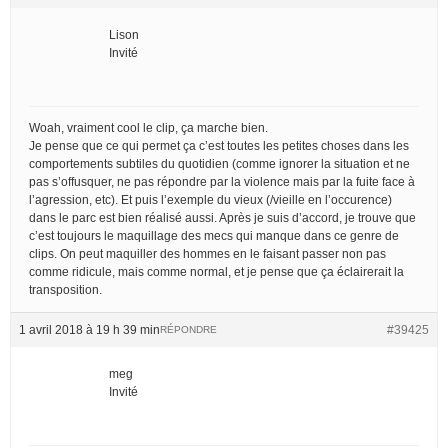
Lison
Invité
Woah, vraiment cool le clip, ça marche bien.
Je pense que ce qui permet ça c’est toutes les petites choses dans les
comportements subtiles du quotidien (comme ignorer la situation et ne
pas s’offusquer, ne pas répondre par la violence mais par la fuite face à
l’agression, etc). Et puis l’exemple du vieux (/vieille en l’occurence)
dans le parc est bien réalisé aussi. Après je suis d’accord, je trouve que
c’est toujours le maquillage des mecs qui manque dans ce genre de
clips. On peut maquiller des hommes en le faisant passer non pas
comme ridicule, mais comme normal, et je pense que ça éclairerait la
transposition.
1 avril 2018 à 19 h 39 min
#39425
RÉPONDRE
meg
Invité