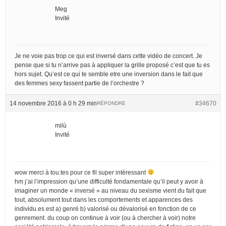
Meg
Invité
Je ne voie pas trop ce qui est inversé dans cette vidéo de concert. Je
pense que si tu n’arrive pas à appliquer la grille proposé c’est que tu es
hors sujet. Qu’est ce qui te semble etre une inversion dans le fait que
des femmes sexy fassent partie de l’orchestre ?
14 novembre 2016 à 0 h 29 min
#34670
RÉPONDRE
milù
Invité
wow merci à tou.tes pour ce fil super intéressant
hm j’ai l’impression qu’une difficulté fondamentale qu’il peut y avoir à
imaginer un monde « inversé » au niveau du sexisme vient du fait que
tout, absolument tout dans les comportements et apparences des
individu.es est a) genré b) valorisé ou dévalorisé en fonction de ce
genrement. du coup on continue à voir (ou à chercher à voir) notre