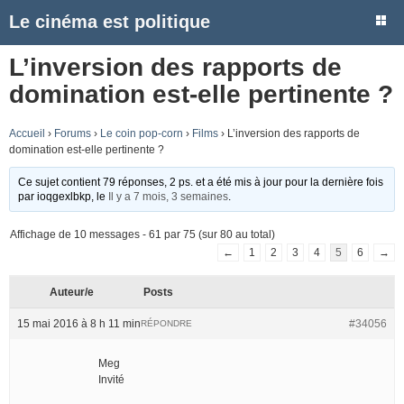
Le cinéma est politique
L’inversion des rapports de
domination est-elle pertinente ?
Accueil
›
Forums
›
Le coin pop-corn
›
Films
›
L’inversion des rapports de
domination est-elle pertinente ?
Ce sujet contient 79 réponses, 2 ps. et a été mis à jour pour la dernière fois
par
ioqgexlbkp
, le
Il y a 7 mois, 3 semaines
.
Affichage de 10 messages - 61 par 75 (sur 80 au total)
←
1
2
3
4
5
6
→
Auteur/e
Posts
15 mai 2016 à 8 h 11 min
#34056
RÉPONDRE
Meg
Invité