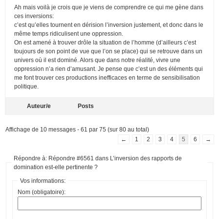
Ah mais voilà je crois que je viens de comprendre ce qui me gène dans
ces inversions:
c’est qu’elles tournent en dérision l’inversion justement, et donc dans le
même temps ridiculisent une oppression.
On est amené à trouver drôle la situation de l’homme (d’ailleurs c’est
toujours de son point de vue que l’on se place) qui se retrouve dans un
univers où il est dominé. Alors que dans notre réalité, vivre une
oppression n’a rien d’amusant. Je pense que c’est un des éléments qui
me font trouver ces productions inefficaces en terme de sensibilisation
politique.
Auteur/e
Posts
Affichage de 10 messages - 61 par 75 (sur 80 au total)
←
1
2
3
4
5
6
→
Répondre à: Répondre #6561 dans L’inversion des rapports de
domination est-elle pertinente ?
Vos informations:
Nom (obligatoire):