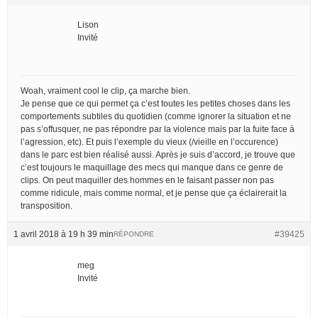
Lison
Invité
Woah, vraiment cool le clip, ça marche bien.
Je pense que ce qui permet ça c’est toutes les petites choses dans les
comportements subtiles du quotidien (comme ignorer la situation et ne
pas s’offusquer, ne pas répondre par la violence mais par la fuite face à
l’agression, etc). Et puis l’exemple du vieux (/vieille en l’occurence)
dans le parc est bien réalisé aussi. Après je suis d’accord, je trouve que
c’est toujours le maquillage des mecs qui manque dans ce genre de
clips. On peut maquiller des hommes en le faisant passer non pas
comme ridicule, mais comme normal, et je pense que ça éclairerait la
transposition.
1 avril 2018 à 19 h 39 min
#39425
RÉPONDRE
meg
Invité