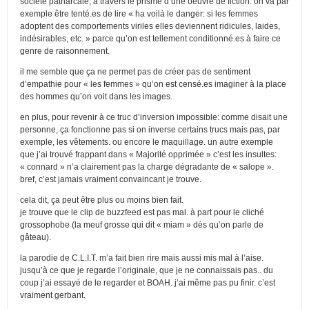
société patriarcale, à travers le prisme d’une oeuvre de fiction. on va par
exemple être tenté.es de lire « ha voilà le danger: si les femmes
adoptent des comportements viriles elles deviennent ridicules, laides,
indésirables, etc. » parce qu’on est tellement conditionné.es à faire ce
genre de raisonnement.
il me semble que ça ne permet pas de créer pas de sentiment
d’empathie pour « les femmes » qu’on est censé.es imaginer à la place
des hommes qu’on voit dans les images.
en plus, pour revenir à ce truc d’inversion impossible: comme disait une
personne, ça fonctionne pas si on inverse certains trucs mais pas, par
exemple, les vêtements. ou encore le maquillage. un autre exemple
que j’ai trouvé frappant dans « Majorité opprimée » c’est les insultes:
« connard » n’a clairement pas la charge dégradante de « salope ».
bref, c’est jamais vraiment convaincant je trouve.
cela dit, ça peut être plus ou moins bien fait.
je trouve que le clip de buzzfeed est pas mal. à part pour le cliché
grossophobe (la meuf grosse qui dit « miam » dès qu’on parle de
gâteau).
la parodie de C.L.I.T. m’a fait bien rire mais aussi mis mal à l’aise.
jusqu’à ce que je regarde l’originale, que je ne connaissais pas.. du
coup j’ai essayé de le regarder et BOAH. j’ai même pas pu finir. c’est
vraiment gerbant.