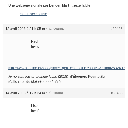
Une webserie signalé par Bender, Martin, sexe faible.
martin sexe faible
13 avril 2018 à 21 h 05 min
#39435
RÉPONDRE
Paul
Invité
http://www.allocine.fr/video/player_gen_cmedia=19577762&cfilm=263240.ht
Je ne suis pas un homme facile
(2018), d’Éléonore Pourriat (la
réalisatrice de
Majorité opprimée
)
14 avril 2018 à 17 h 34 min
#39436
RÉPONDRE
Lison
Invité