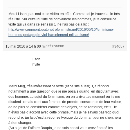
Merci Lison, pas mal cette vidéo en effet. Comme toi je trouve la fin très
réaliste. Sur cette inutilité de convaincre les hommes, je te conseil ce
texte qui va dans ce sens (si tu ne l’as pas deja lu) :
http://www.commentpeutonetrefeministe.net/2016/05/10/feminisme-
hommes-pedagogie-viol-harcelement-militantisme/
15 mai 2016 à 14 h 00 min
#34057
RÉPONDRE
Lison
Invité
Merci Meg, très intéressant ce texte (et ce site aussi). Ça répond
notamment à une question que je me posais quand, en discutant avec
des hommes au sujet du féminisme, on en arrivait au moment où ils me
disaient: « mais c’est aux femmes de prendre conscience de leur valeur,
de ne plus se considérer comme des objets, de se renforcer, etc ». Je
n’étais pas d’accord avec cette phrase, mais je ne savais pas trop quoi
répondre. En fait c’est la réponse typique du dominant qui ne cherchera
à rien changer.
(Au sujet de l’affaire Baupin, je ne sais pas si vous avez écouté les