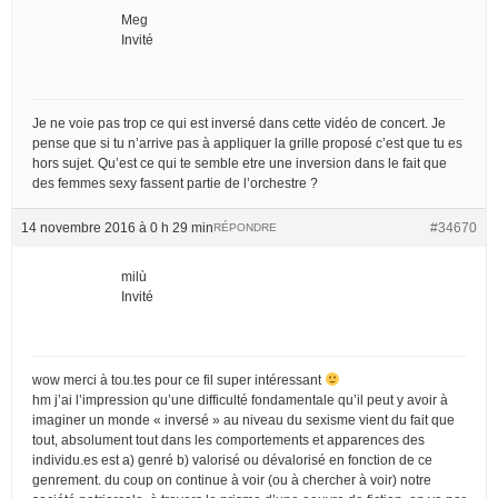
Meg
Invité
Je ne voie pas trop ce qui est inversé dans cette vidéo de concert. Je
pense que si tu n’arrive pas à appliquer la grille proposé c’est que tu es
hors sujet. Qu’est ce qui te semble etre une inversion dans le fait que
des femmes sexy fassent partie de l’orchestre ?
14 novembre 2016 à 0 h 29 min
#34670
RÉPONDRE
milù
Invité
wow merci à tou.tes pour ce fil super intéressant
hm j’ai l’impression qu’une difficulté fondamentale qu’il peut y avoir à
imaginer un monde « inversé » au niveau du sexisme vient du fait que
tout, absolument tout dans les comportements et apparences des
individu.es est a) genré b) valorisé ou dévalorisé en fonction de ce
genrement. du coup on continue à voir (ou à chercher à voir) notre