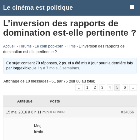
Le cinéma est politique
L’inversion des rapports de
domination est-elle pertinente ?
Accueil
›
Forums
›
Le coin pop-corn
›
Films
›
L’inversion des rapports de
domination est-elle pertinente ?
Ce sujet contient 79 réponses, 2 ps. et a été mis à jour pour la dernière fois
par
ioqgexlbkp
, le
Il y a 7 mois, 3 semaines
.
Affichage de 10 messages - 61 par 75 (sur 80 au total)
←
1
2
3
4
5
6
→
Auteur/e
Posts
15 mai 2016 à 8 h 11 min
#34056
RÉPONDRE
Meg
Invité