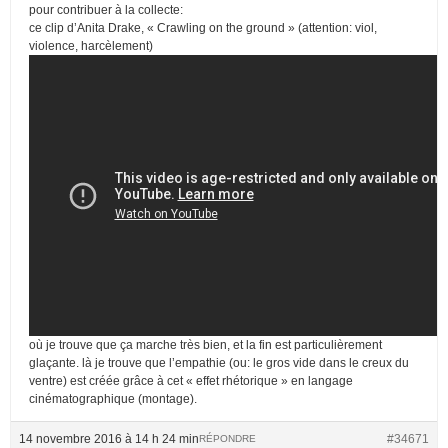
pour contribuer à la collecte:
ce clip d’Anita Drake, « Crawling on the ground » (attention: viol,
violence, harcèlement)
où je trouve que ça marche très bien, et la fin est particulièrement
glaçante. là je trouve que l’empathie (ou: le gros vide dans le creux du
ventre) est créée grâce à cet « effet rhétorique » en langage
cinématographique (montage).
14 novembre 2016 à 14 h 24 min
#34671
RÉPONDRE