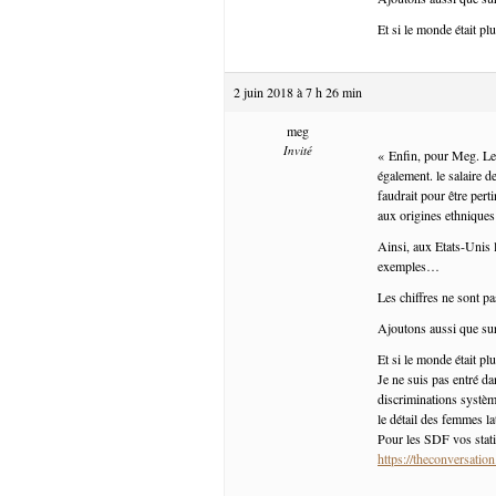
Et si le monde était p
2 juin 2018 à 7 h 26 min
meg
Invité
« Enfin, pour Meg. Les
également. le salaire
faudrait pour être pert
aux origines ethniqu
Ainsi, aux Etats-Unis 
exemples…
Les chiffres ne sont pa
Ajoutons aussi que su
Et si le monde était p
Je ne suis pas entré da
discriminations systèmi
le détail des femmes l
Pour les SDF vos stat
https://theconversati