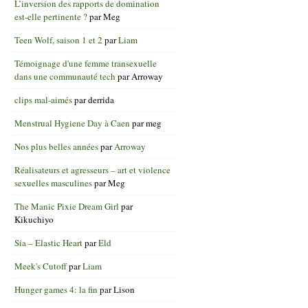
L’inversion des rapports de domination
est-elle pertinente ?
par
Meg
Teen Wolf, saison 1 et 2
par
Liam
Témoignage d'une femme transexuelle
dans une communauté tech
par
Arroway
clips mal-aimés
par
derrida
Menstrual Hygiene Day à Caen
par
meg
Nos plus belles années
par
Arroway
Réalisateurs et agresseurs – art et violence
sexuelles masculines
par
Meg
The Manic Pixie Dream Girl
par
Kikuchiyo
Sia – Elastic Heart
par
Eld
Meek's Cutoff
par
Liam
Hunger games 4: la fin
par
Lison