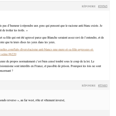
#39565
RÉPONDRE
uis pas d’humeur à répondre aux gens qui pensent que le racisme anti-blanc existe. Je
 de troller les trolls. »
t sa fille qui ont été agressé parce que Blanche seraient assez ravi de l’entendre, et de
toire que tu leurs dises les yeux dans les yeux.
uelles.com/faits-divers/racisme-anti-blancs-une-mere-et-sa-fille-agressees-et-
ur-seine-96220
nre de propos normalement c’est bien censé tombé sous le coup de la loi. Le
isionnisme sont interdits en France, et passible de prison. Pourquoi les lois ne sont
oncernant ?
#55483
RÉPONDRE
mondo reverso », au far west, rôle et vêtement inversé,