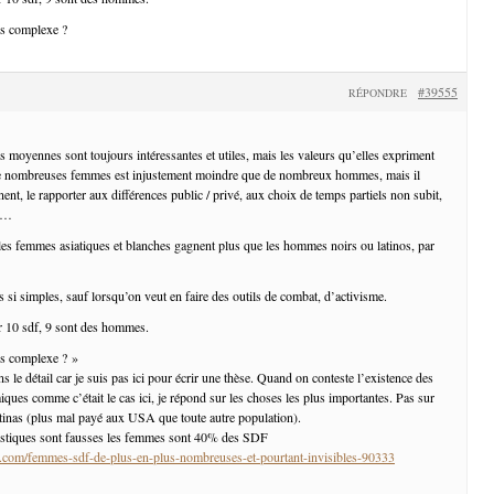
lus complexe ?
#39555
RÉPONDRE
 moyennes sont toujours intéressantes et utiles, mais les valeurs qu’elles expriment
 de nombreuses femmes est injustement moindre que de nombreux hommes, mais il
inent, le rapporter aux différences public / privé, aux choix de temps partiels non subit,
es…
les femmes asiatiques et blanches gagnent plus que les hommes noirs ou latinos, par
s si simples, sauf lorsqu’on veut en faire des outils de combat, d’activisme.
r 10 sdf, 9 sont des hommes.
lus complexe ? »
ns le détail car je suis pas ici pour écrir une thèse. Quand on conteste l’existence des
ques comme c’était le cas ici, je répond sur les choses les plus importantes. Pas sur
atinas (plus mal payé aux USA que toute autre population).
istiques sont fausses les femmes sont 40% des SDF
on.com/femmes-sdf-de-plus-en-plus-nombreuses-et-pourtant-invisibles-90333