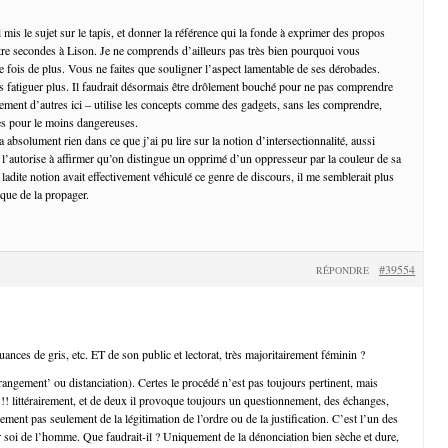
 mis le sujet sur le tapis, et donner la référence qui la fonde à exprimer des propos
uatre secondes à Lison. Je ne comprends d’ailleurs pas très bien pourquoi vous
e fois de plus. Vous ne faites que souligner l’aspect lamentable de ses dérobades.
ous fatiguer plus. Il faudrait désormais être drôlement bouché pour ne pas comprendre
ement d’autres ici – utilise les concepts comme des gadgets, sans les comprendre,
es pour le moins dangereuses.
y a absolument rien dans ce que j’ai pu lire sur la notion d’intersectionnalité, aussi
i l’autorise à affirmer qu’on distingue un opprimé d’un oppresseur par la couleur de sa
si ladite notion avait effectivement véhiculé ce genre de discours, il me semblerait plus
 que de la propager.
#39554
RÉPONDRE
nces de gris, etc. ET de son public et lectorat, très majoritairement féminin ?
rangement’ ou distanciation). Certes le procédé n’est pas toujours pertinent, mais
 !!! littérairement, et de deux il provoque toujours un questionnement, des échanges,
nement pas seulement de la légitimation de l’ordre ou de la justification. C’est l’un des
 soi de l’homme. Que faudrait-il ? Uniquement de la dénonciation bien sèche et dure,