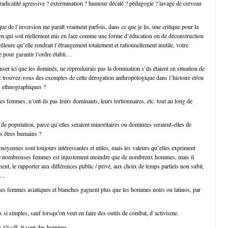
 radicalité agressive ? extermination ? humour décalé ? pédagogie ? lavage de cerveau
ique de l’inversion me paraît vraiment parfois, dans ce que je lis, une critique pour la
 rien qui soit réellement mis en face comme une forme d’éducation ou de déconstruction
illeure qu’elle rendrait l’étrangement totalement et rationnellement inutile, voire
 pour garantir l’ordre établi…
er ici que les dominés, ne reproduirais pas la domination s’ils étaient en situation de
trouvez-vous des exemples de cette dérogation anthropologique dans l’histoire et/ou
s ethnographiques ?
es femmes, n’ont-ils pas leurs dominants, leurs tortionnaires, etc. tout au long de
de population, parce qu’elles seraient minoritaires ou dominées seraient-elles de
s êtres humains ?
oyennes sont toujours intéressantes et utiles, mais les valeurs qu’elles expriment
 de nombreuses femmes est injustement moindre que de nombreux hommes, mais il
inent, le rapporter aux différences public / privé, aux choix de temps partiels non subit,
es…
les femmes asiatiques et blanches gagnent plus que les hommes noirs ou latinos, par
s si simples, sauf lorsqu’on veut en faire des outils de combat, d’activisme.
r 10 sdf, 9 sont des hommes.