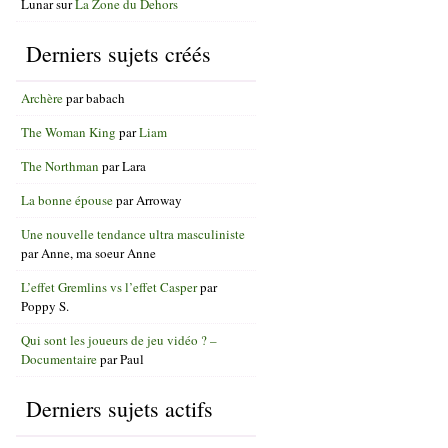
Lunar
sur
La Zone du Dehors
Derniers sujets créés
Archère
par
babach
The Woman King
par
Liam
The Northman
par
Lara
La bonne épouse
par
Arroway
Une nouvelle tendance ultra masculiniste
par
Anne, ma soeur Anne
L’effet Gremlins vs l’effet Casper
par
Poppy S.
Qui sont les joueurs de jeu vidéo ? –
Documentaire
par
Paul
Derniers sujets actifs