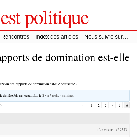
est politique
Rencontres
Index des articles
Nous suivre sur…
apports de domination est-elle
ersion des rapports de domination est-elle pertinente ?
la dernière fois par
ioqgexlbkp
, le
Il y a 7 mois, 4 semaines
.
l)
←
1
2
3
4
5
6
#39553
RÉPONDRE