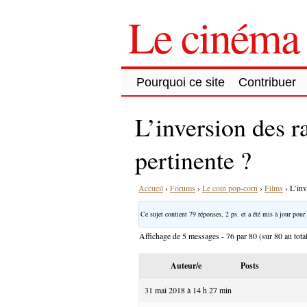
Le cinéma 
Pourquoi ce site
Contribuer
L’inversion des r
pertinente ?
Accueil
›
Forums
›
Le coin pop-corn
›
Films
›
L’inv
Ce sujet contient 79 réponses, 2 ps. et a été mis à jour pour 
Affichage de 5 messages - 76 par 80 (sur 80 au tota
Auteur/e
Posts
31 mai 2018 à 14 h 27 min