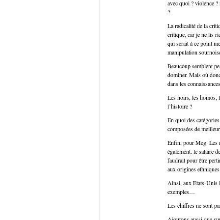
avec quoi ? violence ?
?
La radicalité de la crit
critique, car je ne lis
qui serait à ce point me
manipulation sournoise
Beaucoup semblent pens
dominer. Mais où donc 
dans les connaissance
Les noirs, les homos, l
l’histoire ?
En quoi des catégories 
composées de meilleur
Enfin, pour Meg. Les m
également. le salaire
faudrait pour être pert
aux origines ethniqu
Ainsi, aux Etats-Unis 
exemples…
Les chiffres ne sont pa
Ajoutons aussi que su