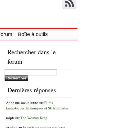
Forum
Boîte à outils
Rechercher dans le
forum
Dernières réponses
Anne ma soeur Anne
sur
Films
fantastiques, historiques et SF féministes
ralph
sur
The Woman King
exodus
sur
le sexisme comme strategie