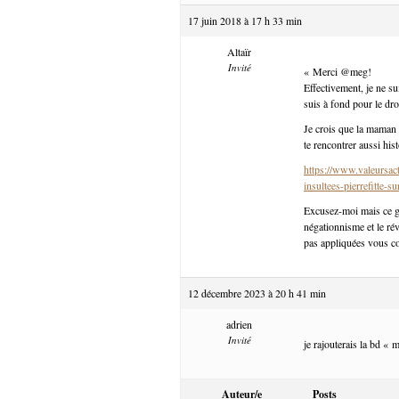
17 juin 2018 à 17 h 33 min
Altaïr
Invité
« Merci @meg!
Effectivement, je ne s
suis à fond pour le droit
Je crois que la maman e
te rencontrer aussi his
https://www.valeursact
insultees-pierrefitte-s
Excusez-moi mais ce ge
négationnisme et le rév
pas appliquées vous c
12 décembre 2023 à 20 h 41 min
adrien
Invité
je rajouterais la bd « 
Auteur/e
Posts