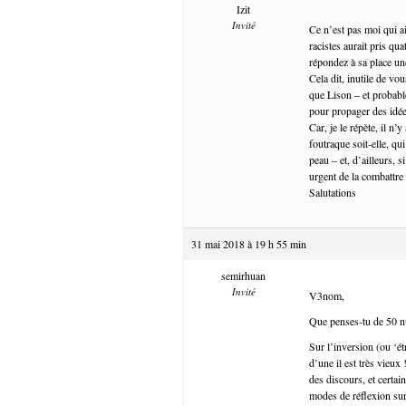
Izit
Invité
Ce n’est pas moi qui ai
racistes aurait pris q
répondez à sa place un
Cela dit, inutile de v
que Lison – et probabl
pour propager des idé
Car, je le répète, il n’
foutraque soit-elle, qu
peau – et, d’ailleurs, 
urgent de la combattre
Salutations
31 mai 2018 à 19 h 55 min
semirhuan
Invité
V3nom,
Que penses-tu de 50 nua
Sur l’inversion (ou ‘ét
d’une il est très vieux
des discours, et certai
modes de réflexion sur