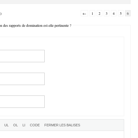
l)
←
1
2
3
4
5
6
des rapports de domination est-elle pertinente ?