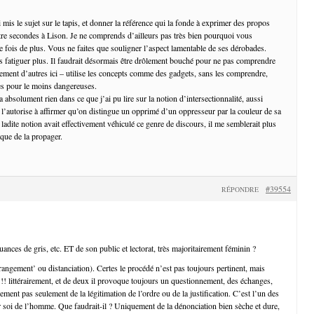
 mis le sujet sur le tapis, et donner la référence qui la fonde à exprimer des propos
uatre secondes à Lison. Je ne comprends d’ailleurs pas très bien pourquoi vous
e fois de plus. Vous ne faites que souligner l’aspect lamentable de ses dérobades.
ous fatiguer plus. Il faudrait désormais être drôlement bouché pour ne pas comprendre
ement d’autres ici – utilise les concepts comme des gadgets, sans les comprendre,
es pour le moins dangereuses.
y a absolument rien dans ce que j’ai pu lire sur la notion d’intersectionnalité, aussi
i l’autorise à affirmer qu’on distingue un opprimé d’un oppresseur par la couleur de sa
si ladite notion avait effectivement véhiculé ce genre de discours, il me semblerait plus
 que de la propager.
#39554
RÉPONDRE
nces de gris, etc. ET de son public et lectorat, très majoritairement féminin ?
rangement’ ou distanciation). Certes le procédé n’est pas toujours pertinent, mais
 !!! littérairement, et de deux il provoque toujours un questionnement, des échanges,
nement pas seulement de la légitimation de l’ordre ou de la justification. C’est l’un des
 soi de l’homme. Que faudrait-il ? Uniquement de la dénonciation bien sèche et dure,