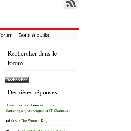
Forum
Boîte à outils
Rechercher dans le
forum
Dernières réponses
Anne ma soeur Anne
sur
Films
fantastiques, historiques et SF féministes
ralph
sur
The Woman King
exodus
sur
le sexisme comme strategie