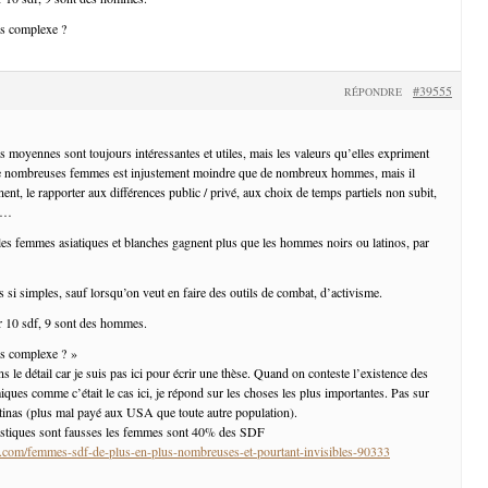
lus complexe ?
#39555
RÉPONDRE
 moyennes sont toujours intéressantes et utiles, mais les valeurs qu’elles expriment
 de nombreuses femmes est injustement moindre que de nombreux hommes, mais il
inent, le rapporter aux différences public / privé, aux choix de temps partiels non subit,
es…
les femmes asiatiques et blanches gagnent plus que les hommes noirs ou latinos, par
s si simples, sauf lorsqu’on veut en faire des outils de combat, d’activisme.
r 10 sdf, 9 sont des hommes.
lus complexe ? »
ns le détail car je suis pas ici pour écrir une thèse. Quand on conteste l’existence des
ques comme c’était le cas ici, je répond sur les choses les plus importantes. Pas sur
atinas (plus mal payé aux USA que toute autre population).
istiques sont fausses les femmes sont 40% des SDF
on.com/femmes-sdf-de-plus-en-plus-nombreuses-et-pourtant-invisibles-90333