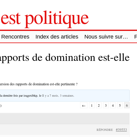
est politique
Rencontres
Index des articles
Nous suivre sur…
apports de domination est-elle
ersion des rapports de domination est-elle pertinente ?
la dernière fois par
ioqgexlbkp
, le
Il y a 7 mois, 3 semaines
.
l)
←
1
2
3
4
5
6
#39553
RÉPONDRE