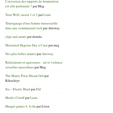
L’inversion des rapports de domination
est-elle pertinente ?
par
Meg
Teen Wolf, saison 1 et 2
par
Liam
Témoignage d'une femme transexuelle
dans une communauté tech
par
Arroway
clips mal-aimés
par
derrida
Menstrual Hygiene Day à Caen
par
meg
Nos plus belles années
par
Arroway
Réalisateurs et agresseurs – art et violence
sexuelles masculines
par
Meg
The Manic Pixie Dream Girl
par
Kikuchiyo
Sia – Elastic Heart
par
Eld
Meek's Cutoff
par
Liam
Hunger games 4: la fin
par
Lison