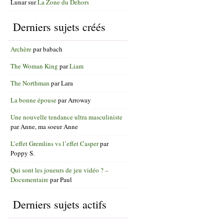
Lunar
sur
La Zone du Dehors
Derniers sujets créés
Archère
par
babach
The Woman King
par
Liam
The Northman
par
Lara
La bonne épouse
par
Arroway
Une nouvelle tendance ultra masculiniste
par
Anne, ma soeur Anne
L’effet Gremlins vs l’effet Casper
par
Poppy S.
Qui sont les joueurs de jeu vidéo ? –
Documentaire
par
Paul
Derniers sujets actifs