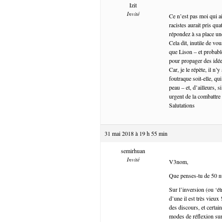
Izit
Invité
Ce n’est pas moi qui ai
racistes aurait pris q
répondez à sa place un
Cela dit, inutile de v
que Lison – et probabl
pour propager des idé
Car, je le répète, il n’
foutraque soit-elle, qu
peau – et, d’ailleurs, 
urgent de la combattre
Salutations
31 mai 2018 à 19 h 55 min
semirhuan
Invité
V3nom,
Que penses-tu de 50 nua
Sur l’inversion (ou ‘ét
d’une il est très vieux
des discours, et certai
modes de réflexion sur