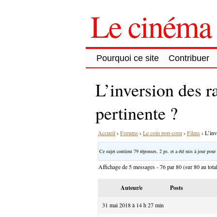
Le cinéma 
Pourquoi ce site
Contribuer
L’inversion des r
pertinente ?
Accueil
›
Forums
›
Le coin pop-corn
›
Films
›
L’inv
Ce sujet contient 79 réponses, 2 ps. et a été mis à jour pour 
Affichage de 5 messages - 76 par 80 (sur 80 au tota
Auteur/e
Posts
31 mai 2018 à 14 h 27 min