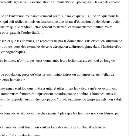
 radicalité agressive ? extermination ? humour décalé ? pédagogie ? lavage de cerveau
ique de l’inversion me paraît vraiment parfois, dans ce que je lis, une critique pour la
 rien qui soit réellement mis en face comme une forme d’éducation ou de déconstruction
illeure qu’elle rendrait l’étrangement totalement et rationnellement inutile, voire
 pour garantir l’ordre établi…
er ici que les dominés, ne reproduirais pas la domination s’ils étaient en situation de
trouvez-vous des exemples de cette dérogation anthropologique dans l’histoire et/ou
s ethnographiques ?
es femmes, n’ont-ils pas leurs dominants, leurs tortionnaires, etc. tout au long de
de population, parce qu’elles seraient minoritaires ou dominées seraient-elles de
s êtres humains ?
oyennes sont toujours intéressantes et utiles, mais les valeurs qu’elles expriment
 de nombreuses femmes est injustement moindre que de nombreux hommes, mais il
inent, le rapporter aux différences public / privé, aux choix de temps partiels non subit,
es…
les femmes asiatiques et blanches gagnent plus que les hommes noirs ou latinos, par
s si simples, sauf lorsqu’on veut en faire des outils de combat, d’activisme.
r 10 sdf, 9 sont des hommes.