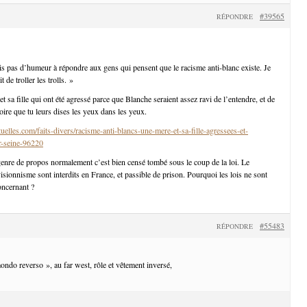
#39565
RÉPONDRE
uis pas d’humeur à répondre aux gens qui pensent que le racisme anti-blanc existe. Je
 de troller les trolls. »
t sa fille qui ont été agressé parce que Blanche seraient assez ravi de l’entendre, et de
toire que tu leurs dises les yeux dans les yeux.
uelles.com/faits-divers/racisme-anti-blancs-une-mere-et-sa-fille-agressees-et-
ur-seine-96220
nre de propos normalement c’est bien censé tombé sous le coup de la loi. Le
isionnisme sont interdits en France, et passible de prison. Pourquoi les lois ne sont
oncernant ?
#55483
RÉPONDRE
mondo reverso », au far west, rôle et vêtement inversé,