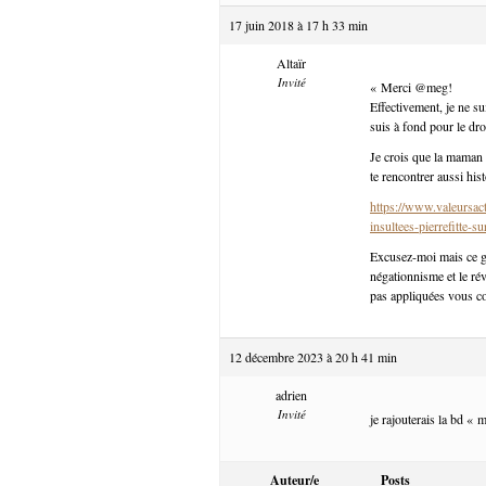
17 juin 2018 à 17 h 33 min
Altaïr
Invité
« Merci @meg!
Effectivement, je ne s
suis à fond pour le droit
Je crois que la maman e
te rencontrer aussi his
https://www.valeursact
insultees-pierrefitte-s
Excusez-moi mais ce ge
négationnisme et le rév
pas appliquées vous c
12 décembre 2023 à 20 h 41 min
adrien
Invité
je rajouterais la bd « 
Auteur/e
Posts