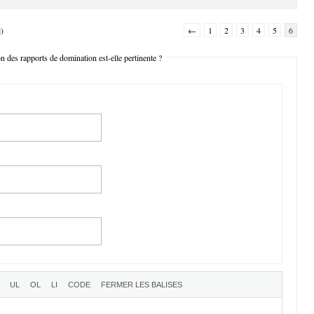
l)
←
1
2
3
4
5
6
des rapports de domination est-elle pertinente ?