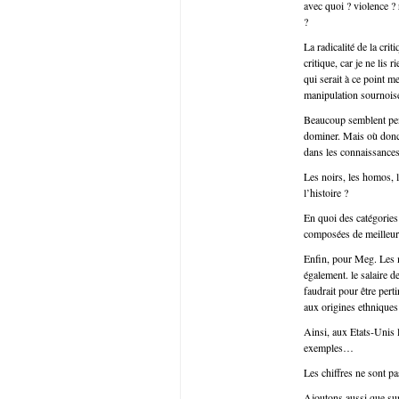
avec quoi ? violence ?
?
La radicalité de la crit
critique, car je ne lis
qui serait à ce point me
manipulation sournoise
Beaucoup semblent pens
dominer. Mais où donc 
dans les connaissance
Les noirs, les homos, l
l’histoire ?
En quoi des catégories 
composées de meilleur
Enfin, pour Meg. Les m
également. le salaire
faudrait pour être pert
aux origines ethniqu
Ainsi, aux Etats-Unis 
exemples…
Les chiffres ne sont pa
Ajoutons aussi que su