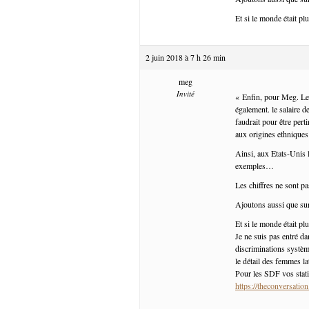
Et si le monde était p
2 juin 2018 à 7 h 26 min
meg
Invité
« Enfin, pour Meg. Les
également. le salaire
faudrait pour être pert
aux origines ethniqu
Ainsi, aux Etats-Unis 
exemples…
Les chiffres ne sont pa
Ajoutons aussi que su
Et si le monde était p
Je ne suis pas entré da
discriminations systèmi
le détail des femmes l
Pour les SDF vos stat
https://theconversati