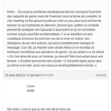
Hmm… Du coup le problème viendrait pas tant du concept d’inversion
des rapports de genre mais de l’explorer sous la forme de comédie, le
clip crawling on the ground posté par milù un peu plus haut est loin de
tourner ce qu’il présente en dérision. Encore que, parfois la comédie
permet de souligner via l’absurde à quel point ce qu’on considère
comme acquis peut être problématique. Y a un équilibre un peu
compliqué à trouver du point de vue de la mise en scène, des
dialogues, du jeu des acteurs, qui peut complètement changer le
message. Ceci-dit, ça marche sans doute mieux si on est déjà un
minimum sensibilisé aux questions de genre. Là où certain-e-s se diront
« Si c’est absurde pour un homme, ça devrait l’être tout autant pour une
femme. » d’autres penseront sans doute « C’est juste rigolo parce que
ça arrive à un mec, avec une nana ce serait parfaitement normal. »
15 avril 2018 à 7 h 30 min
#39438
RÉPONDRE
Lison
Invité
Oui voilà, c’est ce que je me suis dit en tout cas.