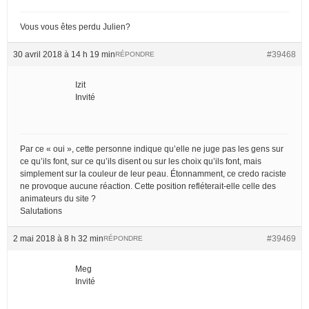
Vous vous êtes perdu Julien?
30 avril 2018 à 14 h 19 min
#39468
RÉPONDRE
Izit
Invité
Par ce « oui », cette personne indique qu’elle ne juge pas les gens sur
ce qu’ils font, sur ce qu’ils disent ou sur les choix qu’ils font, mais
simplement sur la couleur de leur peau. Étonnamment, ce credo raciste
ne provoque aucune réaction. Cette position refléterait-elle celle des
animateurs du site ?
Salutations
2 mai 2018 à 8 h 32 min
#39469
RÉPONDRE
Meg
Invité