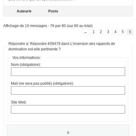
Auteur/e
Posts
Affichage de 10 messages - 76 par 80 (sur 80 au total)
←
1
2
3
4
5
6
Répondre à: Répondre #39479 dans L’inversion des rapports de
domination est-elle pertinente ?
Vos informations:
Nom (obligatoire):
Mail (ne sera pas publié) (obligatoire):
Site Web: