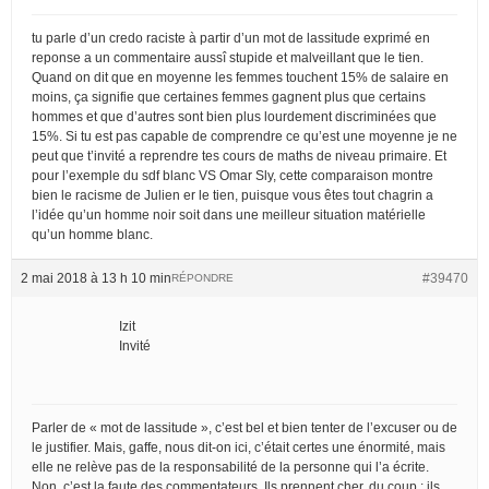
tu parle d’un credo raciste à partir d’un mot de lassitude exprimé en
reponse a un commentaire aussî stupide et malveillant que le tien.
Quand on dit que en moyenne les femmes touchent 15% de salaire en
moins, ça signifie que certaines femmes gagnent plus que certains
hommes et que d’autres sont bien plus lourdement discriminées que
15%. Si tu est pas capable de comprendre ce qu’est une moyenne je ne
peut que t’invité a reprendre tes cours de maths de niveau primaire. Et
pour l’exemple du sdf blanc VS Omar Sly, cette comparaison montre
bien le racisme de Julien er le tien, puisque vous êtes tout chagrin a
l’idée qu’un homme noir soit dans une meilleur situation matérielle
qu’un homme blanc.
2 mai 2018 à 13 h 10 min
#39470
RÉPONDRE
Izit
Invité
Parler de « mot de lassitude », c’est bel et bien tenter de l’excuser ou de
le justifier. Mais, gaffe, nous dit-on ici, c’était certes une énormité, mais
elle ne relève pas de la responsabilité de la personne qui l’a écrite.
Non, c’est la faute des commentateurs. Ils prennent cher, du coup : ils