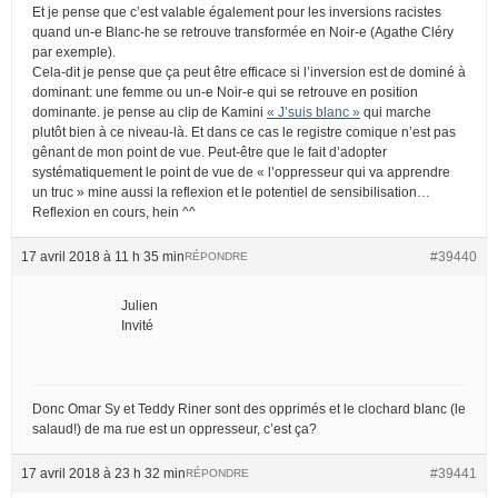
Et je pense que c’est valable également pour les inversions racistes
quand un-e Blanc-he se retrouve transformée en Noir-e (Agathe Cléry
par exemple).
Cela-dit je pense que ça peut être efficace si l’inversion est de dominé à
dominant: une femme ou un-e Noir-e qui se retrouve en position
dominante. je pense au clip de Kamini
« J’suis blanc »
qui marche
plutôt bien à ce niveau-là. Et dans ce cas le registre comique n’est pas
gênant de mon point de vue. Peut-être que le fait d’adopter
systématiquement le point de vue de « l’oppresseur qui va apprendre
un truc » mine aussi la reflexion et le potentiel de sensibilisation…
Reflexion en cours, hein ^^
17 avril 2018 à 11 h 35 min
#39440
RÉPONDRE
Julien
Invité
Donc Omar Sy et Teddy Riner sont des opprimés et le clochard blanc (le
salaud!) de ma rue est un oppresseur, c’est ça?
17 avril 2018 à 23 h 32 min
#39441
RÉPONDRE