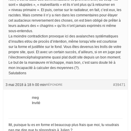
sont « stupides », « malveillants » et ils n’ont plus qu’à retourner en
« niveau primaire ». Et puis, cerise sur le radiateur, en fait, c’est eux, les
racistes. Mais comme il n’y a rien dans les commentaires pour étayer
cet audacieux renversement des choses, on est bien obligé de prêter à
leurs auteurs des « chagrins » qu’ils n’ont jamais exprimés ni même
sous-entendus.
La moindre contradiction provoque ici des avalanches systématiques
d’insultes et/ou de procès d’intention, même lorsqu’elle est courtoise
sur la forme et justifiée sur le fond. Vous êtes devenus les trolls de votre
propre site, quoi. Et avec un certain succès, d’ailleurs, si on en juge par
l’électroencéphalogramme quasi plat dudit site depuis un bon moment.
Le but de la manœuvre m’échappe, mais bon, c’est sans doute lié à
mon incapacité à calculer des moyennes (?).
Salutations
3 mai 2018 à 18 h 00 min
#39471
RÉPONDRE
meg
Invité
Itit, puisque tu es en forme et beaucoup plus frais que moi, tu voudrais
pas me dire que tu répondrais à Julien ?