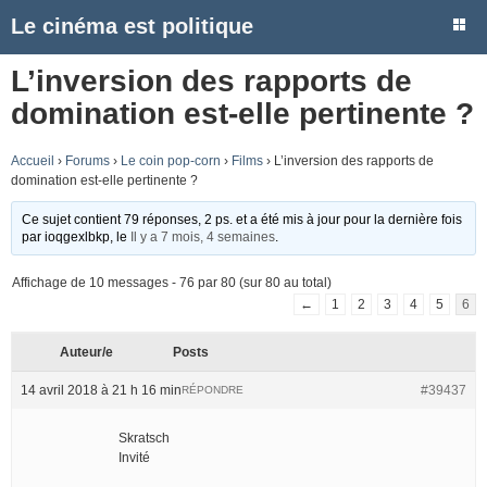
Le cinéma est politique
L’inversion des rapports de
domination est-elle pertinente ?
Accueil
›
Forums
›
Le coin pop-corn
›
Films
›
L’inversion des rapports de
domination est-elle pertinente ?
Ce sujet contient 79 réponses, 2 ps. et a été mis à jour pour la dernière fois
par
ioqgexlbkp
, le
Il y a 7 mois, 4 semaines
.
Affichage de 10 messages - 76 par 80 (sur 80 au total)
←
1
2
3
4
5
6
Auteur/e
Posts
14 avril 2018 à 21 h 16 min
#39437
RÉPONDRE
Skratsch
Invité