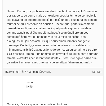
Hmm… Du coup le problème viendrait pas tant du concept d’inversion
des rapports de genre mais de l’explorer sous la forme de comédie, le
clip crawling on the ground posté par milù un peu plus haut est loin de
tourner ce qu’il présente en dérision. Encore que, parfois la comédie
permet de souligner via l’absurde à quel point ce qu’on considère
comme acquis peut être problématique. Y a un équilibre un peu
compliqué à trouver du point de vue de la mise en scène, des
dialogues, du jeu des acteurs, qui peut complètement changer le
message. Ceci-dit, ça marche sans doute mieux si on est déjà un
minimum sensibilisé aux questions de genre. Là où certain-e-s se diront
« Si c’est absurde pour un homme, ça devrait l’être tout autant pour une
femme. » d’autres penseront sans doute « C’est juste rigolo parce que
ça arrive à un mec, avec une nana ce serait parfaitement normal. »
15 avril 2018 à 7 h 30 min
#39438
RÉPONDRE
Lison
Invité
Oui voilà, c’est ce que je me suis dit en tout cas.