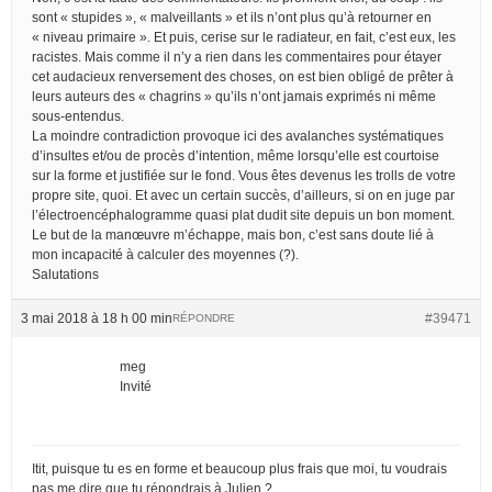
sont « stupides », « malveillants » et ils n’ont plus qu’à retourner en
« niveau primaire ». Et puis, cerise sur le radiateur, en fait, c’est eux, les
racistes. Mais comme il n’y a rien dans les commentaires pour étayer
cet audacieux renversement des choses, on est bien obligé de prêter à
leurs auteurs des « chagrins » qu’ils n’ont jamais exprimés ni même
sous-entendus.
La moindre contradiction provoque ici des avalanches systématiques
d’insultes et/ou de procès d’intention, même lorsqu’elle est courtoise
sur la forme et justifiée sur le fond. Vous êtes devenus les trolls de votre
propre site, quoi. Et avec un certain succès, d’ailleurs, si on en juge par
l’électroencéphalogramme quasi plat dudit site depuis un bon moment.
Le but de la manœuvre m’échappe, mais bon, c’est sans doute lié à
mon incapacité à calculer des moyennes (?).
Salutations
3 mai 2018 à 18 h 00 min
#39471
RÉPONDRE
meg
Invité
Itit, puisque tu es en forme et beaucoup plus frais que moi, tu voudrais
pas me dire que tu répondrais à Julien ?