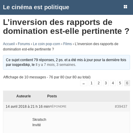
Le cinéma est politique
L’inversion des rapports de
domination est-elle pertinente ?
Accueil
›
Forums
›
Le coin pop-corn
›
Films
›
L’inversion des rapports de
domination est-elle pertinente ?
Ce sujet contient 79 réponses, 2 ps. et a été mis à jour pour la dernière fois
par
ioqgexlbkp
, le
Il y a 7 mois, 3 semaines
.
Affichage de 10 messages - 76 par 80 (sur 80 au total)
←
1
2
3
4
5
6
Auteur/e
Posts
14 avril 2018 à 21 h 16 min
#39437
RÉPONDRE
Skratsch
Invité