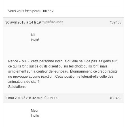
Vous vous êtes perdu Julien?
30 avril 2018 à 14 h 19 min
#39468
RÉPONDRE
Izit
Invité
Par ce « oui », cette personne indique qu’elle ne juge pas les gens sur
ce qu’ils font, sur ce qu’ils disent ou sur les choix qu’ils font, mais
simplement sur la couleur de leur peau. Étonnamment, ce credo raciste
ne provoque aucune réaction. Cette position refléterait-elle celle des
animateurs du site ?
Salutations
2 mai 2018 à 8 h 32 min
#39469
RÉPONDRE
Meg
Invité