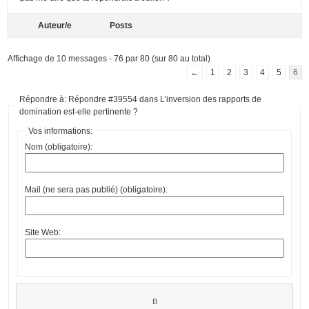
Auteur/e
Posts
Affichage de 10 messages - 76 par 80 (sur 80 au total)
←
1
2
3
4
5
6
Répondre à: Répondre #39554 dans L’inversion des rapports de
domination est-elle pertinente ?
Vos informations:
Nom (obligatoire):
Mail (ne sera pas publié) (obligatoire):
Site Web: