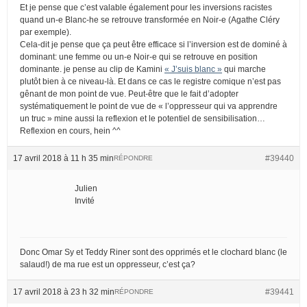
Et je pense que c’est valable également pour les inversions racistes
quand un-e Blanc-he se retrouve transformée en Noir-e (Agathe Cléry
par exemple).
Cela-dit je pense que ça peut être efficace si l’inversion est de dominé à
dominant: une femme ou un-e Noir-e qui se retrouve en position
dominante. je pense au clip de Kamini
« J’suis blanc »
qui marche
plutôt bien à ce niveau-là. Et dans ce cas le registre comique n’est pas
gênant de mon point de vue. Peut-être que le fait d’adopter
systématiquement le point de vue de « l’oppresseur qui va apprendre
un truc » mine aussi la reflexion et le potentiel de sensibilisation…
Reflexion en cours, hein ^^
17 avril 2018 à 11 h 35 min
#39440
RÉPONDRE
Julien
Invité
Donc Omar Sy et Teddy Riner sont des opprimés et le clochard blanc (le
salaud!) de ma rue est un oppresseur, c’est ça?
17 avril 2018 à 23 h 32 min
#39441
RÉPONDRE