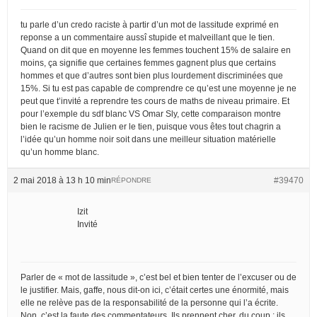
tu parle d’un credo raciste à partir d’un mot de lassitude exprimé en
reponse a un commentaire aussî stupide et malveillant que le tien.
Quand on dit que en moyenne les femmes touchent 15% de salaire en
moins, ça signifie que certaines femmes gagnent plus que certains
hommes et que d’autres sont bien plus lourdement discriminées que
15%. Si tu est pas capable de comprendre ce qu’est une moyenne je ne
peut que t’invité a reprendre tes cours de maths de niveau primaire. Et
pour l’exemple du sdf blanc VS Omar Sly, cette comparaison montre
bien le racisme de Julien er le tien, puisque vous êtes tout chagrin a
l’idée qu’un homme noir soit dans une meilleur situation matérielle
qu’un homme blanc.
2 mai 2018 à 13 h 10 min
#39470
RÉPONDRE
Izit
Invité
Parler de « mot de lassitude », c’est bel et bien tenter de l’excuser ou de
le justifier. Mais, gaffe, nous dit-on ici, c’était certes une énormité, mais
elle ne relève pas de la responsabilité de la personne qui l’a écrite.
Non, c’est la faute des commentateurs. Ils prennent cher, du coup : ils