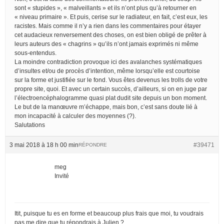
sont « stupides », « malveillants » et ils n’ont plus qu’à retourner en
« niveau primaire ». Et puis, cerise sur le radiateur, en fait, c’est eux, les
racistes. Mais comme il n’y a rien dans les commentaires pour étayer
cet audacieux renversement des choses, on est bien obligé de prêter à
leurs auteurs des « chagrins » qu’ils n’ont jamais exprimés ni même
sous-entendus.
La moindre contradiction provoque ici des avalanches systématiques
d’insultes et/ou de procès d’intention, même lorsqu’elle est courtoise
sur la forme et justifiée sur le fond. Vous êtes devenus les trolls de votre
propre site, quoi. Et avec un certain succès, d’ailleurs, si on en juge par
l’électroencéphalogramme quasi plat dudit site depuis un bon moment.
Le but de la manœuvre m’échappe, mais bon, c’est sans doute lié à
mon incapacité à calculer des moyennes (?).
Salutations
3 mai 2018 à 18 h 00 min
#39471
RÉPONDRE
meg
Invité
Itit, puisque tu es en forme et beaucoup plus frais que moi, tu voudrais
pas me dire que tu répondrais à Julien ?