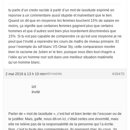
tu parle d’un credo raciste à partir d’un mot de lassitude exprimé en
reponse a un commentaire aussî stupide et malveillant que le tien.
Quand on dit que en moyenne les femmes touchent 15% de salaire en
moins, ça signifie que certaines femmes gagnent plus que certains
hommes et que d’autres sont bien plus lourdement discriminées que
15%. Si tu est pas capable de comprendre ce qu’est une moyenne je ne
peut que t’invité a reprendre tes cours de maths de niveau primaire. Et
pour l’exemple du sdf blanc VS Omar Sly, cette comparaison montre
bien le racisme de Julien er le tien, puisque vous êtes tout chagrin a
l’idée qu’un homme noir soit dans une meilleur situation matérielle
qu’un homme blanc.
2 mai 2018 à 13 h 10 min
#39470
RÉPONDRE
Izit
Invité
Parler de « mot de lassitude », c’est bel et bien tenter de l’excuser ou de
le justifier. Mais, gaffe, nous dit-on ici, c’était certes une énormité, mais
elle ne relève pas de la responsabilité de la personne qui l’a écrite.
Non, c’est la faute des commentateurs. Ils prennent cher, du coup : ils