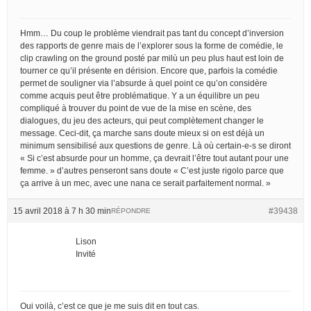
Hmm… Du coup le problème viendrait pas tant du concept d’inversion
des rapports de genre mais de l’explorer sous la forme de comédie, le
clip crawling on the ground posté par milù un peu plus haut est loin de
tourner ce qu’il présente en dérision. Encore que, parfois la comédie
permet de souligner via l’absurde à quel point ce qu’on considère
comme acquis peut être problématique. Y a un équilibre un peu
compliqué à trouver du point de vue de la mise en scène, des
dialogues, du jeu des acteurs, qui peut complètement changer le
message. Ceci-dit, ça marche sans doute mieux si on est déjà un
minimum sensibilisé aux questions de genre. Là où certain-e-s se diront
« Si c’est absurde pour un homme, ça devrait l’être tout autant pour une
femme. » d’autres penseront sans doute « C’est juste rigolo parce que
ça arrive à un mec, avec une nana ce serait parfaitement normal. »
15 avril 2018 à 7 h 30 min
#39438
RÉPONDRE
Lison
Invité
Oui voilà, c’est ce que je me suis dit en tout cas.