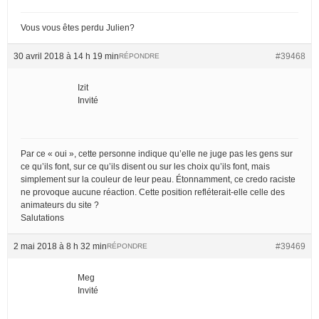
Vous vous êtes perdu Julien?
30 avril 2018 à 14 h 19 min
#39468
RÉPONDRE
Izit
Invité
Par ce « oui », cette personne indique qu’elle ne juge pas les gens sur
ce qu’ils font, sur ce qu’ils disent ou sur les choix qu’ils font, mais
simplement sur la couleur de leur peau. Étonnamment, ce credo raciste
ne provoque aucune réaction. Cette position refléterait-elle celle des
animateurs du site ?
Salutations
2 mai 2018 à 8 h 32 min
#39469
RÉPONDRE
Meg
Invité