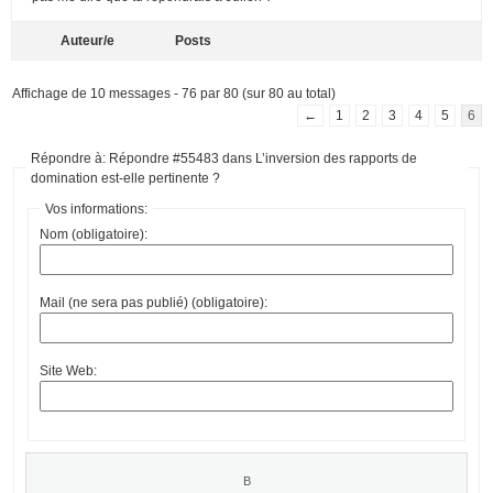
Auteur/e
Posts
Affichage de 10 messages - 76 par 80 (sur 80 au total)
←
1
2
3
4
5
6
Répondre à: Répondre #55483 dans L’inversion des rapports de
domination est-elle pertinente ?
Vos informations:
Nom (obligatoire):
Mail (ne sera pas publié) (obligatoire):
Site Web: