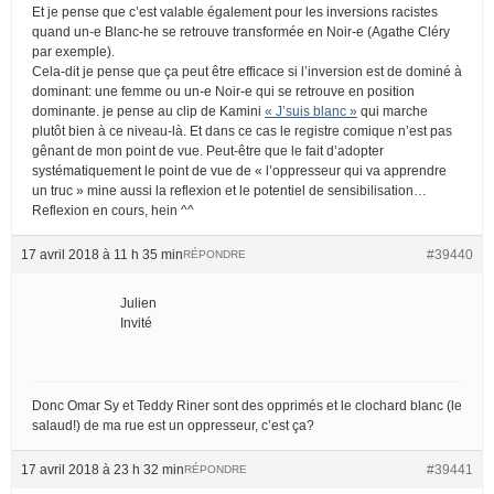
Et je pense que c’est valable également pour les inversions racistes
quand un-e Blanc-he se retrouve transformée en Noir-e (Agathe Cléry
par exemple).
Cela-dit je pense que ça peut être efficace si l’inversion est de dominé à
dominant: une femme ou un-e Noir-e qui se retrouve en position
dominante. je pense au clip de Kamini
« J’suis blanc »
qui marche
plutôt bien à ce niveau-là. Et dans ce cas le registre comique n’est pas
gênant de mon point de vue. Peut-être que le fait d’adopter
systématiquement le point de vue de « l’oppresseur qui va apprendre
un truc » mine aussi la reflexion et le potentiel de sensibilisation…
Reflexion en cours, hein ^^
17 avril 2018 à 11 h 35 min
#39440
RÉPONDRE
Julien
Invité
Donc Omar Sy et Teddy Riner sont des opprimés et le clochard blanc (le
salaud!) de ma rue est un oppresseur, c’est ça?
17 avril 2018 à 23 h 32 min
#39441
RÉPONDRE