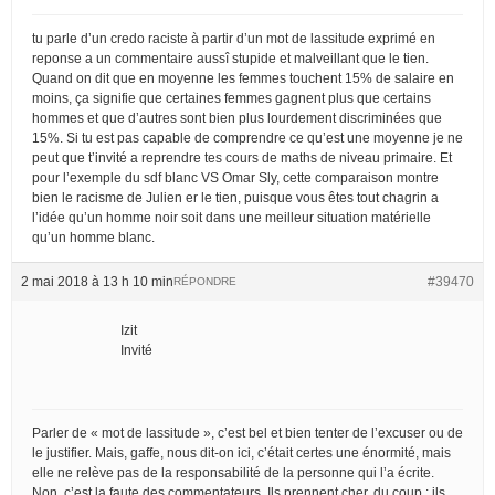
tu parle d’un credo raciste à partir d’un mot de lassitude exprimé en
reponse a un commentaire aussî stupide et malveillant que le tien.
Quand on dit que en moyenne les femmes touchent 15% de salaire en
moins, ça signifie que certaines femmes gagnent plus que certains
hommes et que d’autres sont bien plus lourdement discriminées que
15%. Si tu est pas capable de comprendre ce qu’est une moyenne je ne
peut que t’invité a reprendre tes cours de maths de niveau primaire. Et
pour l’exemple du sdf blanc VS Omar Sly, cette comparaison montre
bien le racisme de Julien er le tien, puisque vous êtes tout chagrin a
l’idée qu’un homme noir soit dans une meilleur situation matérielle
qu’un homme blanc.
2 mai 2018 à 13 h 10 min
#39470
RÉPONDRE
Izit
Invité
Parler de « mot de lassitude », c’est bel et bien tenter de l’excuser ou de
le justifier. Mais, gaffe, nous dit-on ici, c’était certes une énormité, mais
elle ne relève pas de la responsabilité de la personne qui l’a écrite.
Non, c’est la faute des commentateurs. Ils prennent cher, du coup : ils