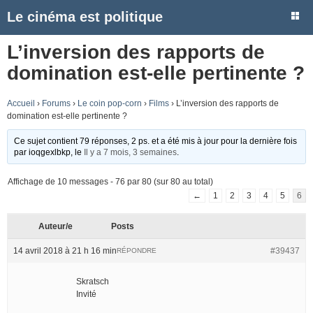
Le cinéma est politique
L’inversion des rapports de
domination est-elle pertinente ?
Accueil
›
Forums
›
Le coin pop-corn
›
Films
›
L’inversion des rapports de
domination est-elle pertinente ?
Ce sujet contient 79 réponses, 2 ps. et a été mis à jour pour la dernière fois
par
ioqgexlbkp
, le
Il y a 7 mois, 3 semaines
.
Affichage de 10 messages - 76 par 80 (sur 80 au total)
←
1
2
3
4
5
6
Auteur/e
Posts
14 avril 2018 à 21 h 16 min
#39437
RÉPONDRE
Skratsch
Invité