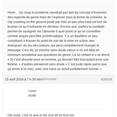
Hmm… Du coup le problème viendrait pas tant du concept d’inversion
des rapports de genre mais de l’explorer sous la forme de comédie, le
clip crawling on the ground posté par milù un peu plus haut est loin de
tourner ce qu’il présente en dérision. Encore que, parfois la comédie
permet de souligner via l’absurde à quel point ce qu’on considère
comme acquis peut être problématique. Y a un équilibre un peu
compliqué à trouver du point de vue de la mise en scène, des
dialogues, du jeu des acteurs, qui peut complètement changer le
message. Ceci-dit, ça marche sans doute mieux si on est déjà un
minimum sensibilisé aux questions de genre. Là où certain-e-s se diront
« Si c’est absurde pour un homme, ça devrait l’être tout autant pour une
femme. » d’autres penseront sans doute « C’est juste rigolo parce que
ça arrive à un mec, avec une nana ce serait parfaitement normal. »
15 avril 2018 à 7 h 30 min
#39438
RÉPONDRE
Lison
Invité
Oui voilà, c’est ce que je me suis dit en tout cas.