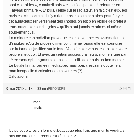
sont « stupides », « malveillants » et ils n’ont plus qu’à retourner en
« niveau primaire ». Et puis, cerise sur le radiateur, en fait, c’est eux, les
racistes. Mais comme il n’y a rien dans les commentaires pour étayer
cet audacieux renversement des choses, on est bien obligé de prêter à
leurs auteurs des « chagrins » qu’ils n’ont jamais exprimés ni même
sous-entendus.
La moindre contradiction provoque ici des avalanches systématiques
d’insultes et/ou de procès d’intention, même lorsqu’elle est courtoise
sur la forme et justifiée sur le fond. Vous êtes devenus les trolls de votre
propre site, quoi. Et avec un certain succès, d’ailleurs, si on en juge par
l’électroencéphalogramme quasi plat dudit site depuis un bon moment.
Le but de la manœuvre m’échappe, mais bon, c’est sans doute lié à
mon incapacité à calculer des moyennes (?).
Salutations
3 mai 2018 à 18 h 00 min
#39471
RÉPONDRE
meg
Invité
Itit, puisque tu es en forme et beaucoup plus frais que moi, tu voudrais
pas me dire que tu répondrais à Julien ?