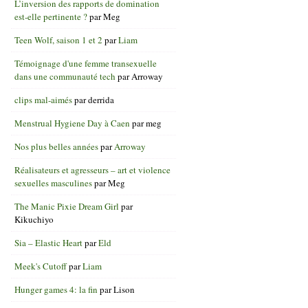
L’inversion des rapports de domination
est-elle pertinente ?
par
Meg
Teen Wolf, saison 1 et 2
par
Liam
Témoignage d'une femme transexuelle
dans une communauté tech
par
Arroway
clips mal-aimés
par
derrida
Menstrual Hygiene Day à Caen
par
meg
Nos plus belles années
par
Arroway
Réalisateurs et agresseurs – art et violence
sexuelles masculines
par
Meg
The Manic Pixie Dream Girl
par
Kikuchiyo
Sia – Elastic Heart
par
Eld
Meek's Cutoff
par
Liam
Hunger games 4: la fin
par
Lison