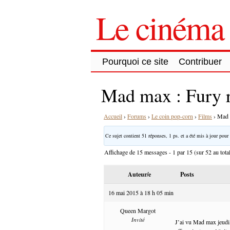
Le cinéma 
Pourquoi ce site
Contribuer
Mad max : Fury 
Accueil
›
Forums
›
Le coin pop-corn
›
Films
›
Mad 
Ce sujet contient 51 réponses, 1 ps. et a été mis à jour pour 
Affichage de 15 messages - 1 par 15 (sur 52 au tota
Auteur/e
Posts
16 mai 2015 à 18 h 05 min
Queen Margot
Invité
J’ai vu Mad max jeudi.