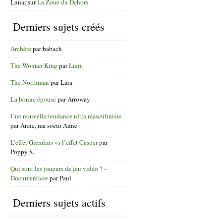
Lunar
sur
La Zone du Dehors
Derniers sujets créés
Archère
par
babach
The Woman King
par
Liam
The Northman
par
Lara
La bonne épouse
par
Arroway
Une nouvelle tendance ultra masculiniste
par
Anne, ma soeur Anne
L’effet Gremlins vs l’effet Casper
par
Poppy S.
Qui sont les joueurs de jeu vidéo ? –
Documentaire
par
Paul
Derniers sujets actifs