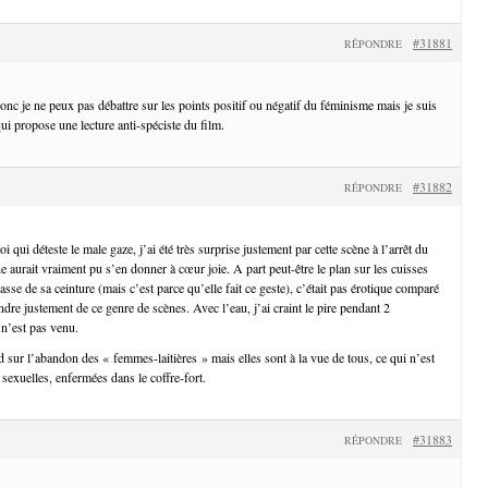
#31881
RÉPONDRE
donc je ne peux pas débattre sur les points positif ou négatif du féminisme mais je suis
ui propose une lecture anti-spéciste du film.
#31882
RÉPONDRE
i qui déteste le male gaze, j’ai été très surprise justement par cette scène à l’arrêt du
aurait vraiment pu s’en donner à cœur joie. A part peut-être le plan sur les cuisses
rasse de sa ceinture (mais c’est parce qu’elle fait ce geste), c’était pas érotique comparé
ndre justement de ce genre de scènes. Avec l’eau, j’ai craint le pire pendant 2
 n’est pas venu.
 sur l’abandon des « femmes-laitières » mais elles sont à la vue de tous, ce qui n’est
 sexuelles, enfermées dans le coffre-fort.
#31883
RÉPONDRE