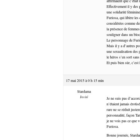
affirmaient que c’était 
Effectivement il y des p
une solidarité féminine
Furiosa, qui libère les
considérées comme des 
la présence de femmes â
souligner dans un bloc
Le personnage de Furi
Mais il y a d’autres po
une sexualisation des p
le héros s’en sort san
Et puis bien sûr, c’est
17 mai 2015 à 0 h 15 min
Stardama
Invité
Je ne suis pas d’accor
n’étaient jamais érotis
rare ne se réduit juste
personnalité, façon Tara
je ne vois pas ce que 
Furiosa.
Bonne journée, Stard