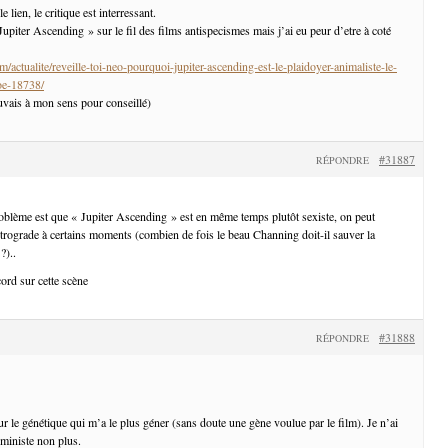
lien, le critique est interressant.
« Jupiter Ascending » sur le fil des films antispecismes mais j’ai eu peur d’etre à coté
/actualite/reveille-toi-neo-pourquoi-jupiter-ascending-est-le-plaidoyer-animaliste-le-
oe-18738/
uvais à mon sens pour conseillé)
#31887
RÉPONDRE
roblème est que « Jupiter Ascending » est en même temps plutôt sexiste, on peut
étrograde à certains moments (combien de fois le beau Channing doit-il sauver la
?)..
cord sur cette scène
#31888
RÉPONDRE
ur le génétique qui m’a le plus géner (sans doute une gène voulue par le film). Je n’ai
éministe non plus.