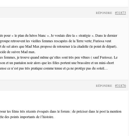
#31873
RÉPONDRE
e pour « le plan du héros blanc ». Je voulais dire la « stratégie ». Dans le dernier
 groupe retrouvent les vieilles femmes rescapées de la Terre verte; Furiosa veut
t de sel alors que Mad Max propose de retourner à la citadelle (le point de départ).
écide de suivre Mad max.
des femmes, je trouve quand même qu’elles sont très peu vêtues ( sauf Furiosa). Le
son et un pantalon noir alors que les filles portent une brassière et un mini-short
se ce n’est pas très pratique comme tenue et ça ne protège pas du soleil…
#31876
RÉPONDRE
our les films très récents évoqués dans le forum : de préciser dans le post la mention
évèle des points importants de l’histoire.