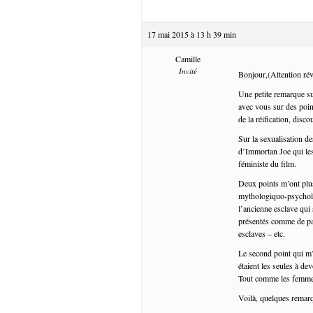
17 mai 2015 à 13 h 39 min
Camille
Invité
Bonjour,(Attention révé
Une petite remarque sur
avec vous sur des poin
de la réification, disco
Sur la sexualisation d
d’Immortan Joe qui les
féministe du film.
Deux points m’ont plu
mythologiquo-psychologi
l’ancienne esclave qui 
présentés comme de pau
esclaves – etc.
Le second point qui m
étaient les seules à d
Tout comme les femmes
Voilà, quelques remar