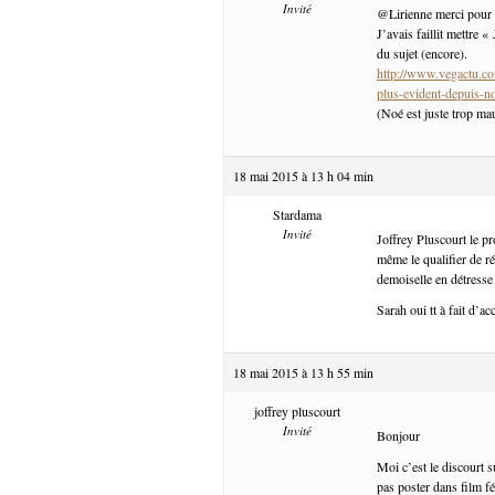
Invité
@Lirienne merci pour le 
J’avais faillit mettre 
du sujet (encore).
http://www.vegactu.com
plus-evident-depuis-n
(Noé est juste trop ma
18 mai 2015 à 13 h 04 min
Stardama
Invité
Joffrey Pluscourt le p
même le qualifier de r
demoiselle en détresse 
Sarah oui tt à fait d’ac
18 mai 2015 à 13 h 55 min
joffrey pluscourt
Invité
Bonjour
Moi c’est le discourt s
pas poster dans film f