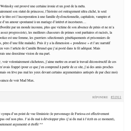
 Wolinsky ont prouvé une certaine ironie et un gout de la méta.
airement son statut de princesse, l’histoire est outragement ultra cliché, le seul
le titre est l’incorporation à une famille dysfonctionnelle, capitaliste, vampire et
fice d’un amour spontanné à un mariage d’intéret et incestueux…
débordée par un monde inconnu, plus que victime de son absence de pénis et ne m’a
 assez progressiste), les meilleurs chasseurs de primes sont paritaires et racisés, la
police est une femme, les guerriers sélectionnés génétiquements et prisonniers de
 père d’une fille malade). Puis il y a la dimension « pondeuse » et l’arc narratif
en vers l’article de Camille Brunel que j’ai posté dans le fil adéquat. Mais
erais une deuxième vision de ma part.
 voir volontairement clicheteux, j’aime mettre en avant le travail déconstructif de ces
é m’avais frappé (pour ce que j’en comprend à partir de ce site, j’ai des amis proches
 mais on lève pas mal les yeux devant certains argumentaires antispés de par chez moi)
onvaincu de voir Mad Max.
#31911
RÉPONDRE
uvé sympa d’un point de vue féministe (le personnage de Furiosa est effectivement
pas ouf non plus. J’ai du mal à développer plus (j’ai du mal à l’écrit en ce moment),
autement argumenté et étoffé ^^