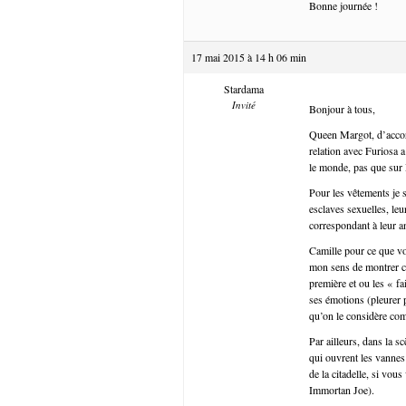
Bonne journée !
17 mai 2015 à 14 h 06 min
Stardama
Invité
Bonjour à tous,
Queen Margot, d’accord
relation avec Furiosa a 
le monde, pas que sur
Pour les vêtements je s
esclaves sexuelles, leur
correspondant à leur an
Camille pour ce que vous
mon sens de montrer co
première et ou les « fa
ses émotions (pleurer p
qu’on le considère comm
Par ailleurs, dans la s
qui ouvrent les vannes
de la citadelle, si v
Immortan Joe).