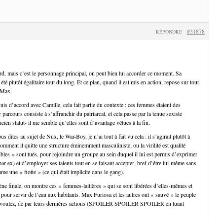
#31878
RÉPONDRE
, mais c’est le personnage principal, on peut bien lui accorder ce moment. Sa
été plutôt égalitaire tout du long. Et ce plan, quand il est mis en action, repose sur tout
 Max.
uis d’accord avec Camille, cela fait partie du contexte : ces femmes étaient des
 parcours consiste à s’affranchir du patriarcat, et cela passe par la tenue sexiste
cien statut- il me semble qu’elles sont d’avantage vêtues à la fin.
 dites au sujet de Nux, le War-Boy, je n’ai tout à fait vu cela : il s’agirait plutôt à
mment il quitte une structure éminemment masculiniste, ou la virilité est qualité
ibles » sont tués, pour rejoindre un groupe au sein duquel il lui est permis d’exprimer
ar ex) et d’employer ses talents tout en se faisant accepter, bref d’être lui-même sans
e une « fiotte » (ce qui était implicite dans le gang).
cène finale, on montre ces « femmes-laitières » qui se sont libérées d’elles-mêmes et
 pour servir de l’eau aux habitants. Max Furiosa et les autres ont « sauvé » le peuple
ous voulez, de par leurs dernières actions (SPOILER SPOILER SPOILER en tuant