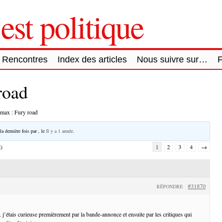
est politique
Rencontres
Index des articles
Nous suivre sur…
road
max : Fury road
la dernière fois par
, le
Il y a 1 année
.
l)
1
2
3
4
→
#31870
RÉPONDRE
 j’étais curieuse premièrement par la bande-annonce et ensuite par les critiques qui