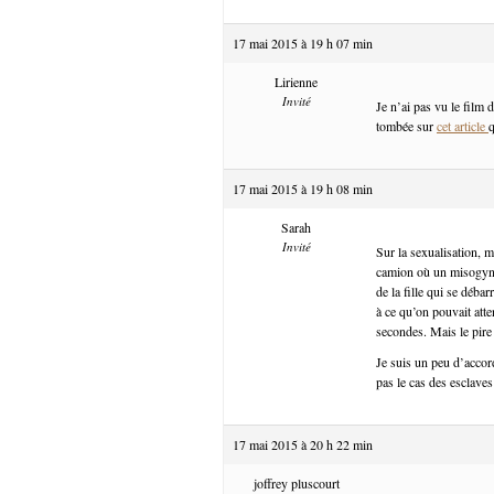
17 mai 2015 à 19 h 07 min
Lirienne
Invité
Je n’ai pas vu le film 
tombée sur
cet article
q
17 mai 2015 à 19 h 08 min
Sarah
Invité
Sur la sexualisation, mo
camion où un misogyne 
de la fille qui se débar
à ce qu’on pouvait atte
secondes. Mais le pire
Je suis un peu d’accord
pas le cas des esclaves
17 mai 2015 à 20 h 22 min
joffrey pluscourt