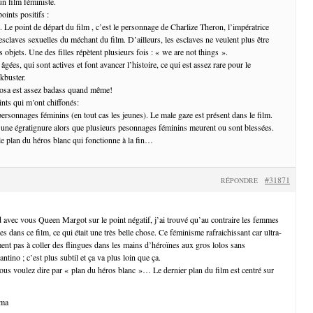
un film féministe.
oints positifs :
. Le point de départ du film , c’est le personnage de Charlize Theron, l’impératrice
 esclaves sexuelles du méchant du film. D’ailleurs, les esclaves ne veulent plus être
objets. Une des filles répètent plusieurs fois : « we are not things ».
gées, qui sont actives et font avancer l’histoire, ce qui est assez rare pour le
kbuster.
osa est assez badass quand même!
ints qui m’ont chiffonés:
ersonnages féminins (en tout cas les jeunes). Le male gaze est présent dans le film.
s une égratignure alors que plusieurs pesonnages féminins meurent ou sont blessées.
 le plan du héros blanc qui fonctionne à la fin…
#31871
RÉPONDRE
d avec vous Queen Margot sur le point négatif, j’ai trouvé qu’au contraire les femmes
ées dans ce film, ce qui était une très belle chose. Ce féminisme rafraichissant car ultra-
ment pas à coller des flingues dans les mains d’héroïnes aux gros lolos sans
ntino ; c’est plus subtil et ça va plus loin que ça.
vous voulez dire par « plan du héros blanc »… Le dernier plan du film est centré sur
ama