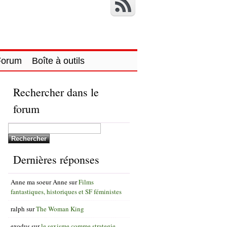
Forum
Boîte à outils
Rechercher dans le
forum
Dernières réponses
Anne ma soeur Anne
sur
Films
fantastiques, historiques et SF féministes
ralph
sur
The Woman King
exodus
sur
le sexisme comme strategie