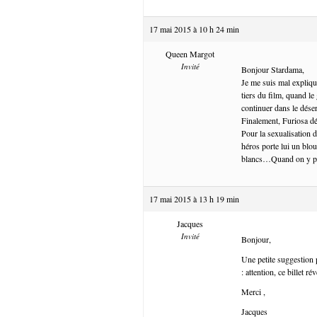
17 mai 2015 à 10 h 24 min
Queen Margot
Invité
Bonjour Stardama,
Je me suis mal expliqué
tiers du film, quand le
continuer dans le déser
Finalement, Furiosa d
Pour la sexualisation 
héros porte lui un blou
blancs…Quand on y pen
17 mai 2015 à 13 h 19 min
Jacques
Invité
Bonjour,
Une petite suggestion p
: attention, ce billet r
Merci ,
Jacques