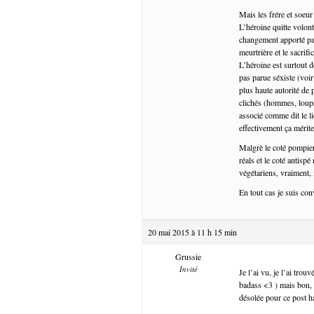
Mais les frére et soeur
L’héroine quitte volont
changement apporté par 
meurtrière et le sacri
L’héroine est surtout 
pas parue séxiste (voir
plus haute autorité de 
clichés (hommes, loups,
associé comme dit le li
effectivement ça mérit
Malgrè le coté pompier,
réals et le coté antisp
végétariens, vraiment,
En tout cas je suis c
20 mai 2015 à 11 h 15 min
Grussie
Invité
Je l’ai vu, je l’ai tro
badass <3 ) mais bon, 
désolée pour ce post h