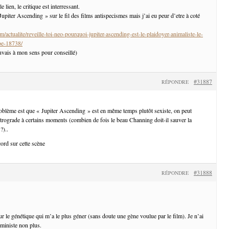
lien, le critique est interressant.
« Jupiter Ascending » sur le fil des films antispecismes mais j’ai eu peur d’etre à coté
/actualite/reveille-toi-neo-pourquoi-jupiter-ascending-est-le-plaidoyer-animaliste-le-
oe-18738/
uvais à mon sens pour conseillé)
#31887
RÉPONDRE
roblème est que « Jupiter Ascending » est en même temps plutôt sexiste, on peut
étrograde à certains moments (combien de fois le beau Channing doit-il sauver la
?)..
cord sur cette scène
#31888
RÉPONDRE
ur le génétique qui m’a le plus géner (sans doute une gène voulue par le film). Je n’ai
éministe non plus.