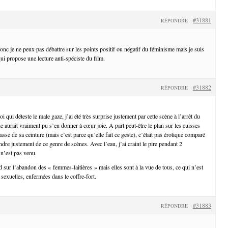
#31881
RÉPONDRE
donc je ne peux pas débattre sur les points positif ou négatif du féminisme mais je suis
ui propose une lecture anti-spéciste du film.
#31882
RÉPONDRE
i qui déteste le male gaze, j’ai été très surprise justement par cette scène à l’arrêt du
aurait vraiment pu s’en donner à cœur joie. A part peut-être le plan sur les cuisses
rasse de sa ceinture (mais c’est parce qu’elle fait ce geste), c’était pas érotique comparé
ndre justement de ce genre de scènes. Avec l’eau, j’ai craint le pire pendant 2
 n’est pas venu.
 sur l’abandon des « femmes-laitières » mais elles sont à la vue de tous, ce qui n’est
 sexuelles, enfermées dans le coffre-fort.
#31883
RÉPONDRE