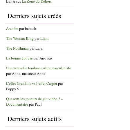
Lunar
sur
La Zone du Dehors
Derniers sujets créés
Archère
par
babach
The Woman King
par
Liam
The Northman
par
Lara
La bonne épouse
par
Arroway
Une nouvelle tendance ultra masculiniste
par
Anne, ma soeur Anne
L’effet Gremlins vs l’effet Casper
par
Poppy S.
Qui sont les joueurs de jeu vidéo ? –
Documentaire
par
Paul
Derniers sujets actifs