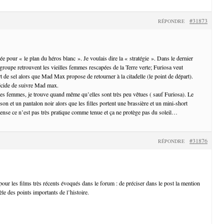
#31873
RÉPONDRE
e pour « le plan du héros blanc ». Je voulais dire la « stratégie ». Dans le dernier
 groupe retrouvent les vieilles femmes rescapées de la Terre verte; Furiosa veut
t de sel alors que Mad Max propose de retourner à la citadelle (le point de départ).
écide de suivre Mad max.
des femmes, je trouve quand même qu’elles sont très peu vêtues ( sauf Furiosa). Le
son et un pantalon noir alors que les filles portent une brassière et un mini-short
se ce n’est pas très pratique comme tenue et ça ne protège pas du soleil…
#31876
RÉPONDRE
our les films très récents évoqués dans le forum : de préciser dans le post la mention
évèle des points importants de l’histoire.