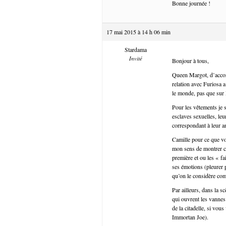
Bonne journée !
17 mai 2015 à 14 h 06 min
Stardama
Invité
Bonjour à tous,
Queen Margot, d’accord
relation avec Furiosa a 
le monde, pas que sur
Pour les vêtements je s
esclaves sexuelles, leur
correspondant à leur an
Camille pour ce que vous
mon sens de montrer co
première et ou les « fa
ses émotions (pleurer p
qu’on le considère comm
Par ailleurs, dans la s
qui ouvrent les vannes
de la citadelle, si v
Immortan Joe).