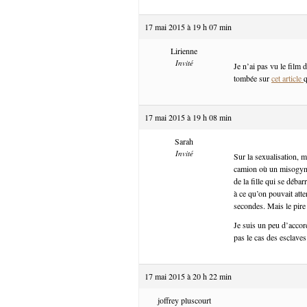
17 mai 2015 à 19 h 07 min
Lirienne
Invité
Je n’ai pas vu le film 
tombée sur
cet article
q
17 mai 2015 à 19 h 08 min
Sarah
Invité
Sur la sexualisation, mo
camion où un misogyne 
de la fille qui se débar
à ce qu’on pouvait atte
secondes. Mais le pire
Je suis un peu d’accord
pas le cas des esclaves
17 mai 2015 à 20 h 22 min
joffrey pluscourt