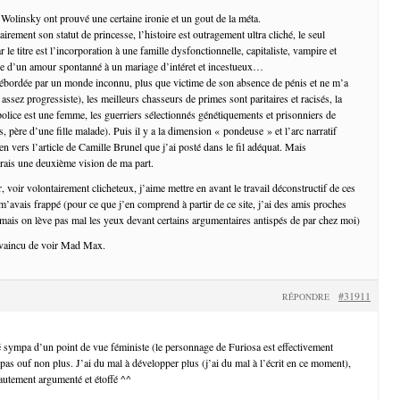
 Wolinsky ont prouvé une certaine ironie et un gout de la méta.
airement son statut de princesse, l’histoire est outragement ultra cliché, le seul
le titre est l’incorporation à une famille dysfonctionnelle, capitaliste, vampire et
fice d’un amour spontanné à un mariage d’intéret et incestueux…
débordée par un monde inconnu, plus que victime de son absence de pénis et ne m’a
 assez progressiste), les meilleurs chasseurs de primes sont paritaires et racisés, la
police est une femme, les guerriers sélectionnés génétiquements et prisonniers de
 père d’une fille malade). Puis il y a la dimension « pondeuse » et l’arc narratif
en vers l’article de Camille Brunel que j’ai posté dans le fil adéquat. Mais
erais une deuxième vision de ma part.
 voir volontairement clicheteux, j’aime mettre en avant le travail déconstructif de ces
é m’avais frappé (pour ce que j’en comprend à partir de ce site, j’ai des amis proches
 mais on lève pas mal les yeux devant certains argumentaires antispés de par chez moi)
onvaincu de voir Mad Max.
#31911
RÉPONDRE
uvé sympa d’un point de vue féministe (le personnage de Furiosa est effectivement
pas ouf non plus. J’ai du mal à développer plus (j’ai du mal à l’écrit en ce moment),
autement argumenté et étoffé ^^