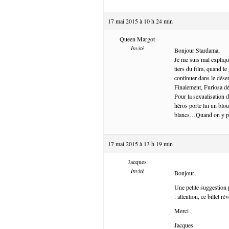
17 mai 2015 à 10 h 24 min
Queen Margot
Invité
Bonjour Stardama,
Je me suis mal expliqué
tiers du film, quand le
continuer dans le déser
Finalement, Furiosa d
Pour la sexualisation 
héros porte lui un blou
blancs…Quand on y pen
17 mai 2015 à 13 h 19 min
Jacques
Invité
Bonjour,
Une petite suggestion p
: attention, ce billet r
Merci ,
Jacques