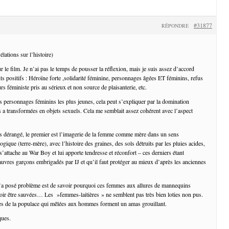
#31877
RÉPONDRE
lations sur l’histoire)
 le film. Je n’ai pas le temps de pousser la réflexion, mais je suis assez d’accord
ts positifs : Héroïne forte ,solidarité féminine, personnages âgées ET féminins, refus
urs féministe pris au sérieux et non source de plaisanterie, etc.
es personnages féminins les plus jeunes, cela peut s’expliquer par la domination
 a transformées en objets sexuels. Cela me semblait assez cohérent avec l’aspect
s dérangé, le premier est l’imagerie de la femme comme mère dans un sens
que (terre-mère), avec l’histoire des graines, des sols détruits par les pluies acides,
s’attache au War Boy et lui apporte tendresse et réconfort – ces derniers étant
vres garçons embrigadés par IJ et qu’il faut protéger au mieux d’après les anciennes
’a posé problème est de savoir pourquoi ces femmes aux allures de mannequins
evoir être sauvées… Les »femmes-laitières » ne semblent pas très bien loties non pus.
 de la populace qui mêlées aux hommes forment un amas grouillant.
ques.