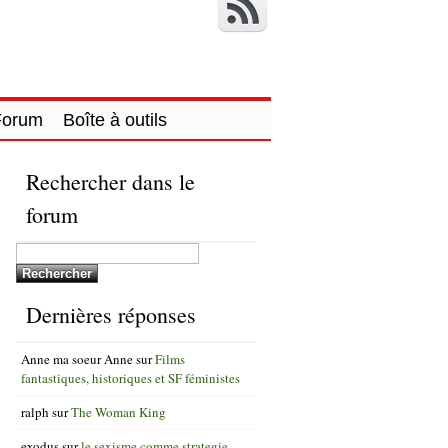
Forum
Boîte à outils
Rechercher dans le
forum
Dernières réponses
Anne ma soeur Anne
sur
Films
fantastiques, historiques et SF féministes
ralph
sur
The Woman King
exodus
sur
le sexisme comme strategie