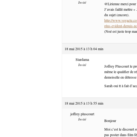
Invité
@Lirienne merci pour le 
J’avais faillit mettre 
du sujet (encore).
http://www.vegactu.com
plus-evident-depuis-n
(Noé est juste trop ma
18 mai 2015 à 13 h 04 min
Stardama
Invité
Joffrey Pluscourt le p
même le qualifier de r
demoiselle en détresse 
Sarah oui tt à fait d’ac
18 mai 2015 à 13 h 55 min
joffrey pluscourt
Invité
Bonjour
Moi c’est le discourt s
pas poster dans film f