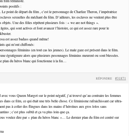
un film féministe.
oints positifs :
. Le point de départ du film , c’est le personnage de Charlize Theron, l’impératrice
 esclaves sexuelles du méchant du film. D’ailleurs, les esclaves ne veulent plus être
objets. Une des filles répètent plusieurs fois : « we are not things ».
gées, qui sont actives et font avancer l’histoire, ce qui est assez rare pour le
kbuster.
osa est assez badass quand même!
ints qui m’ont chiffonés:
ersonnages féminins (en tout cas les jeunes). Le male gaze est présent dans le film.
s une égratignure alors que plusieurs pesonnages féminins meurent ou sont blessées.
 le plan du héros blanc qui fonctionne à la fin…
#31871
RÉPONDRE
d avec vous Queen Margot sur le point négatif, j’ai trouvé qu’au contraire les femmes
ées dans ce film, ce qui était une très belle chose. Ce féminisme rafraichissant car ultra-
ment pas à coller des flingues dans les mains d’héroïnes aux gros lolos sans
ntino ; c’est plus subtil et ça va plus loin que ça.
vous voulez dire par « plan du héros blanc »… Le dernier plan du film est centré sur
ama