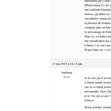
affirmaient que c’était 
Effectivement il y des p
une solidarité féminine
Furiosa, qui libère les
considérées comme des 
la présence de femmes â
souligner dans un bloc
Le personnage de Furi
Mais il y a d’autres po
une sexualisation des p
le héros s’en sort san
Et puis bien sûr, c’est
17 mai 2015 à 0 h 15 min
Stardama
Invité
Je ne suis pas d’accor
n’étaient jamais érotis
rare ne se réduit juste
personnalité, façon Tara
je ne vois pas ce que 
Furiosa.
Bonne journée, Stard