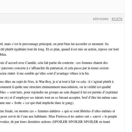
#31878
RÉPONDRE
, mais c’est le personnage principal, on peut bien lui accorder ce moment. Sa
été plutôt égalitaire tout du long. Et ce plan, quand il est mis en action, repose sur tout
 Max.
uis d’accord avec Camille, cela fait partie du contexte : ces femmes étaient des
 parcours consiste à s’affranchir du patriarcat, et cela passe par la tenue sexiste
cien statut- il me semble qu’elles sont d’avantage vêtues à la fin.
 dites au sujet de Nux, le War-Boy, je n’ai tout à fait vu cela : il s’agirait plutôt à
mment il quitte une structure éminemment masculiniste, ou la virilité est qualité
ibles » sont tués, pour rejoindre un groupe au sein duquel il lui est permis d’exprimer
ar ex) et d’employer ses talents tout en se faisant accepter, bref d’être lui-même sans
e une « fiotte » (ce qui était implicite dans le gang).
cène finale, on montre ces « femmes-laitières » qui se sont libérées d’elles-mêmes et
 pour servir de l’eau aux habitants. Max Furiosa et les autres ont « sauvé » le peuple
ous voulez, de par leurs dernières actions (SPOILER SPOILER SPOILER en tuant