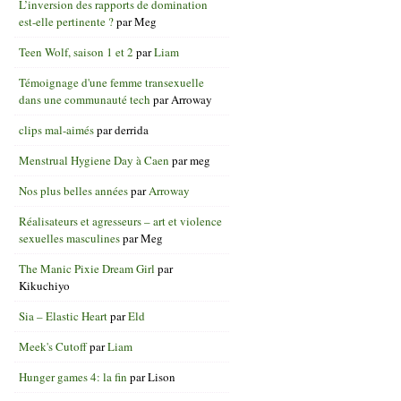
L’inversion des rapports de domination
est-elle pertinente ?
par
Meg
Teen Wolf, saison 1 et 2
par
Liam
Témoignage d'une femme transexuelle
dans une communauté tech
par
Arroway
clips mal-aimés
par
derrida
Menstrual Hygiene Day à Caen
par
meg
Nos plus belles années
par
Arroway
Réalisateurs et agresseurs – art et violence
sexuelles masculines
par
Meg
The Manic Pixie Dream Girl
par
Kikuchiyo
Sia – Elastic Heart
par
Eld
Meek's Cutoff
par
Liam
Hunger games 4: la fin
par
Lison