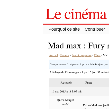
Le cinéma 
Pourquoi ce site
Contribuer
Mad max : Fury 
Accueil
›
Forums
›
Le coin pop-corn
›
Films
›
Mad 
Ce sujet contient 51 réponses, 1 ps. et a été mis à jour pour 
Affichage de 15 messages - 1 par 15 (sur 52 au tota
Auteur/e
Posts
16 mai 2015 à 18 h 05 min
Queen Margot
Invité
J’ai vu Mad max jeudi.