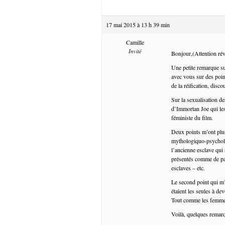
17 mai 2015 à 13 h 39 min
Camille
Invité
Bonjour,(Attention révé
Une petite remarque sur
avec vous sur des poin
de la réification, disco
Sur la sexualisation d
d’Immortan Joe qui les
féministe du film.
Deux points m’ont plu
mythologiquo-psychologi
l’ancienne esclave qui 
présentés comme de pau
esclaves – etc.
Le second point qui m
étaient les seules à d
Tout comme les femmes
Voilà, quelques remar