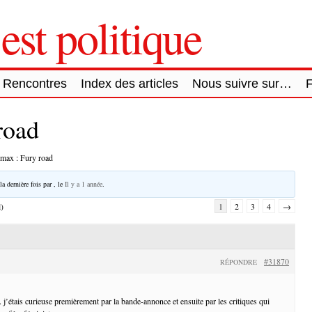
est politique
Rencontres
Index des articles
Nous suivre sur…
road
max : Fury road
la dernière fois par
, le
Il y a 1 année
.
l)
1
2
3
4
→
#31870
RÉPONDRE
 j’étais curieuse premièrement par la bande-annonce et ensuite par les critiques qui