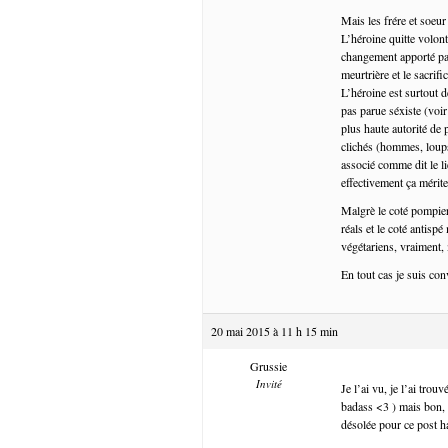
Mais les frére et soeur
L’héroine quitte volont
changement apporté par 
meurtrière et le sacri
L’héroine est surtout 
pas parue séxiste (voir
plus haute autorité de 
clichés (hommes, loups,
associé comme dit le li
effectivement ça mérit
Malgrè le coté pompier,
réals et le coté antisp
végétariens, vraiment,
En tout cas je suis c
20 mai 2015 à 11 h 15 min
Grussie
Invité
Je l’ai vu, je l’ai tro
badass <3 ) mais bon, 
désolée pour ce post h