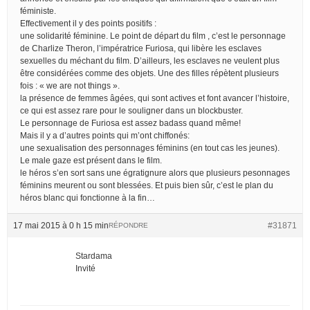
féministe.
Effectivement il y des points positifs :
une solidarité féminine. Le point de départ du film , c’est le personnage
de Charlize Theron, l’impératrice Furiosa, qui libère les esclaves
sexuelles du méchant du film. D’ailleurs, les esclaves ne veulent plus
être considérées comme des objets. Une des filles répètent plusieurs
fois : « we are not things ».
la présence de femmes âgées, qui sont actives et font avancer l’histoire,
ce qui est assez rare pour le souligner dans un blockbuster.
Le personnage de Furiosa est assez badass quand même!
Mais il y a d’autres points qui m’ont chiffonés:
une sexualisation des personnages féminins (en tout cas les jeunes).
Le male gaze est présent dans le film.
le héros s’en sort sans une égratignure alors que plusieurs pesonnages
féminins meurent ou sont blessées. Et puis bien sûr, c’est le plan du
héros blanc qui fonctionne à la fin…
17 mai 2015 à 0 h 15 min
#31871
RÉPONDRE
Stardama
Invité