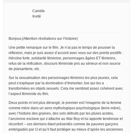
Camille
Invité
Bonjour,(Attention révélations sur l’histoire)
Une petite remarque sur le film. Je n’ai pas le temps de pousser la
réflexion, mais je suis assez d’accord avec vous sur des points positifs :
Héroïne forte ,solidarité féminine, personnages âgées ET féminins,
refus de la réification, discours féministe pris au sérieux et non source
de plaisanterie, etc.
Sur la sexualisation des personnages féminins les plus jeunes, cela
peut s’expliquer par la domination d’Immortan Joe qui les a
transformées en objets sexuels. Cela me semblait assez cohérent avec
l’aspect féministe du film.
Deux points m’ont plus dérangé, le premier est l’imagerie de la femme
comme mère dans un sens mythologiquo-psychologique (terre-mère),
avec l’histoire des graines, des sols détruits par les pluies acides,
l’ancienne esclave qui s’attache au War Boy et lui apporte tendresse et
réconfort – ces derniers étant présentés comme de pauvres garçons
embrigadés par IJ et qu’il faut protéger au mieux d’après les anciennes