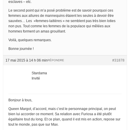
esclaves – etc.
Le second point qui m’a posé problème est de savoir pourquoi ces
femmes aux allures de mannequins étaient les seules à devoir être
sauvées… Les »femmes-laitières » ne semblent pas très bien loties
non pus. Tout comme les femmes de la populace qui mêlées aux
hommes forment un amas grouillant.
Voilà, quelques remarques.
Bonne journée !
17 mai 2015 à 14 h 06 min
#31878
RÉPONDRE
Stardama
Invité
Bonjour à tous,
Queen Margot, d’accord, mais c’est le personnage principal, on peut
bien lui accorder ce moment. Sa relation avec Furiosa a été plutôt
égalitaire tout du long. Et ce plan, quand il est mis en action, repose sur
tout le monde, pas que sur Max.