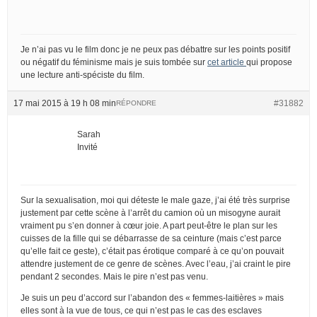
Je n’ai pas vu le film donc je ne peux pas débattre sur les points positif
ou négatif du féminisme mais je suis tombée sur
cet article
qui propose
une lecture anti-spéciste du film.
17 mai 2015 à 19 h 08 min
#31882
RÉPONDRE
Sarah
Invité
Sur la sexualisation, moi qui déteste le male gaze, j’ai été très surprise
justement par cette scène à l’arrêt du camion où un misogyne aurait
vraiment pu s’en donner à cœur joie. A part peut-être le plan sur les
cuisses de la fille qui se débarrasse de sa ceinture (mais c’est parce
qu’elle fait ce geste), c’était pas érotique comparé à ce qu’on pouvait
attendre justement de ce genre de scènes. Avec l’eau, j’ai craint le pire
pendant 2 secondes. Mais le pire n’est pas venu.
Je suis un peu d’accord sur l’abandon des « femmes-laitières » mais
elles sont à la vue de tous, ce qui n’est pas le cas des esclaves