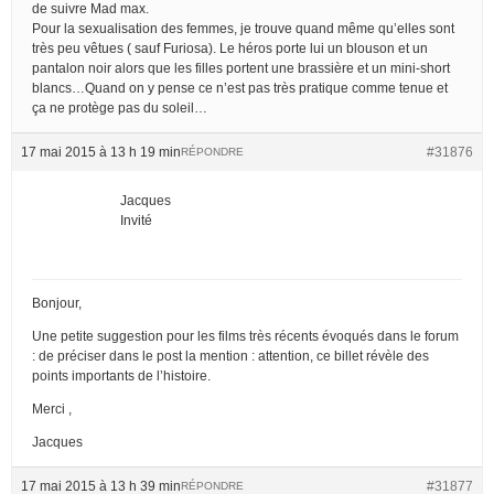
de suivre Mad max.
Pour la sexualisation des femmes, je trouve quand même qu’elles sont
très peu vêtues ( sauf Furiosa). Le héros porte lui un blouson et un
pantalon noir alors que les filles portent une brassière et un mini-short
blancs…Quand on y pense ce n’est pas très pratique comme tenue et
ça ne protège pas du soleil…
17 mai 2015 à 13 h 19 min
#31876
RÉPONDRE
Jacques
Invité
Bonjour,
Une petite suggestion pour les films très récents évoqués dans le forum
: de préciser dans le post la mention : attention, ce billet révèle des
points importants de l’histoire.
Merci ,
Jacques
17 mai 2015 à 13 h 39 min
#31877
RÉPONDRE