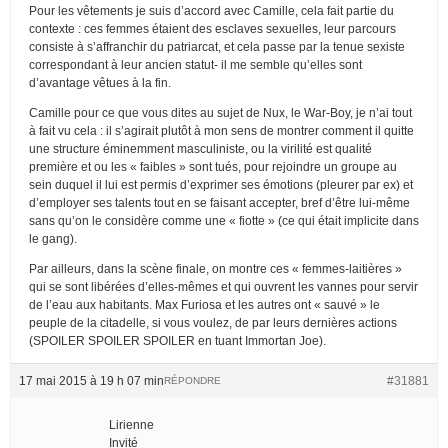
Pour les vêtements je suis d’accord avec Camille, cela fait partie du
contexte : ces femmes étaient des esclaves sexuelles, leur parcours
consiste à s’affranchir du patriarcat, et cela passe par la tenue sexiste
correspondant à leur ancien statut- il me semble qu’elles sont
d’avantage vêtues à la fin.
Camille pour ce que vous dites au sujet de Nux, le War-Boy, je n’ai tout
à fait vu cela : il s’agirait plutôt à mon sens de montrer comment il quitte
une structure éminemment masculiniste, ou la virilité est qualité
première et ou les « faibles » sont tués, pour rejoindre un groupe au
sein duquel il lui est permis d’exprimer ses émotions (pleurer par ex) et
d’employer ses talents tout en se faisant accepter, bref d’être lui-même
sans qu’on le considère comme une « fiotte » (ce qui était implicite dans
le gang).
Par ailleurs, dans la scène finale, on montre ces « femmes-laitières »
qui se sont libérées d’elles-mêmes et qui ouvrent les vannes pour servir
de l’eau aux habitants. Max Furiosa et les autres ont « sauvé » le
peuple de la citadelle, si vous voulez, de par leurs dernières actions
(SPOILER SPOILER SPOILER en tuant Immortan Joe).
17 mai 2015 à 19 h 07 min
#31881
RÉPONDRE
Lirienne
Invité