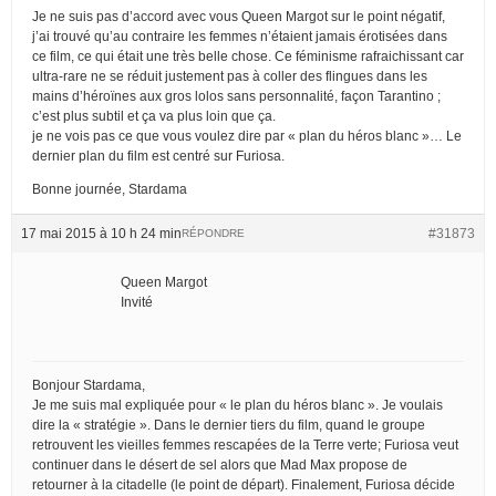
Je ne suis pas d’accord avec vous Queen Margot sur le point négatif,
j’ai trouvé qu’au contraire les femmes n’étaient jamais érotisées dans
ce film, ce qui était une très belle chose. Ce féminisme rafraichissant car
ultra-rare ne se réduit justement pas à coller des flingues dans les
mains d’héroïnes aux gros lolos sans personnalité, façon Tarantino ;
c’est plus subtil et ça va plus loin que ça.
je ne vois pas ce que vous voulez dire par « plan du héros blanc »… Le
dernier plan du film est centré sur Furiosa.
Bonne journée, Stardama
17 mai 2015 à 10 h 24 min
#31873
RÉPONDRE
Queen Margot
Invité
Bonjour Stardama,
Je me suis mal expliquée pour « le plan du héros blanc ». Je voulais
dire la « stratégie ». Dans le dernier tiers du film, quand le groupe
retrouvent les vieilles femmes rescapées de la Terre verte; Furiosa veut
continuer dans le désert de sel alors que Mad Max propose de
retourner à la citadelle (le point de départ). Finalement, Furiosa décide