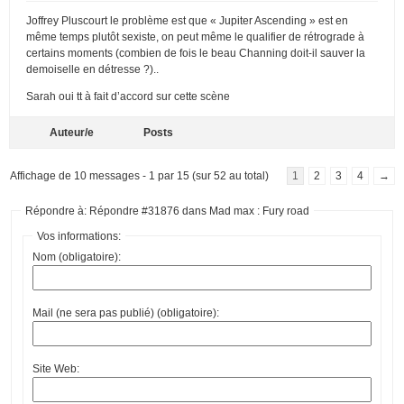
Joffrey Pluscourt le problème est que « Jupiter Ascending » est en
même temps plutôt sexiste, on peut même le qualifier de rétrograde à
certains moments (combien de fois le beau Channing doit-il sauver la
demoiselle en détresse ?)..
Sarah oui tt à fait d’accord sur cette scène
Auteur/e
Posts
Affichage de 10 messages - 1 par 15 (sur 52 au total)
1
2
3
4
→
Répondre à: Répondre #31876 dans Mad max : Fury road
Vos informations:
Nom (obligatoire):
Mail (ne sera pas publié) (obligatoire):
Site Web: