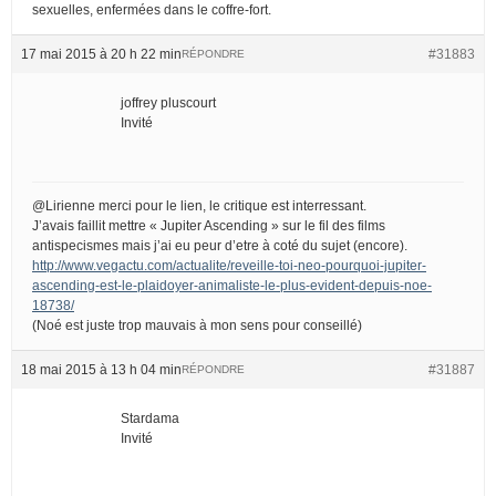
sexuelles, enfermées dans le coffre-fort.
17 mai 2015 à 20 h 22 min
#31883
RÉPONDRE
joffrey pluscourt
Invité
@Lirienne merci pour le lien, le critique est interressant.
J’avais faillit mettre « Jupiter Ascending » sur le fil des films
antispecismes mais j’ai eu peur d’etre à coté du sujet (encore).
http://www.vegactu.com/actualite/reveille-toi-neo-pourquoi-jupiter-
ascending-est-le-plaidoyer-animaliste-le-plus-evident-depuis-noe-
18738/
(Noé est juste trop mauvais à mon sens pour conseillé)
18 mai 2015 à 13 h 04 min
#31887
RÉPONDRE
Stardama
Invité