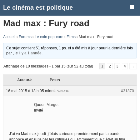
Le cinéma est politique
Mad max : Fury road
Accueil
›
Forums
›
Le coin pop-corn
›
Films
›
Mad max : Fury road
Ce sujet contient 51 réponses, 1 ps. et a été mis à jour pour la dernière fois
par
, le
Il y a 1 année
.
Affichage de 10 messages - 1 par 15 (sur 52 au total)
1
2
3
4
→
Auteur/e
Posts
16 mai 2015 à 18 h 05 min
#31870
RÉPONDRE
Queen Margot
Invité
J’ai vu Mad max jeudi. j’étais curieuse premièrement par la bande-
annonce et ensuite par les critiques qui affirmaient que c’était un film