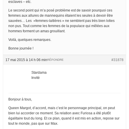
esclaves – etc.
Le second point qui m’a posé problème est de savoir pourquoi ces
femmes aux allures de mannequins étaient les seules à devoir être
sauvées… Les »femmes-laitières » ne semblent pas très bien loties
non pus. Tout comme les femmes de la populace qui mêlées aux
hommes forment un amas grouillant.
Voilà, quelques remarques.
Bonne journée !
17 mai 2015 à 14 h 06 min
#31878
RÉPONDRE
Stardama
Invité
Bonjour à tous,
Queen Margot, d’accord, mais c’est le personnage principal, on peut
bien lui accorder ce moment. Sa relation avec Furiosa a été plutôt
égalitaire tout du long. Et ce plan, quand il est mis en action, repose sur
tout le monde, pas que sur Max.