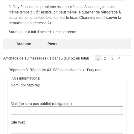
Joffrey Pluscourt le problème est que « Jupiter Ascending » est en
même temps plutôt sexiste, on peut même le qualifier de rétrograde à
certains moments (combien de fois le beau Channing doit-il sauver la
demoiselle en détresse ?)..
Sarah oui tt à fait d’accord sur cette scène
Auteur/e
Posts
Affichage de 10 messages - 1 par 15 (sur 52 au total)
1
2
3
4
→
Répondre à: Répondre #31883 dans Mad max : Fury road
Vos informations:
Nom (obligatoire):
Mail (ne sera pas publié) (obligatoire):
Site Web: