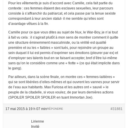
Pour les vêtements je suis d’accord avec Camille, cela fait partie du
contexte : ces femmes étaient des esclaves sexuelles, leur parcours
consiste à s’affranchir du patriarcat, et cela passe par la tenue sexiste
correspondant à leur ancien statut- il me semble qu’elles sont
d’avantage vêtues à la fin.
Camille pour ce que vous dites au sujet de Nux, le War-Boy, je n’ai tout
à fait vu cela : il s’agirait plutôt à mon sens de montrer comment il quitte
une structure éminemment masculiniste, ou la virilité est qualité
première et ou les « faibles » sont tués, pour rejoindre un groupe au
sein duquel il lui est permis d’exprimer ses émotions (pleurer par ex) et
d’employer ses talents tout en se faisant accepter, bref d’être lui-même
sans qu’on le considère comme une « fiotte » (ce qui était implicite dans
le gang).
Par ailleurs, dans la scène finale, on montre ces « femmes-laitières »
qui se sont libérées d’elles-mêmes et qui ouvrent les vannes pour servir
de l’eau aux habitants. Max Furiosa et les autres ont « sauvé » le
peuple de la citadelle, si vous voulez, de par leurs dernières actions
(SPOILER SPOILER SPOILER en tuant Immortan Joe).
17 mai 2015 à 19 h 07 min
#31881
RÉPONDRE
Lirienne
Invité