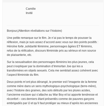
Camille
Invité
Bonjour,(Attention révélations sur l’histoire)
Une petite remarque sur le film. Je n’ai pas le temps de pousser la
réflexion, mais je suis assez d’accord avec vous sur des points positifs :
Héroïne forte ,solidarité féminine, personnages âgées ET féminins,
refus de la réification, discours féministe pris au sérieux et non source
de plaisanterie, etc.
Sur la sexualisation des personnages féminins les plus jeunes, cela
peut s’expliquer par la domination d’Immortan Joe qui les a
transformées en objets sexuels. Cela me semblait assez cohérent avec
l’aspect féministe du film.
Deux points m’ont plus dérangé, le premier est l’imagerie de la femme
comme mère dans un sens mythologiquo-psychologique (terre-mère),
avec l’histoire des graines, des sols détruits par les pluies acides,
l’ancienne esclave qui s’attache au War Boy et lui apporte tendresse et
réconfort – ces derniers étant présentés comme de pauvres garçons
embrigadés par IJ et qu’il faut protéger au mieux d’après les anciennes