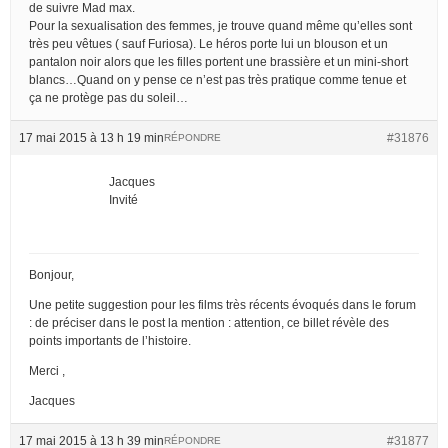
de suivre Mad max.
Pour la sexualisation des femmes, je trouve quand même qu’elles sont
très peu vêtues ( sauf Furiosa). Le héros porte lui un blouson et un
pantalon noir alors que les filles portent une brassière et un mini-short
blancs…Quand on y pense ce n’est pas très pratique comme tenue et
ça ne protège pas du soleil…
17 mai 2015 à 13 h 19 min
#31876
RÉPONDRE
Jacques
Invité
Bonjour,
Une petite suggestion pour les films très récents évoqués dans le forum
: de préciser dans le post la mention : attention, ce billet révèle des
points importants de l’histoire.
Merci ,
Jacques
17 mai 2015 à 13 h 39 min
#31877
RÉPONDRE