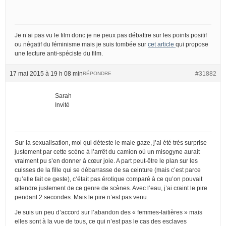
Je n’ai pas vu le film donc je ne peux pas débattre sur les points positif
ou négatif du féminisme mais je suis tombée sur
cet article
qui propose
une lecture anti-spéciste du film.
17 mai 2015 à 19 h 08 min
#31882
RÉPONDRE
Sarah
Invité
Sur la sexualisation, moi qui déteste le male gaze, j’ai été très surprise
justement par cette scène à l’arrêt du camion où un misogyne aurait
vraiment pu s’en donner à cœur joie. A part peut-être le plan sur les
cuisses de la fille qui se débarrasse de sa ceinture (mais c’est parce
qu’elle fait ce geste), c’était pas érotique comparé à ce qu’on pouvait
attendre justement de ce genre de scènes. Avec l’eau, j’ai craint le pire
pendant 2 secondes. Mais le pire n’est pas venu.
Je suis un peu d’accord sur l’abandon des « femmes-laitières » mais
elles sont à la vue de tous, ce qui n’est pas le cas des esclaves