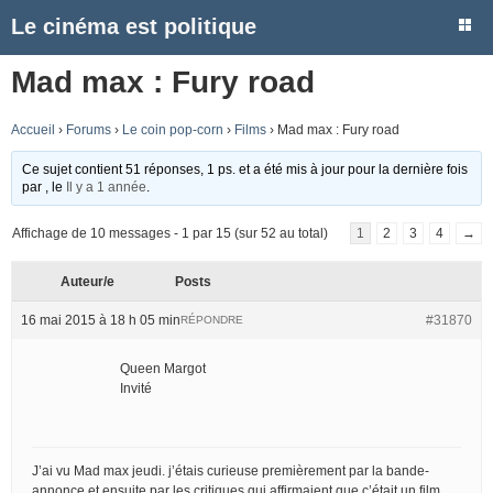
Le cinéma est politique
Mad max : Fury road
Accueil
›
Forums
›
Le coin pop-corn
›
Films
›
Mad max : Fury road
Ce sujet contient 51 réponses, 1 ps. et a été mis à jour pour la dernière fois
par
, le
Il y a 1 année
.
Affichage de 10 messages - 1 par 15 (sur 52 au total)
1
2
3
4
→
Auteur/e
Posts
16 mai 2015 à 18 h 05 min
#31870
RÉPONDRE
Queen Margot
Invité
J’ai vu Mad max jeudi. j’étais curieuse premièrement par la bande-
annonce et ensuite par les critiques qui affirmaient que c’était un film