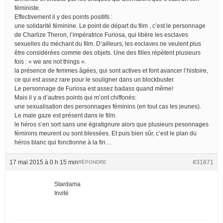
féministe.
Effectivement il y des points positifs :
une solidarité féminine. Le point de départ du film , c’est le personnage
de Charlize Theron, l’impératrice Furiosa, qui libère les esclaves
sexuelles du méchant du film. D’ailleurs, les esclaves ne veulent plus
être considérées comme des objets. Une des filles répètent plusieurs
fois : « we are not things ».
la présence de femmes âgées, qui sont actives et font avancer l’histoire,
ce qui est assez rare pour le souligner dans un blockbuster.
Le personnage de Furiosa est assez badass quand même!
Mais il y a d’autres points qui m’ont chiffonés:
une sexualisation des personnages féminins (en tout cas les jeunes).
Le male gaze est présent dans le film.
le héros s’en sort sans une égratignure alors que plusieurs pesonnages
féminins meurent ou sont blessées. Et puis bien sûr, c’est le plan du
héros blanc qui fonctionne à la fin…
17 mai 2015 à 0 h 15 min
#31871
RÉPONDRE
Stardama
Invité