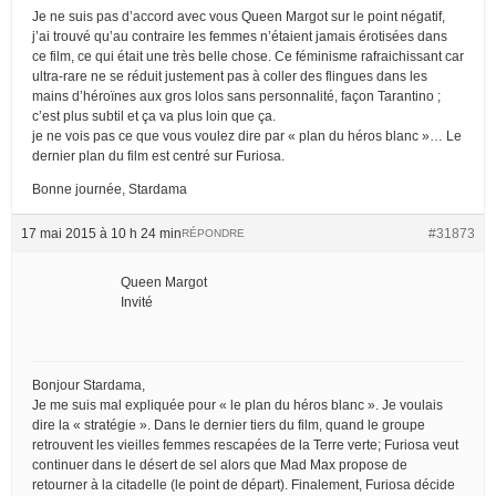
Je ne suis pas d’accord avec vous Queen Margot sur le point négatif,
j’ai trouvé qu’au contraire les femmes n’étaient jamais érotisées dans
ce film, ce qui était une très belle chose. Ce féminisme rafraichissant car
ultra-rare ne se réduit justement pas à coller des flingues dans les
mains d’héroïnes aux gros lolos sans personnalité, façon Tarantino ;
c’est plus subtil et ça va plus loin que ça.
je ne vois pas ce que vous voulez dire par « plan du héros blanc »… Le
dernier plan du film est centré sur Furiosa.
Bonne journée, Stardama
17 mai 2015 à 10 h 24 min
#31873
RÉPONDRE
Queen Margot
Invité
Bonjour Stardama,
Je me suis mal expliquée pour « le plan du héros blanc ». Je voulais
dire la « stratégie ». Dans le dernier tiers du film, quand le groupe
retrouvent les vieilles femmes rescapées de la Terre verte; Furiosa veut
continuer dans le désert de sel alors que Mad Max propose de
retourner à la citadelle (le point de départ). Finalement, Furiosa décide