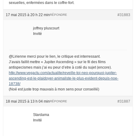
sexuelles, enfermées dans le coffre-fort.
17 mai 2015 à 20 h 22 min
#31883
RÉPONDRE
joffrey pluscourt
Invité
@Lirienne merci pour le lien, le critique est interressant.
J’avais faillit mettre « Jupiter Ascending » sur le fil des films
antispecismes mais j’ai eu peur d’etre à coté du sujet (encore).
http://www.vegactu.com/actualite/reveille-toi-neo-pourquoi-jupiter-
ascending-est-le-plaidoyer-animaliste-le-plus-evident-depuis-noe-
18738/
(Noé est juste trop mauvais à mon sens pour conseillé)
18 mai 2015 à 13 h 04 min
#31887
RÉPONDRE
Stardama
Invité