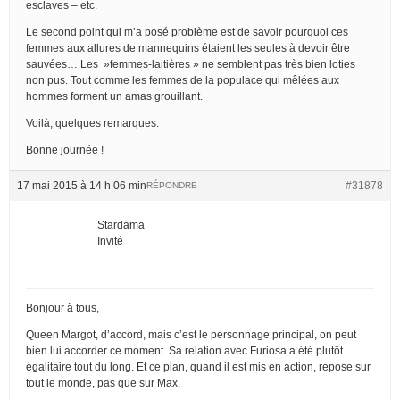
esclaves – etc.
Le second point qui m’a posé problème est de savoir pourquoi ces
femmes aux allures de mannequins étaient les seules à devoir être
sauvées… Les »femmes-laitières » ne semblent pas très bien loties
non pus. Tout comme les femmes de la populace qui mêlées aux
hommes forment un amas grouillant.
Voilà, quelques remarques.
Bonne journée !
17 mai 2015 à 14 h 06 min
#31878
RÉPONDRE
Stardama
Invité
Bonjour à tous,
Queen Margot, d’accord, mais c’est le personnage principal, on peut
bien lui accorder ce moment. Sa relation avec Furiosa a été plutôt
égalitaire tout du long. Et ce plan, quand il est mis en action, repose sur
tout le monde, pas que sur Max.