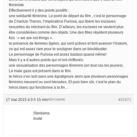
féministe.
Effectivement il y des points positifs :
une solidarité féminine. Le point de départ du film , c’est le personnage
de Charlize Theron, l’impératrice Furiosa, qui libère les esclaves
sexuelles du méchant du film. D’ailleurs, les esclaves ne veulent plus
être considérées comme des objets. Une des filles répètent plusieurs
fois : « we are not things ».
la présence de femmes âgées, qui sont actives et font avancer l’histoire,
ce qui est assez rare pour le souligner dans un blockbuster.
Le personnage de Furiosa est assez badass quand même!
Mais il y a d’autres points qui m’ont chiffonés:
une sexualisation des personnages féminins (en tout cas les jeunes).
Le male gaze est présent dans le film.
le héros s’en sort sans une égratignure alors que plusieurs pesonnages
féminins meurent ou sont blessées. Et puis bien sûr, c’est le plan du
héros blanc qui fonctionne à la fin…
17 mai 2015 à 0 h 15 min
#31871
RÉPONDRE
Stardama
Invité