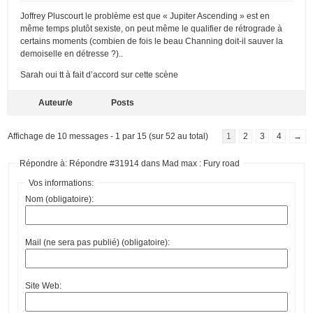
Joffrey Pluscourt le problème est que « Jupiter Ascending » est en
même temps plutôt sexiste, on peut même le qualifier de rétrograde à
certains moments (combien de fois le beau Channing doit-il sauver la
demoiselle en détresse ?)..
Sarah oui tt à fait d’accord sur cette scène
Auteur/e
Posts
Affichage de 10 messages - 1 par 15 (sur 52 au total)
1
2
3
4
→
Répondre à: Répondre #31914 dans Mad max : Fury road
Vos informations:
Nom (obligatoire):
Mail (ne sera pas publié) (obligatoire):
Site Web: