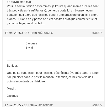
de suivre Mad max.
Pour la sexualisation des femmes, je trouve quand même qu’elles sont
très peu vêtues ( sauf Furiosa). Le héros porte lui un blouson et un
pantalon noir alors que les filles portent une brassière et un mini-short
blancs…Quand on y pense ce n’est pas très pratique comme tenue et
ça ne protège pas du soleil…
17 mai 2015 à 13 h 19 min
#31876
RÉPONDRE
Jacques
Invité
Bonjour,
Une petite suggestion pour les films très récents évoqués dans le forum
: de préciser dans le post la mention : attention, ce billet révèle des
points importants de l’histoire.
Merci ,
Jacques
17 mai 2015 à 13 h 39 min
#31877
RÉPONDRE