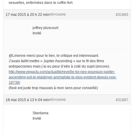
sexuelles, enfermées dans le coffre-fort.
17 mai 2015 à 20 h 22 min
#31883
RÉPONDRE
joffrey pluscourt
Invité
@Lirienne merci pour le lien, le critique est interressant.
J’avais faillit mettre « Jupiter Ascending » sur le fil des films
antispecismes mais j’ai eu peur d’etre à coté du sujet (encore).
http://www.vegactu.com/actualite/reveille-toi-neo-pourquoi-jupiter-
ascending-est-le-plaidoyer-animaliste-le-plus-evident-depuis-noe-
18738/
(Noé est juste trop mauvais à mon sens pour conseillé)
18 mai 2015 à 13 h 04 min
#31887
RÉPONDRE
Stardama
Invité