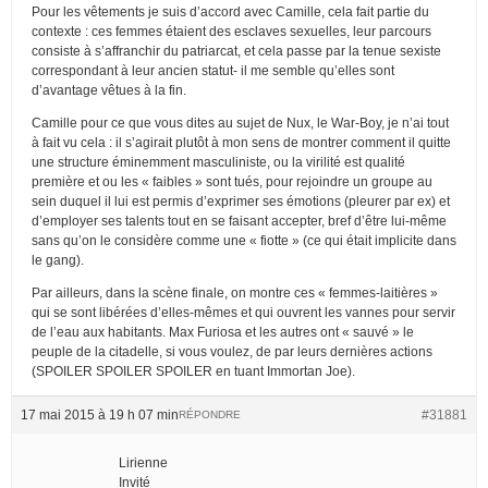
Pour les vêtements je suis d’accord avec Camille, cela fait partie du
contexte : ces femmes étaient des esclaves sexuelles, leur parcours
consiste à s’affranchir du patriarcat, et cela passe par la tenue sexiste
correspondant à leur ancien statut- il me semble qu’elles sont
d’avantage vêtues à la fin.
Camille pour ce que vous dites au sujet de Nux, le War-Boy, je n’ai tout
à fait vu cela : il s’agirait plutôt à mon sens de montrer comment il quitte
une structure éminemment masculiniste, ou la virilité est qualité
première et ou les « faibles » sont tués, pour rejoindre un groupe au
sein duquel il lui est permis d’exprimer ses émotions (pleurer par ex) et
d’employer ses talents tout en se faisant accepter, bref d’être lui-même
sans qu’on le considère comme une « fiotte » (ce qui était implicite dans
le gang).
Par ailleurs, dans la scène finale, on montre ces « femmes-laitières »
qui se sont libérées d’elles-mêmes et qui ouvrent les vannes pour servir
de l’eau aux habitants. Max Furiosa et les autres ont « sauvé » le
peuple de la citadelle, si vous voulez, de par leurs dernières actions
(SPOILER SPOILER SPOILER en tuant Immortan Joe).
17 mai 2015 à 19 h 07 min
#31881
RÉPONDRE
Lirienne
Invité