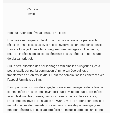
Camille
Invité
Bonjour,(Attention révélations sur l’histoire)
Une petite remarque sur le film. Je n’ai pas le temps de pousser la
réflexion, mais je suis assez d’accord avec vous sur des points positifs :
Héroïne forte ,solidarité féminine, personnages âgées ET féminins,
refus de la réification, discours féministe pris au sérieux et non source
de plaisanterie, etc.
Sur la sexualisation des personnages féminins les plus jeunes, cela
peut s’expliquer par la domination d’Immortan Joe qui les a
transformées en objets sexuels. Cela me semblait assez cohérent avec
l’aspect féministe du film.
Deux points m’ont plus dérangé, le premier est l’imagerie de la femme
comme mère dans un sens mythologiquo-psychologique (terre-mère),
avec l’histoire des graines, des sols détruits par les pluies acides,
l’ancienne esclave qui s’attache au War Boy et lui apporte tendresse et
réconfort – ces derniers étant présentés comme de pauvres garçons
embrigadés par IJ et qu’il faut protéger au mieux d’après les anciennes