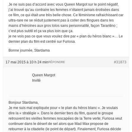
Je ne suis pas d’accord avec vous Queen Margot sur le point négatif,
j’ai trouvé qu’au contraire les femmes n’étaient jamais érotisées dans
ce film, ce qui était une très belle chose. Ce féminisme rafraichissant car
ultra-rare ne se réduit justement pas à coller des flingues dans les
mains d’héroïnes aux gros lolos sans personnalité, façon Tarantino ;
c’est plus subtil et ça va plus loin que ça.
je ne vois pas ce que vous voulez dire par « plan du héros blanc »… Le
dernier plan du film est centré sur Furiosa.
Bonne journée, Stardama
17 mai 2015 à 10 h 24 min
#31873
RÉPONDRE
Queen Margot
Invité
Bonjour Stardama,
Je me suis mal expliquée pour « le plan du héros blanc ». Je voulais
dire la « stratégie ». Dans le dernier tiers du film, quand le groupe
retrouvent les vieilles femmes rescapées de la Terre verte; Furiosa veut
continuer dans le désert de sel alors que Mad Max propose de
retourner à la citadelle (le point de départ). Finalement, Furiosa décide