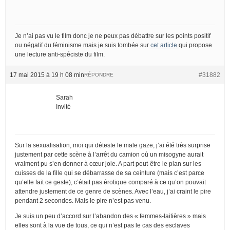
Je n’ai pas vu le film donc je ne peux pas débattre sur les points positif
ou négatif du féminisme mais je suis tombée sur
cet article
qui propose
une lecture anti-spéciste du film.
17 mai 2015 à 19 h 08 min
#31882
RÉPONDRE
Sarah
Invité
Sur la sexualisation, moi qui déteste le male gaze, j’ai été très surprise
justement par cette scène à l’arrêt du camion où un misogyne aurait
vraiment pu s’en donner à cœur joie. A part peut-être le plan sur les
cuisses de la fille qui se débarrasse de sa ceinture (mais c’est parce
qu’elle fait ce geste), c’était pas érotique comparé à ce qu’on pouvait
attendre justement de ce genre de scènes. Avec l’eau, j’ai craint le pire
pendant 2 secondes. Mais le pire n’est pas venu.
Je suis un peu d’accord sur l’abandon des « femmes-laitières » mais
elles sont à la vue de tous, ce qui n’est pas le cas des esclaves