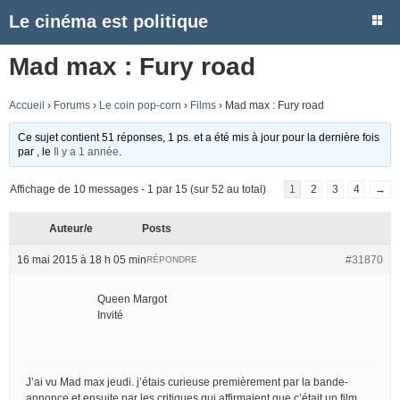
Le cinéma est politique
Mad max : Fury road
Accueil
›
Forums
›
Le coin pop-corn
›
Films
›
Mad max : Fury road
Ce sujet contient 51 réponses, 1 ps. et a été mis à jour pour la dernière fois
par
, le
Il y a 1 année
.
Affichage de 10 messages - 1 par 15 (sur 52 au total)
1
2
3
4
→
Auteur/e
Posts
16 mai 2015 à 18 h 05 min
#31870
RÉPONDRE
Queen Margot
Invité
J’ai vu Mad max jeudi. j’étais curieuse premièrement par la bande-
annonce et ensuite par les critiques qui affirmaient que c’était un film