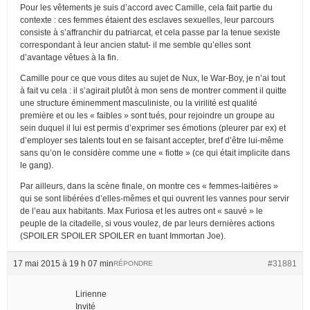
Pour les vêtements je suis d’accord avec Camille, cela fait partie du
contexte : ces femmes étaient des esclaves sexuelles, leur parcours
consiste à s’affranchir du patriarcat, et cela passe par la tenue sexiste
correspondant à leur ancien statut- il me semble qu’elles sont
d’avantage vêtues à la fin.
Camille pour ce que vous dites au sujet de Nux, le War-Boy, je n’ai tout
à fait vu cela : il s’agirait plutôt à mon sens de montrer comment il quitte
une structure éminemment masculiniste, ou la virilité est qualité
première et ou les « faibles » sont tués, pour rejoindre un groupe au
sein duquel il lui est permis d’exprimer ses émotions (pleurer par ex) et
d’employer ses talents tout en se faisant accepter, bref d’être lui-même
sans qu’on le considère comme une « fiotte » (ce qui était implicite dans
le gang).
Par ailleurs, dans la scène finale, on montre ces « femmes-laitières »
qui se sont libérées d’elles-mêmes et qui ouvrent les vannes pour servir
de l’eau aux habitants. Max Furiosa et les autres ont « sauvé » le
peuple de la citadelle, si vous voulez, de par leurs dernières actions
(SPOILER SPOILER SPOILER en tuant Immortan Joe).
17 mai 2015 à 19 h 07 min
#31881
RÉPONDRE
Lirienne
Invité