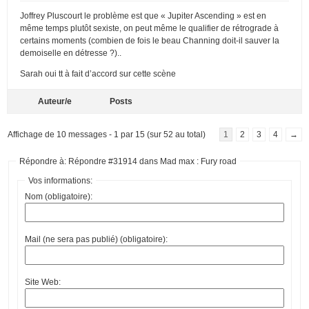
Joffrey Pluscourt le problème est que « Jupiter Ascending » est en
même temps plutôt sexiste, on peut même le qualifier de rétrograde à
certains moments (combien de fois le beau Channing doit-il sauver la
demoiselle en détresse ?)..
Sarah oui tt à fait d’accord sur cette scène
Auteur/e
Posts
Affichage de 10 messages - 1 par 15 (sur 52 au total)
1
2
3
4
→
Répondre à: Répondre #31914 dans Mad max : Fury road
Vos informations:
Nom (obligatoire):
Mail (ne sera pas publié) (obligatoire):
Site Web: