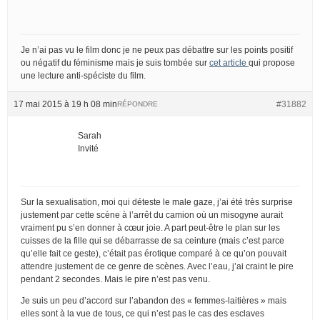
Je n’ai pas vu le film donc je ne peux pas débattre sur les points positif
ou négatif du féminisme mais je suis tombée sur
cet article
qui propose
une lecture anti-spéciste du film.
17 mai 2015 à 19 h 08 min
#31882
RÉPONDRE
Sarah
Invité
Sur la sexualisation, moi qui déteste le male gaze, j’ai été très surprise
justement par cette scène à l’arrêt du camion où un misogyne aurait
vraiment pu s’en donner à cœur joie. A part peut-être le plan sur les
cuisses de la fille qui se débarrasse de sa ceinture (mais c’est parce
qu’elle fait ce geste), c’était pas érotique comparé à ce qu’on pouvait
attendre justement de ce genre de scènes. Avec l’eau, j’ai craint le pire
pendant 2 secondes. Mais le pire n’est pas venu.
Je suis un peu d’accord sur l’abandon des « femmes-laitières » mais
elles sont à la vue de tous, ce qui n’est pas le cas des esclaves