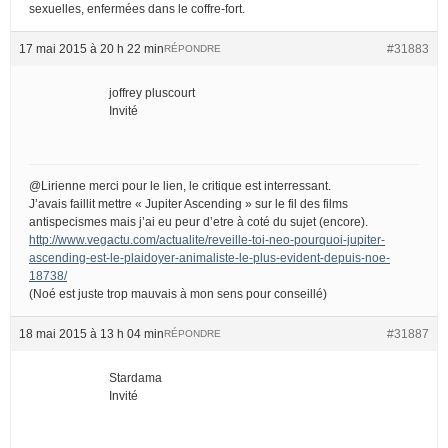
sexuelles, enfermées dans le coffre-fort.
17 mai 2015 à 20 h 22 min
#31883
RÉPONDRE
joffrey pluscourt
Invité
@Lirienne merci pour le lien, le critique est interressant.
J’avais faillit mettre « Jupiter Ascending » sur le fil des films
antispecismes mais j’ai eu peur d’etre à coté du sujet (encore).
http://www.vegactu.com/actualite/reveille-toi-neo-pourquoi-jupiter-
ascending-est-le-plaidoyer-animaliste-le-plus-evident-depuis-noe-
18738/
(Noé est juste trop mauvais à mon sens pour conseillé)
18 mai 2015 à 13 h 04 min
#31887
RÉPONDRE
Stardama
Invité