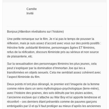
Camille
Invité
Bonjour,(Attention révélations sur l’histoire)
Une petite remarque sur le film. Je n’ai pas le temps de pousser la
réflexion, mais je suis assez d’accord avec vous sur des points positifs :
Héroïne forte ,solidarité féminine, personnages âgées ET féminins,
refus de la réification, discours féministe pris au sérieux et non source
de plaisanterie, etc.
Sur la sexualisation des personnages féminins les plus jeunes, cela
peut s’expliquer par la domination d’Immortan Joe qui les a
transformées en objets sexuels. Cela me semblait assez cohérent avec
l’aspect féministe du film.
Deux points m’ont plus dérangé, le premier est l’imagerie de la femme
comme mère dans un sens mythologiquo-psychologique (terre-mère),
avec l’histoire des graines, des sols détruits par les pluies acides,
l’ancienne esclave qui s’attache au War Boy et lui apporte tendresse et
réconfort – ces derniers étant présentés comme de pauvres garçons
embrigadés par IJ et qu’il faut protéger au mieux d’après les anciennes