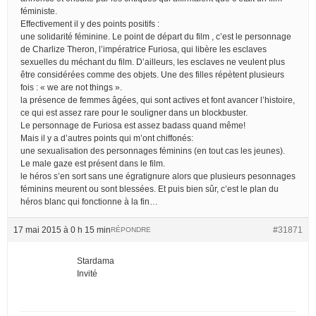
féministe.
Effectivement il y des points positifs :
une solidarité féminine. Le point de départ du film , c’est le personnage
de Charlize Theron, l’impératrice Furiosa, qui libère les esclaves
sexuelles du méchant du film. D’ailleurs, les esclaves ne veulent plus
être considérées comme des objets. Une des filles répètent plusieurs
fois : « we are not things ».
la présence de femmes âgées, qui sont actives et font avancer l’histoire,
ce qui est assez rare pour le souligner dans un blockbuster.
Le personnage de Furiosa est assez badass quand même!
Mais il y a d’autres points qui m’ont chiffonés:
une sexualisation des personnages féminins (en tout cas les jeunes).
Le male gaze est présent dans le film.
le héros s’en sort sans une égratignure alors que plusieurs pesonnages
féminins meurent ou sont blessées. Et puis bien sûr, c’est le plan du
héros blanc qui fonctionne à la fin…
17 mai 2015 à 0 h 15 min
#31871
RÉPONDRE
Stardama
Invité