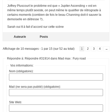
Joffrey Pluscourt le problème est que « Jupiter Ascending » est en
même temps plutôt sexiste, on peut même le qualifier de rétrograde à
certains moments (combien de fois le beau Channing doit-il sauver la
demoiselle en détresse ?)..
Sarah oui tt à fait d’accord sur cette scène
Auteur/e
Posts
Affichage de 10 messages - 1 par 15 (sur 52 au total)
1
2
3
4
→
Répondre à: Répondre #31914 dans Mad max : Fury road
Vos informations:
Nom (obligatoire):
Mail (ne sera pas publié) (obligatoire):
Site Web: