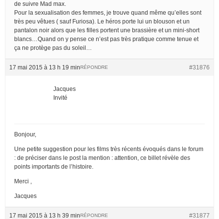
de suivre Mad max.
Pour la sexualisation des femmes, je trouve quand même qu’elles sont
très peu vêtues ( sauf Furiosa). Le héros porte lui un blouson et un
pantalon noir alors que les filles portent une brassière et un mini-short
blancs…Quand on y pense ce n’est pas très pratique comme tenue et
ça ne protège pas du soleil…
17 mai 2015 à 13 h 19 min
#31876
RÉPONDRE
Jacques
Invité
Bonjour,
Une petite suggestion pour les films très récents évoqués dans le forum
: de préciser dans le post la mention : attention, ce billet révèle des
points importants de l’histoire.
Merci ,
Jacques
17 mai 2015 à 13 h 39 min
#31877
RÉPONDRE