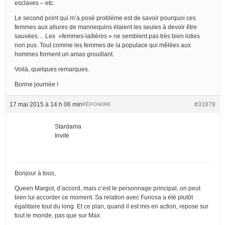
esclaves – etc.
Le second point qui m’a posé problème est de savoir pourquoi ces
femmes aux allures de mannequins étaient les seules à devoir être
sauvées… Les »femmes-laitières » ne semblent pas très bien loties
non pus. Tout comme les femmes de la populace qui mêlées aux
hommes forment un amas grouillant.
Voilà, quelques remarques.
Bonne journée !
17 mai 2015 à 14 h 06 min
#31878
RÉPONDRE
Stardama
Invité
Bonjour à tous,
Queen Margot, d’accord, mais c’est le personnage principal, on peut
bien lui accorder ce moment. Sa relation avec Furiosa a été plutôt
égalitaire tout du long. Et ce plan, quand il est mis en action, repose sur
tout le monde, pas que sur Max.