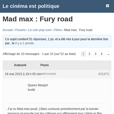
Le cinéma est politique
Mad max : Fury road
Accueil
›
Forums
›
Le coin pop-corn
›
Films
›
Mad max : Fury road
Ce sujet contient 51 réponses, 1 ps. et a été mis à jour pour la dernière fois
par
, le
Il y a 1 année
.
Affichage de 10 messages - 1 par 15 (sur 52 au total)
1
2
3
4
→
Auteur/e
Posts
16 mai 2015 à 18 h 05 min
#31870
RÉPONDRE
Queen Margot
Invité
J’ai vu Mad max jeudi. j’étais curieuse premièrement par la bande-
annonce et ensuite par les critiques qui affirmaient que c’était un film