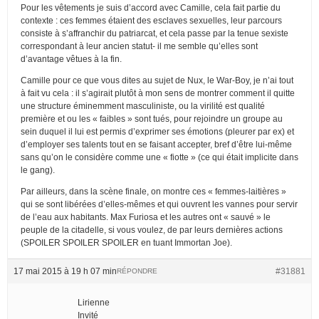
Pour les vêtements je suis d’accord avec Camille, cela fait partie du
contexte : ces femmes étaient des esclaves sexuelles, leur parcours
consiste à s’affranchir du patriarcat, et cela passe par la tenue sexiste
correspondant à leur ancien statut- il me semble qu’elles sont
d’avantage vêtues à la fin.
Camille pour ce que vous dites au sujet de Nux, le War-Boy, je n’ai tout
à fait vu cela : il s’agirait plutôt à mon sens de montrer comment il quitte
une structure éminemment masculiniste, ou la virilité est qualité
première et ou les « faibles » sont tués, pour rejoindre un groupe au
sein duquel il lui est permis d’exprimer ses émotions (pleurer par ex) et
d’employer ses talents tout en se faisant accepter, bref d’être lui-même
sans qu’on le considère comme une « fiotte » (ce qui était implicite dans
le gang).
Par ailleurs, dans la scène finale, on montre ces « femmes-laitières »
qui se sont libérées d’elles-mêmes et qui ouvrent les vannes pour servir
de l’eau aux habitants. Max Furiosa et les autres ont « sauvé » le
peuple de la citadelle, si vous voulez, de par leurs dernières actions
(SPOILER SPOILER SPOILER en tuant Immortan Joe).
17 mai 2015 à 19 h 07 min
#31881
RÉPONDRE
Lirienne
Invité