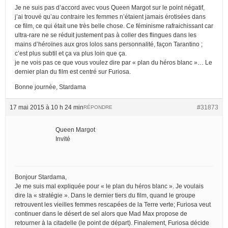
Je ne suis pas d’accord avec vous Queen Margot sur le point négatif,
j’ai trouvé qu’au contraire les femmes n’étaient jamais érotisées dans
ce film, ce qui était une très belle chose. Ce féminisme rafraichissant car
ultra-rare ne se réduit justement pas à coller des flingues dans les
mains d’héroïnes aux gros lolos sans personnalité, façon Tarantino ;
c’est plus subtil et ça va plus loin que ça.
je ne vois pas ce que vous voulez dire par « plan du héros blanc »… Le
dernier plan du film est centré sur Furiosa.
Bonne journée, Stardama
17 mai 2015 à 10 h 24 min
#31873
RÉPONDRE
Queen Margot
Invité
Bonjour Stardama,
Je me suis mal expliquée pour « le plan du héros blanc ». Je voulais
dire la « stratégie ». Dans le dernier tiers du film, quand le groupe
retrouvent les vieilles femmes rescapées de la Terre verte; Furiosa veut
continuer dans le désert de sel alors que Mad Max propose de
retourner à la citadelle (le point de départ). Finalement, Furiosa décide