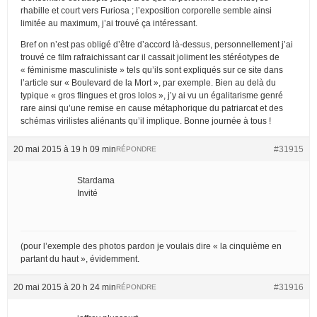
rhabille et court vers Furiosa ; l’exposition corporelle semble ainsi
limitée au maximum, j’ai trouvé ça intéressant.
Bref on n’est pas obligé d’être d’accord là-dessus, personnellement j’ai
trouvé ce film rafraichissant car il cassait joliment les stéréotypes de
« féminisme masculiniste » tels qu’ils sont expliqués sur ce site dans
l’article sur « Boulevard de la Mort », par exemple. Bien au delà du
typique « gros flingues et gros lolos », j’y ai vu un égalitarisme genré
rare ainsi qu’une remise en cause métaphorique du patriarcat et des
schémas virilistes aliénants qu’il implique. Bonne journée à tous !
20 mai 2015 à 19 h 09 min
#31915
RÉPONDRE
Stardama
Invité
(pour l’exemple des photos pardon je voulais dire « la cinquième en
partant du haut », évidemment.
20 mai 2015 à 20 h 24 min
#31916
RÉPONDRE