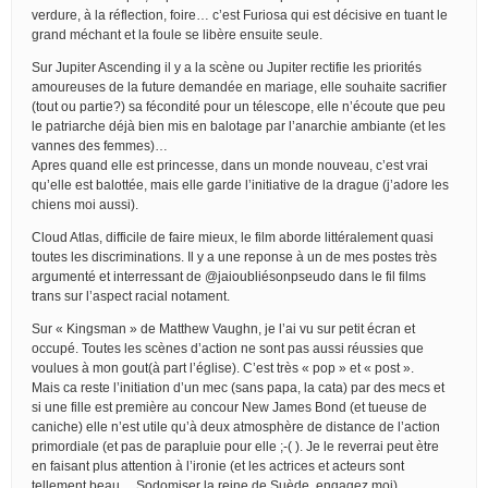
verdure, à la réflection, foire… c’est Furiosa qui est décisive en tuant le
grand méchant et la foule se libère ensuite seule.
Sur Jupiter Ascending il y a la scène ou Jupiter rectifie les priorités
amoureuses de la future demandée en mariage, elle souhaite sacrifier
(tout ou partie?) sa fécondité pour un télescope, elle n’écoute que peu
le patriarche déjà bien mis en balotage par l’anarchie ambiante (et les
vannes des femmes)…
Apres quand elle est princesse, dans un monde nouveau, c’est vrai
qu’elle est balottée, mais elle garde l’initiative de la drague (j’adore les
chiens moi aussi).
Cloud Atlas, difficile de faire mieux, le film aborde littéralement quasi
toutes les discriminations. Il y a une reponse à un de mes postes très
argumenté et interressant de @jaioubliésonpseudo dans le fil films
trans sur l’aspect racial notament.
Sur « Kingsman » de Matthew Vaughn, je l’ai vu sur petit écran et
occupé. Toutes les scènes d’action ne sont pas aussi réussies que
voulues à mon gout(à part l’église). C’est très « pop » et « post ».
Mais ca reste l’initiation d’un mec (sans papa, la cata) par des mecs et
si une fille est première au concour New James Bond (et tueuse de
caniche) elle n’est utile qu’à deux atmosphère de distance de l’action
primordiale (et pas de parapluie pour elle ;-( ). Je le reverrai peut ètre
en faisant plus attention à l’ironie (et les actrices et acteurs sont
tellement beau… Sodomiser la reine de Suède, engagez moi)