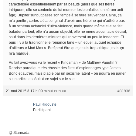
caractérisée essentiellement par sa beauté (alors que ses frères
intriguent, elle se contente de lui montrer les bienfaits d’un sérum anti-
âge). Jupiter surtout passe son temps à se faire sauver par Caine, ça
m’a gonflé ; certes c’était original d’avoir une héroine qui n’adhère pas
à un schéma actanciel d’ultra-violence, mais quand même elle se fait
balader partout, elle n’a aucun objectif, elle ne mène aucun acte décisif,
sauf dans les dernières minutes qui renversent un peu la tendance. Et
puis il y a la traditionnelle romance tarte – un écueil auquel échappe
d’ailleurs « Mad Max ». Bref peut-être que je suis trop critique, mais ça
m’a marqué.
Au fait avez-vous vu le récent « Kingsman » de Matthew Vaughn ?
Reprise parodique très réussie des films d’espionnages type James
Bond et autres, mais plagié par un sexisme latent – on pourra en parler,
si un article est écrit à ce sujet sur le site.
21 mai 2015 à 17 h 09 min
#31936
RÉPONDRE
Paul Rigouste
Participant
@ Starmada