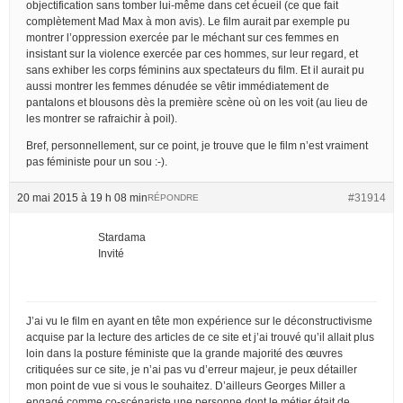
objectification sans tomber lui-même dans cet écueil (ce que fait
complètement Mad Max à mon avis). Le film aurait par exemple pu
montrer l’oppression exercée par le méchant sur ces femmes en
insistant sur la violence exercée par ces hommes, sur leur regard, et
sans exhiber les corps féminins aux spectateurs du film. Et il aurait pu
aussi montrer les femmes dénudée se vêtir immédiatement de
pantalons et blousons dès la première scène où on les voit (au lieu de
les montrer se rafraichir à poil).
Bref, personnellement, sur ce point, je trouve que le film n’est vraiment
pas féministe pour un sou :-).
20 mai 2015 à 19 h 08 min
#31914
RÉPONDRE
Stardama
Invité
J’ai vu le film en ayant en tête mon expérience sur le déconstructivisme
acquise par la lecture des articles de ce site et j’ai trouvé qu’il allait plus
loin dans la posture féministe que la grande majorité des œuvres
critiquées sur ce site, je n’ai pas vu d’erreur majeur, je peux détailler
mon point de vue si vous le souhaitez. D’ailleurs Georges Miller a
engagé comme co-scénariste une personne dont le métier était de