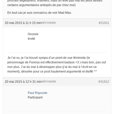
proches végétariens, vraiment, mais on lève pas mal les yeux devant
certains argumentaires antispés de par chez moi)
En tout cas je suis convaincu de voir Mad Max.
20 mai 2015 à 11 h 15 min
#31911
RÉPONDRE
Grussie
Invité
Je l’ai vu, je l’ai trouvé sympa d’un point de vue féministe (le
personnage de Furiosa est effectivement badass <3 ) mais bon, pas ouf
non plus. J’ai du mal à développer plus (j’ai du mal à l’écrit en ce
moment), désolée pour ce post hautement argumenté et étoffé ^^
20 mai 2015 à 12 h 31 min
#31912
RÉPONDRE
Paul Rigouste
Participant