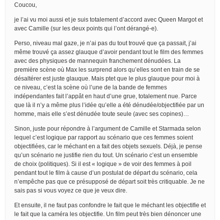
Coucou,
je l’ai vu moi aussi et je suis totalement d’accord avec Queen Margot et
avec Camille (sur les deux points qui l’ont dérangé-e).
Perso, niveau mal gaze, je n’ai pas du tout trouvé que ça passait, j’ai
même trouvé ça assez glauque d’avoir pendant tout le film des femmes
avec des physiques de mannequin franchement dénudées. La
première scène où Max les surprend alors qu’elles sont en train de se
désaltérer est juste glauque. Mais ptet que le plus glauque pour moi à
ce niveau, c’est la scène où l’une de la bande de femmes
indépendantes fait l’appât en haut d’une grue, totalement nue. Parce
que là il n’y a même plus l’idée qu’elle a été dénudée/objectifiée par un
homme, mais elle s’est dénudée toute seule (avec ses copines)…
Sinon, juste pour répondre à l’argument de Camille et Starmada selon
lequel c’est logique par rapport au scénario que ces femmes soient
objectifiées, car le méchant en a fait des objets sexuels. Déjà, je pense
qu’un scénario ne justifie rien du tout. Un scénario c’est un ensemble
de choix (politiques). Si il est « logique » de voir des femmes à poil
pendant tout le film à cause d’un postulat de départ du scénario, cela
n’empêche pas que ce présupposé de départ soit très critiquable. Je ne
sais pas si vous voyez ce que je veux dire.
Et ensuite, il ne faut pas confondre le fait que le méchant les objectifie et
le fait que la caméra les objectifie. Un film peut très bien dénoncer une