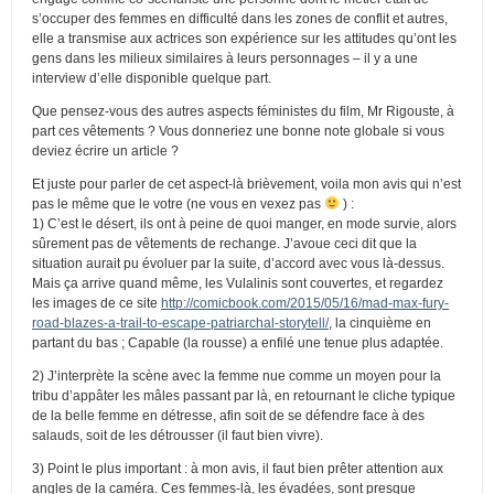
s’occuper des femmes en difficulté dans les zones de conflit et autres,
elle a transmise aux actrices son expérience sur les attitudes qu’ont les
gens dans les milieux similaires à leurs personnages – il y a une
interview d’elle disponible quelque part.
Que pensez-vous des autres aspects féministes du film, Mr Rigouste, à
part ces vêtements ? Vous donneriez une bonne note globale si vous
deviez écrire un article ?
Et juste pour parler de cet aspect-là brièvement, voila mon avis qui n’est
pas le même que le votre (ne vous en vexez pas
) :
1) C’est le désert, ils ont à peine de quoi manger, en mode survie, alors
sûrement pas de vêtements de rechange. J’avoue ceci dit que la
situation aurait pu évoluer par la suite, d’accord avec vous là-dessus.
Mais ça arrive quand même, les Vulalinis sont couvertes, et regardez
les images de ce site
http://comicbook.com/2015/05/16/mad-max-fury-
road-blazes-a-trail-to-escape-patriarchal-storytell/
, la cinquième en
partant du bas ; Capable (la rousse) a enfilé une tenue plus adaptée.
2) J’interprète la scène avec la femme nue comme un moyen pour la
tribu d’appâter les mâles passant par là, en retournant le cliche typique
de la belle femme en détresse, afin soit de se défendre face à des
salauds, soit de les détrousser (il faut bien vivre).
3) Point le plus important : à mon avis, il faut bien prêter attention aux
angles de la caméra. Ces femmes-là, les évadées, sont presque