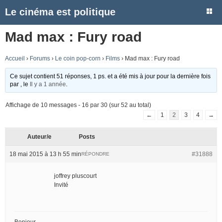
Le cinéma est politique
Mad max : Fury road
Accueil
›
Forums
›
Le coin pop-corn
›
Films
›
Mad max : Fury road
Ce sujet contient 51 réponses, 1 ps. et a été mis à jour pour la dernière fois
par
, le
Il y a 1 année
.
Affichage de 10 messages - 16 par 30 (sur 52 au total)
←
1
2
3
4
→
Auteur/e
Posts
18 mai 2015 à 13 h 55 min
#31888
RÉPONDRE
joffrey pluscourt
Invité
Bonjour