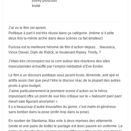
joffrey pluscourt
Invité
J’ai vu le film cet aprem.
Politique à part il est très réussi dans ça catégorie. (mème si il pète
deux fois la mème arche dans deux scènes ca fait amateur)
Furiosa est la meilleure héroine de film d’action depuis… Naussica,
Vince Diesel, Dalh de Ridick, le lieutenant Ripley, Trinity..?
J’étais très circonspect sur la com autour des réactions des sites
masculanistes échauffé par l’emploi médiatisé d’Eve Ensler.
Le film a un discours politique sous jacent écolo, féministe, anti spé et
antifa aussi clair que peut l’étre le discour réac de la plupart des autres
prods à gros budget.
J’aime particulierement la premiere scene d’action ou le héros
impuissant offre un point de vue trés critique sur le « baboum! pan! pan!
meurt sale figurant anonyme! ».
Il y a beaucoup d’autre trouvailles du genre, c’est malin et généreux
sans tomber dans la pose (enfin trop dans la pose).
En soutien de Stardama, Max vole à deux reprises des vétements
(veste et une paire de botte) le pactage est donc pauvre en uniforme. La