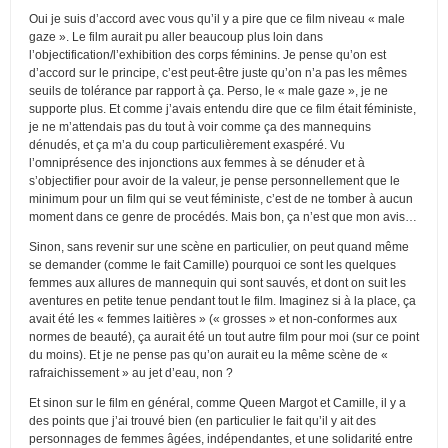
Oui je suis d’accord avec vous qu’il y a pire que ce film niveau « male
gaze ». Le film aurait pu aller beaucoup plus loin dans
l’objectification/l’exhibition des corps féminins. Je pense qu’on est
d’accord sur le principe, c’est peut-être juste qu’on n’a pas les mêmes
seuils de tolérance par rapport à ça. Perso, le « male gaze », je ne
supporte plus. Et comme j’avais entendu dire que ce film était féministe,
je ne m’attendais pas du tout à voir comme ça des mannequins
dénudés, et ça m’a du coup particulièrement exaspéré. Vu
l’omniprésence des injonctions aux femmes à se dénuder et à
s’objectifier pour avoir de la valeur, je pense personnellement que le
minimum pour un film qui se veut féministe, c’est de ne tomber à aucun
moment dans ce genre de procédés. Mais bon, ça n’est que mon avis…
Sinon, sans revenir sur une scène en particulier, on peut quand même
se demander (comme le fait Camille) pourquoi ce sont les quelques
femmes aux allures de mannequin qui sont sauvés, et dont on suit les
aventures en petite tenue pendant tout le film. Imaginez si à la place, ça
avait été les « femmes laitières » (« grosses » et non-conformes aux
normes de beauté), ça aurait été un tout autre film pour moi (sur ce point
du moins). Et je ne pense pas qu’on aurait eu la même scène de «
rafraichissement » au jet d’eau, non ?
Et sinon sur le film en général, comme Queen Margot et Camille, il y a
des points que j’ai trouvé bien (en particulier le fait qu’il y ait des
personnages de femmes âgées, indépendantes, et une solidarité entre