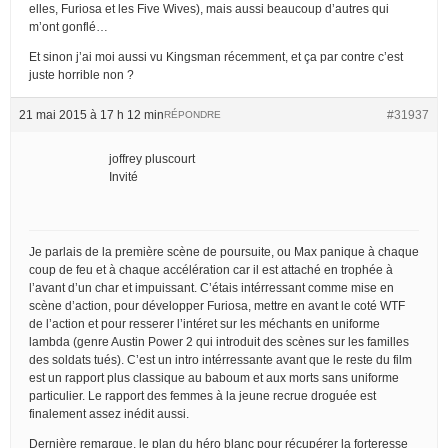
elles, Furiosa et les Five Wives), mais aussi beaucoup d’autres qui
m’ont gonflé…
Et sinon j’ai moi aussi vu Kingsman récemment, et ça par contre c’est
juste horrible non ?
21 mai 2015 à 17 h 12 min
#31937
RÉPONDRE
joffrey pluscourt
Invité
Je parlais de la première scène de poursuite, ou Max panique à chaque
coup de feu et à chaque accélération car il est attaché en trophée à
l’avant d’un char et impuissant. C’étais intérressant comme mise en
scène d’action, pour développer Furiosa, mettre en avant le coté WTF
de l’action et pour resserer l’intéret sur les méchants en uniforme
lambda (genre Austin Power 2 qui introduit des scènes sur les familles
des soldats tués). C’est un intro intérressante avant que le reste du film
est un rapport plus classique au baboum et aux morts sans uniforme
particulier. Le rapport des femmes à la jeune recrue droguée est
finalement assez inédit aussi.
Dernière remarque, le plan du héro blanc pour récupérer la forteresse