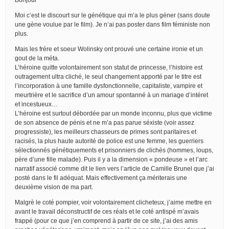
Moi c’est le discourt sur le génétique qui m’a le plus géner (sans doute
une gène voulue par le film). Je n’ai pas poster dans film féministe non
plus.
Mais les frére et soeur Wolinsky ont prouvé une certaine ironie et un
gout de la méta.
L’héroine quitte volontairement son statut de princesse, l’histoire est
outragement ultra cliché, le seul changement apporté par le titre est
l’incorporation à une famille dysfonctionnelle, capitaliste, vampire et
meurtrière et le sacrifice d’un amour spontanné à un mariage d’intéret
et incestueux…
L’héroine est surtout débordée par un monde inconnu, plus que victime
de son absence de pénis et ne m’a pas parue séxiste (voir assez
progressiste), les meilleurs chasseurs de primes sont paritaires et
racisés, la plus haute autorité de police est une femme, les guerriers
sélectionnés génétiquements et prisonniers de clichés (hommes, loups,
père d’une fille malade). Puis il y a la dimension « pondeuse » et l’arc
narratif associé comme dit le lien vers l’article de Camille Brunel que j’ai
posté dans le fil adéquat. Mais effectivement ça mériterais une
deuxième vision de ma part.
Malgrè le coté pompier, voir volontairement clicheteux, j’aime mettre en
avant le travail déconstructif de ces réals et le coté antispé m’avais
frappé (pour ce que j’en comprend à partir de ce site, j’ai des amis