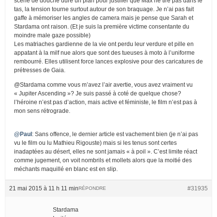
scéne de douche dure un plan pour justifier que Max ne tire pas dans le
tas, la tension tourne surtout autour de son braquage. Je n’ai pas fait
gaffe à mémoriser les angles de camera mais je pense que Sarah et
Stardama ont raison. (Et je suis la première victime consentante du
moindre male gaze possible)
Les matriaches gardienne de la vie ont perdu leur verdure et pille en
appatant à la milf nue alors que sont des tueuses à moto à l’uniforme
rembourré. Elles utilisent force lances explosive pour des caricatures de
prétresses de Gaia.
@Stardama comme vous m’avez l’air avertie, vous avez vraiment vu
« Jupiter Ascending »? Je suis passé à coté de quelque chose?
l’héroine n’est pas d’action, mais active et féministe, le film n’est pas à
mon sens rétrograde.
@Paul
: Sans offence, le dernier article est vachement bien (je n’ai pas
vu le film ou lu Mathieu Rigouste) mais si les tenus sont certes
inadaptées au désert, elles ne sont jamais « à poil ». C’est limite réact
comme jugement, on voit nombrils et mollets alors que la moitié des
méchants maquillé en blanc est en slip.
21 mai 2015 à 11 h 11 min
#31935
RÉPONDRE
Stardama