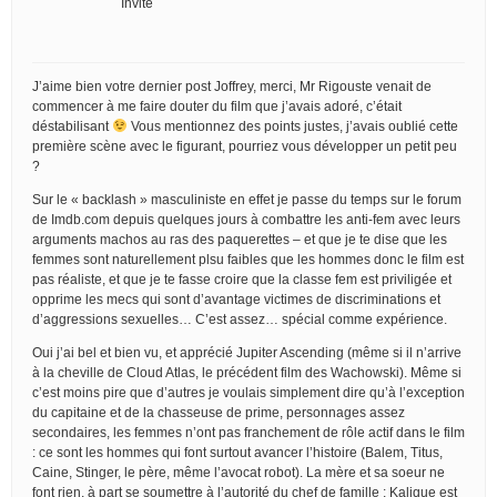
Invité
J’aime bien votre dernier post Joffrey, merci, Mr Rigouste venait de
commencer à me faire douter du film que j’avais adoré, c’était
déstabilisant
Vous mentionnez des points justes, j’avais oublié cette
première scène avec le figurant, pourriez vous développer un petit peu
?
Sur le « backlash » masculiniste en effet je passe du temps sur le forum
de Imdb.com depuis quelques jours à combattre les anti-fem avec leurs
arguments machos au ras des paquerettes – et que je te dise que les
femmes sont naturellement plsu faibles que les hommes donc le film est
pas réaliste, et que je te fasse croire que la classe fem est priviligée et
opprime les mecs qui sont d’avantage victimes de discriminations et
d’aggressions sexuelles… C’est assez… spécial comme expérience.
Oui j’ai bel et bien vu, et apprécié Jupiter Ascending (même si il n’arrive
à la cheville de Cloud Atlas, le précédent film des Wachowski). Même si
c’est moins pire que d’autres je voulais simplement dire qu’à l’exception
du capitaine et de la chasseuse de prime, personnages assez
secondaires, les femmes n’ont pas franchement de rôle actif dans le film
: ce sont les hommes qui font surtout avancer l’histoire (Balem, Titus,
Caine, Stinger, le père, même l’avocat robot). La mère et sa soeur ne
font rien, à part se soumettre à l’autorité du chef de famille ; Kalique est