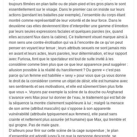
toujours filmées en plan taille ou de plain-pied et les gros plans le sont
essentiellement sur le visage. Dans le premier cas on insiste sur leurs
actions (pendant les batailles par exemple), l’ensemble du corps étant
montré comme représentatif de leur volonté et de leur force. Dans le
deuxième cas elles deviennent libre d’interpréter une gamme d’émotion
par leurs seules expressions faciales et quelques paroles (ex, quand
elles accusent Nux dans la cabine). Ce traitement visuel marque ainsi à
mon sens une contre-érotisation qui va à l’encontre de ce qu’on peut
penser en voyant leur tenue ; leurs attributs sexuels ne sont jamais mis
en avant et leurs actes, leurs paroles, leur détermination, et leur rapport
avec Furiosa, font que le spectateur est tout de suite invité à les
considérer comme bien plus que ce que leur apparence peut suggérer :
allusion possible à la réalité du harcèlement ? Du genre « c’est pas
parce qu’un femme est habillée « sexy » pour vous que ça vous donne
le droit de la considérer comme un objet de désir, elle est humaine avec
ses sentiments et ses motivations, et elle est sûrement bien plus forte
que vous ». Voyons par exemple la scène de la douche ou Angharad
s’avance vers Max pour lui donner de l’eau, le traitement qui est fait de
la séquence la montre clairement supérieure à lui ; malgré la menace
de son arme (attribut masculin) qui s’oppose à son apparente
vulnérabilité (attribuée typiquement aux femmes), elle parait sans
crainte et nettement plus assurée (et humaine) que Max, qui tremble et
qui grogne. Pas de male gaze.
D’ailleurs pour finir sur cette scène de la cage suspendue ; le plan
d’ensemble est adopté jusqu’à ce que la personne descende, se