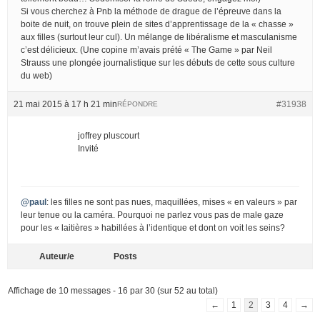
Si vous cherchez à Pnb la méthode de drague de l’épreuve dans la
boite de nuit, on trouve plein de sites d’apprentissage de la « chasse »
aux filles (surtout leur cul). Un mélange de libéralisme et masculanisme
c’est délicieux. (Une copine m’avais prété « The Game » par Neil
Strauss une plongée journalistique sur les débuts de cette sous culture
du web)
21 mai 2015 à 17 h 21 min
#31938
RÉPONDRE
joffrey pluscourt
Invité
@paul
: les filles ne sont pas nues, maquillées, mises « en valeurs » par
leur tenue ou la caméra. Pourquoi ne parlez vous pas de male gaze
pour les « laitières » habillées à l’identique et dont on voit les seins?
Auteur/e
Posts
Affichage de 10 messages - 16 par 30 (sur 52 au total)
←
1
2
3
4
→