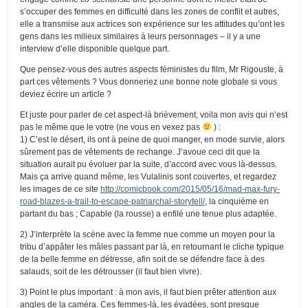
s’occuper des femmes en difficulté dans les zones de conflit et autres,
elle a transmise aux actrices son expérience sur les attitudes qu’ont les
gens dans les milieux similaires à leurs personnages – il y a une
interview d’elle disponible quelque part.
Que pensez-vous des autres aspects féministes du film, Mr Rigouste, à
part ces vêtements ? Vous donneriez une bonne note globale si vous
deviez écrire un article ?
Et juste pour parler de cet aspect-là brièvement, voila mon avis qui n’est
pas le même que le votre (ne vous en vexez pas
) :
1) C’est le désert, ils ont à peine de quoi manger, en mode survie, alors
sûrement pas de vêtements de rechange. J’avoue ceci dit que la
situation aurait pu évoluer par la suite, d’accord avec vous là-dessus.
Mais ça arrive quand même, les Vulalinis sont couvertes, et regardez
les images de ce site
http://comicbook.com/2015/05/16/mad-max-fury-
road-blazes-a-trail-to-escape-patriarchal-storytell/
, la cinquième en
partant du bas ; Capable (la rousse) a enfilé une tenue plus adaptée.
2) J’interprète la scène avec la femme nue comme un moyen pour la
tribu d’appâter les mâles passant par là, en retournant le cliche typique
de la belle femme en détresse, afin soit de se défendre face à des
salauds, soit de les détrousser (il faut bien vivre).
3) Point le plus important : à mon avis, il faut bien prêter attention aux
angles de la caméra. Ces femmes-là, les évadées, sont presque