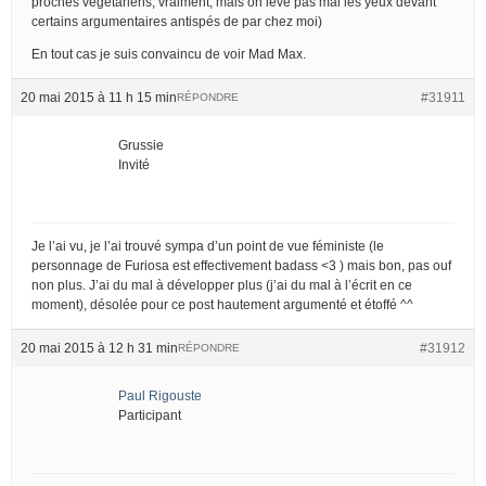
proches végétariens, vraiment, mais on lève pas mal les yeux devant
certains argumentaires antispés de par chez moi)
En tout cas je suis convaincu de voir Mad Max.
20 mai 2015 à 11 h 15 min
#31911
RÉPONDRE
Grussie
Invité
Je l’ai vu, je l’ai trouvé sympa d’un point de vue féministe (le
personnage de Furiosa est effectivement badass <3 ) mais bon, pas ouf
non plus. J’ai du mal à développer plus (j’ai du mal à l’écrit en ce
moment), désolée pour ce post hautement argumenté et étoffé ^^
20 mai 2015 à 12 h 31 min
#31912
RÉPONDRE
Paul Rigouste
Participant