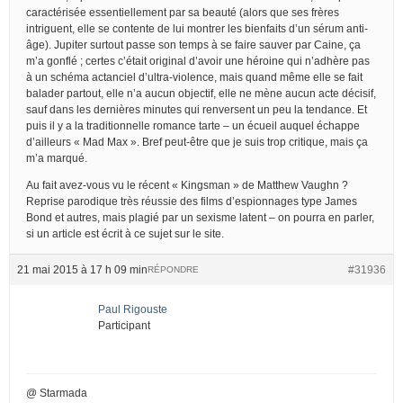
caractérisée essentiellement par sa beauté (alors que ses frères
intriguent, elle se contente de lui montrer les bienfaits d’un sérum anti-
âge). Jupiter surtout passe son temps à se faire sauver par Caine, ça
m’a gonflé ; certes c’était original d’avoir une héroine qui n’adhère pas
à un schéma actanciel d’ultra-violence, mais quand même elle se fait
balader partout, elle n’a aucun objectif, elle ne mène aucun acte décisif,
sauf dans les dernières minutes qui renversent un peu la tendance. Et
puis il y a la traditionnelle romance tarte – un écueil auquel échappe
d’ailleurs « Mad Max ». Bref peut-être que je suis trop critique, mais ça
m’a marqué.
Au fait avez-vous vu le récent « Kingsman » de Matthew Vaughn ?
Reprise parodique très réussie des films d’espionnages type James
Bond et autres, mais plagié par un sexisme latent – on pourra en parler,
si un article est écrit à ce sujet sur le site.
21 mai 2015 à 17 h 09 min
#31936
RÉPONDRE
Paul Rigouste
Participant
@ Starmada