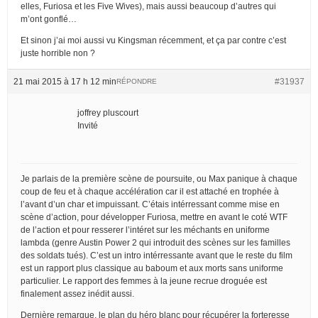
elles, Furiosa et les Five Wives), mais aussi beaucoup d’autres qui
m’ont gonflé…
Et sinon j’ai moi aussi vu Kingsman récemment, et ça par contre c’est
juste horrible non ?
21 mai 2015 à 17 h 12 min
#31937
RÉPONDRE
joffrey pluscourt
Invité
Je parlais de la première scène de poursuite, ou Max panique à chaque
coup de feu et à chaque accélération car il est attaché en trophée à
l’avant d’un char et impuissant. C’étais intérressant comme mise en
scène d’action, pour développer Furiosa, mettre en avant le coté WTF
de l’action et pour resserer l’intéret sur les méchants en uniforme
lambda (genre Austin Power 2 qui introduit des scènes sur les familles
des soldats tués). C’est un intro intérressante avant que le reste du film
est un rapport plus classique au baboum et aux morts sans uniforme
particulier. Le rapport des femmes à la jeune recrue droguée est
finalement assez inédit aussi.
Dernière remarque, le plan du héro blanc pour récupérer la forteresse