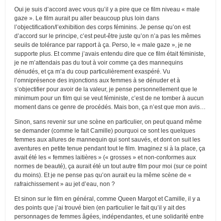
Oui je suis d’accord avec vous qu’il y a pire que ce film niveau « male
gaze ». Le film aurait pu aller beaucoup plus loin dans
l’objectification/l’exhibition des corps féminins. Je pense qu’on est
d’accord sur le principe, c’est peut-être juste qu’on n’a pas les mêmes
seuils de tolérance par rapport à ça. Perso, le « male gaze », je ne
supporte plus. Et comme j’avais entendu dire que ce film était féministe,
je ne m’attendais pas du tout à voir comme ça des mannequins
dénudés, et ça m’a du coup particulièrement exaspéré. Vu
l’omniprésence des injonctions aux femmes à se dénuder et à
s’objectifier pour avoir de la valeur, je pense personnellement que le
minimum pour un film qui se veut féministe, c’est de ne tomber à aucun
moment dans ce genre de procédés. Mais bon, ça n’est que mon avis…
Sinon, sans revenir sur une scène en particulier, on peut quand même
se demander (comme le fait Camille) pourquoi ce sont les quelques
femmes aux allures de mannequin qui sont sauvés, et dont on suit les
aventures en petite tenue pendant tout le film. Imaginez si à la place, ça
avait été les « femmes laitières » (« grosses » et non-conformes aux
normes de beauté), ça aurait été un tout autre film pour moi (sur ce point
du moins). Et je ne pense pas qu’on aurait eu la même scène de «
rafraichissement » au jet d’eau, non ?
Et sinon sur le film en général, comme Queen Margot et Camille, il y a
des points que j’ai trouvé bien (en particulier le fait qu’il y ait des
personnages de femmes âgées, indépendantes, et une solidarité entre