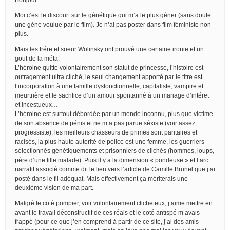
Moi c’est le discourt sur le génétique qui m’a le plus géner (sans doute
une gène voulue par le film). Je n’ai pas poster dans film féministe non
plus.
Mais les frére et soeur Wolinsky ont prouvé une certaine ironie et un
gout de la méta.
L’héroine quitte volontairement son statut de princesse, l’histoire est
outragement ultra cliché, le seul changement apporté par le titre est
l’incorporation à une famille dysfonctionnelle, capitaliste, vampire et
meurtrière et le sacrifice d’un amour spontanné à un mariage d’intéret
et incestueux…
L’héroine est surtout débordée par un monde inconnu, plus que victime
de son absence de pénis et ne m’a pas parue séxiste (voir assez
progressiste), les meilleurs chasseurs de primes sont paritaires et
racisés, la plus haute autorité de police est une femme, les guerriers
sélectionnés génétiquements et prisonniers de clichés (hommes, loups,
père d’une fille malade). Puis il y a la dimension « pondeuse » et l’arc
narratif associé comme dit le lien vers l’article de Camille Brunel que j’ai
posté dans le fil adéquat. Mais effectivement ça mériterais une
deuxième vision de ma part.
Malgrè le coté pompier, voir volontairement clicheteux, j’aime mettre en
avant le travail déconstructif de ces réals et le coté antispé m’avais
frappé (pour ce que j’en comprend à partir de ce site, j’ai des amis