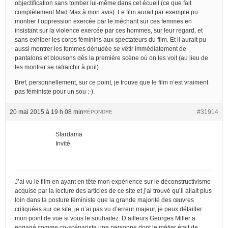
objectification sans tomber lui-même dans cet écueil (ce que fait
complètement Mad Max à mon avis). Le film aurait par exemple pu
montrer l’oppression exercée par le méchant sur ces femmes en
insistant sur la violence exercée par ces hommes, sur leur regard, et
sans exhiber les corps féminins aux spectateurs du film. Et il aurait pu
aussi montrer les femmes dénudée se vêtir immédiatement de
pantalons et blousons dès la première scène où on les voit (au lieu de
les montrer se rafraichir à poil).
Bref, personnellement, sur ce point, je trouve que le film n’est vraiment
pas féministe pour un sou :-).
20 mai 2015 à 19 h 08 min
#31914
RÉPONDRE
Stardama
Invité
J’ai vu le film en ayant en tête mon expérience sur le déconstructivisme
acquise par la lecture des articles de ce site et j’ai trouvé qu’il allait plus
loin dans la posture féministe que la grande majorité des œuvres
critiquées sur ce site, je n’ai pas vu d’erreur majeur, je peux détailler
mon point de vue si vous le souhaitez. D’ailleurs Georges Miller a
engagé comme co-scénariste une personne dont le métier était de