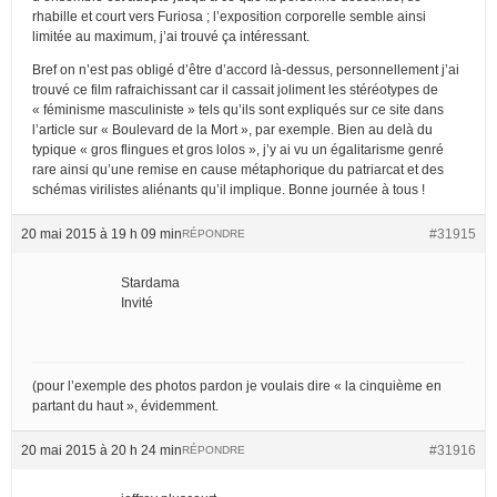
rhabille et court vers Furiosa ; l’exposition corporelle semble ainsi
limitée au maximum, j’ai trouvé ça intéressant.
Bref on n’est pas obligé d’être d’accord là-dessus, personnellement j’ai
trouvé ce film rafraichissant car il cassait joliment les stéréotypes de
« féminisme masculiniste » tels qu’ils sont expliqués sur ce site dans
l’article sur « Boulevard de la Mort », par exemple. Bien au delà du
typique « gros flingues et gros lolos », j’y ai vu un égalitarisme genré
rare ainsi qu’une remise en cause métaphorique du patriarcat et des
schémas virilistes aliénants qu’il implique. Bonne journée à tous !
20 mai 2015 à 19 h 09 min
#31915
RÉPONDRE
Stardama
Invité
(pour l’exemple des photos pardon je voulais dire « la cinquième en
partant du haut », évidemment.
20 mai 2015 à 20 h 24 min
#31916
RÉPONDRE