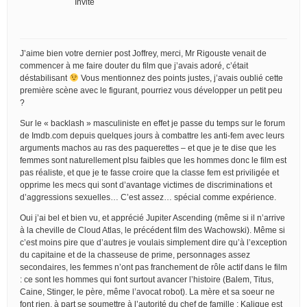
Invité
J’aime bien votre dernier post Joffrey, merci, Mr Rigouste venait de
commencer à me faire douter du film que j’avais adoré, c’était
déstabilisant
Vous mentionnez des points justes, j’avais oublié cette
première scène avec le figurant, pourriez vous développer un petit peu
?
Sur le « backlash » masculiniste en effet je passe du temps sur le forum
de Imdb.com depuis quelques jours à combattre les anti-fem avec leurs
arguments machos au ras des paquerettes – et que je te dise que les
femmes sont naturellement plsu faibles que les hommes donc le film est
pas réaliste, et que je te fasse croire que la classe fem est priviligée et
opprime les mecs qui sont d’avantage victimes de discriminations et
d’aggressions sexuelles… C’est assez… spécial comme expérience.
Oui j’ai bel et bien vu, et apprécié Jupiter Ascending (même si il n’arrive
à la cheville de Cloud Atlas, le précédent film des Wachowski). Même si
c’est moins pire que d’autres je voulais simplement dire qu’à l’exception
du capitaine et de la chasseuse de prime, personnages assez
secondaires, les femmes n’ont pas franchement de rôle actif dans le film
: ce sont les hommes qui font surtout avancer l’histoire (Balem, Titus,
Caine, Stinger, le père, même l’avocat robot). La mère et sa soeur ne
font rien, à part se soumettre à l’autorité du chef de famille ; Kalique est