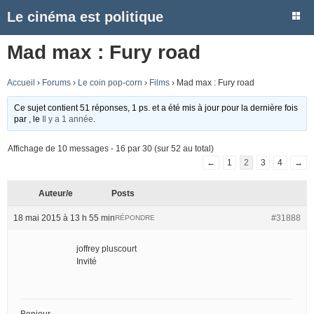
Le cinéma est politique
Mad max : Fury road
Accueil
›
Forums
›
Le coin pop-corn
›
Films
›
Mad max : Fury road
Ce sujet contient 51 réponses, 1 ps. et a été mis à jour pour la dernière fois
par
, le
Il y a 1 année
.
Affichage de 10 messages - 16 par 30 (sur 52 au total)
←
1
2
3
4
→
Auteur/e
Posts
18 mai 2015 à 13 h 55 min
#31888
RÉPONDRE
joffrey pluscourt
Invité
Bonjour