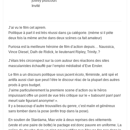
joffrey pluscourt
Invité
J’ai vu le film cet aprem.
Politique à part il est très réussi dans ça catégorie. (mème si il pète
deux fois la mème arche dans deux scènes ca fait amateur)
Furiosa est la meilleure héroine de film d’action depuis… Naussica,
Vince Diesel, Dalh de Ridick, le lieutenant Ripley, Trinity..?
J’étais très circonspect sur la com autour des réactions des sites
masculanistes échauffé par l’emploi médiatisé d’Eve Ensler.
Le film a un discours politique sous jacent écolo, féministe, anti spé et
antifa aussi clair que peut l’étre le discour réac de la plupart des autres
prods à gros budget.
J’aime particulierement la premiere scene d’action ou le héros
impuissant offre un point de vue trés critique sur le « baboum! pan! pan!
meurt sale figurant anonyme! ».
Il y a beaucoup d’autre trouvailles du genre, c’est malin et généreux
sans tomber dans la pose (enfin trop dans la pose).
En soutien de Stardama, Max vole à deux reprises des vétements
(veste et une paire de botte) le pactage est donc pauvre en uniforme. La