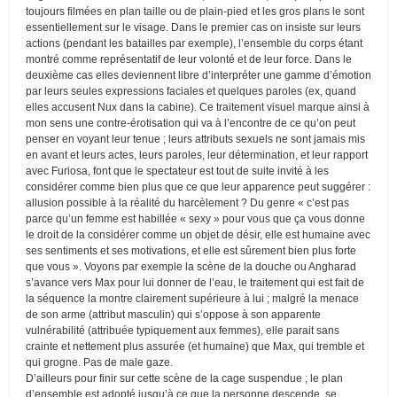
toujours filmées en plan taille ou de plain-pied et les gros plans le sont
essentiellement sur le visage. Dans le premier cas on insiste sur leurs
actions (pendant les batailles par exemple), l’ensemble du corps étant
montré comme représentatif de leur volonté et de leur force. Dans le
deuxième cas elles deviennent libre d’interpréter une gamme d’émotion
par leurs seules expressions faciales et quelques paroles (ex, quand
elles accusent Nux dans la cabine). Ce traitement visuel marque ainsi à
mon sens une contre-érotisation qui va à l’encontre de ce qu’on peut
penser en voyant leur tenue ; leurs attributs sexuels ne sont jamais mis
en avant et leurs actes, leurs paroles, leur détermination, et leur rapport
avec Furiosa, font que le spectateur est tout de suite invité à les
considérer comme bien plus que ce que leur apparence peut suggérer :
allusion possible à la réalité du harcèlement ? Du genre « c’est pas
parce qu’un femme est habillée « sexy » pour vous que ça vous donne
le droit de la considérer comme un objet de désir, elle est humaine avec
ses sentiments et ses motivations, et elle est sûrement bien plus forte
que vous ». Voyons par exemple la scène de la douche ou Angharad
s’avance vers Max pour lui donner de l’eau, le traitement qui est fait de
la séquence la montre clairement supérieure à lui ; malgré la menace
de son arme (attribut masculin) qui s’oppose à son apparente
vulnérabilité (attribuée typiquement aux femmes), elle parait sans
crainte et nettement plus assurée (et humaine) que Max, qui tremble et
qui grogne. Pas de male gaze.
D’ailleurs pour finir sur cette scène de la cage suspendue ; le plan
d’ensemble est adopté jusqu’à ce que la personne descende, se