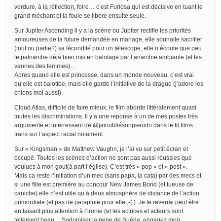
verdure, à la réflection, foire… c’est Furiosa qui est décisive en tuant le
grand méchant et la foule se libère ensuite seule.
Sur Jupiter Ascending il y a la scène ou Jupiter rectifie les priorités
amoureuses de la future demandée en mariage, elle souhaite sacrifier
(tout ou partie?) sa fécondité pour un télescope, elle n’écoute que peu
le patriarche déjà bien mis en balotage par l’anarchie ambiante (et les
vannes des femmes)…
Apres quand elle est princesse, dans un monde nouveau, c’est vrai
qu’elle est balottée, mais elle garde l’initiative de la drague (j’adore les
chiens moi aussi).
Cloud Atlas, difficile de faire mieux, le film aborde littéralement quasi
toutes les discriminations. Il y a une reponse à un de mes postes très
argumenté et interressant de @jaioubliésonpseudo dans le fil films
trans sur l’aspect racial notament.
Sur « Kingsman » de Matthew Vaughn, je l’ai vu sur petit écran et
occupé. Toutes les scènes d’action ne sont pas aussi réussies que
voulues à mon gout(à part l’église). C’est très « pop » et « post ».
Mais ca reste l’initiation d’un mec (sans papa, la cata) par des mecs et
si une fille est première au concour New James Bond (et tueuse de
caniche) elle n’est utile qu’à deux atmosphère de distance de l’action
primordiale (et pas de parapluie pour elle ;-( ). Je le reverrai peut ètre
en faisant plus attention à l’ironie (et les actrices et acteurs sont
tellement beau… Sodomiser la reine de Suède, engagez moi)