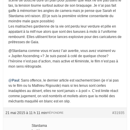
scéne de douche dure un plan pour justifier que Max ne tire pas dans le
tas, la tension tourne surtout autour de son braquage. Je n’ai pas fait
gaffe à mémoriser les angles de camera mais je pense que Sarah et
Stardama ont raison. (Et je suis la première victime consentante du
moindre male gaze possible)
Les matriaches gardienne de la vie ont perdu leur verdure et pille en
appatant à la milf nue alors que sont des tueuses à moto à l’uniforme
rembourré. Elles utilisent force lances explosive pour des caricatures de
prétresses de Gaia.
@Stardama comme vous m’avez l’air avertie, vous avez vraiment vu
« Jupiter Ascending »? Je suis passé à coté de quelque chose?
l’héroine n’est pas d’action, mais active et féministe, le film n’est pas à
mon sens rétrograde.
@Paul
: Sans offence, le dernier article est vachement bien (je n’ai pas
vu le film ou lu Mathieu Rigouste) mais si les tenus sont certes
inadaptées au désert, elles ne sont jamais « à poil ». C’est limite réact
comme jugement, on voit nombrils et mollets alors que la moitié des
méchants maquillé en blanc est en slip.
21 mai 2015 à 11 h 11 min
#31935
RÉPONDRE
Stardama