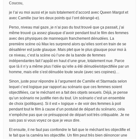
Coucou,
je l’ai vu moi aussi et je suis totalement d’accord avec Queen Margot et
avec Camille (sur les deux points qui l’ont dérangé-e).
Perso, niveau mal gaze, je n’ai pas du tout trouvé que ça passait, j’ai
même trouvé ça assez glauque d’avoir pendant tout le film des femmes
avec des physiques de mannequin franchement dénudées. La
première scène où Max les surprend alors qu’elles sont en train de se
désaltérer est juste glauque. Mais ptet que le plus glauque pour moi à
ce niveau, c’est la scène où l’une de la bande de femmes
indépendantes fait l’appât en haut d’une grue, totalement nue. Parce
que là il n’y a même plus l’idée qu’elle a été dénudée/objectifiée par un
homme, mais elle s’est dénudée toute seule (avec ses copines)…
Sinon, juste pour répondre à l’argument de Camille et Starmada selon
lequel c’est logique par rapport au scénario que ces femmes soient
objectifiées, car le méchant en a fait des objets sexuels. Déjà, je pense
qu’un scénario ne justifie rien du tout. Un scénario c’est un ensemble
de choix (politiques). Si il est « logique » de voir des femmes à poil
pendant tout le film à cause d’un postulat de départ du scénario, cela
n’empêche pas que ce présupposé de départ soit très critiquable. Je ne
sais pas si vous voyez ce que je veux dire.
Et ensuite, il ne faut pas confondre le fait que le méchant les objectifie et
le fait que la caméra les objectifie. Un film peut très bien dénoncer une