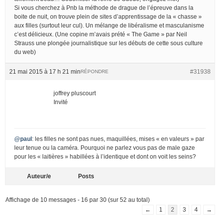
Si vous cherchez à Pnb la méthode de drague de l’épreuve dans la
boite de nuit, on trouve plein de sites d’apprentissage de la « chasse »
aux filles (surtout leur cul). Un mélange de libéralisme et masculanisme
c’est délicieux. (Une copine m’avais prété « The Game » par Neil
Strauss une plongée journalistique sur les débuts de cette sous culture
du web)
21 mai 2015 à 17 h 21 min
#31938
RÉPONDRE
joffrey pluscourt
Invité
@paul
: les filles ne sont pas nues, maquillées, mises « en valeurs » par
leur tenue ou la caméra. Pourquoi ne parlez vous pas de male gaze
pour les « laitières » habillées à l’identique et dont on voit les seins?
Auteur/e
Posts
Affichage de 10 messages - 16 par 30 (sur 52 au total)
←
1
2
3
4
→