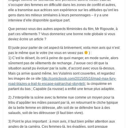
s’occuper des femmes en difficulté dans les zones de conflit et autres,
elle a transmise aux actrices son expérience sur les attitudes qu’ont les
gens dans les milieux similaires à leurs personnages – il y a une
interview d’elle disponible quelque part.
Que pensez-vous des autres aspects féministes du film, Mr Rigouste, à
part ces vêtements ? Vous donneriez une bonne note globale si vous
deviez écrire un article ?
Et juste pour parler de cet aspect-là brièvement, voila mon avis qui n’est
pas le même que le votre (ne vous en vexez pas
) :
1) C’est le désert, ils ont à peine de quoi manger, en mode survie, alors
sûrement pas de vêtements de rechange. J’avoue ceci dit que la
situation aurait pu évoluer par la suite, d’accord avec vous là-dessus.
Mais ça arrive quand même, les Vulalinis sont couvertes, et regardez
les images de ce site
http://comicbook.com/2015/05/16/mad-max-fury-
road-blazes-a-trail-to-escape-patriarchal-storytell/
, la cinquième en
partant du bas ; Capable (la rousse) a enfilé une tenue plus adaptée.
2) J’interprète la scène avec la femme nue comme un moyen pour la
tribu d’appâter les mâles passant par là, en retournant le cliche typique
de la belle femme en détresse, afin soit de se défendre face à des
salauds, soit de les détrousser (il faut bien vivre).
3) Point le plus important : à mon avis, il faut bien prêter attention aux
angles de la caméra. Ces femmes-là, les évadées, sont presque