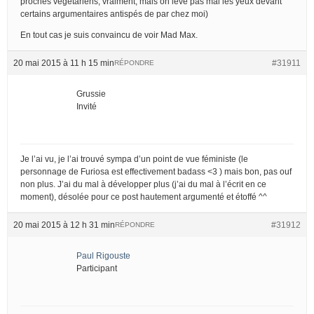
proches végétariens, vraiment, mais on lève pas mal les yeux devant
certains argumentaires antispés de par chez moi)
En tout cas je suis convaincu de voir Mad Max.
20 mai 2015 à 11 h 15 min
#31911
RÉPONDRE
Grussie
Invité
Je l’ai vu, je l’ai trouvé sympa d’un point de vue féministe (le
personnage de Furiosa est effectivement badass <3 ) mais bon, pas ouf
non plus. J’ai du mal à développer plus (j’ai du mal à l’écrit en ce
moment), désolée pour ce post hautement argumenté et étoffé ^^
20 mai 2015 à 12 h 31 min
#31912
RÉPONDRE
Paul Rigouste
Participant