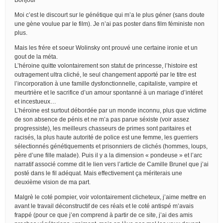
Moi c’est le discourt sur le génétique qui m’a le plus géner (sans doute
une gène voulue par le film). Je n’ai pas poster dans film féministe non
plus.
Mais les frére et soeur Wolinsky ont prouvé une certaine ironie et un
gout de la méta.
L’héroine quitte volontairement son statut de princesse, l’histoire est
outragement ultra cliché, le seul changement apporté par le titre est
l’incorporation à une famille dysfonctionnelle, capitaliste, vampire et
meurtrière et le sacrifice d’un amour spontanné à un mariage d’intéret
et incestueux…
L’héroine est surtout débordée par un monde inconnu, plus que victime
de son absence de pénis et ne m’a pas parue séxiste (voir assez
progressiste), les meilleurs chasseurs de primes sont paritaires et
racisés, la plus haute autorité de police est une femme, les guerriers
sélectionnés génétiquements et prisonniers de clichés (hommes, loups,
père d’une fille malade). Puis il y a la dimension « pondeuse » et l’arc
narratif associé comme dit le lien vers l’article de Camille Brunel que j’ai
posté dans le fil adéquat. Mais effectivement ça mériterais une
deuxième vision de ma part.
Malgrè le coté pompier, voir volontairement clicheteux, j’aime mettre en
avant le travail déconstructif de ces réals et le coté antispé m’avais
frappé (pour ce que j’en comprend à partir de ce site, j’ai des amis