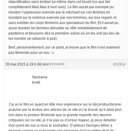
objectification sans tomber lui-même dans cet écueil (ce que fait
complètement Mad Max à mon avis). Le film aurait par exemple pu
montrer l’oppression exercée par le méchant sur ces femmes en
insistant sur la violence exercée par ces hommes, sur leur regard, et
sans exhiber les corps féminins aux spectateurs du film. Et il aurait pu
aussi montrer les femmes dénudée se vêtir immédiatement de
pantalons et blousons dès la première scène où on les voit (au lieu de
les montrer se rafraichir à poil).
Bref, personnellement, sur ce point, je trouve que le film n’est vraiment
pas féministe pour un sou :-).
20 mai 2015 à 19 h 08 min
#31914
RÉPONDRE
Stardama
Invité
J’ai vu le film en ayant en tête mon expérience sur le déconstructivisme
acquise par la lecture des articles de ce site et j’ai trouvé qu’il allait plus
loin dans la posture féministe que la grande majorité des œuvres
critiquées sur ce site, je n’ai pas vu d’erreur majeur, je peux détailler
mon point de vue si vous le souhaitez. D’ailleurs Georges Miller a
engagé comme co-scénariste une personne dont le métier était de