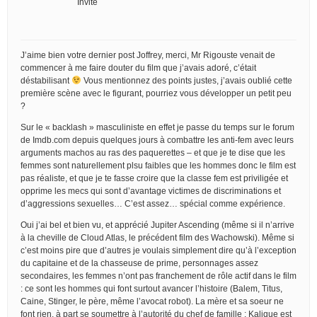
Invité
J’aime bien votre dernier post Joffrey, merci, Mr Rigouste venait de
commencer à me faire douter du film que j’avais adoré, c’était
déstabilisant
Vous mentionnez des points justes, j’avais oublié cette
première scène avec le figurant, pourriez vous développer un petit peu
?
Sur le « backlash » masculiniste en effet je passe du temps sur le forum
de Imdb.com depuis quelques jours à combattre les anti-fem avec leurs
arguments machos au ras des paquerettes – et que je te dise que les
femmes sont naturellement plsu faibles que les hommes donc le film est
pas réaliste, et que je te fasse croire que la classe fem est priviligée et
opprime les mecs qui sont d’avantage victimes de discriminations et
d’aggressions sexuelles… C’est assez… spécial comme expérience.
Oui j’ai bel et bien vu, et apprécié Jupiter Ascending (même si il n’arrive
à la cheville de Cloud Atlas, le précédent film des Wachowski). Même si
c’est moins pire que d’autres je voulais simplement dire qu’à l’exception
du capitaine et de la chasseuse de prime, personnages assez
secondaires, les femmes n’ont pas franchement de rôle actif dans le film
: ce sont les hommes qui font surtout avancer l’histoire (Balem, Titus,
Caine, Stinger, le père, même l’avocat robot). La mère et sa soeur ne
font rien, à part se soumettre à l’autorité du chef de famille ; Kalique est