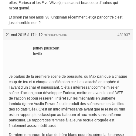
elles, Furiosa et les Five Wives), mais aussi beaucoup d’autres qui
m’ont gonflé…
Et sinon j’ai moi aussi vu Kingsman récemment, et ça par contre c’est
juste horrible non ?
21 mai 2015 à 17 h 12 min
#31937
RÉPONDRE
joffrey pluscourt
Invité
Je parlais de la première scène de poursuite, ou Max panique à chaque
coup de feu et à chaque accélération car il est attaché en trophée à
l’avant d’un char et impuissant. C’étais intérressant comme mise en
scène d’action, pour développer Furiosa, mettre en avant le coté WTF
de l’action et pour resserer l’intéret sur les méchants en uniforme
lambda (genre Austin Power 2 qui introduit des scènes sur les familles
des soldats tués). C’est un intro intérressante avant que le reste du film
est un rapport plus classique au baboum et aux morts sans uniforme
particulier. Le rapport des femmes à la jeune recrue droguée est
finalement assez inédit aussi.
Dernière remarque, le plan du héro blanc pour récupérer la forteresse