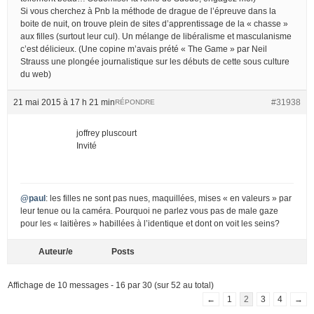
Si vous cherchez à Pnb la méthode de drague de l’épreuve dans la
boite de nuit, on trouve plein de sites d’apprentissage de la « chasse »
aux filles (surtout leur cul). Un mélange de libéralisme et masculanisme
c’est délicieux. (Une copine m’avais prété « The Game » par Neil
Strauss une plongée journalistique sur les débuts de cette sous culture
du web)
21 mai 2015 à 17 h 21 min
#31938
RÉPONDRE
joffrey pluscourt
Invité
@paul
: les filles ne sont pas nues, maquillées, mises « en valeurs » par
leur tenue ou la caméra. Pourquoi ne parlez vous pas de male gaze
pour les « laitières » habillées à l’identique et dont on voit les seins?
Auteur/e
Posts
Affichage de 10 messages - 16 par 30 (sur 52 au total)
←
1
2
3
4
→