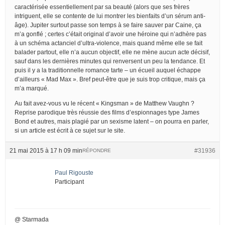
caractérisée essentiellement par sa beauté (alors que ses frères
intriguent, elle se contente de lui montrer les bienfaits d’un sérum anti-
âge). Jupiter surtout passe son temps à se faire sauver par Caine, ça
m’a gonflé ; certes c’était original d’avoir une héroine qui n’adhère pas
à un schéma actanciel d’ultra-violence, mais quand même elle se fait
balader partout, elle n’a aucun objectif, elle ne mène aucun acte décisif,
sauf dans les dernières minutes qui renversent un peu la tendance. Et
puis il y a la traditionnelle romance tarte – un écueil auquel échappe
d’ailleurs « Mad Max ». Bref peut-être que je suis trop critique, mais ça
m’a marqué.
Au fait avez-vous vu le récent « Kingsman » de Matthew Vaughn ?
Reprise parodique très réussie des films d’espionnages type James
Bond et autres, mais plagié par un sexisme latent – on pourra en parler,
si un article est écrit à ce sujet sur le site.
21 mai 2015 à 17 h 09 min
#31936
RÉPONDRE
Paul Rigouste
Participant
@ Starmada