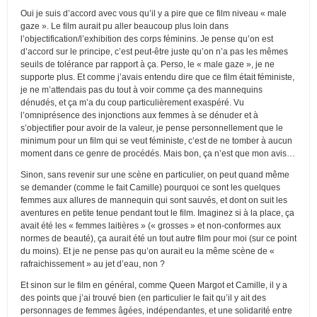
Oui je suis d’accord avec vous qu’il y a pire que ce film niveau « male
gaze ». Le film aurait pu aller beaucoup plus loin dans
l’objectification/l’exhibition des corps féminins. Je pense qu’on est
d’accord sur le principe, c’est peut-être juste qu’on n’a pas les mêmes
seuils de tolérance par rapport à ça. Perso, le « male gaze », je ne
supporte plus. Et comme j’avais entendu dire que ce film était féministe,
je ne m’attendais pas du tout à voir comme ça des mannequins
dénudés, et ça m’a du coup particulièrement exaspéré. Vu
l’omniprésence des injonctions aux femmes à se dénuder et à
s’objectifier pour avoir de la valeur, je pense personnellement que le
minimum pour un film qui se veut féministe, c’est de ne tomber à aucun
moment dans ce genre de procédés. Mais bon, ça n’est que mon avis…
Sinon, sans revenir sur une scène en particulier, on peut quand même
se demander (comme le fait Camille) pourquoi ce sont les quelques
femmes aux allures de mannequin qui sont sauvés, et dont on suit les
aventures en petite tenue pendant tout le film. Imaginez si à la place, ça
avait été les « femmes laitières » (« grosses » et non-conformes aux
normes de beauté), ça aurait été un tout autre film pour moi (sur ce point
du moins). Et je ne pense pas qu’on aurait eu la même scène de «
rafraichissement » au jet d’eau, non ?
Et sinon sur le film en général, comme Queen Margot et Camille, il y a
des points que j’ai trouvé bien (en particulier le fait qu’il y ait des
personnages de femmes âgées, indépendantes, et une solidarité entre