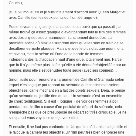
Coucou,
je l’ai vu moi aussi et je suis totalement d’accord avec Queen Margot et
avec Camille (sur les deux points qui l’ont dérangé-e).
Perso, niveau mal gaze, je n’ai pas du tout trouvé que ça passait, j’ai
même trouvé ça assez glauque d’avoir pendant tout le film des femmes
avec des physiques de mannequin franchement dénudées. La
première scène où Max les surprend alors qu’elles sont en train de se
désaltérer est juste glauque. Mais ptet que le plus glauque pour moi à
ce niveau, c’est la scène où l’une de la bande de femmes
indépendantes fait l’appât en haut d’une grue, totalement nue. Parce
que là il n’y a même plus l’idée qu’elle a été dénudée/objectifiée par un
homme, mais elle s’est dénudée toute seule (avec ses copines)…
Sinon, juste pour répondre à l’argument de Camille et Starmada selon
lequel c’est logique par rapport au scénario que ces femmes soient
objectifiées, car le méchant en a fait des objets sexuels. Déjà, je pense
qu’un scénario ne justifie rien du tout. Un scénario c’est un ensemble
de choix (politiques). Si il est « logique » de voir des femmes à poil
pendant tout le film à cause d’un postulat de départ du scénario, cela
n’empêche pas que ce présupposé de départ soit très critiquable. Je ne
sais pas si vous voyez ce que je veux dire.
Et ensuite, il ne faut pas confondre le fait que le méchant les objectifie et
le fait que la caméra les objectifie. Un film peut très bien dénoncer une