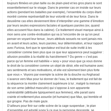
toujours filmées en plan taille ou de plain-pied et les gros plans le sont
essentiellement sur le visage. Dans le premier cas on insiste sur leurs
actions (pendant les batailles par exemple), l’ensemble du corps étant
montré comme représentatif de leur volonté et de leur force. Dans le
deuxième cas elles deviennent libre d’interpréter une gamme d’émotion
par leurs seules expressions faciales et quelques paroles (ex, quand
elles accusent Nux dans la cabine). Ce traitement visuel marque ainsi à
mon sens une contre-érotisation qui va à l’encontre de ce qu’on peut
penser en voyant leur tenue ; leurs attributs sexuels ne sont jamais mis
en avant et leurs actes, leurs paroles, leur détermination, et leur rapport
avec Furiosa, font que le spectateur est tout de suite invité à les
considérer comme bien plus que ce que leur apparence peut suggérer :
allusion possible à la réalité du harcèlement ? Du genre « c’est pas
parce qu’un femme est habillée « sexy » pour vous que ça vous donne
le droit de la considérer comme un objet de désir, elle est humaine avec
ses sentiments et ses motivations, et elle est sûrement bien plus forte
que vous ». Voyons par exemple la scène de la douche ou Angharad
s’avance vers Max pour lui donner de l’eau, le traitement qui est fait de
la séquence la montre clairement supérieure à lui ; malgré la menace
de son arme (attribut masculin) qui s’oppose à son apparente
vulnérabilité (attribuée typiquement aux femmes), elle parait sans
crainte et nettement plus assurée (et humaine) que Max, qui tremble et
qui grogne. Pas de male gaze.
D’ailleurs pour finir sur cette scène de la cage suspendue ; le plan
d’ensemble est adopté jusqu’à ce que la personne descende, se