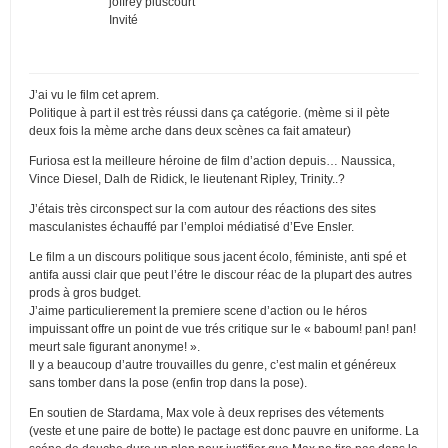
joffrey pluscourt
Invité
J’ai vu le film cet aprem.
Politique à part il est très réussi dans ça catégorie. (mème si il pète
deux fois la mème arche dans deux scènes ca fait amateur)
Furiosa est la meilleure héroine de film d’action depuis… Naussica,
Vince Diesel, Dalh de Ridick, le lieutenant Ripley, Trinity..?
J’étais très circonspect sur la com autour des réactions des sites
masculanistes échauffé par l’emploi médiatisé d’Eve Ensler.
Le film a un discours politique sous jacent écolo, féministe, anti spé et
antifa aussi clair que peut l’étre le discour réac de la plupart des autres
prods à gros budget.
J’aime particulierement la premiere scene d’action ou le héros
impuissant offre un point de vue trés critique sur le « baboum! pan! pan!
meurt sale figurant anonyme! ».
Il y a beaucoup d’autre trouvailles du genre, c’est malin et généreux
sans tomber dans la pose (enfin trop dans la pose).
En soutien de Stardama, Max vole à deux reprises des vétements
(veste et une paire de botte) le pactage est donc pauvre en uniforme. La