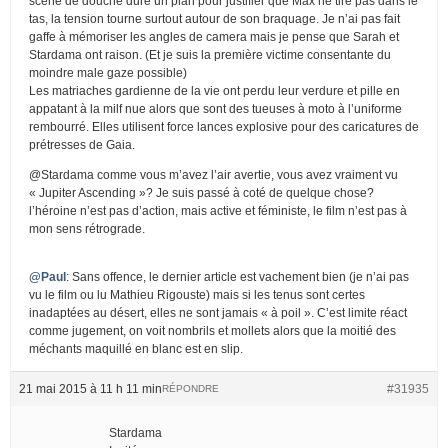
scéne de douche dure un plan pour justifier que Max ne tire pas dans le
tas, la tension tourne surtout autour de son braquage. Je n’ai pas fait
gaffe à mémoriser les angles de camera mais je pense que Sarah et
Stardama ont raison. (Et je suis la première victime consentante du
moindre male gaze possible)
Les matriaches gardienne de la vie ont perdu leur verdure et pille en
appatant à la milf nue alors que sont des tueuses à moto à l’uniforme
rembourré. Elles utilisent force lances explosive pour des caricatures de
prétresses de Gaia.
@Stardama comme vous m’avez l’air avertie, vous avez vraiment vu
« Jupiter Ascending »? Je suis passé à coté de quelque chose?
l’héroine n’est pas d’action, mais active et féministe, le film n’est pas à
mon sens rétrograde.
@Paul
: Sans offence, le dernier article est vachement bien (je n’ai pas
vu le film ou lu Mathieu Rigouste) mais si les tenus sont certes
inadaptées au désert, elles ne sont jamais « à poil ». C’est limite réact
comme jugement, on voit nombrils et mollets alors que la moitié des
méchants maquillé en blanc est en slip.
21 mai 2015 à 11 h 11 min
#31935
RÉPONDRE
Stardama