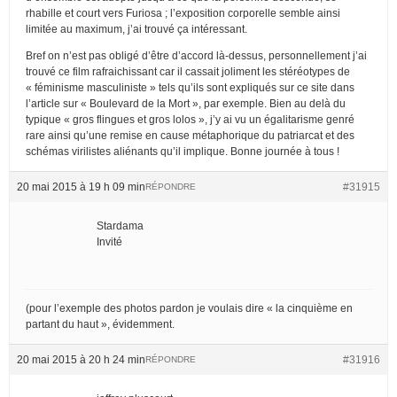
rhabille et court vers Furiosa ; l’exposition corporelle semble ainsi
limitée au maximum, j’ai trouvé ça intéressant.
Bref on n’est pas obligé d’être d’accord là-dessus, personnellement j’ai
trouvé ce film rafraichissant car il cassait joliment les stéréotypes de
« féminisme masculiniste » tels qu’ils sont expliqués sur ce site dans
l’article sur « Boulevard de la Mort », par exemple. Bien au delà du
typique « gros flingues et gros lolos », j’y ai vu un égalitarisme genré
rare ainsi qu’une remise en cause métaphorique du patriarcat et des
schémas virilistes aliénants qu’il implique. Bonne journée à tous !
20 mai 2015 à 19 h 09 min
#31915
RÉPONDRE
Stardama
Invité
(pour l’exemple des photos pardon je voulais dire « la cinquième en
partant du haut », évidemment.
20 mai 2015 à 20 h 24 min
#31916
RÉPONDRE