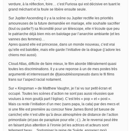
verdure, à la réflection, foire… c’est Furiosa qui est décisive en tuant le
grand méchant et la foule se libère ensuite seule.
Sur Jupiter Ascending il y a la scène ou Jupiter rectifie les priorités
amoureuses de la future demandée en mariage, elle souhaite sacrifier
(tout ou partie?) sa fécondité pour un télescope, elle n’écoute que peu
le patriarche déjà bien mis en balotage par l’anarchie ambiante (et les
vannes des femmes)…
Apres quand elle est princesse, dans un monde nouveau, c’est vrai
qu’elle est balottée, mais elle garde l’initiative de la drague (j’adore les
chiens moi aussi).
Cloud Atlas, difficile de faire mieux, le film aborde littéralement quasi
toutes les discriminations. Il y a une reponse à un de mes postes très
argumenté et interressant de @jaioubliésonpseudo dans le fil films
trans sur l’aspect racial notament.
Sur « Kingsman » de Matthew Vaughn, je l’ai vu sur petit écran et
occupé. Toutes les scènes d’action ne sont pas aussi réussies que
voulues à mon gout(à part l’église). C’est très « pop » et « post ».
Mais ca reste l’initiation d’un mec (sans papa, la cata) par des mecs et
si une fille est première au concour New James Bond (et tueuse de
caniche) elle n’est utile qu’à deux atmosphère de distance de l’action
primordiale (et pas de parapluie pour elle ;-( ). Je le reverrai peut ètre
en faisant plus attention à l’ironie (et les actrices et acteurs sont
tellement beau… Sodomiser la reine de Suède, engagez moi)