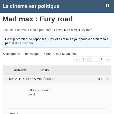
Le cinéma est politique
Mad max : Fury road
Accueil
›
Forums
›
Le coin pop-corn
›
Films
›
Mad max : Fury road
Ce sujet contient 51 réponses, 1 ps. et a été mis à jour pour la dernière fois
par
, le
Il y a 1 année
.
Affichage de 10 messages - 16 par 30 (sur 52 au total)
←
1
2
3
4
→
Auteur/e
Posts
18 mai 2015 à 13 h 55 min
#31888
RÉPONDRE
joffrey pluscourt
Invité
Bonjour