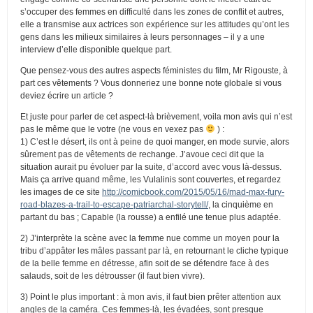
s’occuper des femmes en difficulté dans les zones de conflit et autres,
elle a transmise aux actrices son expérience sur les attitudes qu’ont les
gens dans les milieux similaires à leurs personnages – il y a une
interview d’elle disponible quelque part.
Que pensez-vous des autres aspects féministes du film, Mr Rigouste, à
part ces vêtements ? Vous donneriez une bonne note globale si vous
deviez écrire un article ?
Et juste pour parler de cet aspect-là brièvement, voila mon avis qui n’est
pas le même que le votre (ne vous en vexez pas
) :
1) C’est le désert, ils ont à peine de quoi manger, en mode survie, alors
sûrement pas de vêtements de rechange. J’avoue ceci dit que la
situation aurait pu évoluer par la suite, d’accord avec vous là-dessus.
Mais ça arrive quand même, les Vulalinis sont couvertes, et regardez
les images de ce site
http://comicbook.com/2015/05/16/mad-max-fury-
road-blazes-a-trail-to-escape-patriarchal-storytell/
, la cinquième en
partant du bas ; Capable (la rousse) a enfilé une tenue plus adaptée.
2) J’interprète la scène avec la femme nue comme un moyen pour la
tribu d’appâter les mâles passant par là, en retournant le cliche typique
de la belle femme en détresse, afin soit de se défendre face à des
salauds, soit de les détrousser (il faut bien vivre).
3) Point le plus important : à mon avis, il faut bien prêter attention aux
angles de la caméra. Ces femmes-là, les évadées, sont presque