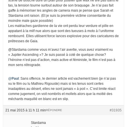
scéne de douche dure un plan pour justifier que Max ne tire pas dans le
tas, la tension tourne surtout autour de son braquage. Je n’ai pas fait
gaffe à mémoriser les angles de camera mais je pense que Sarah et
Stardama ont raison. (Et je suis la première victime consentante du
moindre male gaze possible)
Les matriaches gardienne de la vie ont perdu leur verdure et pille en
appatant à la milf nue alors que sont des tueuses à moto à l’uniforme
rembourré. Elles utilisent force lances explosive pour des caricatures de
prétresses de Gaia.
@Stardama comme vous m’avez l’air avertie, vous avez vraiment vu
« Jupiter Ascending »? Je suis passé à coté de quelque chose?
l’héroine n’est pas d’action, mais active et féministe, le film n’est pas à
mon sens rétrograde.
@Paul
: Sans offence, le dernier article est vachement bien (je n’ai pas
vu le film ou lu Mathieu Rigouste) mais si les tenus sont certes
inadaptées au désert, elles ne sont jamais « à poil ». C’est limite réact
comme jugement, on voit nombrils et mollets alors que la moitié des
méchants maquillé en blanc est en slip.
21 mai 2015 à 11 h 11 min
#31935
RÉPONDRE
Stardama