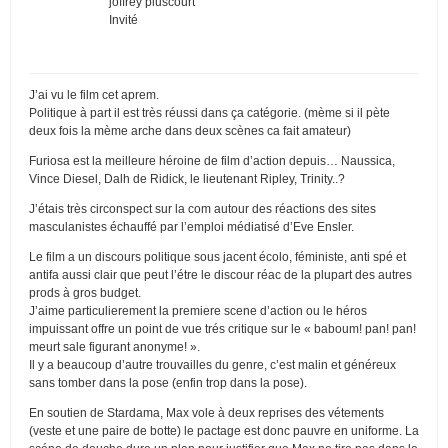
joffrey pluscourt
Invité
J’ai vu le film cet aprem.
Politique à part il est très réussi dans ça catégorie. (mème si il pète
deux fois la mème arche dans deux scènes ca fait amateur)
Furiosa est la meilleure héroine de film d’action depuis… Naussica,
Vince Diesel, Dalh de Ridick, le lieutenant Ripley, Trinity..?
J’étais très circonspect sur la com autour des réactions des sites
masculanistes échauffé par l’emploi médiatisé d’Eve Ensler.
Le film a un discours politique sous jacent écolo, féministe, anti spé et
antifa aussi clair que peut l’étre le discour réac de la plupart des autres
prods à gros budget.
J’aime particulierement la premiere scene d’action ou le héros
impuissant offre un point de vue trés critique sur le « baboum! pan! pan!
meurt sale figurant anonyme! ».
Il y a beaucoup d’autre trouvailles du genre, c’est malin et généreux
sans tomber dans la pose (enfin trop dans la pose).
En soutien de Stardama, Max vole à deux reprises des vétements
(veste et une paire de botte) le pactage est donc pauvre en uniforme. La