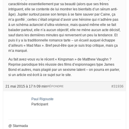
caractérisée essentiellement par sa beauté (alors que ses frères
intriguent, elle se contente de lui montrer les bienfaits d’un sérum anti-
âge). Jupiter surtout passe son temps à se faire sauver par Caine, ça
m’a gonflé ; certes c’était original d’avoir une héroine qui n’adhère pas
à un schéma actanciel d’ultra-violence, mais quand même elle se fait
balader partout, elle n’a aucun objectif, elle ne mène aucun acte décisif,
sauf dans les dernières minutes qui renversent un peu la tendance. Et
puis il y a la traditionnelle romance tarte – un écueil auquel échappe
d’ailleurs « Mad Max ». Bref peut-être que je suis trop critique, mais ça
m’a marqué.
Au fait avez-vous vu le récent « Kingsman » de Matthew Vaughn ?
Reprise parodique très réussie des films d’espionnages type James
Bond et autres, mais plagié par un sexisme latent – on pourra en parler,
si un article est écrit à ce sujet sur le site.
21 mai 2015 à 17 h 09 min
#31936
RÉPONDRE
Paul Rigouste
Participant
@ Starmada