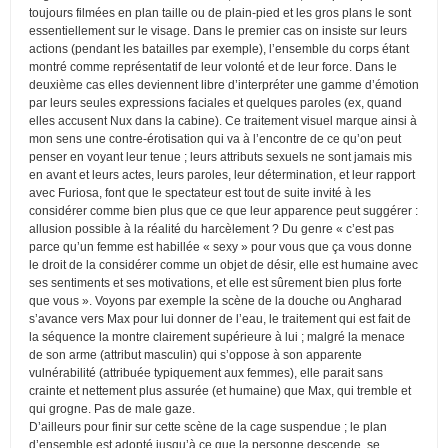
toujours filmées en plan taille ou de plain-pied et les gros plans le sont
essentiellement sur le visage. Dans le premier cas on insiste sur leurs
actions (pendant les batailles par exemple), l’ensemble du corps étant
montré comme représentatif de leur volonté et de leur force. Dans le
deuxième cas elles deviennent libre d’interpréter une gamme d’émotion
par leurs seules expressions faciales et quelques paroles (ex, quand
elles accusent Nux dans la cabine). Ce traitement visuel marque ainsi à
mon sens une contre-érotisation qui va à l’encontre de ce qu’on peut
penser en voyant leur tenue ; leurs attributs sexuels ne sont jamais mis
en avant et leurs actes, leurs paroles, leur détermination, et leur rapport
avec Furiosa, font que le spectateur est tout de suite invité à les
considérer comme bien plus que ce que leur apparence peut suggérer :
allusion possible à la réalité du harcèlement ? Du genre « c’est pas
parce qu’un femme est habillée « sexy » pour vous que ça vous donne
le droit de la considérer comme un objet de désir, elle est humaine avec
ses sentiments et ses motivations, et elle est sûrement bien plus forte
que vous ». Voyons par exemple la scène de la douche ou Angharad
s’avance vers Max pour lui donner de l’eau, le traitement qui est fait de
la séquence la montre clairement supérieure à lui ; malgré la menace
de son arme (attribut masculin) qui s’oppose à son apparente
vulnérabilité (attribuée typiquement aux femmes), elle parait sans
crainte et nettement plus assurée (et humaine) que Max, qui tremble et
qui grogne. Pas de male gaze.
D’ailleurs pour finir sur cette scène de la cage suspendue ; le plan
d’ensemble est adopté jusqu’à ce que la personne descende, se