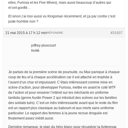
elles, Furiosa et les Five Wives), mais aussi beaucoup d’autres qui
m’ont gonflé…
Et sinon j’ai moi aussi vu Kingsman récemment, et ça par contre c’est
juste horrible non ?
21 mai 2015 à 17 h 12 min
#31937
RÉPONDRE
joffrey pluscourt
Invité
Je parlais de la première scène de poursuite, ou Max panique à chaque
coup de feu et à chaque accélération car il est attaché en trophée à
l’avant d’un char et impuissant. C’étais intérressant comme mise en
scène d’action, pour développer Furiosa, mettre en avant le coté WTF
de l’action et pour resserer l’intéret sur les méchants en uniforme
lambda (genre Austin Power 2 qui introduit des scènes sur les familles
des soldats tués). C’est un intro intérressante avant que le reste du film
est un rapport plus classique au baboum et aux morts sans uniforme
particulier. Le rapport des femmes à la jeune recrue droguée est
finalement assez inédit aussi.
Dernière remarque, le plan du héro blanc pour récupérer la forteresse