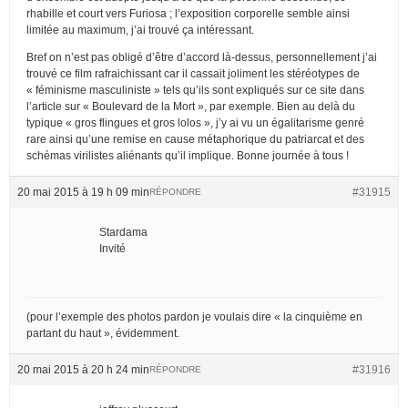
rhabille et court vers Furiosa ; l’exposition corporelle semble ainsi
limitée au maximum, j’ai trouvé ça intéressant.
Bref on n’est pas obligé d’être d’accord là-dessus, personnellement j’ai
trouvé ce film rafraichissant car il cassait joliment les stéréotypes de
« féminisme masculiniste » tels qu’ils sont expliqués sur ce site dans
l’article sur « Boulevard de la Mort », par exemple. Bien au delà du
typique « gros flingues et gros lolos », j’y ai vu un égalitarisme genré
rare ainsi qu’une remise en cause métaphorique du patriarcat et des
schémas virilistes aliénants qu’il implique. Bonne journée à tous !
20 mai 2015 à 19 h 09 min
#31915
RÉPONDRE
Stardama
Invité
(pour l’exemple des photos pardon je voulais dire « la cinquième en
partant du haut », évidemment.
20 mai 2015 à 20 h 24 min
#31916
RÉPONDRE