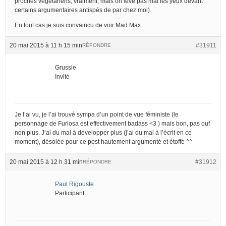
proches végétariens, vraiment, mais on lève pas mal les yeux devant
certains argumentaires antispés de par chez moi)
En tout cas je suis convaincu de voir Mad Max.
20 mai 2015 à 11 h 15 min
#31911
RÉPONDRE
Grussie
Invité
Je l’ai vu, je l’ai trouvé sympa d’un point de vue féministe (le
personnage de Furiosa est effectivement badass <3 ) mais bon, pas ouf
non plus. J’ai du mal à développer plus (j’ai du mal à l’écrit en ce
moment), désolée pour ce post hautement argumenté et étoffé ^^
20 mai 2015 à 12 h 31 min
#31912
RÉPONDRE
Paul Rigouste
Participant