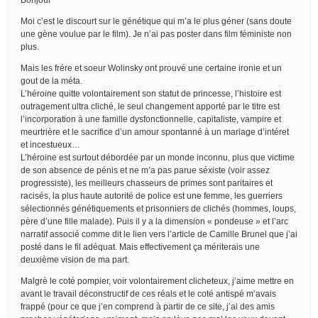
Moi c’est le discourt sur le génétique qui m’a le plus géner (sans doute
une gène voulue par le film). Je n’ai pas poster dans film féministe non
plus.
Mais les frére et soeur Wolinsky ont prouvé une certaine ironie et un
gout de la méta.
L’héroine quitte volontairement son statut de princesse, l’histoire est
outragement ultra cliché, le seul changement apporté par le titre est
l’incorporation à une famille dysfonctionnelle, capitaliste, vampire et
meurtrière et le sacrifice d’un amour spontanné à un mariage d’intéret
et incestueux…
L’héroine est surtout débordée par un monde inconnu, plus que victime
de son absence de pénis et ne m’a pas parue séxiste (voir assez
progressiste), les meilleurs chasseurs de primes sont paritaires et
racisés, la plus haute autorité de police est une femme, les guerriers
sélectionnés génétiquements et prisonniers de clichés (hommes, loups,
père d’une fille malade). Puis il y a la dimension « pondeuse » et l’arc
narratif associé comme dit le lien vers l’article de Camille Brunel que j’ai
posté dans le fil adéquat. Mais effectivement ça mériterais une
deuxième vision de ma part.
Malgrè le coté pompier, voir volontairement clicheteux, j’aime mettre en
avant le travail déconstructif de ces réals et le coté antispé m’avais
frappé (pour ce que j’en comprend à partir de ce site, j’ai des amis