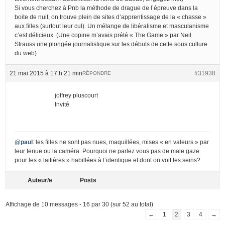
Si vous cherchez à Pnb la méthode de drague de l’épreuve dans la
boite de nuit, on trouve plein de sites d’apprentissage de la « chasse »
aux filles (surtout leur cul). Un mélange de libéralisme et masculanisme
c’est délicieux. (Une copine m’avais prété « The Game » par Neil
Strauss une plongée journalistique sur les débuts de cette sous culture
du web)
21 mai 2015 à 17 h 21 min
#31938
RÉPONDRE
joffrey pluscourt
Invité
@paul
: les filles ne sont pas nues, maquillées, mises « en valeurs » par
leur tenue ou la caméra. Pourquoi ne parlez vous pas de male gaze
pour les « laitières » habillées à l’identique et dont on voit les seins?
Auteur/e
Posts
Affichage de 10 messages - 16 par 30 (sur 52 au total)
←
1
2
3
4
→