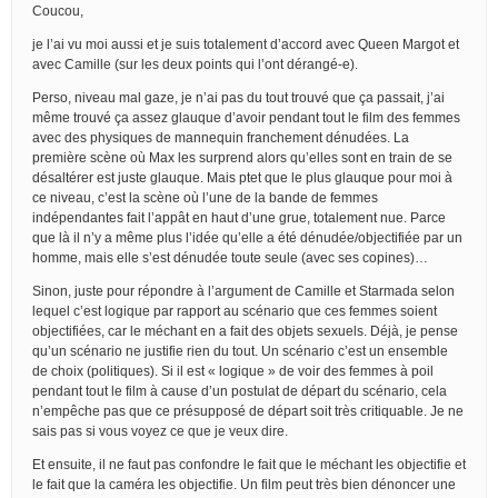
Coucou,
je l’ai vu moi aussi et je suis totalement d’accord avec Queen Margot et
avec Camille (sur les deux points qui l’ont dérangé-e).
Perso, niveau mal gaze, je n’ai pas du tout trouvé que ça passait, j’ai
même trouvé ça assez glauque d’avoir pendant tout le film des femmes
avec des physiques de mannequin franchement dénudées. La
première scène où Max les surprend alors qu’elles sont en train de se
désaltérer est juste glauque. Mais ptet que le plus glauque pour moi à
ce niveau, c’est la scène où l’une de la bande de femmes
indépendantes fait l’appât en haut d’une grue, totalement nue. Parce
que là il n’y a même plus l’idée qu’elle a été dénudée/objectifiée par un
homme, mais elle s’est dénudée toute seule (avec ses copines)…
Sinon, juste pour répondre à l’argument de Camille et Starmada selon
lequel c’est logique par rapport au scénario que ces femmes soient
objectifiées, car le méchant en a fait des objets sexuels. Déjà, je pense
qu’un scénario ne justifie rien du tout. Un scénario c’est un ensemble
de choix (politiques). Si il est « logique » de voir des femmes à poil
pendant tout le film à cause d’un postulat de départ du scénario, cela
n’empêche pas que ce présupposé de départ soit très critiquable. Je ne
sais pas si vous voyez ce que je veux dire.
Et ensuite, il ne faut pas confondre le fait que le méchant les objectifie et
le fait que la caméra les objectifie. Un film peut très bien dénoncer une