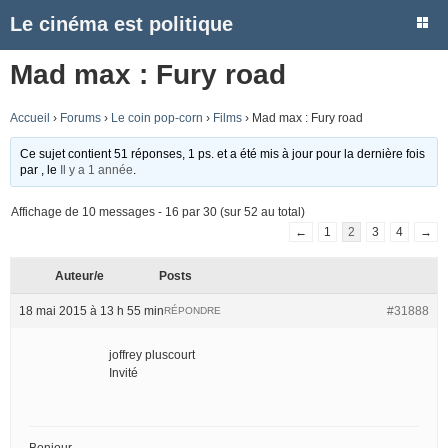
Le cinéma est politique
Mad max : Fury road
Accueil
›
Forums
›
Le coin pop-corn
›
Films
›
Mad max : Fury road
Ce sujet contient 51 réponses, 1 ps. et a été mis à jour pour la dernière fois
par
, le
Il y a 1 année
.
Affichage de 10 messages - 16 par 30 (sur 52 au total)
←
1
2
3
4
→
Auteur/e
Posts
18 mai 2015 à 13 h 55 min
#31888
RÉPONDRE
joffrey pluscourt
Invité
Bonjour