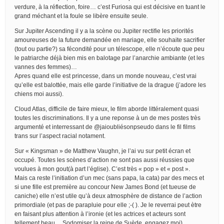
verdure, à la réflection, foire… c’est Furiosa qui est décisive en tuant le
grand méchant et la foule se libère ensuite seule.
Sur Jupiter Ascending il y a la scène ou Jupiter rectifie les priorités
amoureuses de la future demandée en mariage, elle souhaite sacrifier
(tout ou partie?) sa fécondité pour un télescope, elle n’écoute que peu
le patriarche déjà bien mis en balotage par l’anarchie ambiante (et les
vannes des femmes)…
Apres quand elle est princesse, dans un monde nouveau, c’est vrai
qu’elle est balottée, mais elle garde l’initiative de la drague (j’adore les
chiens moi aussi).
Cloud Atlas, difficile de faire mieux, le film aborde littéralement quasi
toutes les discriminations. Il y a une reponse à un de mes postes très
argumenté et interressant de @jaioubliésonpseudo dans le fil films
trans sur l’aspect racial notament.
Sur « Kingsman » de Matthew Vaughn, je l’ai vu sur petit écran et
occupé. Toutes les scènes d’action ne sont pas aussi réussies que
voulues à mon gout(à part l’église). C’est très « pop » et « post ».
Mais ca reste l’initiation d’un mec (sans papa, la cata) par des mecs et
si une fille est première au concour New James Bond (et tueuse de
caniche) elle n’est utile qu’à deux atmosphère de distance de l’action
primordiale (et pas de parapluie pour elle ;-( ). Je le reverrai peut ètre
en faisant plus attention à l’ironie (et les actrices et acteurs sont
tellement beau… Sodomiser la reine de Suède, engagez moi)