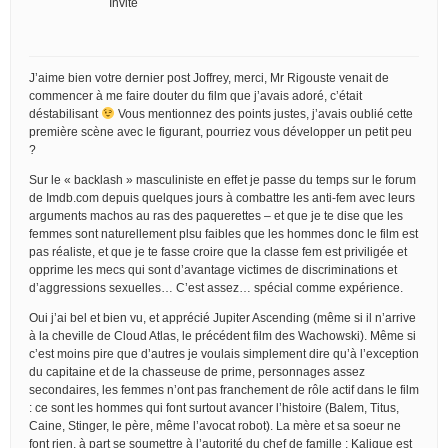
Invité
J’aime bien votre dernier post Joffrey, merci, Mr Rigouste venait de
commencer à me faire douter du film que j’avais adoré, c’était
déstabilisant
Vous mentionnez des points justes, j’avais oublié cette
première scène avec le figurant, pourriez vous développer un petit peu
?
Sur le « backlash » masculiniste en effet je passe du temps sur le forum
de Imdb.com depuis quelques jours à combattre les anti-fem avec leurs
arguments machos au ras des paquerettes – et que je te dise que les
femmes sont naturellement plsu faibles que les hommes donc le film est
pas réaliste, et que je te fasse croire que la classe fem est priviligée et
opprime les mecs qui sont d’avantage victimes de discriminations et
d’aggressions sexuelles… C’est assez… spécial comme expérience.
Oui j’ai bel et bien vu, et apprécié Jupiter Ascending (même si il n’arrive
à la cheville de Cloud Atlas, le précédent film des Wachowski). Même si
c’est moins pire que d’autres je voulais simplement dire qu’à l’exception
du capitaine et de la chasseuse de prime, personnages assez
secondaires, les femmes n’ont pas franchement de rôle actif dans le film
: ce sont les hommes qui font surtout avancer l’histoire (Balem, Titus,
Caine, Stinger, le père, même l’avocat robot). La mère et sa soeur ne
font rien, à part se soumettre à l’autorité du chef de famille ; Kalique est