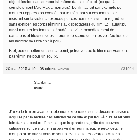
objectification sans tomber lui-même dans cet écueil (ce que fait
complètement Mad Max à mon avis). Le film aurait par exemple pu
montrer l’oppression exercée par le méchant sur ces femmes en
insistant sur la violence exercée par ces hommes, sur leur regard, et
sans exhiber les corps féminins aux spectateurs du film. Et il aurait pu
aussi montrer les femmes dénudée se vêtir immédiatement de
pantalons et blousons dès la première scène où on les voit (au lieu de
les montrer se rafraichir à poil).
Bref, personnellement, sur ce point, je trouve que le film n’est vraiment
pas féministe pour un sou :-).
20 mai 2015 à 19 h 08 min
#31914
RÉPONDRE
Stardama
Invité
J’ai vu le film en ayant en tête mon expérience sur le déconstructivisme
acquise par la lecture des articles de ce site et j’ai trouvé qu’il allait plus
loin dans la posture féministe que la grande majorité des œuvres
critiquées sur ce site, je n’ai pas vu d’erreur majeur, je peux détailler
mon point de vue si vous le souhaitez. D’ailleurs Georges Miller a
engagé comme co-scénariste une personne dont le métier était de