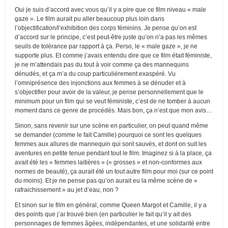
Oui je suis d’accord avec vous qu’il y a pire que ce film niveau « male
gaze ». Le film aurait pu aller beaucoup plus loin dans
l’objectification/l’exhibition des corps féminins. Je pense qu’on est
d’accord sur le principe, c’est peut-être juste qu’on n’a pas les mêmes
seuils de tolérance par rapport à ça. Perso, le « male gaze », je ne
supporte plus. Et comme j’avais entendu dire que ce film était féministe,
je ne m’attendais pas du tout à voir comme ça des mannequins
dénudés, et ça m’a du coup particulièrement exaspéré. Vu
l’omniprésence des injonctions aux femmes à se dénuder et à
s’objectifier pour avoir de la valeur, je pense personnellement que le
minimum pour un film qui se veut féministe, c’est de ne tomber à aucun
moment dans ce genre de procédés. Mais bon, ça n’est que mon avis…
Sinon, sans revenir sur une scène en particulier, on peut quand même
se demander (comme le fait Camille) pourquoi ce sont les quelques
femmes aux allures de mannequin qui sont sauvés, et dont on suit les
aventures en petite tenue pendant tout le film. Imaginez si à la place, ça
avait été les « femmes laitières » (« grosses » et non-conformes aux
normes de beauté), ça aurait été un tout autre film pour moi (sur ce point
du moins). Et je ne pense pas qu’on aurait eu la même scène de «
rafraichissement » au jet d’eau, non ?
Et sinon sur le film en général, comme Queen Margot et Camille, il y a
des points que j’ai trouvé bien (en particulier le fait qu’il y ait des
personnages de femmes âgées, indépendantes, et une solidarité entre