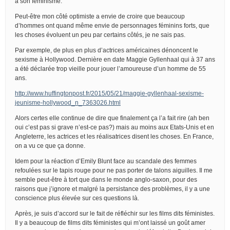
à son féminisme.
Peut-être mon côté optimiste a envie de croire que beaucoup
d’hommes ont quand même envie de personnages féminins forts, que
les choses évoluent un peu par certains côtés, je ne sais pas.
Par exemple, de plus en plus d’actrices américaines dénoncent le
sexisme à Hollywood. Dernière en date Maggie Gyllenhaal qui à 37 ans
a été déclarée trop vieille pour jouer l’amoureuse d’un homme de 55
ans.
http://www.huffingtonpost.fr/2015/05/21/maggie-gyllenhaal-sexisme-
jeunisme-hollywood_n_7363026.html
Alors certes elle continue de dire que finalement ça l’a fait rire (ah ben
oui c’est pas si grave n’est-ce pas?) mais au moins aux Etats-Unis et en
Angleterre, les actrices et les réalisatrices disent les choses. En France,
on a vu ce que ça donne.
Idem pour la réaction d’Emily Blunt face au scandale des femmes
refoulées sur le tapis rouge pour ne pas porter de talons aiguilles. Il me
semble peut-être à tort que dans le monde anglo-saxon, pour des
raisons que j’ignore et malgré la persistance des problèmes, il y a une
conscience plus élevée sur ces questions là.
Après, je suis d’accord sur le fait de réfléchir sur les films dits féministes.
Il y a beaucoup de films dits féministes qui m’ont laissé un goût amer