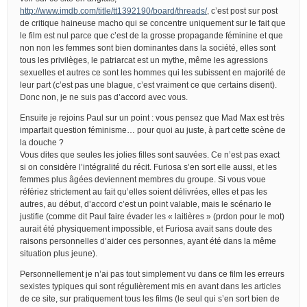
http://www.imdb.com/title/tt1392190/board/threads/
, c’est post sur post
de critique haineuse macho qui se concentre uniquement sur le fait que
le film est nul parce que c’est de la grosse propagande féminine et que
non non les femmes sont bien dominantes dans la société, elles sont
tous les privilèges, le patriarcat est un mythe, même les agressions
sexuelles et autres ce sont les hommes qui les subissent en majorité de
leur part (c’est pas une blague, c’est vraiment ce que certains disent).
Donc non, je ne suis pas d’accord avec vous.
Ensuite je rejoins Paul sur un point : vous pensez que Mad Max est très
imparfait question féminisme… pour quoi au juste, à part cette scène de
la douche ?
Vous dites que seules les jolies filles sont sauvées. Ce n’est pas exact
si on considère l’intégralité du récit. Furiosa s’en sort elle aussi, et les
femmes plus âgées deviennent membres du groupe. Si vous voue
référiez strictement au fait qu’elles soient délivrées, elles et pas les
autres, au début, d’accord c’est un point valable, mais le scénario le
justifie (comme dit Paul faire évader les « laitières » (prdon pour le mot)
aurait été physiquement impossible, et Furiosa avait sans doute des
raisons personnelles d’aider ces personnes, ayant été dans la même
situation plus jeune).
Personnellement je n’ai pas tout simplement vu dans ce film les erreurs
sexistes typiques qui sont régulièrement mis en avant dans les articles
de ce site, sur pratiquement tous les films (le seul qui s’en sort bien de