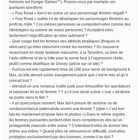
mémoire est Hunger Games^^). Posons-nous par exemple ces
quelques questions
– « Fury Road » met-il en scène un seul personnage féminin négatif ?
– « Fury Road » oublie-t-il de développer les personnages féminins au
profit du mâle ? Ces mêmes personnes se comportent-elles comme des
stéréotypes ou comme de vraies personnes ? Acceptent-elles
tacitement l’objectification qu’elles subissent ?
– Quel usage font les femmes des attributs phalliques (flingues et
véhicules) qu’elles retournent contre les hommes ? Du massacre
revanchard en mode fantaisie masculine, à la Tarantino, ou bien de
l’auto-défense et de la lutte pour la survie face à l’oppression réelle,
plutôt comme Maléfique de Disney (article sur ce site) ?
– Furiosa est-elle rapidement mise de côté pour servir de background à
Max, qu’elle devrait suivre aveuglement parce que c’est le mec et qu’il
connait tout ?
– Introduit-on une romance inutile juste pour émoustiller les spectateurs
et rabaisser tel ou tel femme ? Y a t-il une seule scène « nue » destinée
au public dans le film ?
– A un quelconque moment, Max fait-il preuve de sexisme ou de
condescendance paternaliste envers une femme ? (style « c’est bon
tais-toi maintenant et laisse faire le phallus ») Dans le même registre,
les femmes puissantes perdent-elles leurs compétences dès qu’un
protagoniste masculin entre scène ? S’interdisent-elles de donner des
ordres aux mâles ? Quand elles se retrouvent en difficulté, sont-elles
protégées exclusivement par des hommes, comme il se doit ?