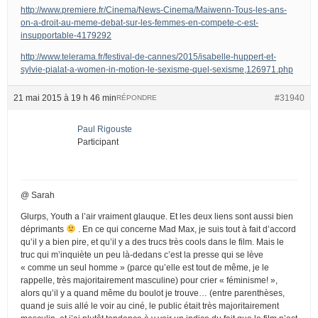
http://www.premiere.fr/Cinema/News-Cinema/Maiwenn-Tous-les-ans-
on-a-droit-au-meme-debat-sur-les-femmes-en-compete-c-est-
insupportable-4179292
http://www.telerama.fr/festival-de-cannes/2015/isabelle-huppert-et-
sylvie-pialat-a-women-in-motion-le-sexisme-quel-sexisme,126971.php
21 mai 2015 à 19 h 46 min
#31940
RÉPONDRE
Paul Rigouste
Participant
@ Sarah
Glurps, Youth a l’air vraiment glauque. Et les deux liens sont aussi bien
déprimants
. En ce qui concerne Mad Max, je suis tout à fait d’accord
qu’il y a bien pire, et qu’il y a des trucs très cools dans le film. Mais le
truc qui m’inquiète un peu là-dedans c’est la presse qui se lève
« comme un seul homme » (parce qu’elle est tout de même, je le
rappelle, très majoritairement masculine) pour crier « féminisme! »,
alors qu’il y a quand même du boulot je trouve… (entre parenthèses,
quand je suis allé le voir au ciné, le public était très majoritairement