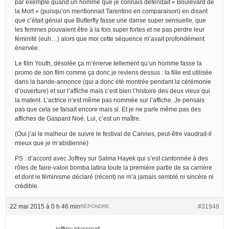
par exemple quand un homme que je connais défendait « Boulevard de
la Mort » (puisqu’on mentionnait Tarentino en comparaison) en disant
que c’était génial que Butterfly fasse une danse super sensuelle, que
les femmes pouvaient être à la fois super fortes et ne pas perdre leur
féminité (euh…) alors que moi cette séquence m’avait profondément
énervée.
Le film Youth, désolée ça m’énerve tellement qu’un homme fasse la
promo de son film comme ça donc je reviens dessus : la fille est utilisée
dans la bande-annonce (qui a donc été montrée pendant la cérémonie
d’ouverture) et sur l’affiche mais c’est bien l’histoire des deux vieux qui
la matent. L’actrice n’est même pas nommée sur l’affiche. Je pensais
pas que cela se faisait encore mais si. Et je ne parle même pas des
affiches de Gaspard Noé. Lui, c’est un maître.
(Oui j’ai le malheur de suivre le festival de Cannes, peut-être vaudrait-il
mieux que je m’abstienne)
PS : d’accord avec Joffrey sur Salma Hayek qui s’est cantonnée à des
rôles de faire-valoir bomba latina toute la première partie de sa carrière
et dont le féminisme déclaré (récent) ne m’a jamais semblé ni sincère ni
crédible.
22 mai 2015 à 0 h 46 min
#31948
RÉPONDRE
joffrey pluscourt