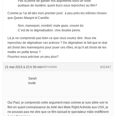
Pas la peine de garder vos arguments sous un voile
pudique de mystère, quels trucs vous reprochez au film?
Comme je l’ai dit dès mon premier post : à peu près les mêmes choses
que Queen Margot et Camille.
Non, manequin, nombril, male gaze, couvre toi.
C’est de la stigmatisation. Une double peine.
Là je ne comprends pas bien ce que vous voulez dire. Vous me
reprochez de stigmatiser ces actrices ? De stigmatiser le fait que le réal
ait choisi des mannequins pour jouer ces rôles, et qu’il ait choisi de les
mettre en petite tenue ?
Pourriez-vous préciser un peu plus?
21 mai 2015 à 23 h 50 min
#31947
RÉPONDRE
Sarah
Invité
Oui Paul, je comprends votre argument mais comme je suis allée voir le
film en ayant connaissance du tollé des Male Right Activists aux USA, je
ne pouvais pas me dire que ce film laissait le spectateur mâle indifférent