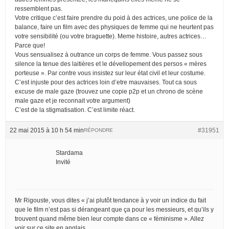
ressemblent pas.
Votre critique c’est faire prendre du poid à des actrices, une police de la
balance, faire un film avec des physiques de femme qui ne heurtent pas
votre sensibilité (ou votre braguette). Meme histoire, autres actrices…
Parce que!
Vous sensualisez à outrance un corps de femme. Vous passez sous
silence la tenue des laitières et le dévellopement des persos « mères
porteuse ». Par contre vous insistez sur leur état civil et leur costume.
C’est injuste pour des actrices loin d’etre mauvaises. Tout ca sous
excuse de male gaze (trouvez une copie p2p et un chrono de scène
male gaze et je reconnait votre argument)
C’est de la stigmatisation. C’est limite réact.
22 mai 2015 à 10 h 54 min
#31951
RÉPONDRE
Stardama
Invité
Mr Rigouste, vous dites « j’ai plutôt tendance à y voir un indice du fait
que le film n’est pas si dérangeant que ça pour les messieurs, et qu’ils y
trouvent quand même bien leur compte dans ce « féminisme ». Allez
voir sur ce site en anglais,