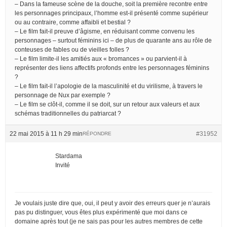
– Dans la fameuse scène de la douche, soit la première recontre entre
les personnages principaux, l’homme est-il présenté comme supérieur
ou au contraire, comme affaibli et bestial ?
– Le film fait-il preuve d’âgisme, en réduisant comme convenu les
personnages – surtout féminins ici – de plus de quarante ans au rôle de
conteuses de fables ou de vieilles folles ?
– Le film limite-il les amitiés aux « bromances » ou parvient-il à
représenter des liens affectifs profonds entre les personnages féminins
?
– Le film fait-il l’apologie de la masculinité et du virilisme, à travers le
personnage de Nux par exemple ?
– Le film se clôt-il, comme il se doit, sur un retour aux valeurs et aux
schémas traditionnelles du patriarcat ?
22 mai 2015 à 11 h 29 min
#31952
RÉPONDRE
Stardama
Invité
Je voulais juste dire que, oui, il peut y avoir des erreurs quer je n’aurais
pas pu distinguer, vous êtes plus expérimenté que moi dans ce
domaine après tout (je ne sais pas pour les autres membres de cette