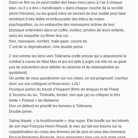
Dans un film ou on peut matter des beau mecs pecs à l’air à chaque
plan, ou il y a des « handicapés » dans chaque couche de la société
(dont l’héroine), ou les grand mère se servent de leur nudité pour faire
semblant d’etre faible et embuscader des tribus de males
psychopathes, ou on embauche des manequins victime de leur
physique enfermées dans un coffre, violées, privées de leurs enfants,
sans les maquiller ou filmer leur cul…
Non, manequin, nombril, male gaze, couvre toi.
C’est de la stigmatisation. Une double peine.
C’est comme les liens vers Télérama (cette presse qui a abandonné le
combat à cause de Mad Max et qui est apte à juger car elle ne se gave
pas de subvention pour débiter du séxisme et de islamophobie au
quotidient):
On arrète de vous questionner sur vos robes, on est progressif, crachez
donc sur vos collègues et financeurs. LOL!
Pourquoi parlez du travail d’Huppert (filmo de dingue) et de Pialat
(L’Inconnu du lac, Timbuktu, bordel, rien que ça) ou critiquer le très
limite « Polisse » de Maïwenn.
Non on défend en priorité les femmes à Télérama.
Double peine.
Salma Hayek, « la bouillonnante », trop super. Elle bouffe sur les bénefs
de son mari François-Henri Pinault, le mec qui fait son beurre sur la
culpabilisation du corps des femmes (et de plus en plus des hommes)
Pinault-Printemps-Redoute. Vous reprendrez bien une pub male gaze