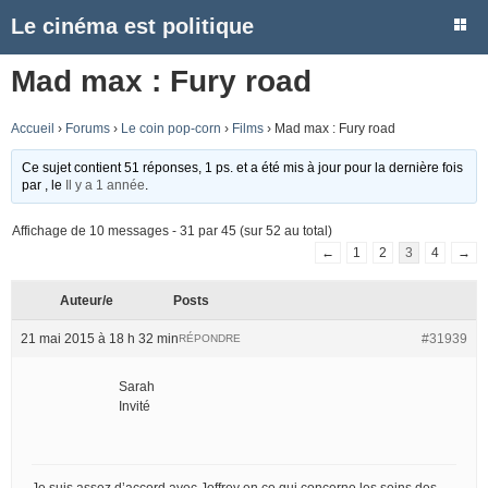
Le cinéma est politique
Mad max : Fury road
Accueil
›
Forums
›
Le coin pop-corn
›
Films
›
Mad max : Fury road
Ce sujet contient 51 réponses, 1 ps. et a été mis à jour pour la dernière fois
par
, le
Il y a 1 année
.
Affichage de 10 messages - 31 par 45 (sur 52 au total)
←
1
2
3
4
→
Auteur/e
Posts
21 mai 2015 à 18 h 32 min
#31939
RÉPONDRE
Sarah
Invité
Je suis assez d’accord avec Joffrey en ce qui concerne les seins des