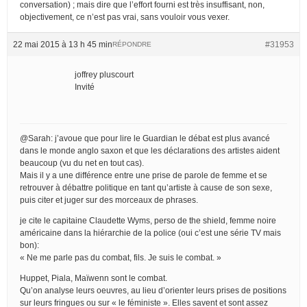
conversation) ; mais dire que l’effort fourni est très insuffisant, non,
objectivement, ce n’est pas vrai, sans vouloir vous vexer.
22 mai 2015 à 13 h 45 min
#31953
RÉPONDRE
joffrey pluscourt
Invité
@Sarah: j’avoue que pour lire le Guardian le débat est plus avancé
dans le monde anglo saxon et que les déclarations des artistes aident
beaucoup (vu du net en tout cas).
Mais il y a une différence entre une prise de parole de femme et se
retrouver à débattre politique en tant qu’artiste à cause de son sexe,
puis citer et juger sur des morceaux de phrases.
je cite le capitaine Claudette Wyms, perso de the shield, femme noire
américaine dans la hiérarchie de la police (oui c’est une série TV mais
bon):
« Ne me parle pas du combat, fils. Je suis le combat. »
Huppet, Piala, Maïwenn sont le combat.
Qu’on analyse leurs oeuvres, au lieu d’orienter leurs prises de positions
sur leurs fringues ou sur « le féministe ». Elles savent et sont assez