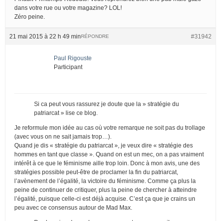
dans votre rue ou votre magazine? LOL!
Zéro peine.
21 mai 2015 à 22 h 49 min
#31942
RÉPONDRE
Paul Rigouste
Participant
Si ca peut vous rassurez je doute que la » stratégie du
patriarcat » lise ce blog.
Je reformule mon idée au cas où votre remarque ne soit pas du trollage
(avec vous on ne sait jamais trop…).
Quand je dis « stratégie du patriarcat », je veux dire « stratégie des
hommes en tant que classe ». Quand on est un mec, on a pas vraiment
intérêt à ce que le féminisme aille trop loin. Donc à mon avis, une des
stratégies possible peut-être de proclamer la fin du patriarcat,
l’avènement de l’égalité, la victoire du féminisme. Comme ça plus la
peine de continuer de critiquer, plus la peine de chercher à atteindre
l’égalité, puisque celle-ci est déjà acquise. C’est ça que je crains un
peu avec ce consensus autour de Mad Max.