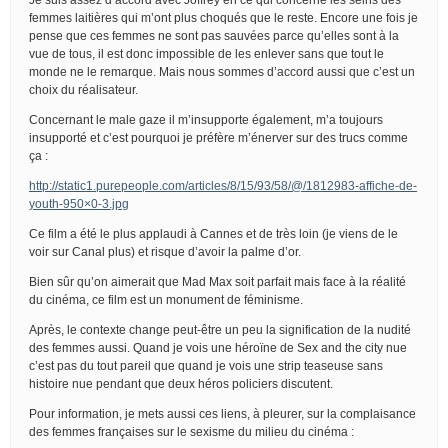
femmes laitières qui m’ont plus choqués que le reste. Encore une fois je
pense que ces femmes ne sont pas sauvées parce qu’elles sont à la
vue de tous, il est donc impossible de les enlever sans que tout le
monde ne le remarque. Mais nous sommes d’accord aussi que c’est un
choix du réalisateur.
Concernant le male gaze il m’insupporte également, m’a toujours
insupporté et c’est pourquoi je préfère m’énerver sur des trucs comme
ça :
http://static1.purepeople.com/articles/8/15/93/58/@/1812983-affiche-de-
youth-950×0-3.jpg
Ce film a été le plus applaudi à Cannes et de très loin (je viens de le
voir sur Canal plus) et risque d’avoir la palme d’or.
Bien sûr qu’on aimerait que Mad Max soit parfait mais face à la réalité
du cinéma, ce film est un monument de féminisme.
Après, le contexte change peut-être un peu la signification de la nudité
des femmes aussi. Quand je vois une héroïne de Sex and the city nue
c’est pas du tout pareil que quand je vois une strip teaseuse sans
histoire nue pendant que deux héros policiers discutent.
Pour information, je mets aussi ces liens, à pleurer, sur la complaisance
des femmes françaises sur le sexisme du milieu du cinéma :