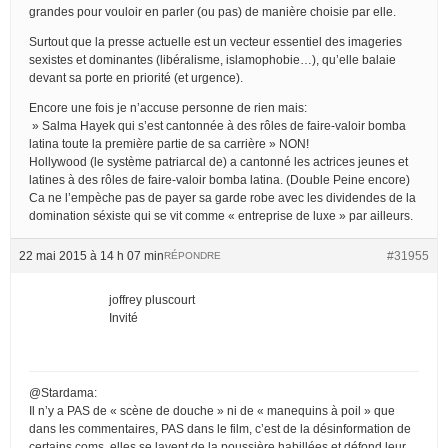
grandes pour vouloir en parler (ou pas) de manière choisie par elle.
Surtout que la presse actuelle est un vecteur essentiel des imageries
sexistes et dominantes (libéralisme, islamophobie…), qu’elle balaie
devant sa porte en priorité (et urgence).
Encore une fois je n’accuse personne de rien mais:
» Salma Hayek qui s’est cantonnée à des rôles de faire-valoir bomba
latina toute la première partie de sa carrière » NON!
Hollywood (le système patriarcal de) a cantonné les actrices jeunes et
latines à des rôles de faire-valoir bomba latina. (Double Peine encore)
Ca ne l’empèche pas de payer sa garde robe avec les dividendes de la
domination séxiste qui se vit comme « entreprise de luxe » par ailleurs.
22 mai 2015 à 14 h 07 min
#31955
RÉPONDRE
joffrey pluscourt
Invité
@Stardama:
Il n’y a PAS de « scène de douche » ni de « manequins à poil » que
dans les commentaires, PAS dans le film, c’est de la désinformation de
certains coms, elles se lavent de la poussière habillées et défond leur