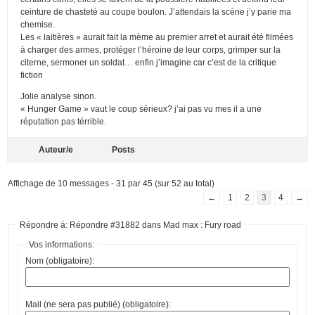
ceinture de chasteté au coupe boulon. J’attendais la scène j’y parie ma
chemise.
Les « laitières » aurait fait la mème au premier arret et aurait été filmées
à charger des armes, protéger l’héroine de leur corps, grimper sur la
citerne, sermoner un soldat… enfin j’imagine car c’est de la critique
fiction
Jolie analyse sinon.
« Hunger Game » vaut le coup sérieux? j’ai pas vu mes il a une
réputation pas térrible.
Auteur/e
Posts
Affichage de 10 messages - 31 par 45 (sur 52 au total)
←
1
2
3
4
→
Répondre à: Répondre #31882 dans Mad max : Fury road
Vos informations:
Nom (obligatoire):
Mail (ne sera pas publié) (obligatoire):