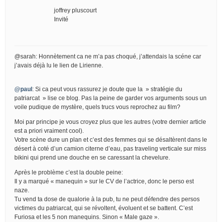
joffrey pluscourt
Invité
@sarah: Honnètement ca ne m’a pas choqué, j’attendais la scéne car
j’avais déjà lu le lien de Lirienne.
@paul
: Si ca peut vous rassurez je doute que la » stratégie du
patriarcat » lise ce blog. Pas la peine de garder vos arguments sous un
voile pudique de mystère, quels trucs vous reprochez au film?
Moi par principe je vous croyez plus que les autres (votre dernier article
est a priori vraiment cool).
Votre scène dure un plan et c’est des femmes qui se désaltèrent dans le
désert à coté d’un camion citerne d’eau, pas traveling verticale sur miss
bikini qui prend une douche en se caressant la chevelure.
Après le problème c’est la double peine:
Il y a marqué « manequin » sur le CV de l’actrice, donc le perso est
naze.
Tu vend ta dose de qualorie à la pub, tu ne peut défendre des persos
victimes du patriarcat, qui se révoltent, évoluent et se battent. C’est
Furiosa et les 5 non manequins. Sinon « Male gaze ».