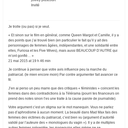
Invité
Je trolle (ou pas) si je veut.
« Et sinon sur le film en général, comme Queen Margot et Camille, il y a
des points que j’ai trouvé bien (en particulier le fait qu’il y ait des
personnages de femmes âgées, indépendantes, et une solidarité entre
elles, Furiosa et les Five Wives), mais aussi BEAUCOUP D’AUTRE qui
m’ont gonflé… »
21 mai 2015 at 19 h 46 min
Je continue à penser que votre avis influence peu la marche du
patriarcat. (le mien encore moin) Par contre argumenter fait avancer ce
fil.
J’en ai perso un peu marre que des critiques « féministes » coincent les
femmes dans des contradictions à la Télérama (pourri tes financeurs on
prend des notes sinon t’es une traite à la cause parole de journaliste).
Votre argument c’est un stigma sur le mot manequin. Vous ne parlez
pas d’aphrodisme à aucun moment. La beauté dans Mad Max fais des
femmes des victimes du patriarcat, c’est bien vu (argument d’autorité
validé par l’auteure des « monologues du vagin »). Il y a de multiples
autres femmes présentée, les manequins elles mème ne se