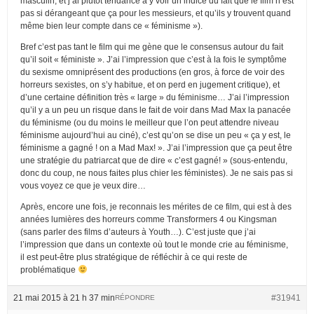
masculin, et j’ai plutôt tendance à y voir un indice du fait que le film n’est
pas si dérangeant que ça pour les messieurs, et qu’ils y trouvent quand
même bien leur compte dans ce « féminisme »).
Bref c’est pas tant le film qui me gène que le consensus autour du fait
qu’il soit « féministe ». J’ai l’impression que c’est à la fois le symptôme
du sexisme omniprésent des productions (en gros, à force de voir des
horreurs sexistes, on s’y habitue, et on perd en jugement critique), et
d’une certaine définition très « large » du féminisme… J’ai l’impression
qu’il y a un peu un risque dans le fait de voir dans Mad Max la panacée
du féminisme (ou du moins le meilleur que l’on peut attendre niveau
féminisme aujourd’hui au ciné), c’est qu’on se dise un peu « ça y est, le
féminisme a gagné ! on a Mad Max! ». J’ai l’impression que ça peut être
une stratégie du patriarcat que de dire « c’est gagné! » (sous-entendu,
donc du coup, ne nous faites plus chier les féministes). Je ne sais pas si
vous voyez ce que je veux dire…
Après, encore une fois, je reconnais les mérites de ce film, qui est à des
années lumières des horreurs comme Transformers 4 ou Kingsman
(sans parler des films d’auteurs à Youth…). C’est juste que j’ai
l’impression que dans un contexte où tout le monde crie au féminisme,
il est peut-être plus stratégique de réfléchir à ce qui reste de
problématique
21 mai 2015 à 21 h 37 min
#31941
RÉPONDRE