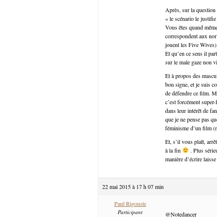
Après, sur la question
« le scénario le justif
Vous êtes quand même 
correspondent aux norm
jouent les Five Wives),
Et qu’en ce sens il pa
sur le male gaze non v
Et à propos des mascul
bon signe, et je suis c
de défendre ce film. M
c’est forcément super-
dans leur intérêt de f
que je ne pense pas que
féminisme d’un film (m
Et, s’il vous plaît, ar
à la fin
. Plus série
manière d’écrire laisse
22 mai 2015 à 17 h 07 min
Paul Rigouste
Participant
@Notedancer