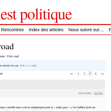
est politique
Rencontres
Index des articles
Nous suivre sur…
road
max : Fury road
la dernière fois par
, le
Il y a 1 année
.
al)
←
1
2
3
4
→
#31956
RÉPONDRE
ins a moitié-nues sont la simplement pour le « male gaez » c’est oublier juste un