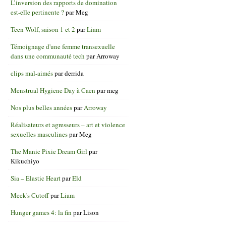
L’inversion des rapports de domination
est-elle pertinente ?
par
Meg
Teen Wolf, saison 1 et 2
par
Liam
Témoignage d'une femme transexuelle
dans une communauté tech
par
Arroway
clips mal-aimés
par
derrida
Menstrual Hygiene Day à Caen
par
meg
Nos plus belles années
par
Arroway
Réalisateurs et agresseurs – art et violence
sexuelles masculines
par
Meg
The Manic Pixie Dream Girl
par
Kikuchiyo
Sia – Elastic Heart
par
Eld
Meek's Cutoff
par
Liam
Hunger games 4: la fin
par
Lison