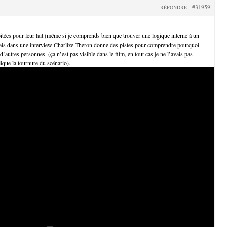
#31959
RÉPONDRE
tées pour leur lait (même si je comprends bien que trouver une logique interne à un
 mais dans une interview Charlize Theron donne des pistes pour comprendre pourquoi
d’autres personnes. (ça n’est pas visible dans le film, en tout cas je ne l’avais pas
ique la tournure du scénario).