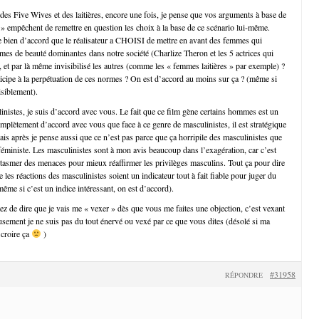
 des Five Wives et des laitières, encore une fois, je pense que vos arguments à base de
ie » empêchent de remettre en question les choix à la base de ce scénario lui-même.
bien d’accord que le réalisateur a CHOISI de mettre en avant des femmes qui
es de beauté dominantes dans notre société (Charlize Theron et les 5 actrices qui
 et par là même invisibilisé les autres (comme les « femmes laitières » par exemple) ?
rticipe à la perpétuation de ces normes ? On est d’accord au moins sur ça ? (même si
isiblement).
inistes, je suis d’accord avec vous. Le fait que ce film gène certains hommes est un
omplètement d’accord avec vous que face à ce genre de masculinistes, il est stratégique
ais après je pense aussi que ce n’est pas parce que ça horripile des masculinistes que
féministe. Les masculinistes sont à mon avis beaucoup dans l’exagération, car c’est
antasmer des menaces pour mieux réaffirmer les privilèges masculins. Tout ça pour dire
 les réactions des masculinistes soient un indicateur tout à fait fiable pour juger du
ême si c’est un indice intéressant, on est d’accord).
rêtez de dire que je vais me « vexer » dès que vous me faites une objection, c’est vexant
usement je ne suis pas du tout énervé ou vexé par ce que vous dites (désolé si ma
 croire ça
)
#31958
RÉPONDRE