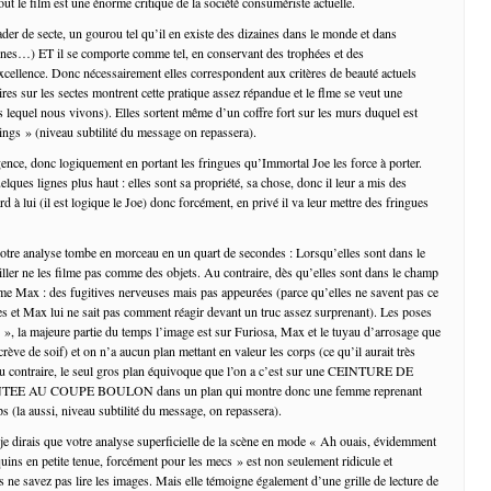
Tout le film est une énorme critique de la société consumériste actuelle.
der de secte, un gourou tel qu’il en existe des dizaines dans le monde et dans
Jones…) ET il se comporte comme tel, en conservant des trophées et des
xcellence. Donc nécessairement elles correspondent aux critères de beauté actuels
s sur les sectes montrent cette pratique assez répandue et le flme se veut une
 lequel nous vivons). Elles sortent même d’un coffre fort sur les murs duquel est
ngs » (niveau subtilité du message on repassera).
gence, donc logiquement en portant les fringues qu’Immortal Joe les force à porter.
lques lignes plus haut : elles sont sa propriété, sa chose, donc il leur a mis des
d à lui (il est logique le Joe) donc forcément, en privé il va leur mettre des fringues
otre analyse tombe en morceau en un quart de secondes : Lorsqu’elles sont dans le
iller ne les filme pas comme des objets. Au contraire, dès qu’elles sont dans le champ
me Max : des fugitives nerveuses mais pas appeurées (parce qu’elles ne savent pas ce
es et Max lui ne sait pas comment réagir devant un truc assez surprenant). Les poses
 », la majeure partie du temps l’image est sur Furiosa, Max et le tuyau d’arrosage que
rève de soif) et on n’a aucun plan mettant en valeur les corps (ce qu’il aurait très
Au contraire, le seul gros plan équivoque que l’on a c’est sur une CEINTURE DE
 AU COUPE BOULON dans un plan qui montre donc une femme reprenant
s (la aussi, niveau subtilité du message, on repassera).
je dirais que votre analyse superficielle de la scène en mode « Ah ouais, évidemment
uins en petite tenue, forcément pour les mecs » est non seulement ridicule et
ne savez pas lire les images. Mais elle témoigne également d’une grille de lecture de