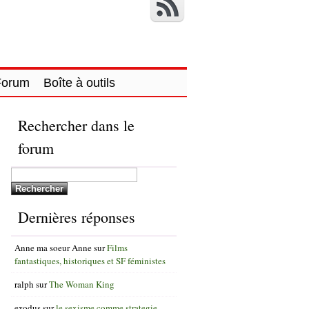
Forum
Boîte à outils
Rechercher dans le
forum
Dernières réponses
Anne ma soeur Anne
sur
Films
fantastiques, historiques et SF féministes
ralph
sur
The Woman King
exodus
sur
le sexisme comme strategie