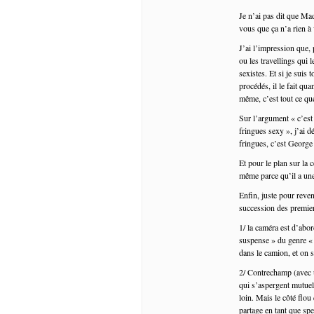
Je n’ai pas dit que Ma
vous que ça n’a rien à
J’ai l’impression que,
ou les travellings qui 
sexistes. Et si je suis
procédés, il le fait qu
même, c’est tout ce que
Sur l’argument « c’est
fringues sexy », j’ai d
fringues, c’est George 
Et pour le plan sur la 
même parce qu’il a un
Enfin, juste pour reve
succession des premiers
1/ la caméra est d’abo
suspense » du genre « 
dans le camion, et on 
2/ Contrechamp (avec un
qui s’aspergent mutuel
loin. Mais le côté flou
partage en tant que spe