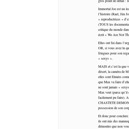
gros point de détail : 
Immortal Joe est un lea
l’histoire (Rael, Jim 
« reproductrices » d’e
(TOUS les documentaire
critique du monde dans
écrit « We Are Not Thi
Elles ont fui dans l’ur
OR, si vous avez lu que
fringues pour son regar
« sexys ».
MAIS et c’est la que v
désert, la caméra de M
elles sont filmées com
que Max va faire d’ell
ne sont jamais « sexys
Max veut (parce qu’il c
facilement pu faire). 
CHASTETE DEMONTEE
possession de son corp
Et donc pour conclure 
ils ont mis des manneq
démontre que non vous 