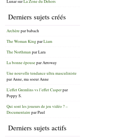
Lunar
sur
La Zone du Dehors
Derniers sujets créés
Archère
par
babach
The Woman King
par
Liam
The Northman
par
Lara
La bonne épouse
par
Arroway
Une nouvelle tendance ultra masculiniste
par
Anne, ma soeur Anne
L’effet Gremlins vs l’effet Casper
par
Poppy S.
Qui sont les joueurs de jeu vidéo ? –
Documentaire
par
Paul
Derniers sujets actifs