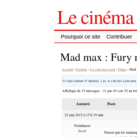
Le cinéma 
Pourquoi ce site
Contribuer
Mad max : Fury 
Accueil
›
Forums
›
Le coin pop-corn
›
Films
›
Mad 
Ce sujet contient 51 réponses, 1 ps. et a été mis à jour pour 
Affichage de 15 messages - 31 par 45 (sur 52 au tot
Auteur/e
Posts
22 mai 2015 à 15 h 19 min
Notadancer
Invité
Penser que les mannequ