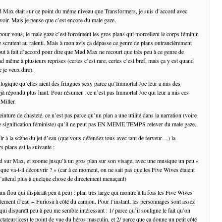
d Max était sur ce point du même niveau que Transformers, je suis d’accord avec
 voir. Mais je pense que c’est encore du male gaze.
 pour vous, le male gaze c’est forcément les gros plans qui morcellent le corps féminin
le scrutent au ralenti. Mais à mon avis ça dépasse ce genre de plans outrancièrement
 tout à fait d’accord pour dire que Mad Max ne recourt que très peu à ce genre de
and même à plusieurs reprises (certes c’est rare, certes c’est bref, mais ça y est quand
 je veux dire).
 logique qu’elles aient des fringues sexy parce qu’Immortal Joe leur a mis des
éjà répondu plus haut. Pour résumer : ce n’est pas Immortal Joe qui leur a mis ces
Miller.
ceinture de chasteté, ce n’est pas parce qu’un plan a une utilité dans la narration (voire
e signification féministe) qu’il ne peut pas EN MEME TEMPS relever du male gaze.
nir à la scène du jet d’eau (que vous défendez tous avec tant de ferveur…) la
 plans est la suivante :
rd sur Max, et zoome jusqu’à un gros plan sur son visage, avec une musique un peu «
que va-t-il découvrir ? » (car à ce moment, on ne sait pas que les Five Wives étaient
s’attend plus à quelque chose de directement menaçant)
 flou qui disparaît peu à peu) : plan très large qui montre à la fois les Five Wives
lement d’eau + Furiosa à côté du camion. Pour l’instant, les personnages sont assez
 qui disparaît peu à peu me semble intéressant : 1/ parce qu’il souligne le fait qu’on
ctateur(ices) le point de vue du héros masculin, et 2/ parce que ça donne un petit côté