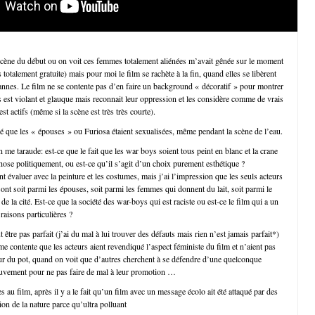
scène du début ou on voit ces femmes totalement aliénées m’avait gênée sur le moment
s totalement gratuite) mais pour moi le film se rachète à la fin, quand elles se libèrent
vannes. Le film ne se contente pas d’en faire un background « décoratif » pour montrer
s est violant et glauque mais reconnait leur oppression et les considère comme de vrais
st actifs (même si la scène est très très courte).
vé que les « épouses » ou Furiosa étaient sexualisées, même pendant la scène de l’eau.
 me taraude: est-ce que le fait que les war boys soient tous peint en blanc et la crane
hose politiquement, ou est-ce qu’il s’agit d’un choix purement esthétique ?
ent évaluer avec la peinture et les costumes, mais j’ai l’impression que les seuls acteurs
ont soit parmi les épouses, soit parmi les femmes qui donnent du lait, soit parmi le
e la cité. Est-ce que la société des war-boys qui est raciste ou est-ce le film qui a un
 raisons particulières ?
t être pas parfait (j’ai du mal à lui trouver des défauts mais rien n’est jamais parfait*)
e contente que les acteurs aient revendiqué l’aspect féministe du film et n’aient pas
ur du pot, quand on voit que d’autres cherchent à se défendre d’une quelconque
ouvement pour ne pas faire de mal à leur promotion …
s au film, après il y a le fait qu’un film avec un message écolo ait été attaqué par des
ion de la nature parce qu’ultra polluant