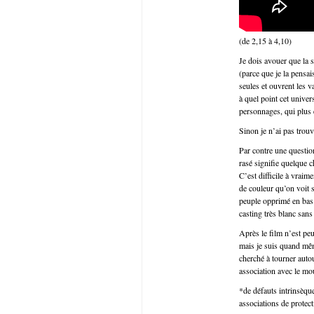
(de 2,15 à 4,10)
Je dois avouer que la 
(parce que je la pensai
seules et ouvrent les 
à quel point cet univer
personnages, qui plus e
Sinon je n’ai pas trou
Par contre une question
rasé signifie quelque c
C’est difficile à vraim
de couleur qu’on voit s
peuple opprimé en bas d
casting très blanc sans
Après le film n’est peu
mais je suis quand mêm
cherché à tourner auto
association avec le m
*de défauts intrinsèque
associations de protect