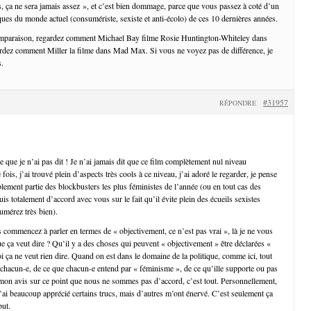
s, ça ne sera jamais assez », et c’est bien dommage, parce que vous passez à coté d’un
iques du monde actuel (consumériste, sexiste et anti-écolo) de ces 10 dernières années.
omparaison, regardez comment Michael Bay filme Rosie Huntington-Whiteley dans
rdez comment Miller la filme dans Mad Max. Si vous ne voyez pas de différence, je
s.
#31957
RÉPONDRE
e que je n’ai pas dit ! Je n’ai jamais dit que ce film complètement nul niveau
ois, j’ai trouvé plein d’aspects très cools à ce niveau, j’ai adoré le regarder, je pense
lement partie des blockbusters les plus féministes de l’année (ou en tout cas des
suis totalement d’accord avec vous sur le fait qu’il évite plein des écueils sexistes
umérez très bien).
 commencez à parler en termes de « objectivement, ce n’est pas vrai », là je ne vous
e ça veut dire ? Qu’il y a des choses qui peuvent « objectivement » être déclarées «
i ça ne veut rien dire. Quand on est dans le domaine de la politique, comme ici, tout
chacun-e, de ce que chacun-e entend par « féminisme », de ce qu’ille supporte ou pas
à mon avis sur ce point que nous ne sommes pas d’accord, c’est tout. Personnellement,
j’ai beaucoup apprécié certains trucs, mais d’autres m’ont énervé. C’est seulement ça
but.