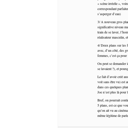
« scène irréelle », voi
correspondant parfaite
s’asperger d’eau)
3/ A nouveau gros pla
significative niveau 
train de se laver, l’ho
réalisateur masculin, e
4/ Deux plans sur les 
avec, d’un côté, des g
femmes, c’est ça pour 
On peut se demander ic
se lavaient ?), et pour
Le fait d’avoir créé a
voit sans être vu) est
dans ces quelques plan
Joe n’est plus là pour 
Bref, on pourrait conti
5 plans, est-ce que vo
qu’on ait vu au cinéma,
même légitime de parle