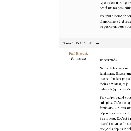
type « de toutes façon
des films les plus crit
PS : pour indice de c
Transformers 3 et rega
ne peux rien pour vou
22 mai 2015 à 15 h 41 min
Paul Rigouste
Participant
@ Starmada
Ne me faites pas dire c
féminisme. Encore une f
que ce film fera probab
moins sexistes), et je 
habituels (que vous én
Par contre, quand vous
suis plus. Qu’est-ce qu
féministes » ? Pour mo
dépend des valeurs de 
à ce niveau. Et c’est 
quand j’ai vu ce film, 
que je dis depuis le dé