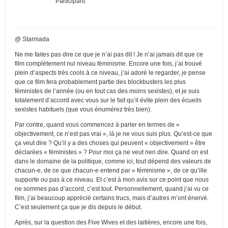
Participant
@ Starmada
Ne me faites pas dire ce que je n’ai pas dit ! Je n’ai jamais dit que ce
film complètement nul niveau féminisme. Encore une fois, j’ai trouvé
plein d’aspects très cools à ce niveau, j’ai adoré le regarder, je pense
que ce film fera probablement partie des blockbusters les plus
féministes de l’année (ou en tout cas des moins sexistes), et je suis
totalement d’accord avec vous sur le fait qu’il évite plein des écueils
sexistes habituels (que vous énumérez très bien).
Par contre, quand vous commencez à parler en termes de «
objectivement, ce n’est pas vrai », là je ne vous suis plus. Qu’est-ce que
ça veut dire ? Qu’il y a des choses qui peuvent « objectivement » être
déclarées « féministes » ? Pour moi ça ne veut rien dire. Quand on est
dans le domaine de la politique, comme ici, tout dépend des valeurs de
chacun-e, de ce que chacun-e entend par « féminisme », de ce qu’ille
supporte ou pas à ce niveau. Et c’est à mon avis sur ce point que nous
ne sommes pas d’accord, c’est tout. Personnellement, quand j’ai vu ce
film, j’ai beaucoup apprécié certains trucs, mais d’autres m’ont énervé.
C’est seulement ça que je dis depuis le début.
Après, sur la question des Five Wives et des laitières, encore une fois,