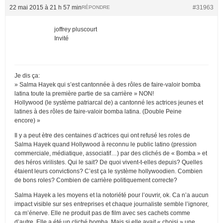
22 mai 2015 à 21 h 57 min
#31963
RÉPONDRE
joffrey pluscourt
Invité
Je dis ça:
» Salma Hayek qui s’est cantonnée à des rôles de faire-valoir bomba
latina toute la première partie de sa carrière » NON!
Hollywood (le système patriarcal de) a cantonné les actrices jeunes et
latines à des rôles de faire-valoir bomba latina. (Double Peine
encore) »
Il y a peut ètre des centaines d’actrices qui ont refusé les roles de
Salma Hayek quand Hollywood à reconnu le public latino (pression
commerciale, médiatique, associatif…) par des clichés de « Bomba » et
des héros virilistes. Qui le sait? De quoi vivent-t-elles depuis? Quelles
étaient leurs convictions? C’est ça le système hollywoodien. Combien
de bons roles? Combien de carrière politiquement correcte?
Salma Hayek a les moyens et la notoriété pour l’ouvrir, ok. Ca n’a aucun
impact visible sur ses entreprises et chaque journaliste semble l’ignorer,
ca m’énerve. Elle ne produit pas de film avec ses cachets comme
d’autre. Elle a été un cliché bomba. Mais si elle avait « choisi » une