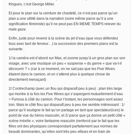
fringues, c’est George Miller.
Et pour le plan sur la ceinture de chasteté, ce n’est pas parce qu’un
plan a une utilité dans la narration (voire même parce qu’il a une
signification féministe) qu’il ne peut pas EN MEME TEMPS relever du
male gaze.
Enfin, juste pour revenir à la scène du jet d’eau (que vous défendez
tous avec tant de ferveur…) la succession des premiers plans est la
suivante :
1/ la caméra est d’abord sur Max, et zoome jusqu’à un gros plan sur son
visage, avec une musique un peu « suspense » du genre « que va-t-il
découvrir ? » (car à ce moment, on ne sait pas que les Five Wives
étaient dans le camion, et on s’attend plus à quelque chose de
directement menaçant)
2/ Contrechamp (avec un flou qui disparaît peu à peu) : plan très large
qui montre à la fois les Five Wives qui s’aspergent mutuellement d’eau
+ Furiosa à côté du camion. Pour l’instant, les personnages sont assez
loin. Mais le côté flou qui disparaît peu à peu me semble intéressant : 1/
parce qu’il souligne le fait qu’on partage en tant que spectateur(ices) le
point de vue du héros masculin, et 2/ parce que ça donne un petit côté «
scène irréelle », voire fantasme masculin (renforcé par le fait que les
filles ont des physiques correspondant parfaitement aux normes de
beauté dominantes, qu’elles sont très peu vêtues et en train de