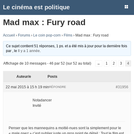
Le cinéma est politique
Mad max : Fury road
Accueil
›
Forums
›
Le coin pop-corn
›
Films
›
Mad max : Fury road
Ce sujet contient 51 réponses, 1 ps. et a été mis à jour pour la dernière fois
par
, le
Il y a 1 année
.
Affichage de 10 messages - 46 par 52 (sur 52 au total)
←
1
2
3
4
Auteur/e
Posts
22 mai 2015 à 15 h 19 min
#31956
RÉPONDRE
Notadancer
Invité
Penser que les mannequins a moitié-nues sont la simplement pour le
« male gaez » c’est oublier juste un gros point de détail : Tout le film est