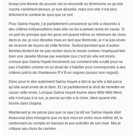
lorsqu’une femme de pouvoir nie la nécessité du féminisme ou qu’elle
crache carrément dessus, je suis désolée, mais non elle n’est plus
tellement le combat de quoi que ce soit.
Pour Salma Hayek, j’ai parfaitement conscience qu’elle a répondu à
des critères hollywoodiens mais elle ne les a jamais remis en cause. Si
on part du principe que les gens ont quand même un minimum de choix
dans la vie, je suis désolée mais en tant que féministe, je n’ai pas envie
de recevoir de leçons de cette femme. Surtout pendant que d’autres
femmes tentent de ne pas rentrer dans le moule comme l’expliquait très
bien une Janelle Monae par exemple (oui c’est sûr elle est moins
connue que Salma Hayek forcément) sur comment elle a lutté pour ne
pas s’habiller comme on lui disait de s’habiller pour correspondre à des
critères précis de chanteuses R’n’B en vogues (suivez mon regard).
Donc pour le dire autrement Salma Hayek a fait ce qu’elle a fait parce
qu’elle avait envie de le faire. Et j’ai parfaitement le droit de remettre en
cause cette envie. Lorsque Salma Hayek tourne dans Wild Wild West,
elle n’est pas à la rue, je pense qu’elle a le choix. Idem quand elle
tourne dans Dogma.
Maintenant je ne pense pas que ce que j’ai dit sur Salma Hayek était
beaucoup plus misogyne que ce que vous en aviez vous-même dit, la
cantonnant au compte en banque et aux activités de son mari. Moi je
critique ses choix de carrière.