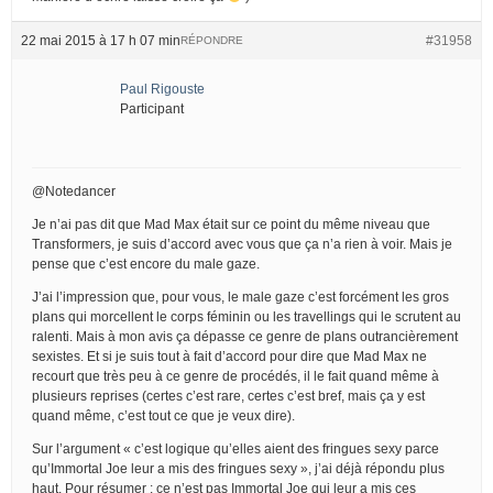
22 mai 2015 à 17 h 07 min
#31958
RÉPONDRE
Paul Rigouste
Participant
@Notedancer
Je n’ai pas dit que Mad Max était sur ce point du même niveau que
Transformers, je suis d’accord avec vous que ça n’a rien à voir. Mais je
pense que c’est encore du male gaze.
J’ai l’impression que, pour vous, le male gaze c’est forcément les gros
plans qui morcellent le corps féminin ou les travellings qui le scrutent au
ralenti. Mais à mon avis ça dépasse ce genre de plans outrancièrement
sexistes. Et si je suis tout à fait d’accord pour dire que Mad Max ne
recourt que très peu à ce genre de procédés, il le fait quand même à
plusieurs reprises (certes c’est rare, certes c’est bref, mais ça y est
quand même, c’est tout ce que je veux dire).
Sur l’argument « c’est logique qu’elles aient des fringues sexy parce
qu’Immortal Joe leur a mis des fringues sexy », j’ai déjà répondu plus
haut. Pour résumer : ce n’est pas Immortal Joe qui leur a mis ces