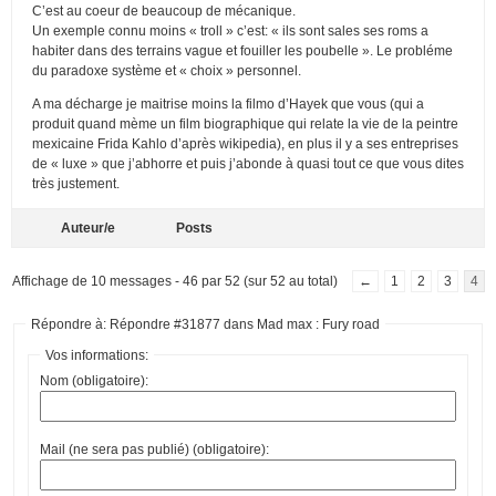
C’est au coeur de beaucoup de mécanique.
Un exemple connu moins « troll » c’est: « ils sont sales ses roms a
habiter dans des terrains vague et fouiller les poubelle ». Le probléme
du paradoxe système et « choix » personnel.
A ma décharge je maitrise moins la filmo d’Hayek que vous (qui a
produit quand mème un film biographique qui relate la vie de la peintre
mexicaine Frida Kahlo d’après wikipedia), en plus il y a ses entreprises
de « luxe » que j’abhorre et puis j’abonde à quasi tout ce que vous dites
très justement.
Auteur/e
Posts
Affichage de 10 messages - 46 par 52 (sur 52 au total)
←
1
2
3
4
Répondre à: Répondre #31877 dans Mad max : Fury road
Vos informations:
Nom (obligatoire):
Mail (ne sera pas publié) (obligatoire):