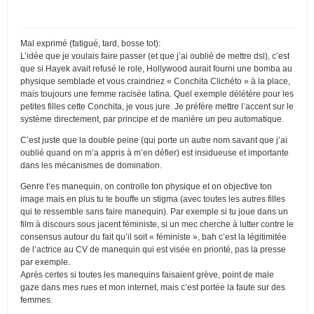
Mal exprimé (fatigué, tard, bosse tot):
L’idée que je voulais faire passer (et que j’ai oublié de mettre dsl), c’est
que si Hayek avait refusé le role, Hollywood aurait fourni une bomba au
physique semblade et vous craindriez « Conchita Clichéto » à la place,
mais toujours une femme racisée latina. Quel exemple délétère pour les
petites filles cette Conchita, je vous jure. Je préfère mettre l’accent sur le
système directement, par principe et de manière un peu automatique.
C’est juste que la double peine (qui porte un autre nom savant que j’ai
oublié quand on m’a appris à m’en défier) est insidueuse et importante
dans les mécanismes de domination.
Genre t’es manequin, on controlle ton physique et on objective ton
image mais en plus tu te bouffe un stigma (avec toutes les autres filles
qui te ressemble sans faire manequin). Par exemple si tu joue dans un
film à discours sous jacent féministe, si un mec cherche à lutter contre le
consensus autour du fait qu’il soit « féministe », bah c’est la légitimitée
de l’actrice au CV de manequin qui est visée en priorité, pas la presse
par exemple.
Après certes si toutes les manequins faisaient grève, point de male
gaze dans mes rues et mon internet, mais c’est portée la faute sur des
femmes.