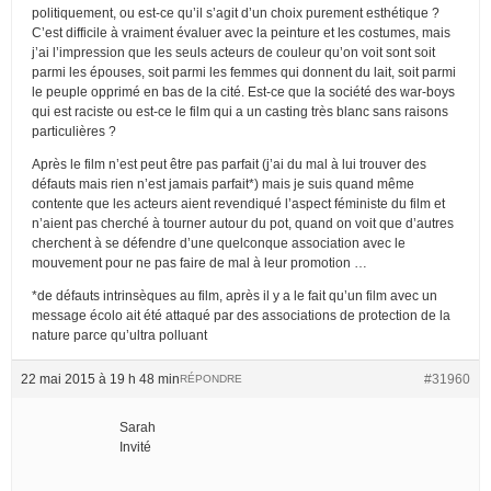
politiquement, ou est-ce qu’il s’agit d’un choix purement esthétique ?
C’est difficile à vraiment évaluer avec la peinture et les costumes, mais
j’ai l’impression que les seuls acteurs de couleur qu’on voit sont soit
parmi les épouses, soit parmi les femmes qui donnent du lait, soit parmi
le peuple opprimé en bas de la cité. Est-ce que la société des war-boys
qui est raciste ou est-ce le film qui a un casting très blanc sans raisons
particulières ?
Après le film n’est peut être pas parfait (j’ai du mal à lui trouver des
défauts mais rien n’est jamais parfait*) mais je suis quand même
contente que les acteurs aient revendiqué l’aspect féministe du film et
n’aient pas cherché à tourner autour du pot, quand on voit que d’autres
cherchent à se défendre d’une quelconque association avec le
mouvement pour ne pas faire de mal à leur promotion …
*de défauts intrinsèques au film, après il y a le fait qu’un film avec un
message écolo ait été attaqué par des associations de protection de la
nature parce qu’ultra polluant
22 mai 2015 à 19 h 48 min
#31960
RÉPONDRE
Sarah
Invité