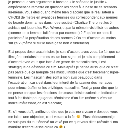
je pense que vos arguments à base de « le scénario le justifie »
empêchent de remettre en question les choix à la base de ce scénario
lui-même. Vous êtes quand même bien d’accord que le réalisateur a
CHOISI de mettre en avant des femmes qui correspondent aux normes
de beauté dominantes dans notre société (Charlize Theron et les 5
actrices qui jouent les Five Wives), et par là même invisibilisé les autres
(comme les « femmes laitières » par exemple) ? Et qu’en ce sens il
participe à la perpétuation de ces normes ? On est d’accord au moins
sur ça ? (même si sur le male gaze non visiblement).
Et à propos des masculinistes, je suis d’accord avec vous. Le fait que ce
film gène certains hommes est un bon signe, et je suis complètement
d’accord avec vous que face à ce genre de masculinistes, il est
stratégique de défendre ce film. Mais après je pense aussi que ce n’est
pas parce que ça horripile des masculinistes que c’est forcément super-
féministe. Les masculinistes sont à mon avis beaucoup dans
l’exagération, car c’est dans leur intérêt de fantasmer des menaces
pour mieux réaffirmer les privilèges masculins. Tout ça pour dire que je
ne pense pas que les réactions des masculinistes soient un indicateur
tout à fait fiable pour juger du féminisme d’un film (même si c’est un
indice intéressant, on est d’accord).
Et, s’il vous plaît, arrêtez de dire que je vais me « vexer » dès que vous
me faites une objection, c’est vexant à la fin
. Plus sérieusement je
ne suis pas du tout énervé ou vexé par ce que vous dites (désolé si ma
manière d’écrire laisse croire ça
)