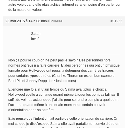
autre voie quand elle étais actrice, internet serai en peine d’en parler ou
de la mettre en valeur.
23 mai 2015 à 14 h 08 min
#31966
RÉPONDRE
Sarah
Invité
Non ça pour le coup on ne peut pas le savoir. Des personnes hors
normes ont réussi à faire carrière. Et des personnes qui ont un physique
formaté pour Hollywood ont réussi à détourner des carrières tracées
pour certains types de rôles (Charlize Theron en est un bon exemple,
Brad Pitt et Johnny Depp chez les hommes).
Et encore une fois, il fut un temps où Salma avait plus le choix à
Hollywood et elle a continué quand même à jouer les bombas latinas. Il
suffit de voir les acteurs que j’ai cité pour se rendre compte à quel point
l’acteur a quand même à un certain moment un certain pouvoir
d’orientation dans sa carrière.
Et je pense que l’intention fait partie de cette orientation de carrière. Or
moi ce que je dis c’est que Salma elle avait parfaitement envie d’être un