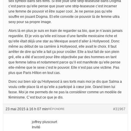
sex symbol dans ses films. Si elle joue une strip-teaseuse dans Dogma
c’est parce qu’elle pense que jouer une strip-teaseuse c’est incarner
une femme de pouvoir et être super cool. Je ne pense pas qu’elle
souffre en jouant Dogma. Et elle convoite ce pouvoir là de femme ultra
sexy pour sa propre image.
Alors là en plus je suis en train de regarder sa bio, que je n’avais jamais
regardée. Et je vois qu’elle est issue d’une famille mexicaine riche et
qu’elle était déjà une star au Mexique avant d’aller à Hollywood. Donc
même au début de sa carrière à Hollywood, elle avait le choix. Il faut
arrêter de dire qu’elle a fait ça pour croûter. Elle a tout fait de son plein
gré, elle a été d’accord pour être objectivée par des hommes en tant
que femme latina et notamment parce qu’il est manifeste qu’elle pense
elle-même que le sexe c’est le pouvoir. Elle n’est pas une victime. Pas
plus que Paris Hilton en tout cas.
Donc oui bien sûr qu’Hollywood à ses torts mais moi je dis que Salma a
voulu cette place là et qu’elle a participé à cœur joie. Grand bien lui
fasse. Moi je me permets de ne pas la considérer comme un modèle de
féminisme. C’est tout ce que je dis.
23 mai 2015 à 16 h 07 min
#31967
RÉPONDRE
joffrey pluscourt
Invité