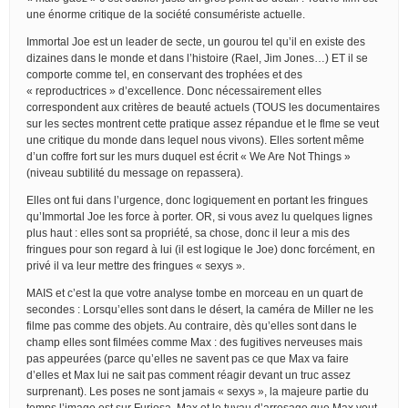
une énorme critique de la société consumériste actuelle.
Immortal Joe est un leader de secte, un gourou tel qu’il en existe des
dizaines dans le monde et dans l’histoire (Rael, Jim Jones…) ET il se
comporte comme tel, en conservant des trophées et des
« reproductrices » d’excellence. Donc nécessairement elles
correspondent aux critères de beauté actuels (TOUS les documentaires
sur les sectes montrent cette pratique assez répandue et le flme se veut
une critique du monde dans lequel nous vivons). Elles sortent même
d’un coffre fort sur les murs duquel est écrit « We Are Not Things »
(niveau subtilité du message on repassera).
Elles ont fui dans l’urgence, donc logiquement en portant les fringues
qu’Immortal Joe les force à porter. OR, si vous avez lu quelques lignes
plus haut : elles sont sa propriété, sa chose, donc il leur a mis des
fringues pour son regard à lui (il est logique le Joe) donc forcément, en
privé il va leur mettre des fringues « sexys ».
MAIS et c’est la que votre analyse tombe en morceau en un quart de
secondes : Lorsqu’elles sont dans le désert, la caméra de Miller ne les
filme pas comme des objets. Au contraire, dès qu’elles sont dans le
champ elles sont filmées comme Max : des fugitives nerveuses mais
pas appeurées (parce qu’elles ne savent pas ce que Max va faire
d’elles et Max lui ne sait pas comment réagir devant un truc assez
surprenant). Les poses ne sont jamais « sexys », la majeure partie du
temps l’image est sur Furiosa, Max et le tuyau d’arrosage que Max veut