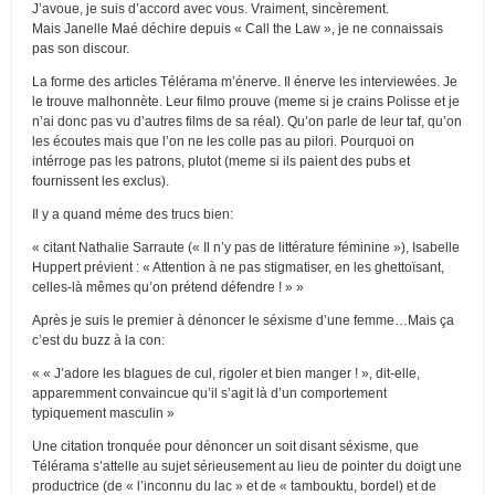
J’avoue, je suis d’accord avec vous. Vraiment, sincèrement.
Mais Janelle Maé déchire depuis « Call the Law », je ne connaissais
pas son discour.
La forme des articles Télérama m’énerve. Il énerve les interviewées. Je
le trouve malhonnète. Leur filmo prouve (meme si je crains Polisse et je
n’ai donc pas vu d’autres films de sa réal). Qu’on parle de leur taf, qu’on
les écoutes mais que l’on ne les colle pas au pilori. Pourquoi on
intérroge pas les patrons, plutot (meme si ils paient des pubs et
fournissent les exclus).
Il y a quand méme des trucs bien:
« citant Nathalie Sarraute (« Il n’y pas de littérature féminine »), Isabelle
Huppert prévient : « Attention à ne pas stigmatiser, en les ghettoïsant,
celles-là mêmes qu’on prétend défendre ! » »
Après je suis le premier à dénoncer le séxisme d’une femme…Mais ça
c’est du buzz à la con:
« « J’adore les blagues de cul, rigoler et bien manger ! », dit-elle,
apparemment convaincue qu’il s’agit là d’un comportement
typiquement masculin »
Une citation tronquée pour dénoncer un soit disant séxisme, que
Télérama s’attelle au sujet sérieusement au lieu de pointer du doigt une
productrice (de « l’inconnu du lac » et de « tambouktu, bordel) et de