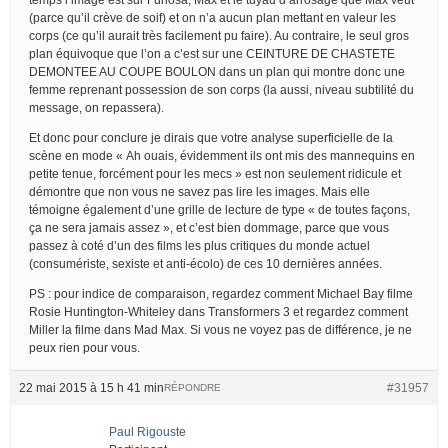
(parce qu’il crève de soif) et on n’a aucun plan mettant en valeur les
corps (ce qu’il aurait très facilement pu faire). Au contraire, le seul gros
plan équivoque que l’on a c’est sur une CEINTURE DE CHASTETE
DEMONTEE AU COUPE BOULON dans un plan qui montre donc une
femme reprenant possession de son corps (la aussi, niveau subtilité du
message, on repassera).
Et donc pour conclure je dirais que votre analyse superficielle de la
scène en mode « Ah ouais, évidemment ils ont mis des mannequins en
petite tenue, forcément pour les mecs » est non seulement ridicule et
démontre que non vous ne savez pas lire les images. Mais elle
témoigne également d’une grille de lecture de type « de toutes façons,
ça ne sera jamais assez », et c’est bien dommage, parce que vous
passez à coté d’un des films les plus critiques du monde actuel
(consumériste, sexiste et anti-écolo) de ces 10 dernières années.
PS : pour indice de comparaison, regardez comment Michael Bay filme
Rosie Huntington-Whiteley dans Transformers 3 et regardez comment
Miller la filme dans Mad Max. Si vous ne voyez pas de différence, je ne
peux rien pour vous.
22 mai 2015 à 15 h 41 min
#31957
RÉPONDRE
Paul Rigouste