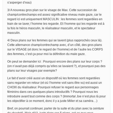
s’asperger d’eau)
3/ A nouveau gros plan sur le visage de Max. Cette succession de
champ/contrechamps est assez significative niveau male gaze, car le
regard ici est uniquement MASCULIN : les femmes sont regardées en
train de se laver, l’homme les regarde. Et l’homme qui les regarde est à
la fois le héros masculin, le réalisateur masculin, et le spectateur
masculin.
4/ Deux plans sur les femmes qui se lavent (plus rapprochés ceux là).
Cette alternance champ/contrechamp avec, d’un côté, des gros plans
sur le VISAGE (et donc le regard de l’homme) et de l’autre les CORPS
des femmes, c’est ça pour moi la définition du male gaze.
On peut se demander ici : Pourquoi encore des plans sur leur corps ?
(on n’avait pas déjà compris qu’elles se lavaient ?), et pourquoi pas des
plans sur leur visages par exemple?
Le fait d’avoir créé aussi un dispositif où les femmes sont regardées
sans regarder en retour (et où l’homme voit sans être vu) est aussi un
CHOIX du réalisateur. Pourquoi refuser le regard aux personnages
féminins dans ces quelques plans introductifs ? Pourquoi nous les
introduire avant tout comme des corps ? (Immortal Joe n’est plus là pour
les objectifier à ce moment, donc il y a juste Miller et sa caméra…)
Bref, on pourrait continuer, parler de la suite et du plan avec la ceinture
de chasteté. Mais déjà, juste dans ces 5 plans, est-ce que vous