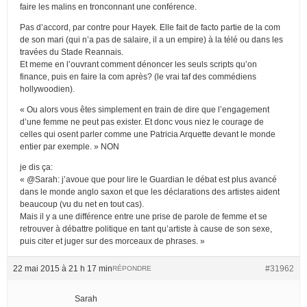
faire les malins en tronconnant une conférence.
Pas d’accord, par contre pour Hayek. Elle fait de facto partie de la com
de son mari (qui n’a pas de salaire, il a un empire) à la télé ou dans les
travées du Stade Reannais.
Et meme en l’ouvrant comment dénoncer les seuls scripts qu’on
finance, puis en faire la com après? (le vrai taf des commédiens
hollywoodien).
« Ou alors vous êtes simplement en train de dire que l’engagement
d’une femme ne peut pas exister. Et donc vous niez le courage de
celles qui osent parler comme une Patricia Arquette devant le monde
entier par exemple. » NON
je dis ça:
« @Sarah: j’avoue que pour lire le Guardian le débat est plus avancé
dans le monde anglo saxon et que les déclarations des artistes aident
beaucoup (vu du net en tout cas).
Mais il y a une différence entre une prise de parole de femme et se
retrouver à débattre politique en tant qu’artiste à cause de son sexe,
puis citer et juger sur des morceaux de phrases. »
22 mai 2015 à 21 h 17 min
#31962
RÉPONDRE
Sarah