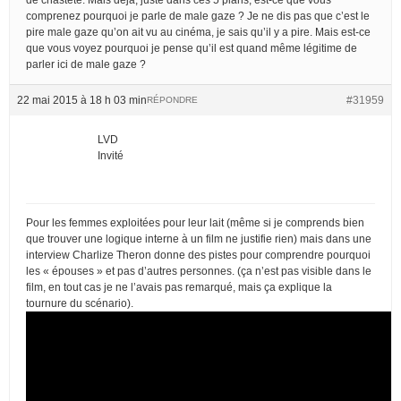
comprenez pourquoi je parle de male gaze ? Je ne dis pas que c’est le
pire male gaze qu’on ait vu au cinéma, je sais qu’il y a pire. Mais est-ce
que vous voyez pourquoi je pense qu’il est quand même légitime de
parler ici de male gaze ?
22 mai 2015 à 18 h 03 min
#31959
RÉPONDRE
LVD
Invité
Pour les femmes exploitées pour leur lait (même si je comprends bien
que trouver une logique interne à un film ne justifie rien) mais dans une
interview Charlize Theron donne des pistes pour comprendre pourquoi
les « épouses » et pas d’autres personnes. (ça n’est pas visible dans le
film, en tout cas je ne l’avais pas remarqué, mais ça explique la
tournure du scénario).