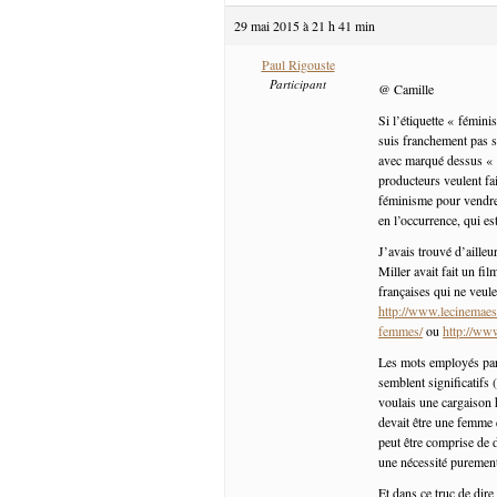
29 mai 2015 à 21 h 41 min
Paul Rigouste
Participant
@ Camille
Si l’étiquette « fémin
suis franchement pas s
avec marqué dessus « 
producteurs veulent fair
féminisme pour vendre u
en l’occurrence, qui e
J’avais trouvé d’ailleu
Miller avait fait un fil
françaises qui ne veul
http://www.lecinemaest
femmes/
ou
http://www
Les mots employés par 
semblent significatifs (
voulais une cargaison 
devait être une femme q
peut être comprise de 
une nécessité purement
Et dans ce truc de dire