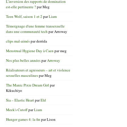
L’inversion des rapports de domination
est-elle pertinente ?
par
Meg
Teen Wolf, saison 1 et 2
par
Liam
Témoignage d'une femme transexuelle
dans une communauté tech
par
Arroway
clips mal-aimés
par
derrida
Menstrual Hygiene Day à Caen
par
meg
Nos plus belles années
par
Arroway
Réalisateurs et agresseurs – art et violence
sexuelles masculines
par
Meg
The Manic Pixie Dream Girl
par
Kikuchiyo
Sia – Elastic Heart
par
Eld
Meek's Cutoff
par
Liam
Hunger games 4: la fin
par
Lison