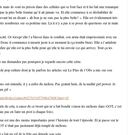
ls mais ils sont en prison dans des cellules qui se font face et il lui fait une remarque
pas la plus belle femme qu’il ait jamais vu. Et elle commence à se déshabiller de
evant lui en disant « ah bon je ne suis pas la plus belle? ». Elle est évidemment très
 très nombreux sur sa poitrine nue. Là il n’y a pas à se poser de questions sur le male
cité. Or lorsqu’elle l’a blessé dans le combat, son arme était empoisonnée avec un
t. Donc il commence à mourir juste à ce moment là (ça tombe bien). Elle a l’antidote
i dire qu’elle est la plus belle pour qu’elle le lui envoie (ce qui arrive). Tout ça les
.
e me demandez pas pourquoi je regarde encore cette série.
e pop culture dont je lis parfois les articles sur Le Plus de l’Obs a mis sur son
 ont entendu, il y a enfin du nichon. Pas gratuit hein, de la nudité girl power. Je
 un gif »
amuirobotics/status/602763105798647808?lang=fr
rle de cela, à cause de ce tweet qui m’a fait bondir (sinon les nichons dans GOT, c’est
is pas en faire un post à chaque fois).
ène est une des moins importantes pour l’histoire de tout l’épisode. Et je passe sur le
T n’était pas justement déjà rempli de nichons.
 fait un gif de la fille qui dénude son sein.