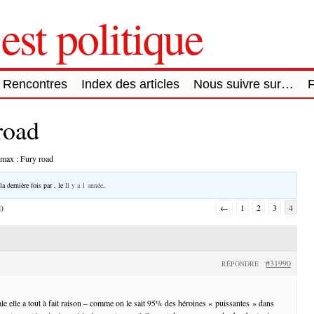
est politique
Rencontres
Index des articles
Nous suivre sur…
road
max : Fury road
la dernière fois par
, le
Il y a 1 année
.
l)
←
1
2
3
4
#31990
RÉPONDRE
le elle a tout à fait raison – comme on le sait 95% des héroines « puissantes » dans