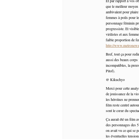
Et par rapport à vos ob
que le meilleur moyen 
ambivalent pour plaire 
femmes à poils pour le
personnage féminin pre
progressiste. Et visib
virilistes et aux femm
faible proportion de fe
http://www.metronews.
Bref, tout ça pour redi
aussi des beaux corps 
incompatibles, la pre
Pitof).
@ Kikuchyo
Merci pour cette analy
de jouissance de la vi
les héroïnes ne prennen
film reste centré autou
sont le cœur du spectac
Ça aurait été un film a
des personnages des 5 W
on avait vu ce qui se p
les éventuelles tensions