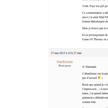
Voilà. Paye ton girl p
Ce commentateur a ado
aussi j’ai aimé Mad Ma
foutent littéralement 
Mais je trouve que la r
Et en prolongement de c
Game Of Thrones en dit
27 mai 2015 à 16 h 27 min
Paul Rigouste
Participant
@ Starmada
J’abandonne sur la que
pas d’accord
).
Reste que quand je voi
l’impression…) à recon
tenue, j’ai quand mêm
patriarcat a définitiv
comme telle.