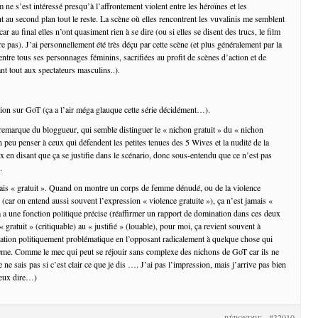
m ne s’est intéressé presqu’à l’affrontement violent entre les héroïnes et les
t au second plan tout le reste. La scène où elles rencontrent les vuvalinis me semblent
r au final elles n’ont quasiment rien à se dire (ou si elles se disent des trucs, le film
re pas). J’ai personnellement été très déçu par cette scène (et plus généralement par la
entre tous ses personnages féminins, sacrifiées au profit de scènes d’action et de
nt tout aux spectateurs masculins..).
xion sur GoT (ça a l’air méga glauque cette série décidément…).
e remarque du bloggueur, qui semble distinguer le « nichon gratuit » du « nichon
un peu penser à ceux qui défendent les petites tenues des 5 Wives et la nudité de la
en disant que ça se justifie dans le scénario, donc sous-entendu que ce n’est pas
.
ais « gratuit ». Quand on montre un corps de femme dénudé, ou de la violence
(car on entend aussi souvent l’expression « violence gratuite »), ça n’est jamais «
a a une fonction politique précise (réaffirmer un rapport de domination dans ces deux
 gratuit » (critiquable) au « justifié » (louable), pour moi, ça revient souvent à
tation politiquement problématique en l’opposant radicalement à quelque chose qui
même. Comme le mec qui peut se réjouir sans complexe des nichons de GoT car ils ne
e ne sais pas si c’est clair ce que je dis …. J’ai pas l’impression, mais j’arrive pas bien
veux dire…)
#32010
RÉPONDRE