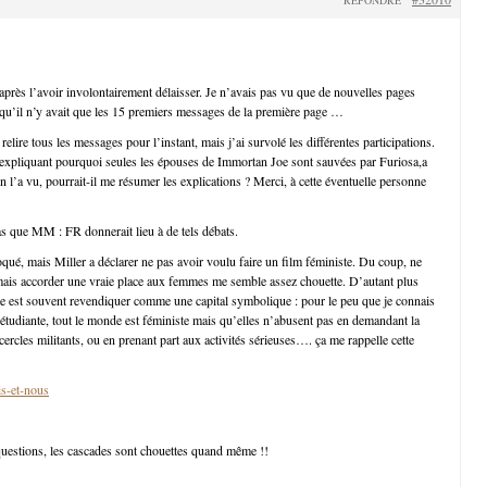
 après l’avoir involontairement délaisser. Je n’avais pas vu que de nouvelles pages
s qu’il n’y avait que les 15 premiers messages de la première page …
relire tous les messages pour l’instant, mais j’ai survolé les différentes participations.
expliquant pourquoi seules les épouses de Immortan Joe sont sauvées par Furiosa,a
n l’a vu, pourrait-il me résumer les explications ? Merci, à cette éventuelle personne
as que MM : FR donnerait lieu à de tels débats.
oqué, mais Miller a déclarer ne pas avoir voulu faire un film féministe. Du coup, ne
mais accorder une vraie place aux femmes me semble assez chouette. D’autant plus
ste est souvent revendiquer comme une capital symbolique : pour le peu que je connais
étudiante, tout le monde est féministe mais qu’elles n’abusent pas en demandant la
cercles militants, ou en prenant part aux activités sérieuses…. ça me rappelle cette
is-et-nous
uestions, les cascades sont chouettes quand même !!