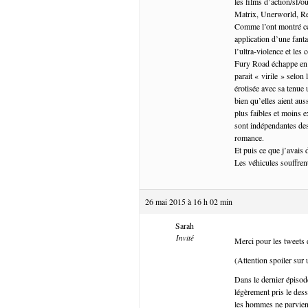
les films d’action/sf/o
Matrix, Unerworld, Resi
Comme l’ont montré cert
application d’une fanta
l’ultra-violence et les
Fury Road échappe en ma
parait « virile » selon
érotisée avec sa tenue u
bien qu’elles aient au
plus faibles et moins 
sont indépendantes de
romance.
Et puis ce que j’avais d
Les véhicules souffre
26 mai 2015 à 16 h 02 min
Sarah
Invité
Merci pour les tweets
(Attention spoiler su
Dans le dernier épiso
légèrement pris le des
les hommes ne parvien