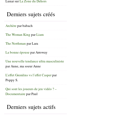
Lunar
sur
La Zone du Dehors
Derniers sujets créés
Archère
par
babach
The Woman King
par
Liam
The Northman
par
Lara
La bonne épouse
par
Arroway
Une nouvelle tendance ultra masculiniste
par
Anne, ma soeur Anne
L’effet Gremlins vs l’effet Casper
par
Poppy S.
Qui sont les joueurs de jeu vidéo ? –
Documentaire
par
Paul
Derniers sujets actifs