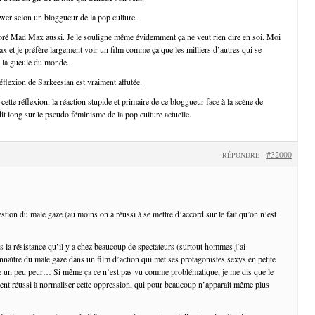
ower selon un bloggueur de la pop culture.
ré Mad Max aussi. Je le souligne même évidemment ça ne veut rien dire en soi. Moi
x et je préfère largement voir un film comme ça que les milliers d’autres qui se
de la gueule du monde.
éflexion de Sarkeesian est vraiment affutée.
ette réflexion, la réaction stupide et primaire de ce bloggueur face à la scène de
 long sur le pseudo féminisme de la pop culture actuelle.
#32000
RÉPONDRE
stion du male gaze (au moins on a réussi à se mettre d’accord sur le fait qu’on n’est
s la résistance qu’il y a chez beaucoup de spectateurs (surtout hommes j’ai
naître du male gaze dans un film d’action qui met ses protagonistes sexys en petite
e un peu peur… Si même ça ce n’est pas vu comme problématique, je me dis que le
ement réussi à normaliser cette oppression, qui pour beaucoup n’apparaît même plus