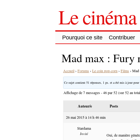
Le cinéma 
Pourquoi ce site
Contribuer
Mad max : Fury 
Accueil
›
Forums
›
Le coin pop-corn
›
Films
›
Mad 
Ce sujet contient 51 réponses, 1 ps. et a été mis à jour pour 
Affichage de 7 messages - 46 par 52 (sur 52 au tota
Auteur/e
Posts
26 mai 2015 à 14 h 46 min
Stardama
Invité
Oui, de manière généra