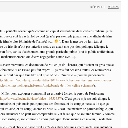
#32026
RÉPONDRE
iste » peut être revendiquée comme un capital symbolique dans certains milieux, je ne
ûr que ce soit le cas à Hollywood (je n’ai par exemple jamais vu une affiche de film
le film le plus féministe de l’année! »…
). Dans la mesure où les réals et
e du fric, ils n’ont pas intérêt à mettre en avant une position politique telle que le
n film, car ils s’aliéneraient une grande partie du public (tout le public antiféministe
st malheureusement loin d’être négligeable à mon avis…).
rs assez marrantes les déclaration de Miller (et de Theron), qui disaient en gros que si
m féministe, il ne l’avait pas fait exprès… ça m’a fait penser à toutes les réalisatrices
ent surtout pas que leur film soit qualifié de « féministe » (comme par exemple
politique.fr/sous-les-jupes-des-filles-2014-des-cliches-pour-les-femmes-et-par-des-
.lecinemaestpolitique.fr/forums/topic/bande-de-filles-celine-sciamma/
).
Miller pour expliquer comment il en est arrivé à créer le perso de Furiosa me
http://www.allocine.fr/video/video-19553357/
). C’est genre « je me suis dit que je
humaine, et puis ouais pourquoi pas des femmes, et du coup je me suis dit que ça
ui les aide, et du coup j’ai créé Furiosa ». C’est une manière de parler ambiguë, qui
deux manières : on peut soit comprendre le « il fallait que ce soit une femme » comme
 scénaristique, soit comme un choix politique. Donc même à ce niveau, il reste flou.
 que « c’est chouette parce qu’il a créé des rôles féminins intéressants sans intention