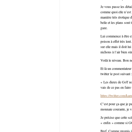
Je vous passe les détai
comme quoi elle n’est 
manière très érotique d
belle et les plans sont
gaze.
Lui commence à être ex
poison à effet très len
sur elle mais il doit lu
nichons à l’air bien sûr
Voilà le niveau. Bon n
Et là un commentateur d
twitter le post suivant :
« Les dieux de GoT nous
vais de ce pas en faire
https://twitter.com/k
C’est pour ça que je pa
monnaie courante, je va
Je précise que cette sc
« enfin » comme si GO
Bref. Comme promis il a