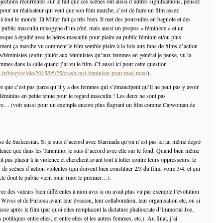
jections récurrentes sur le fait que ces scènes ont aussi d’autres significations, pensez
pour un réalisateur qui veut que son film marche, c’est de faire un film assez
à tout le monde. Et Miller fait ça très bien. Il met des poursuites en bagnole et des
 public masculin misogyne d’un côté, mais aussi un propos « féministe » et un
sque à égalité avec le héros masculin pour plaire au public féminin et/ou plus
lement ça marche vu comment le film semble plaire à la fois aux fans de films d’action
es/féministes (enfin plutôt aux féministes qu’aux femmes en général je pense, vu la
mmes dans la salle quand j’ai vu le film. Cf aussi ici pour cette question :
fr/blog/ovidie/2015/05/25/crash-test-feministe-pour-mad-max/
).
re que c’est pas parce qu’il y a des femmes qui s’émancipent qu’il ne peut pas y avoir
féminins en petite tenue pour le regard masculin ! Les deux ne sont pas
uve… (voir aussi pour un exemple encore plus flagrant un film comme Catwoman de
se de Sarkeesian. Si je suis d’accord avec Starmada qu’on n’est pas ici au même degré
olence que dans les Tarantino, je suis d’accord avec elle sur le fond. Quand bien même
t pas plaisir à la violence et cherchent avant tout à lutter contre leurs oppresseurs, le
r de scènes d’action violentes (qui doivent bien constituer 2/3 du film, voire 3/4, et qui
le dont le public vient jouir (moi le premier…).
vec des valeurs bien différentes à mon avis si on avait plus vu par exemple l’évolution
ives et de Furiosa avant leur évasion, leur collaboration, leur organisation etc, ou si
asse après le film (par quoi elles remplacent la dictature phallocrate d’Immortal Joe,
 politiques entre elles, et entre elles et les autres femmes, etc.). Au final, j’ai