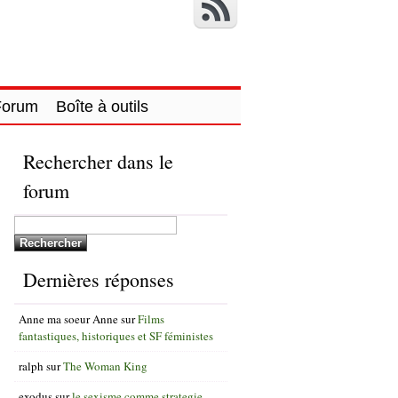
Forum
Boîte à outils
Rechercher dans le
forum
Dernières réponses
Anne ma soeur Anne
sur
Films
fantastiques, historiques et SF féministes
ralph
sur
The Woman King
exodus
sur
le sexisme comme strategie