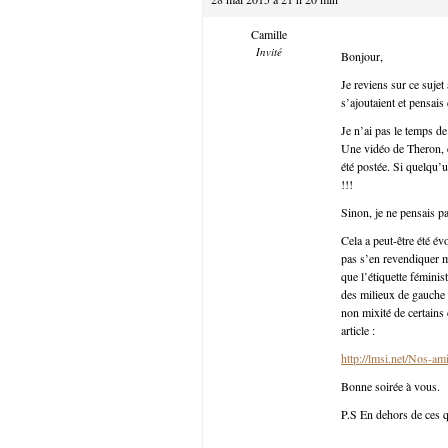
Camille
Invité
Bonjour,
Je reviens sur ce sujet
s’ajoutaient et pensai
Je n’ai pas le temps de 
Une vidéo de Theron, 
été postée. Si quelqu’u
!!!
Sinon, je ne pensais p
Cela a peut-être été év
pas s’en revendiquer 
que l’étiquette fémini
des milieux de gauche 
non mixité de certains 
article :
http://lmsi.net/Nos-am
Bonne soirée à vous.
P.S En dehors de ces q