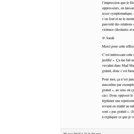
l’impression que le fil
oppresseurs, en laissan
assez symptomatique, ca
s’en fout et ne le mont
pauvreté des relations 
violence (destinées ava
@ Sarah
Merci pour cette réfle
C’est intéressant cett
justifié ». Ça me fait 
vuvalini dans Mad Max 
gratuit, donc c’est bien
Pour moi, ça n’est jam
masculine par exemple 
gratuit », au sens où ç
cas). Donc opposer le «
légitimer une représen
revient en réalité au 
sont « pas gratuit ». (J
à expliquer ce que je 
28 mai 2015 à 21 h 20 min