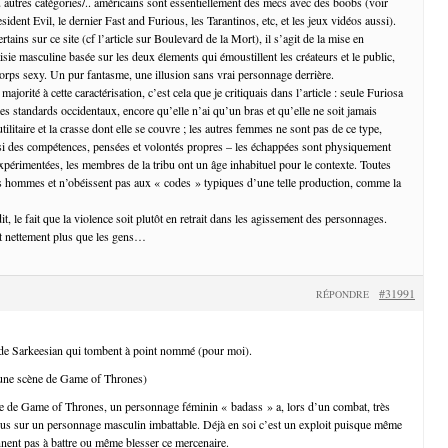
u autres catégories/.. américains sont essentiellement des mecs avec des boobs (voir
dent Evil, le dernier Fast and Furious, les Tarantinos, etc, et les jeux vidéos aussi).
ains sur ce site (cf l’article sur Boulevard de la Mort), il s’agit de la mise en
isie masculine basée sur les deux élements qui émoustillent les créateurs et le public,
 corps sexy. Un pur fantasme, une illusion sans vrai personnage derrière.
jorité à cette caractérisation, c’est cela que je critiquais dans l’article : seule Furiosa
 les standards occidentaux, encore qu’elle n’ai qu’un bras et qu’elle ne soit jamais
tilitaire et la crasse dont elle se couvre ; les autres femmes ne sont pas de ce type,
ssi des compétences, pensées et volontés propres – les échappées sont physiquement
expérimentées, les membres de la tribu ont un âge inhabituel pour le contexte. Toutes
s hommes et n’obéissent pas aux « codes » typiques d’une telle production, comme la
it, le fait que la violence soit plutôt en retrait dans les agissement des personnages.
nt nettement plus que les gens…
#31991
RÉPONDRE
 de Sarkeesian qui tombent à point nommé (pour moi).
r une scène de Game of Thrones)
de de Game of Thrones, un personnage féminin « badass » a, lors d’un combat, très
sus sur un personnage masculin imbattable. Déjà en soi c’est un exploit puisque même
nent pas à battre ou même blesser ce mercenaire.