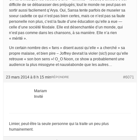
difficile de se débarasser des préjugés; tout le monde ne peut pas en
sortir aussi facilement q’Arya. Oui, Sansa tente parfois de museler sa
soeur cadette ce qui n’est pas bien certes, mais ce n’est pas sa faute
personelle non plus, c’est la faute d’une éducation qu’elle a eue —
celle d’une société féodale. Elle est désenchantée d’un monde, qui
n’est pas comme dans les chansons, à sa manière. Elle n’a rien
« mérité ».
Un certain nombre des « fans » disent aussi qu’elle « a cherché » sa
propre malaise, et bien pire – Joffrey devrait la violer (sic!) pour qu’elle
retrouve « son bon sens »! O_O Noon, ce show a probablement une
audience la plus misogyne et nauséabonde que les autres…
23 mars 2014 à 8 h 15 min
#6071
RÉPONDRE
Mariam
Invité
Limier, peut-être la seule personne qui la traite un peu plus
humainement.