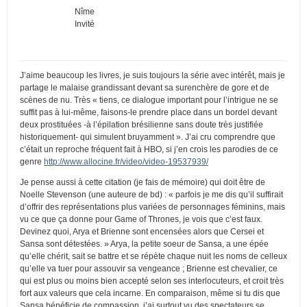
Nîme
Invité
J’aime beaucoup les livres, je suis toujours la série avec intérêt, mais je
partage le malaise grandissant devant sa surenchère de gore et de
scènes de nu. Très « tiens, ce dialogue important pour l’intrigue ne se
suffit pas à lui-même, faisons-le prendre place dans un bordel devant
deux prostituées -à l’épilation brésilienne sans doute très justifiée
historiquement- qui simulent bruyamment ». J’ai cru comprendre que
c’était un reproche fréquent fait à HBO, si j’en crois les parodies de ce
genre
http://www.allocine.fr/video/video-19537939/
Je pense aussi à cette citation (je fais de mémoire) qui doit être de
Noelle Stevenson (une auteure de bd) : « parfois je me dis qu’il suffirait
d’offrir des représentations plus variées de personnages féminins, mais
vu ce que ça donne pour Game of Thrones, je vois que c’est faux.
Devinez quoi, Arya et Brienne sont encensées alors que Cersei et
Sansa sont détestées. » Arya, la petite soeur de Sansa, a une épée
qu’elle chérit, sait se battre et se répète chaque nuit les noms de celleux
qu’elle va tuer pour assouvir sa vengeance ; Brienne est chevalier, ce
qui est plus ou moins bien accepté selon ses interlocuteurs, et croit très
fort aux valeurs que cela incarne. En comparaison, même si tu dis que
Sansa bénéficie de compassion, j’ai surtout vu des spectateurs se