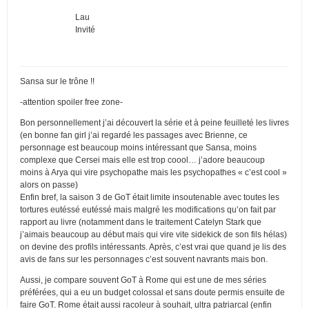
Lau
Invité
Sansa sur le trône !!
-attention spoiler free zone-
Bon personnellement j’ai découvert la série et à peine feuilleté les livres
(en bonne fan girl j’ai regardé les passages avec Brienne, ce
personnage est beaucoup moins intéressant que Sansa, moins
complexe que Cersei mais elle est trop coool… j’adore beaucoup
moins à Arya qui vire psychopathe mais les psychopathes « c’est cool »
alors on passe)
Enfin bref, la saison 3 de GoT était limite insoutenable avec toutes les
tortures eutéssé eutéssé mais malgré les modifications qu’on fait par
rapport au livre (notamment dans le traitement Catelyn Stark que
j’aimais beaucoup au début mais qui vire vite sidekick de son fils hélas)
on devine des profils intéressants. Après, c’est vrai que quand je lis des
avis de fans sur les personnages c’est souvent navrants mais bon.
Aussi, je compare souvent GoT à Rome qui est une de mes séries
préférées, qui a eu un budget colossal et sans doute permis ensuite de
faire GoT. Rome était aussi racoleur à souhait, ultra patriarcal (enfin