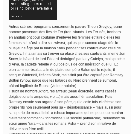
Autres scènes répugnants concernent le pauvre Theon Greyjoy, jeune
homme provenant des îles de Fer (Iron Islands. Les Fer-nés, Ironborn
en anglais ont pour coutume d’enlever les femmes et faire d’elles les
femmes-sel, c’est a dire salt wives), qui est pris comme otage dès le
plus jeune âge par la maison Stark pendant ses conflits avec celle de
Greyjoy. Il n’a jamais su trouver sa place chez ses captivants, même Jon
Snow, le bâtard de lord Eddard dédaigné par lady Catelyn, mais proche
d’Arya, la cadette rebelle y jouit de plus de considération que lui. Et
bien comme résultat, afin de plaire son père Balon qui le rejette, il
attaque Winterfell, fief des Stark, mais finit par être capturé par Ramsay
Bolton (Snow, parce que les bâtards du Nord prennent ce surnom),
bâtard légitimé de Roose (violeur notoire).
Il subit de nombreux tortures affreux (peau écorchée, dents cassés,
doigts et orteils amputés, viol…) mais aussi l’émasculation. Puis
Ramsay envoie son organe à son père, qui le cette fois-ci déteste son
propre fils non seulement pour sa « désobeissance » mais aussi pour
sa « perte de masculinité! » (chose importante qui ne peut que montrer
clairement comment « fonctionne » la société patriarcale), seulement sa
sœur aînée Yara – dans les romans, Asha – prend son initiative de
délivrer son frère avili.