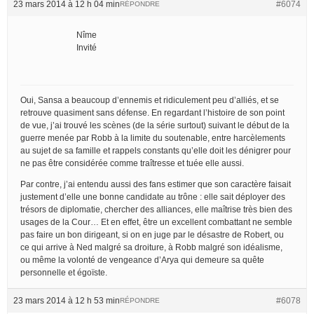
23 mars 2014 à 12 h 04 min
#6074
RÉPONDRE
Nîme
Invité
Oui, Sansa a beaucoup d’ennemis et ridiculement peu d’alliés, et se
retrouve quasiment sans défense. En regardant l’histoire de son point
de vue, j’ai trouvé les scènes (de la série surtout) suivant le début de la
guerre menée par Robb à la limite du soutenable, entre harcèlements
au sujet de sa famille et rappels constants qu’elle doit les dénigrer pour
ne pas être considérée comme traîtresse et tuée elle aussi.
Par contre, j’ai entendu aussi des fans estimer que son caractère faisait
justement d’elle une bonne candidate au trône : elle sait déployer des
trésors de diplomatie, chercher des alliances, elle maîtrise très bien des
usages de la Cour… Et en effet, être un excellent combattant ne semble
pas faire un bon dirigeant, si on en juge par le désastre de Robert, ou
ce qui arrive à Ned malgré sa droiture, à Robb malgré son idéalisme,
ou même la volonté de vengeance d’Arya qui demeure sa quête
personnelle et égoïste.
23 mars 2014 à 12 h 53 min
#6078
RÉPONDRE