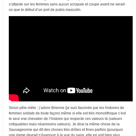
s’attarde sur les femmes sans aucun scrupule et coupe avant ne serait-
ce que le début d’un poil de pubis masculin.
Sinon pêle-mêle : j’adore Brienne (je suis fascinée par les histoires de
femmes soldats de toute façon) même si elle est très monolithique c’est
le seul vrai chevalier de l’histoire qui respecte ces valeurs là (valeurs
critiquables mais néanmoins valeurs). Je dirai la même chose de la
Sauvageonne qui dit des choses très drôles et fines parfois (pourquoi
une dame devrait s’évanouir à la vue du sang, elle en voit bien plus