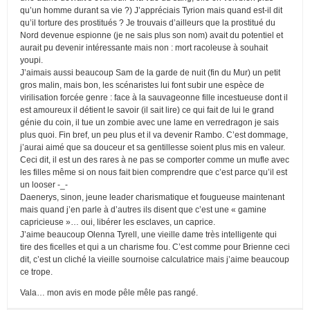
qu’un homme durant sa vie ?) J’appréciais Tyrion mais quand est-il dit
qu’il torture des prostitués ? Je trouvais d’ailleurs que la prostitué du
Nord devenue espionne (je ne sais plus son nom) avait du potentiel et
aurait pu devenir intéressante mais non : mort racoleuse à souhait
youpi.
J’aimais aussi beaucoup Sam de la garde de nuit (fin du Mur) un petit
gros malin, mais bon, les scénaristes lui font subir une espèce de
virilisation forcée genre : face à la sauvageonne fille incestueuse dont il
est amoureux il détient le savoir (il sait lire) ce qui fait de lui le grand
génie du coin, il tue un zombie avec une lame en verredragon je sais
plus quoi. Fin bref, un peu plus et il va devenir Rambo. C’est dommage,
j’aurai aimé que sa douceur et sa gentillesse soient plus mis en valeur.
Ceci dit, il est un des rares à ne pas se comporter comme un mufle avec
les filles même si on nous fait bien comprendre que c’est parce qu’il est
un looser -_-
Daenerys, sinon, jeune leader charismatique et fougueuse maintenant
mais quand j’en parle à d’autres ils disent que c’est une « gamine
capricieuse »… oui, libérer les esclaves, un caprice.
J’aime beaucoup Olenna Tyrell, une vieille dame très intelligente qui
tire des ficelles et qui a un charisme fou. C’est comme pour Brienne ceci
dit, c’est un cliché la vieille sournoise calculatrice mais j’aime beaucoup
ce trope.
Vala… mon avis en mode pêle mêle pas rangé.