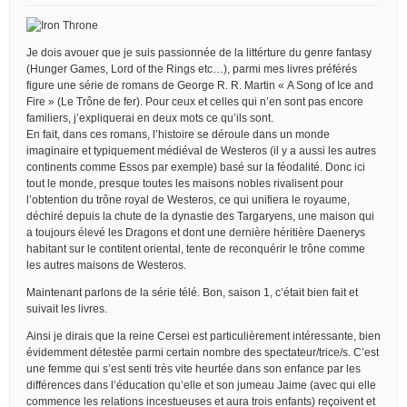
Je dois avouer que je suis passionnée de la littérture du genre fantasy
(Hunger Games, Lord of the Rings etc…), parmi mes livres préférés
figure une série de romans de George R. R. Martin « A Song of Ice and
Fire » (Le Trône de fer). Pour ceux et celles qui n’en sont pas encore
familiers, j’expliquerai en deux mots ce qu’ils sont.
En fait, dans ces romans, l’histoire se déroule dans un monde
imaginaire et typiquement médiéval de Westeros (il y a aussi les autres
continents comme Essos par exemple) basé sur la féodalité. Donc ici
tout le monde, presque toutes les maisons nobles rivalisent pour
l’obtention du trône royal de Westeros, ce qui unifiera le royaume,
déchiré depuis la chute de la dynastie des Targaryens, une maison qui
a toujours élevé les Dragons et dont une dernière héritière Daenerys
habitant sur le contitent oriental, tente de reconquérir le trône comme
les autres maisons de Westeros.
Maintenant parlons de la série télé. Bon, saison 1, c’était bien fait et
suivait les livres.
Ainsi je dirais que la reine Cersei est particulièrement intéressante, bien
évidemment détestée parmi certain nombre des spectateur/trice/s. C’est
une femme qui s’est senti très vite heurtée dans son enfance par les
différences dans l’éducation qu’elle et son jumeau Jaime (avec qui elle
commence les relations incestueuses et aura trois enfants) reçoivent et