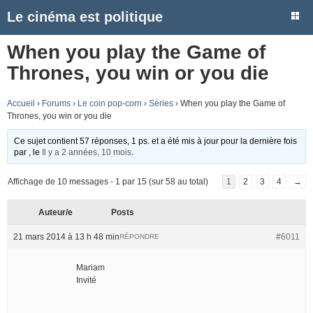
Le cinéma est politique
When you play the Game of
Thrones, you win or you die
Accueil
›
Forums
›
Le coin pop-corn
›
Séries
›
When you play the Game of
Thrones, you win or you die
Ce sujet contient 57 réponses, 1 ps. et a été mis à jour pour la dernière fois
par
, le
Il y a 2 années, 10 mois
.
Affichage de 10 messages - 1 par 15 (sur 58 au total)
1
2
3
4
→
Auteur/e
Posts
21 mars 2014 à 13 h 48 min
#6011
RÉPONDRE
Mariam
Invité