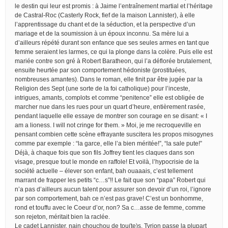
le destin qui leur est promis : à Jaime l’entraînement martial et l’héritage
de Castral-Roc (Casterly Rock, fief de la maison Lannister), à elle
l’apprentissage du chant et de la séduction, et la perspective d’un
mariage et de la soumission à un époux inconnu. Sa mère lui a
d’ailleurs répété durant son enfance que ses seules armes en tant que
femme seraient les larmes, ce qui la plonge dans la colère. Puis elle est
mariée contre son gré à Robert Baratheon, qui l’a déflorée brutalement,
ensuite heurtée par son comportement hédoniste (prostituées,
nombreuses amantes). Dans le roman, elle finit par être jugée par la
Religion des Sept (une sorte de la foi catholique) pour l’inceste,
intrigues, amants, complots et comme “penitence” elle est obligée de
marcher nue dans les rues pour un quart d’heure, entièrement rasée,
pendant laquelle elle essaye de montrer son courage en se disant: « I
am a lioness. I will not cringe for them. » Moi, je me recroqueville en
pensant combien cette scène effrayante suscitera les propos misogynes
comme par exemple : “la garce, elle l’a bien méritée!”, “la sale pute!”
Déjà, à chaque fois que son fils Joffrey tient les claques dans son
visage, presque tout le monde en raffole! Et voilà, l’hypocrisie de la
société actuelle – élever son enfant, bah ouaaais, c’est tellement
marrant de frapper les petits “c…s”!! Le fait que son “papa” Robert qui
n’a pas d’ailleurs aucun talent pour assurer son devoir d’un roi, l’ignore
par son comportement, bah ce n’est pas grave! C’est un bonhomme,
rond et touffu avec le Coeur d’or, non? Sa c…asse de femme, comme
son rejeton, méritait bien la raclée.
Le cadet Lannister, nain chouchou de tou(te)s, Tyrion passe la plupart