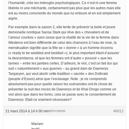
l’humanité, crée les imbroglio psychologiques. Ce n’est ni une femme
libérée ni une méchante, certainement pas plus que les autres mais elle
est au moins consciente du monde que lui entoure et en est simplement
aigrie.
Par exemple dans la saison 2, elle tente de prévenir la belle et jeune
demoiselle nordique Sansa Stark qui rêve des « chevaliers et de
l’amour courtois » sans cesse que la réalité de la vie de la femme dans
Westeros est bien différente de celui des chansons à l’eau de rose, la
menstruation signifie que la fille se « donne » à un homme inconnu
(« ready to be wedded and bedded »), le plus important étant d’assurer
la descendance, et que les femmes ont d’autre « pouvoir » que les
larmes – entre les jambes certes. D’ailleurs, le viol, c’est un fait dur qui
suit « naturellement » aux guerres – au grand dam de Daenerys
Targaryen, qui veut abolir cette tradition « sacrée » des Dothraki
(peuple d’Essos) ainsi que l’esclavage. Note : je ne comprends
absolument pas pour quelle raison les scénaristes ont-ils choisi de
présenter la nuit des noces de Daenerys et de Khal Drogo comme un
viol alors que dans les livres, cela se passe avec le consentement de
Daenerys. Etait-ce vraiment nécessaire?
21 mars 2014 à 14 h 00 min
#6012
RÉPONDRE
Mariam
Invité