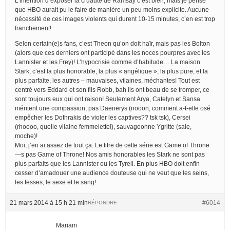
L’intention d’exposer la cruauté de Ramsay c’est bien, mais je pense
que HBO aurait pu le faire de manière un peu moins explicite. Aucune
nécessité de ces images violents qui durent 10-15 minutes, c’en est trop
franchement!
Selon certain(e)s fans, c’est Theon qu’on doit haïr, mais pas les Bolton
(alors que ces derniers ont participé dans les noces pourpres avec les
Lannister et les Frey)! L’hypocrisie comme d’habitude… La maison
Stark, c’est la plus honorable, la plus « angélique », la plus pure, et la
plus parfaite, les autres – mauvaises, vilaines, méchantes! Tout est
centré vers Eddard et son fils Robb, bah ils ont beau de se tromper, ce
sont toujours eux qui ont raison! Seulement Arya, Catelyn et Sansa
méritent une compassion, pas Daenerys (nooon, comment a-t-elle osé
empêcher les Dothrakis de violer les captives?? tsk tsk), Cersei
(rhoooo, quelle vilaine femmelette!), sauvageonne Ygritte (sale,
moche)!
Moi, j’en ai assez de tout ça. Le titre de cette série est Game of Throne
—s pas Game of Throne! Nos amis honorables les Stark ne sont pas
plus parfaits que les Lannister ou les Tyrell. En plus HBO doit enfin
cesser d’amadouer une audience douteuse qui ne veut que les seins,
les fesses, le sexe et le sang!
21 mars 2014 à 15 h 21 min
#6014
RÉPONDRE
Mariam