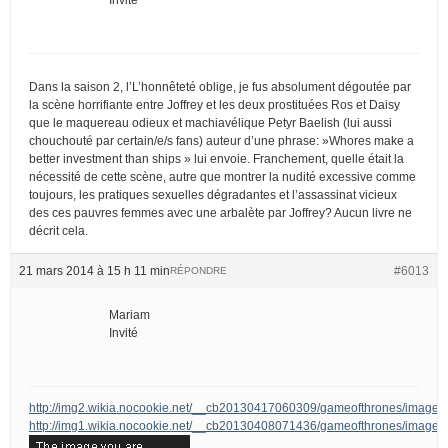
Dans la saison 2, l’L’honnêteté oblige, je fus absolument dégoutée par
la scène horrifiante entre Joffrey et les deux prostituées Ros et Daisy
que le maquereau odieux et machiavélique Petyr Baelish (lui aussi
chouchouté par certain/e/s fans) auteur d’une phrase: »Whores make a
better investment than ships » lui envoie. Franchement, quelle était la
nécessité de cette scène, autre que montrer la nudité excessive comme
toujours, les pratiques sexuelles dégradantes et l’assassinat vicieux
des ces pauvres femmes avec une arbalète par Joffrey? Aucun livre ne
décrit cela.
21 mars 2014 à 15 h 11 min
#6013
RÉPONDRE
Mariam
Invité
http://img2.wikia.nocookie.net/__cb20130417060309/gameofthrones/image
http://img1.wikia.nocookie.net/__cb20130408071436/gameofthrones/images