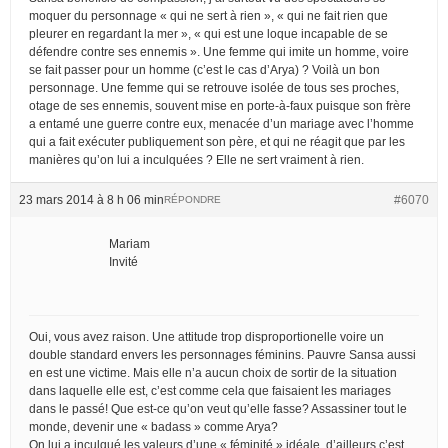
moquer du personnage « qui ne sert à rien », « qui ne fait rien que
pleurer en regardant la mer », « qui est une loque incapable de se
défendre contre ses ennemis ». Une femme qui imite un homme, voire
se fait passer pour un homme (c’est le cas d’Arya) ? Voilà un bon
personnage. Une femme qui se retrouve isolée de tous ses proches,
otage de ses ennemis, souvent mise en porte-à-faux puisque son frère
a entamé une guerre contre eux, menacée d’un mariage avec l’homme
qui a fait exécuter publiquement son père, et qui ne réagit que par les
manières qu’on lui a inculquées ? Elle ne sert vraiment à rien.
23 mars 2014 à 8 h 06 min
#6070
RÉPONDRE
Mariam
Invité
Oui, vous avez raison. Une attitude trop disproportionelle voire un
double standard envers les personnages féminins. Pauvre Sansa aussi
en est une victime. Mais elle n’a aucun choix de sortir de la situation
dans laquelle elle est, c’est comme cela que faisaient les mariages
dans le passé! Que est-ce qu’on veut qu’elle fasse? Assassiner tout le
monde, devenir une « badass » comme Arya?
On lui a inculqué les valeurs d’une « féminité » idéale, d’ailleurs c’est