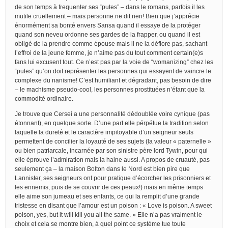
de son temps à frequenter ses “putes” – dans le romans, parfois il les
mutile cruellement – mais personne ne dit rien! Bien que j’apprécie
énormément sa bonté envers Sansa quand il essaye de la protéger
quand son neveu ordonne ses gardes de la frapper, ou quand il est
obligé de la prendre comme épouse mais il ne la déflore pas, sachant
l’effroi de la jeune femme, je n’aime pas du tout comment certain(e)s
fans lui excusent tout. Ce n’est pas par la voie de “womanizing” chez les
“putes” qu’on doit représenter les personnes qui essayent de vaincre le
complexe du nanisme! C’est humiliant et dégradant, pas besoin de dire
– le machisme pseudo-cool, les personnes prostituées n’étant que la
commodité ordinaire.
Je trouve que Cersei a une personnalité dédoublée voire cynique (pas
étonnant), en quelque sorte. D’une part elle pérpétue la tradition selon
laquelle la dureté et le caractère impitoyable d’un seigneur seuls
permettent de concilier la loyauté de ses sujets (la valeur « paternelle »
ou bien patriarcale, incarnée par son sinistre père lord Tywin, pour qui
elle éprouve l’admiration mais la haine aussi. A propos de cruauté, pas
seulement ça – la maison Bolton dans le Nord est bien pire que
Lannister, ses seigneurs ont pour pratique d’écorcher les prisonniers et
les ennemis, puis de se couvrir de ces peaux!) mais en même temps
elle aime son jumeau et ses enfants, ce qui la remplit d’une grande
tristesse en disant que l’amour est un poison : « Love is poison. A sweet
poison, yes, but it will kill you all the same. » Elle n’a pas vraiment le
choix et cela se montre bien, à quel point ce système tue toute