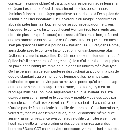
contexte historique oblige) et traitait parfois les personnages féminins
de façon très irritante (ceci dit, quasiment tous les personnages
féminins finissent d’une façon grandiose ou touchante à l’exception de
la famille de l’insupportable Lucius Vorenus où malgré les tortures et
abus du pater familias, tout le monde se soumet et pardonne… oui,
l’époque, le contexte historique, l’esprit Romain (très bien rendu aux
dires de plusieurs professeurs) c’est assez délicat mais bon, le fait est
que les hommes sont souvent excusés chez HBO et que les femmes qui
s’en plaignent passent vite pour des « hystériques ») Bref, dans Rome,
sans doute avec le contexte historique, on montrait beaucoup plus
facilement la nudité masculine. De fait, moi, personnellement, la nudité
épilée brésilienne ne me dérange pas (elle a d’ailleurs beaucoup plus
sa place dans l’antiquité romaine que dans un univers médiéval type
GoT je pense mais ce sont peut-être des clichés) tant qu’on n’a pas de
double standard : qu’on montre les femmes et les hommes sans
distinction et que ça ne vire pas au mauvais porno, qu’elle a un usage
autre que le simple racolage. Dans Rome, je le redis, il y a eu du
racolage mais beaucoup de séquences de nudité avaient un autre
usage à mon sens : montrer le côté très « meuble » des esclaves par
exemple ce qui était assez révoltant. Et puis surtout… La caméra ne
s’arrête pas de façon ridicule à la taille de l’homme ! C’est lamentable je
veux dire, montrez des femmes nues, je peux l’admettre même si ce
serait vraiment mieux si ça avait une autre utilité qu’inciter à se rincer
l’oeil mais quitte à inviter à admirer des corps, montrez aussi des
hommes ! Dans GOT ça en devient grotesque, vraiment, tant la caméra