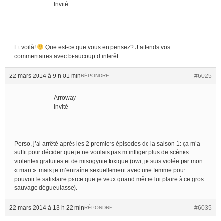
Invité
Et voilà!
Que est-ce que vous en pensez? J’attends vos
commentaires avec beaucoup d’intérêt.
22 mars 2014 à 9 h 01 min
#6025
RÉPONDRE
Arroway
Invité
Perso, j’ai arrêté après les 2 premiers épisodes de la saison 1: ça m’a
suffit pour décider que je ne voulais pas m’infliger plus de scènes
violentes gratuites et de misogynie toxique (owi, je suis violée par mon
« mari », mais je m’entraîne sexuellement avec une femme pour
pouvoir le satisfaire parce que je veux quand même lui plaire à ce gros
sauvage dégueulasse).
22 mars 2014 à 13 h 22 min
#6035
RÉPONDRE