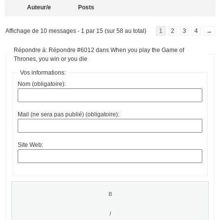
Auteur/e
Posts
Affichage de 10 messages - 1 par 15 (sur 58 au total)
1
2
3
4
→
Répondre à: Répondre #6012 dans When you play the Game of
Thrones, you win or you die
Vos informations:
Nom (obligatoire):
Mail (ne sera pas publié) (obligatoire):
Site Web: