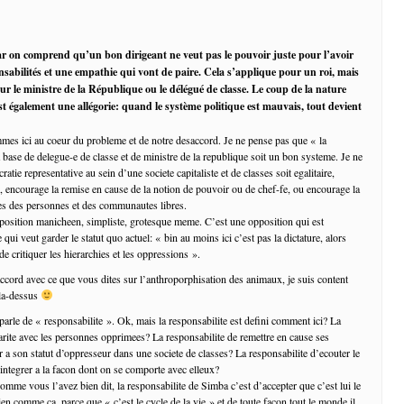
r on comprend qu’un bon dirigeant ne veut pas le pouvoir juste pour l’avoir
onsabilités et une empathie qui vont de paire. Cela s’applique pour un roi, mais
our le ministre de la République ou le délégué de classe. Le coup de la nature
st également une allégorie: quand le système politique est mauvais, tout devient
es ici au coeur du probleme et de notre desaccord. Je ne pense pas que « la
 base de delegue-e de classe et de ministre de la republique soit un bon systeme. Je ne
atie representative au sein d’une societe capitaliste et de classes soit egalitaire,
 encourage la remise en cause de la notion de pouvoir ou de chef-fe, ou encourage la
res des personnes et des communautes libres.
position manicheen, simpliste, grotesque meme. C’est une opposition qui est
qui veut garder le statut quo actuel: « bin au moins ici c’est pas la dictature, alors
 de critiquer les hierarchies et les oppressions ».
accord avec ce que vous dites sur l’anthroporphisation des animaux, je suis content
 la-dessus
parle de « responsabilite ». Ok, mais la responsabilite est defini comment ici? La
darite avec les personnes opprimees? La responsabilite de remettre en cause ses
r a son statut d’oppresseur dans une societe de classes? La responsabilite d’ecouter le
’integrer a la facon dont on se comporte avec elleux?
omme vous l’avez bien dit, la responsabilite de Simba c’est d’accepter que c’est lui le
bien comme ca, parce que « c’est le cycle de la vie » et de toute facon tout le monde il