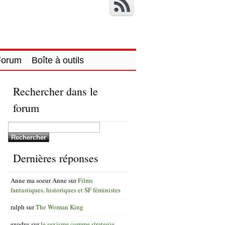
Forum
Boîte à outils
Rechercher dans le
forum
Dernières réponses
Anne ma soeur Anne
sur
Films
fantastiques, historiques et SF féministes
ralph
sur
The Woman King
exodus
sur
le sexisme comme strategie