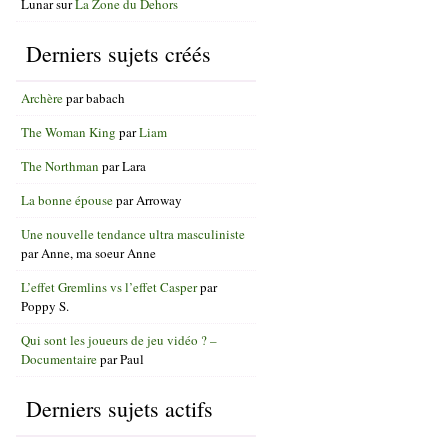
Lunar
sur
La Zone du Dehors
Derniers sujets créés
Archère
par
babach
The Woman King
par
Liam
The Northman
par
Lara
La bonne épouse
par
Arroway
Une nouvelle tendance ultra masculiniste
par
Anne, ma soeur Anne
L’effet Gremlins vs l’effet Casper
par
Poppy S.
Qui sont les joueurs de jeu vidéo ? –
Documentaire
par
Paul
Derniers sujets actifs