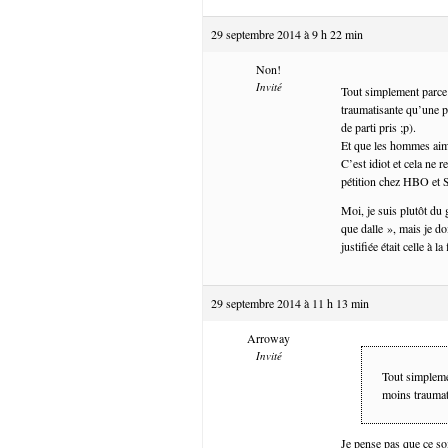
29 septembre 2014 à 9 h 22 min
Non!
Invité
Tout simplement parce 
traumatisante qu’une pa
de parti pris ;p).
Et que les hommes aim
C’est idiot et cela ne 
pétition chez HBO et
Moi, je suis plutôt du 
que dalle », mais je do
justifiée était celle à 
29 septembre 2014 à 11 h 13 min
Arroway
Invité
Tout simplemen
moins traumat
Je pense pas que ce so