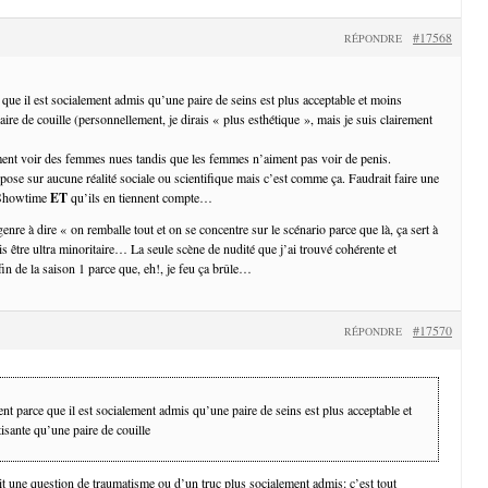
#17568
RÉPONDRE
que il est socialement admis qu’une paire de seins est plus acceptable et moins
ire de couille (personnellement, je dirais « plus esthétique », mais je suis clairement
ent voir des femmes nues tandis que les femmes n’aiment pas voir de penis.
repose sur aucune réalité sociale ou scientifique mais c’est comme ça. Faudrait faire une
 Showtime
ET
qu’ils en tiennent compte…
genre à dire « on remballe tout et on se concentre sur le scénario parce que là, ça sert à
is être ultra minoritaire… La seule scène de nudité que j’ai trouvé cohérente et
la fin de la saison 1 parce que, eh!, je feu ça brûle…
#17570
RÉPONDRE
t parce que il est socialement admis qu’une paire de seins est plus acceptable et
isante qu’une paire de couille
it une question de traumatisme ou d’un truc plus socialement admis: c’est tout