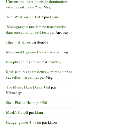
L’inversion des rapports de domination
est-elle pertinente ?
par
Meg
Teen Wolf, saison 1 et 2
par
Liam
Témoignage d'une femme transexuelle
dans une communauté tech
par
Arroway
clips mal-aimés
par
derrida
Menstrual Hygiene Day à Caen
par
meg
Nos plus belles années
par
Arroway
Réalisateurs et agresseurs – art et violence
sexuelles masculines
par
Meg
The Manic Pixie Dream Girl
par
Kikuchiyo
Sia – Elastic Heart
par
Eld
Meek's Cutoff
par
Liam
Hunger games 4: la fin
par
Lison