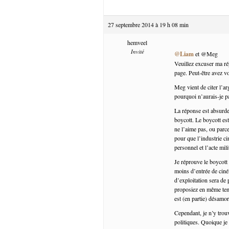
27 septembre 2014 à 19 h 08 min
hemveel
Invité
@Liam
et @Meg
Veuillez excuser ma rép
page. Peut-être avez v
Meg vient de citer l’ar
pourquoi n’aurais-je p
La réponse est absurde,
boycott. Le boycott es
ne l’aime pas, ou parc
pour que l’industrie c
personnel et l’acte mili
Je réprouve le boycott 
moins d’entrée de ciném
d’exploitation sera de
proposiez en même temp
est (en partie) désam
Cependant, je n’y tro
politiques. Quoique je