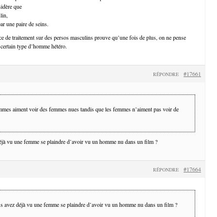
idère que
lin,
par une paire de seins.
e de traitement sur des persos masculins prouve qu’une fois de plus, on ne pense
certain type d’homme hétéro.
#17661
RÉPONDRE
mmes aiment voir des femmes nues tandis que les femmes n’aiment pas voir de
jà vu une femme se plaindre d’avoir vu un homme nu dans un film ?
#17664
RÉPONDRE
 avez déjà vu une femme se plaindre d’avoir vu un homme nu dans un film ?