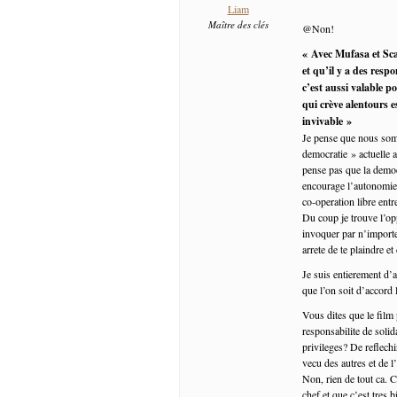
Liam
Maître des clés
@Non!
« Avec Mufasa et Sca
et qu’il y a des resp
c’est aussi valable p
qui crève alentours e
invivable »
Je pense que nous somm
democratie » actuelle a
pense pas que la democr
encourage l’autonomie,
co-operation libre ent
Du coup je trouve l’op
invoquer par n’importe 
arrete de te plaindre et
Je suis entierement d’
que l’on soit d’accord
Vous dites que le film 
responsabilite de soli
privileges? De reflechi
vecu des autres et de l
Non, rien de tout ca. C
chef et que c’est tres 