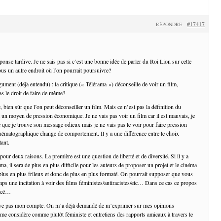
#17417
RÉPONDRE
onse tardive. Je ne sais pas si c’est une bonne idée de parler du Roi Lion sur cette
ous un autre endroit où l’on pourrait poursuivre?
gument (déjà entendu) : la critique (« Télérama ») déconseille de voir un film,
as le droit de faire de même?
 bien sûr que l’on peut déconseiller un film. Mais ce n’est pas la définition du
t un moyen de pression économique. Je ne vais pas voir un film car il est mauvais, je
e que je trouve son message odieux mais je ne vais pas le voir pour faire pression
inématographique change de comportement. Il y a une différence entre le choix
tant.
pour deux raisons. La première est une question de liberté et de diversité. Si il y a
a, il sera de plus en plus difficile pour les auteurs de proposer un projet et le cinéma
 plus en plus frileux et donc de plus en plus formaté. On pourrait supposer que vous
s une incitation à voir des films féministes/antiracistes/etc… Dans ce cas ce propos
orcé…
uve pas mon compte. On m’a déjà demandé de m’exprimer sur mes opinions
 me considère comme plutôt féministe et entretiens des rapports amicaux à travers le