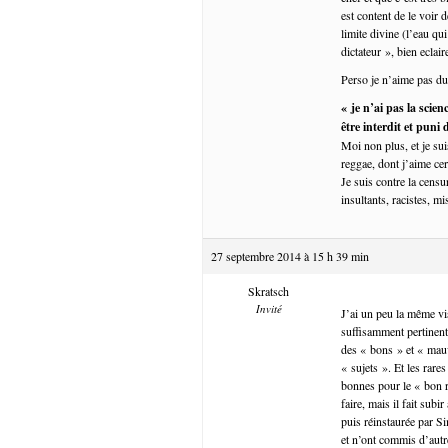
est content de le voir
limite divine (l’eau qu
dictateur », bien eclaire
Perso je n’aime pas du
« je n’ai pas la scie
être interdit et puni
Moi non plus, et je su
reggae, dont j’aime cer
Je suis contre la cens
insultants, racistes, 
27 septembre 2014 à 15 h 39 min
Skratsch
Invité
J’ai un peu la même vi
suffisamment pertinen
des « bons » et « mauva
« sujets ». Et les rar
bonnes pour le « bon r
faire, mais il fait subi
puis réinstaurée par Si
et n’ont commis d’autr