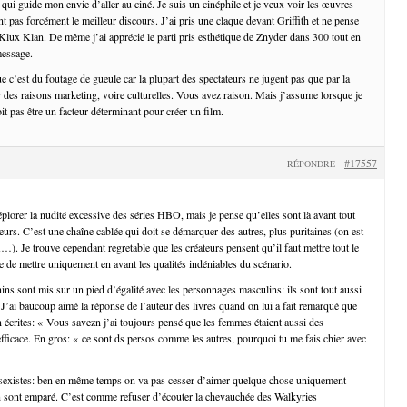
qui guide mon envie d’aller au ciné. Je suis un cinéphile et je veux voir les œuvres
ont pas forcément le meilleur discours. J’ai pris une claque devant Griffith et ne pense
Klux Klan. De même j’ai apprécié le parti pris esthétique de Znyder dans 300 tout en
message.
 c’est du foutage de gueule car la plupart des spectateurs ne jugent pas que par la
r des raisons marketing, voire culturelles. Vous avez raison. Mais j’assume lorsque je
it pas être un facteur déterminant pour créer un film.
#17557
RÉPONDRE
éplorer la nudité excessive des séries HBO, mais je pense qu’elles sont là avant tout
teurs. C’est une chaîne cablée qui doit se démarquer des autres, plus puritaines (on est
Je trouve cependant regretable que les créateurs pensent qu’il faut mettre tout le
e de mettre uniquement en avant les qualités indéniables du scénario.
ns sont mis sur un pied d’égalité avec les personnages masculins: ils sont tout aussi
J’ai baucoup aimé la réponse de l’auteur des livres quand on lui a fait remarqué que
n écrites: « Vous savezn j’ai toujours pensé que les femmes étaient aussi des
fficace. En gros: « ce sont ds persos comme les autres, pourquoi tu me fais chier avec
s sexistes: ben en même temps on va pas cesser d’aimer quelque chose uniquement
n sont emparé. C’est comme refuser d’écouter la chevauchée des Walkyries