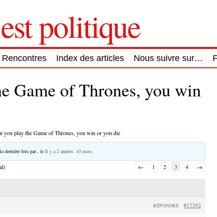
est politique
Rencontres
Index des articles
Nous suivre sur…
he Game of Thrones, you win
 you play the Game of Thrones, you win or you die
la dernière fois par
, le
Il y a 2 années, 10 mois
.
al)
←
1
2
3
4
→
#17392
RÉPONDRE