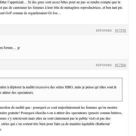
tler l’appréciait… Si des gens sont assez bêtes pour ne pas se rendre compte que la
st pas de cantonner les femmes à leur rôle de ménagères reproductrices, et ben tant pis
rdent GoT comme ils regarderaient GI Joe…
#17558
RÉPONDRE
bon forum… ;p
#17566
RÉPONDRE
mière à déplorer la nudité excessive des séries HBO, mais je pense qu’elles sont là
r attirer des spectateurs.
question de nudité que : pourquoi ce sont majoritairement les femmes qu’on montre
nière gratuite? Pourquoi cherche-t-on à attirer des spectateurs (pensés comme hétéros,
ennes s’y retrouvent mais elles ne sont clairement pas le public visé) et pas des
s séries qui s’en sortent très bien pour faire ça de manière équitable (Battlestar
).