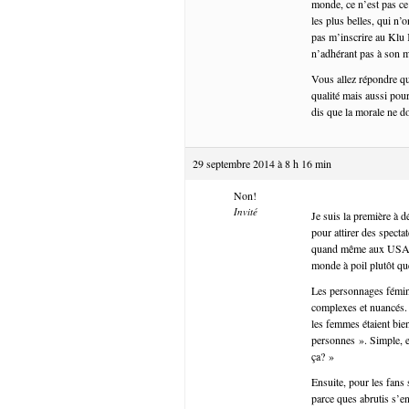
monde, ce n’est pas ce 
les plus belles, qui n’
pas m’inscrire au Klu 
n’adhérant pas à son 
Vous allez répondre que
qualité mais aussi pou
dis que la morale ne do
29 septembre 2014 à 8 h 16 min
Non!
Invité
Je suis la première à d
pour attirer des specta
quand même aux USA…). 
monde à poil plutôt qu
Les personnages fémini
complexes et nuancés. 
les femmes étaient bie
personnes ». Simple, e
ça? »
Ensuite, pour les fan
parce ques abrutis s’e