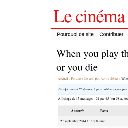
Le cinéma 
Pourquoi ce site
Contribuer
When you play t
or you die
Accueil
›
Forums
›
Le coin pop-corn
›
Séries
›
When
Ce sujet contient 57 réponses, 1 ps. et a été mis à jour pour 
Affichage de 15 messages - 31 par 45 (sur 58 au tot
Auteur/e
Posts
27 septembre 2014 à 15 h 00 min