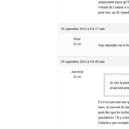
uniquement parce qu’Hi
volonté de l’auteur n’e
pour eux, qu’ils rega
29 septembre 2014 à 8 h 17 min
Non!
Invité
Vais répondre sur le 
29 septembre 2014 à 9 h 09 min
Arroway
Invité
Je suis la pre
avant tout pou
Ce n’est pas tant une 
nues, et souvent de ma
peut-être que les lesbi
spectatrices ? Il y a de
Galactica, par exemple