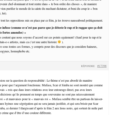
 devenir chef-dominant et tout rentre dans « le bon ordre des choses », de maniere
i vien purifier le monde de la salete du mechant dictateur, et beni du coup le « bon
, lui).
 tout les oppositions mis en place par ce film, je les trouve nauseabond politiquement.
nce infuse (comme ce n’est pas parce que je déteste le rap et le raggae que ça doit
 de fortes amendes) »
is content que nous soyons d’accord sur ces points egalement! (Sauf pour le rap et le
tain-e-s artistes, mais ca c’est une autre histoire
).
ure sous toutes ces formes, y compris pour des discours que je considere haineux,
misogynes, homophobe etc.
#17398
RÉPONDRE
sion sur la question de responsabilité : Le thème n’est pas abordé de manière
te pour que l’argument fonctionne. Mufasa, Scar et Simba ne sont montré que comme
is » rois que dans leurs relations avec leur entourage direct, pas avec leurs
es décisions qu’ils prennent en temps que souverains ne sont pas nécessairement
oi » et mauvaises pour le « mauvais roi ». Mufasa semble être un partisan du laisser-
r aux hyènes une ségrégation qui ne sera jamais justifiée, et qui sera brisée par Scar
mba, ce dernier l’élargissant d’après le film 2 aux lions noirs, qui sortent de nulle part
e crime que d’être d’une couleur différente.