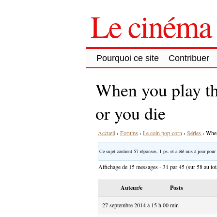
Le cinéma 
Pourquoi ce site
Contribuer
When you play t
or you die
Accueil
›
Forums
›
Le coin pop-corn
›
Séries
›
When
Ce sujet contient 57 réponses, 1 ps. et a été mis à jour pour 
Affichage de 15 messages - 31 par 45 (sur 58 au tot
Auteur/e
Posts
27 septembre 2014 à 15 h 00 min