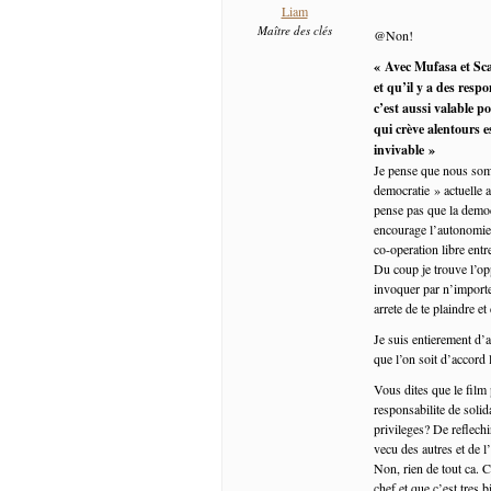
Liam
Maître des clés
@Non!
« Avec Mufasa et Sca
et qu’il y a des resp
c’est aussi valable p
qui crève alentours e
invivable »
Je pense que nous somm
democratie » actuelle a
pense pas que la democr
encourage l’autonomie,
co-operation libre ent
Du coup je trouve l’op
invoquer par n’importe 
arrete de te plaindre et
Je suis entierement d’
que l’on soit d’accord
Vous dites que le film 
responsabilite de soli
privileges? De reflechi
vecu des autres et de l
Non, rien de tout ca. C
chef et que c’est tres 