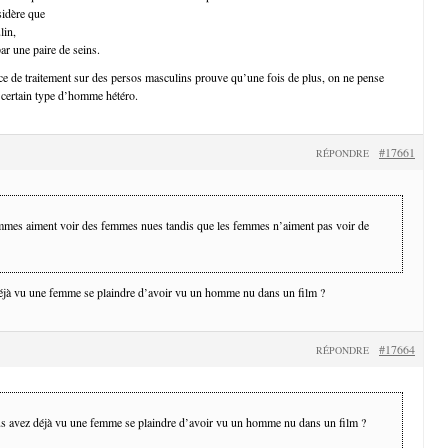
idère que
lin,
par une paire de seins.
e de traitement sur des persos masculins prouve qu’une fois de plus, on ne pense
certain type d’homme hétéro.
#17661
RÉPONDRE
mmes aiment voir des femmes nues tandis que les femmes n’aiment pas voir de
jà vu une femme se plaindre d’avoir vu un homme nu dans un film ?
#17664
RÉPONDRE
 avez déjà vu une femme se plaindre d’avoir vu un homme nu dans un film ?