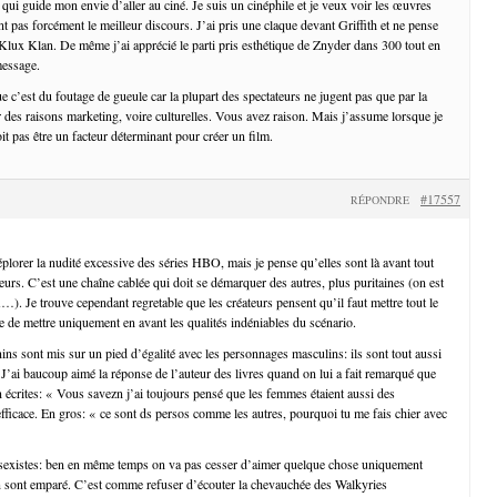
qui guide mon envie d’aller au ciné. Je suis un cinéphile et je veux voir les œuvres
ont pas forcément le meilleur discours. J’ai pris une claque devant Griffith et ne pense
Klux Klan. De même j’ai apprécié le parti pris esthétique de Znyder dans 300 tout en
message.
 c’est du foutage de gueule car la plupart des spectateurs ne jugent pas que par la
r des raisons marketing, voire culturelles. Vous avez raison. Mais j’assume lorsque je
it pas être un facteur déterminant pour créer un film.
#17557
RÉPONDRE
éplorer la nudité excessive des séries HBO, mais je pense qu’elles sont là avant tout
teurs. C’est une chaîne cablée qui doit se démarquer des autres, plus puritaines (on est
Je trouve cependant regretable que les créateurs pensent qu’il faut mettre tout le
e de mettre uniquement en avant les qualités indéniables du scénario.
ns sont mis sur un pied d’égalité avec les personnages masculins: ils sont tout aussi
J’ai baucoup aimé la réponse de l’auteur des livres quand on lui a fait remarqué que
n écrites: « Vous savezn j’ai toujours pensé que les femmes étaient aussi des
fficace. En gros: « ce sont ds persos comme les autres, pourquoi tu me fais chier avec
s sexistes: ben en même temps on va pas cesser d’aimer quelque chose uniquement
n sont emparé. C’est comme refuser d’écouter la chevauchée des Walkyries