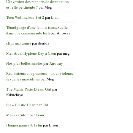
L’inversion des rapports de domination
est-elle pertinente ?
par
Meg
Teen Wolf, saison 1 et 2
par
Liam
Témoignage d'une femme transexuelle
dans une communauté tech
par
Arroway
clips mal-aimés
par
derrida
Menstrual Hygiene Day à Caen
par
meg
Nos plus belles années
par
Arroway
Réalisateurs et agresseurs – art et violence
sexuelles masculines
par
Meg
The Manic Pixie Dream Girl
par
Kikuchiyo
Sia – Elastic Heart
par
Eld
Meek's Cutoff
par
Liam
Hunger games 4: la fin
par
Lison