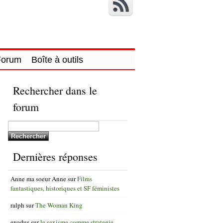
Forum
Boîte à outils
Rechercher dans le
forum
Dernières réponses
Anne ma soeur Anne
sur
Films
fantastiques, historiques et SF féministes
ralph
sur
The Woman King
exodus
sur
le sexisme comme strategie