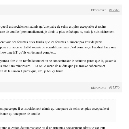
#17568
RÉPONDRE
que il est socialement admis qu’une paire de seins est plus acceptable et moins
ire de couille (personnellement, je dirais « plus esthétique », mais je suis clairement
ent voir des femmes nues tandis que les femmes n’aiment pas voir de penis.
repose sur aucune réalité sociale ou scientifique mais c’est comme ça. Faudrait faire une
 Showtime
ET
qu’ils en tiennent compte…
genre à dire « on remballe tout et on se concentre sur le scénario parce que là, ça sert à
is être ultra minoritaire… La seule scène de nudité que j’ai trouvé cohérente et
la fin de la saison 1 parce que, eh!, je feu ça brûle…
#17570
RÉPONDRE
t parce que il est socialement admis qu’une paire de seins est plus acceptable et
isante qu’une paire de couille
it une question de traumatisme ou d’un truc plus socialement admis: c’est tout