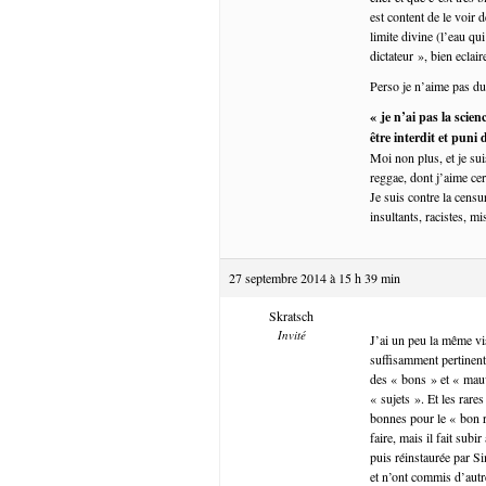
est content de le voir
limite divine (l’eau qu
dictateur », bien eclaire
Perso je n’aime pas du
« je n’ai pas la scie
être interdit et puni
Moi non plus, et je su
reggae, dont j’aime cer
Je suis contre la cens
insultants, racistes, 
27 septembre 2014 à 15 h 39 min
Skratsch
Invité
J’ai un peu la même vi
suffisamment pertinen
des « bons » et « mauva
« sujets ». Et les rar
bonnes pour le « bon r
faire, mais il fait subi
puis réinstaurée par Si
et n’ont commis d’autr