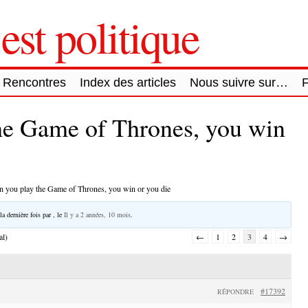
est politique
Rencontres
Index des articles
Nous suivre sur…
he Game of Thrones, you win
 you play the Game of Thrones, you win or you die
la dernière fois par
, le
Il y a 2 années, 10 mois
.
al)
←
1
2
3
4
→
#17392
RÉPONDRE