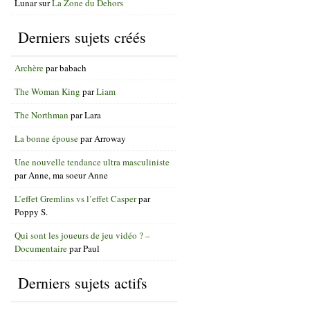
Lunar
sur
La Zone du Dehors
Derniers sujets créés
Archère
par
babach
The Woman King
par
Liam
The Northman
par
Lara
La bonne épouse
par
Arroway
Une nouvelle tendance ultra masculiniste
par
Anne, ma soeur Anne
L’effet Gremlins vs l’effet Casper
par
Poppy S.
Qui sont les joueurs de jeu vidéo ? –
Documentaire
par
Paul
Derniers sujets actifs