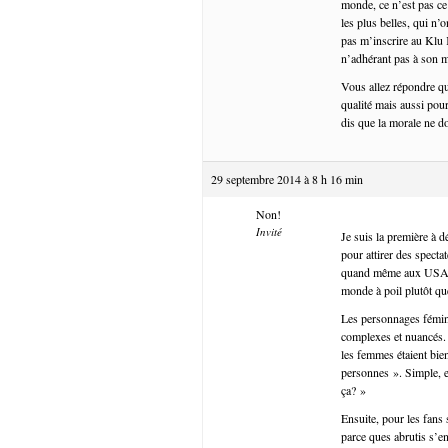
monde, ce n’est pas ce 
les plus belles, qui n’
pas m’inscrire au Klu 
n’adhérant pas à son 
Vous allez répondre que
qualité mais aussi pou
dis que la morale ne do
29 septembre 2014 à 8 h 16 min
Non!
Invité
Je suis la première à d
pour attirer des specta
quand même aux USA…). 
monde à poil plutôt qu
Les personnages fémini
complexes et nuancés. 
les femmes étaient bie
personnes ». Simple, e
ça? »
Ensuite, pour les fan
parce ques abrutis s’e