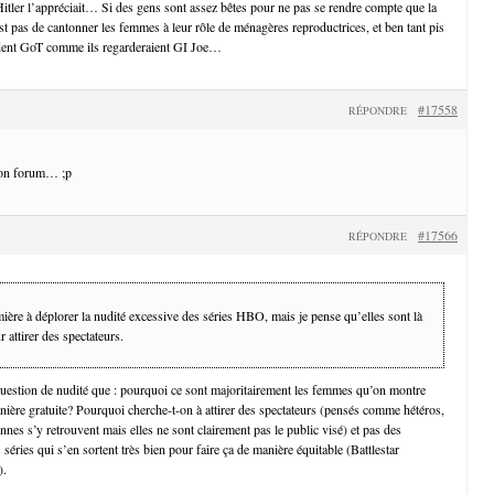
tler l’appréciait… Si des gens sont assez bêtes pour ne pas se rendre compte que la
st pas de cantonner les femmes à leur rôle de ménagères reproductrices, et ben tant pis
rdent GoT comme ils regarderaient GI Joe…
#17558
RÉPONDRE
bon forum… ;p
#17566
RÉPONDRE
mière à déplorer la nudité excessive des séries HBO, mais je pense qu’elles sont là
r attirer des spectateurs.
question de nudité que : pourquoi ce sont majoritairement les femmes qu’on montre
nière gratuite? Pourquoi cherche-t-on à attirer des spectateurs (pensés comme hétéros,
ennes s’y retrouvent mais elles ne sont clairement pas le public visé) et pas des
s séries qui s’en sortent très bien pour faire ça de manière équitable (Battlestar
).