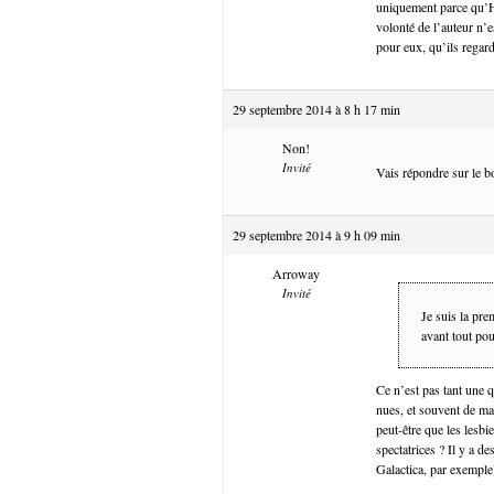
uniquement parce qu’Hi
volonté de l’auteur n’e
pour eux, qu’ils rega
29 septembre 2014 à 8 h 17 min
Non!
Invité
Vais répondre sur le 
29 septembre 2014 à 9 h 09 min
Arroway
Invité
Je suis la pre
avant tout pou
Ce n’est pas tant une 
nues, et souvent de ma
peut-être que les lesbi
spectatrices ? Il y a de
Galactica, par exemple