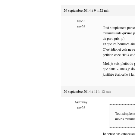
29 septembre 2014 à 9 h 22 min
Non!
Invité
Tout simplement parce 
traumatisante qu’une pa
de parti pris ;p).
Et que les hommes aim
C’est idiot et cela ne 
pétition chez HBO et
Moi, je suis plutôt du 
que dalle », mais je do
justifiée était celle à 
29 septembre 2014 à 11 h 13 min
Arroway
Invité
Tout simplemen
moins traumat
Je pense pas que ce so