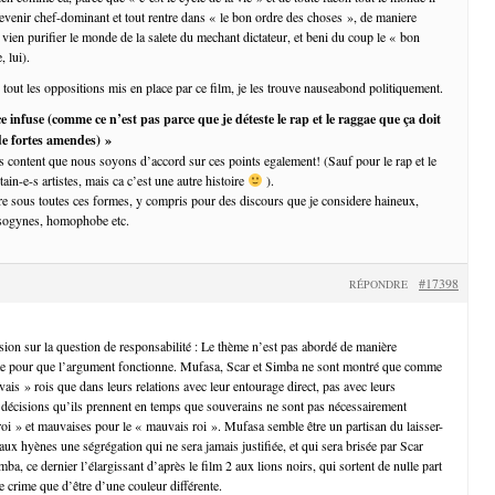
 devenir chef-dominant et tout rentre dans « le bon ordre des choses », de maniere
i vien purifier le monde de la salete du mechant dictateur, et beni du coup le « bon
, lui).
 tout les oppositions mis en place par ce film, je les trouve nauseabond politiquement.
nce infuse (comme ce n’est pas parce que je déteste le rap et le raggae que ça doit
 de fortes amendes) »
is content que nous soyons d’accord sur ces points egalement! (Sauf pour le rap et le
tain-e-s artistes, mais ca c’est une autre histoire
).
ure sous toutes ces formes, y compris pour des discours que je considere haineux,
misogynes, homophobe etc.
#17398
RÉPONDRE
sion sur la question de responsabilité : Le thème n’est pas abordé de manière
te pour que l’argument fonctionne. Mufasa, Scar et Simba ne sont montré que comme
is » rois que dans leurs relations avec leur entourage direct, pas avec leurs
es décisions qu’ils prennent en temps que souverains ne sont pas nécessairement
oi » et mauvaises pour le « mauvais roi ». Mufasa semble être un partisan du laisser-
r aux hyènes une ségrégation qui ne sera jamais justifiée, et qui sera brisée par Scar
mba, ce dernier l’élargissant d’après le film 2 aux lions noirs, qui sortent de nulle part
e crime que d’être d’une couleur différente.