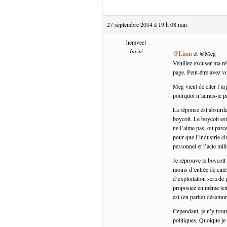
27 septembre 2014 à 19 h 08 min
hemveel
Invité
@Liam
et @Meg
Veuillez excuser ma rép
page. Peut-être avez v
Meg vient de citer l’ar
pourquoi n’aurais-je p
La réponse est absurde,
boycott. Le boycott es
ne l’aime pas, ou parc
pour que l’industrie c
personnel et l’acte mili
Je réprouve le boycott 
moins d’entrée de ciném
d’exploitation sera de
proposiez en même temp
est (en partie) désam
Cependant, je n’y tro
politiques. Quoique je