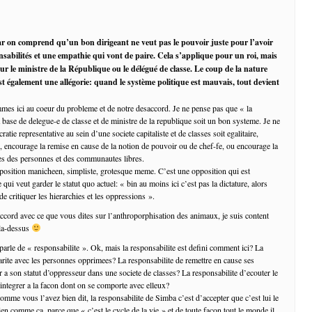
r on comprend qu’un bon dirigeant ne veut pas le pouvoir juste pour l’avoir
onsabilités et une empathie qui vont de paire. Cela s’applique pour un roi, mais
our le ministre de la République ou le délégué de classe. Le coup de la nature
st également une allégorie: quand le système politique est mauvais, tout devient
es ici au coeur du probleme et de notre desaccord. Je ne pense pas que « la
 base de delegue-e de classe et de ministre de la republique soit un bon systeme. Je ne
atie representative au sein d’une societe capitaliste et de classes soit egalitaire,
 encourage la remise en cause de la notion de pouvoir ou de chef-fe, ou encourage la
res des personnes et des communautes libres.
position manicheen, simpliste, grotesque meme. C’est une opposition qui est
qui veut garder le statut quo actuel: « bin au moins ici c’est pas la dictature, alors
 de critiquer les hierarchies et les oppressions ».
accord avec ce que vous dites sur l’anthroporphisation des animaux, je suis content
 la-dessus
parle de « responsabilite ». Ok, mais la responsabilite est defini comment ici? La
darite avec les personnes opprimees? La responsabilite de remettre en cause ses
r a son statut d’oppresseur dans une societe de classes? La responsabilite d’ecouter le
’integrer a la facon dont on se comporte avec elleux?
omme vous l’avez bien dit, la responsabilite de Simba c’est d’accepter que c’est lui le
bien comme ca, parce que « c’est le cycle de la vie » et de toute facon tout le monde il