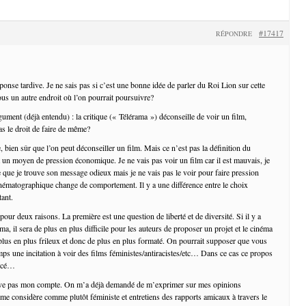
#17417
RÉPONDRE
onse tardive. Je ne sais pas si c’est une bonne idée de parler du Roi Lion sur cette
ous un autre endroit où l’on pourrait poursuivre?
gument (déjà entendu) : la critique (« Télérama ») déconseille de voir un film,
as le droit de faire de même?
 bien sûr que l’on peut déconseiller un film. Mais ce n’est pas la définition du
t un moyen de pression économique. Je ne vais pas voir un film car il est mauvais, je
e que je trouve son message odieux mais je ne vais pas le voir pour faire pression
inématographique change de comportement. Il y a une différence entre le choix
tant.
pour deux raisons. La première est une question de liberté et de diversité. Si il y a
a, il sera de plus en plus difficile pour les auteurs de proposer un projet et le cinéma
 plus en plus frileux et donc de plus en plus formaté. On pourrait supposer que vous
s une incitation à voir des films féministes/antiracistes/etc… Dans ce cas ce propos
orcé…
uve pas mon compte. On m’a déjà demandé de m’exprimer sur mes opinions
 me considère comme plutôt féministe et entretiens des rapports amicaux à travers le