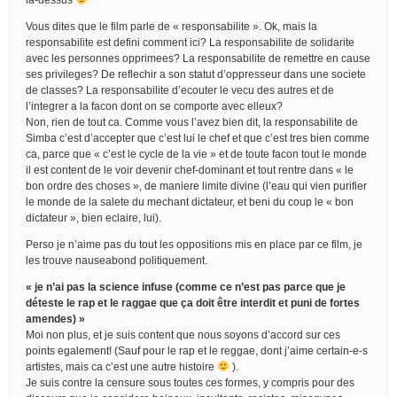
Vous dites que le film parle de « responsabilite ». Ok, mais la
responsabilite est defini comment ici? La responsabilite de solidarite
avec les personnes opprimees? La responsabilite de remettre en cause
ses privileges? De reflechir a son statut d’oppresseur dans une societe
de classes? La responsabilite d’ecouter le vecu des autres et de
l’integrer a la facon dont on se comporte avec elleux?
Non, rien de tout ca. Comme vous l’avez bien dit, la responsabilite de
Simba c’est d’accepter que c’est lui le chef et que c’est tres bien comme
ca, parce que « c’est le cycle de la vie » et de toute facon tout le monde
il est content de le voir devenir chef-dominant et tout rentre dans « le
bon ordre des choses », de maniere limite divine (l’eau qui vien purifier
le monde de la salete du mechant dictateur, et beni du coup le « bon
dictateur », bien eclaire, lui).
Perso je n’aime pas du tout les oppositions mis en place par ce film, je
les trouve nauseabond politiquement.
« je n’ai pas la science infuse (comme ce n’est pas parce que je
déteste le rap et le raggae que ça doit être interdit et puni de fortes
amendes) »
Moi non plus, et je suis content que nous soyons d’accord sur ces
points egalement! (Sauf pour le rap et le reggae, dont j’aime certain-e-s
artistes, mais ca c’est une autre histoire
).
Je suis contre la censure sous toutes ces formes, y compris pour des