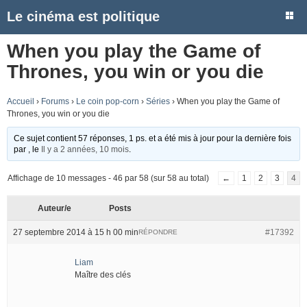
Le cinéma est politique
When you play the Game of
Thrones, you win or you die
Accueil
›
Forums
›
Le coin pop-corn
›
Séries
›
When you play the Game of
Thrones, you win or you die
Ce sujet contient 57 réponses, 1 ps. et a été mis à jour pour la dernière fois
par
, le
Il y a 2 années, 10 mois
.
Affichage de 10 messages - 46 par 58 (sur 58 au total)
←
1
2
3
4
Auteur/e
Posts
27 septembre 2014 à 15 h 00 min
#17392
RÉPONDRE
Liam
Maître des clés