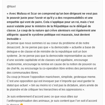
@Non!
« Avec Mufasa et Scar on comprend qu’un bon dirigeant ne veut pas
le pouvoir juste pour l’avoir et qu’il y a des responsabilités et une
empathie qui vont de paire. Cela s’applique pour un roi, mais c’est
aussi valable pour le ministre de la République ou le délégué de
classe. Le coup de la nature qui crève alentours est également une
allégorie: quand le système politique est mauvais, tout devient
invivable »
Je pense que nous sommes ici au coeur du probleme et de notre
desaccord. Je ne pense pas que « la democratie » actuelle a base de
delegue-e de classe et de ministre de la republique soit un bon
systeme. Je ne pense pas que la democratie representative au sein
d’une societe capitaliste et de classes soit egalitaire, encourage
l’autonomie, encourage la remise en cause de la notion de pouvoir ou
de chef-fe, ou encourage la co-operation libre entres des personnes et
des communautes libres.
Du coup je trouve l’opposition manicheen, simpliste, grotesque meme.
C’est une opposition qui est invoquer par n’importe qui veut garder le
statut quo actuel: « bin au moins ici c’est pas la dictature, alors arrete de
te plaindre et de critiquer les hierarchies et les oppressions ».
Je suis entierement d’accord avec ce que vous dites sur
l’anthroporphisation des animaux, je suis content que l’on soit d’accord
la-dessus