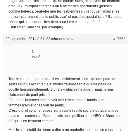
majoritairement les femmes qu’on montre nues, et souvent de manière
gratuite? Pourquoi cherche-t-on à attirer des spectateurs (pensés
comme hétéros, peut-être que les lesbiennes s’y retrouvent mais elles
ne sont clairement pas le public visé) et pas des spectatrices ? Il y a des
séries qui s’en sortent très bien pour faire ça de manière équitable
(Battlestar Galactica, par exemple).
29 septembre 2014 à 9 h 22 min
#17568
RÉPONDRE
Non!
Invité
Tout simplement parce que il est socialement admis qu’une paire de
seins est plus acceptable et moins traumatisante qu’une paire de
couille (personnellement, je dirais « plus esthétique », mais je suis
clairement de parti pris ;p).
Et que les hommes aiment voir des femmes nues tandis que les
femmes n’aiment pas voir de penis.
C’est idiot et cela ne repose sur aucune réalité sociale ou scientifique
mais c’est comme ça. Faudrait faire une pétition chez HBO et Showtime
ET
qu’ils en tiennent compte…
Moi, je suis plutôt du genre à dire « on remballe tout et on se concentre