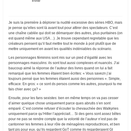
Invité
Je suis la première à déplorer la nudité excessive des séries HBO, mais
je pense qu’elles sont là avant tout pour attirer des spectateurs. C’est
une chaîne cablée qui doit se démarquer des autres, plus puritaines (on
est quand même aux USA…). Je trouve cependant regretable que les
créateurs pensent qu’il faut mettre tout le monde à poil plutôt que de
mettre uniquement en avant les qualités indéniables du scénario.
Les personnages féminins sont mis sur un pied d’égalité avec les
personnages masculins: ils sont tout aussi complexes et nuancés. J’ai
baucoup aimé la réponse de l’auteur des livres quand on lui a fait
remarqué que les femmes étaient bien écrites: « Vous savezn j’ai
toujours pensé que les femmes étaient aussi des personnes ». Simple,
efficace. En gros: « ce sont ds persos comme les autres, pourquoi tu me
fais chier avec ça? »
Ensuite, pour les fans sexistes: ben en même temps on va pas cesser
d’aimer quelque chose uniquement parce ques abrutis s’en sont
emparé. C’est comme refuser d’écouter la chevauchée des Walkyries
uniquement parce qu’Hitler l’appréciait… Si des gens sont assez bêtes
pour ne pas se rendre compte que la volonté de l’auteur n’est pas de
cantonner les femmes à leur rôle de ménagères reproductrices, et ben
tant pis pour eux, qu’ils regardent GoT comme ils regarderaient GI