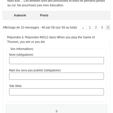
Mais euh… Les femmes sont des princesses et elles ne pensent jamais
au cul. Ne pourrissez pas mon éducation.
Auteur/e
Posts
Affichage de 10 messages - 46 par 58 (sur 58 au total)
←
1
2
3
4
Répondre à: Répondre #6012 dans When you play the Game of
Thrones, you win or you die
Vos informations:
Nom (obligatoire):
Mail (ne sera pas publié) (obligatoire):
Site Web: