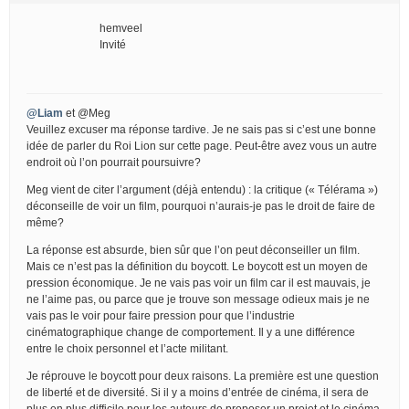
hemveel
Invité
@Liam
et @Meg
Veuillez excuser ma réponse tardive. Je ne sais pas si c’est une bonne
idée de parler du Roi Lion sur cette page. Peut-être avez vous un autre
endroit où l’on pourrait poursuivre?
Meg vient de citer l’argument (déjà entendu) : la critique (« Télérama »)
déconseille de voir un film, pourquoi n’aurais-je pas le droit de faire de
même?
La réponse est absurde, bien sûr que l’on peut déconseiller un film.
Mais ce n’est pas la définition du boycott. Le boycott est un moyen de
pression économique. Je ne vais pas voir un film car il est mauvais, je
ne l’aime pas, ou parce que je trouve son message odieux mais je ne
vais pas le voir pour faire pression pour que l’industrie
cinématographique change de comportement. Il y a une différence
entre le choix personnel et l’acte militant.
Je réprouve le boycott pour deux raisons. La première est une question
de liberté et de diversité. Si il y a moins d’entrée de cinéma, il sera de
plus en plus difficile pour les auteurs de proposer un projet et le cinéma