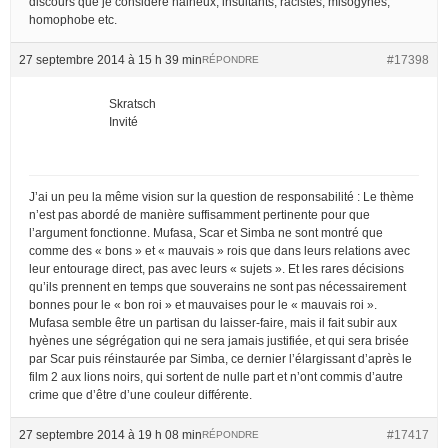
discours que je considere haineux, insultants, racistes, misogynes,
homophobe etc.
27 septembre 2014 à 15 h 39 min
#17398
RÉPONDRE
Skratsch
Invité
J’ai un peu la même vision sur la question de responsabilité : Le thème
n’est pas abordé de manière suffisamment pertinente pour que
l’argument fonctionne. Mufasa, Scar et Simba ne sont montré que
comme des « bons » et « mauvais » rois que dans leurs relations avec
leur entourage direct, pas avec leurs « sujets ». Et les rares décisions
qu’ils prennent en temps que souverains ne sont pas nécessairement
bonnes pour le « bon roi » et mauvaises pour le « mauvais roi ».
Mufasa semble être un partisan du laisser-faire, mais il fait subir aux
hyènes une ségrégation qui ne sera jamais justifiée, et qui sera brisée
par Scar puis réinstaurée par Simba, ce dernier l’élargissant d’après le
film 2 aux lions noirs, qui sortent de nulle part et n’ont commis d’autre
crime que d’être d’une couleur différente.
27 septembre 2014 à 19 h 08 min
#17417
RÉPONDRE