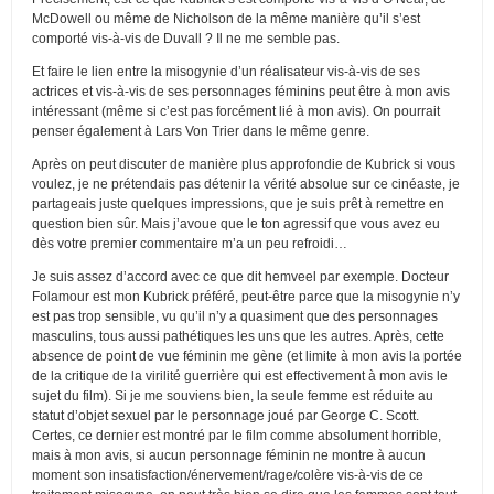
McDowell ou même de Nicholson de la même manière qu’il s’est
comporté vis-à-vis de Duvall ? Il ne me semble pas.
Et faire le lien entre la misogynie d’un réalisateur vis-à-vis de ses
actrices et vis-à-vis de ses personnages féminins peut être à mon avis
intéressant (même si c’est pas forcément lié à mon avis). On pourrait
penser également à Lars Von Trier dans le même genre.
Après on peut discuter de manière plus approfondie de Kubrick si vous
voulez, je ne prétendais pas détenir la vérité absolue sur ce cinéaste, je
partageais juste quelques impressions, que je suis prêt à remettre en
question bien sûr. Mais j’avoue que le ton agressif que vous avez eu
dès votre premier commentaire m’a un peu refroidi…
Je suis assez d’accord avec ce que dit hemveel par exemple. Docteur
Folamour est mon Kubrick préféré, peut-être parce que la misogynie n’y
est pas trop sensible, vu qu’il n’y a quasiment que des personnages
masculins, tous aussi pathétiques les uns que les autres. Après, cette
absence de point de vue féminin me gène (et limite à mon avis la portée
de la critique de la virilité guerrière qui est effectivement à mon avis le
sujet du film). Si je me souviens bien, la seule femme est réduite au
statut d’objet sexuel par le personnage joué par George C. Scott.
Certes, ce dernier est montré par le film comme absolument horrible,
mais à mon avis, si aucun personnage féminin ne montre à aucun
moment son insatisfaction/énervement/rage/colère vis-à-vis de ce