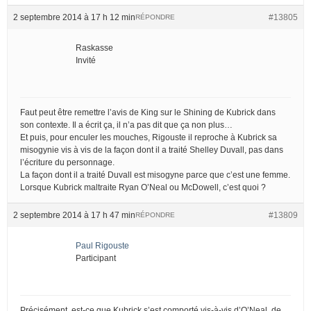
2 septembre 2014 à 17 h 12 min
#13805
RÉPONDRE
Raskasse
Invité
Faut peut être remettre l’avis de King sur le Shining de Kubrick dans
son contexte. Il a écrit ça, il n’a pas dit que ça non plus…
Et puis, pour enculer les mouches, Rigouste il reproche à Kubrick sa
misogynie vis à vis de la façon dont il a traité Shelley Duvall, pas dans
l’écriture du personnage.
La façon dont il a traité Duvall est misogyne parce que c’est une femme.
Lorsque Kubrick maltraite Ryan O’Neal ou McDowell, c’est quoi ?
2 septembre 2014 à 17 h 47 min
#13809
RÉPONDRE
Paul Rigouste
Participant
Précisément, est-ce que Kubrick s’est comporté vis-à-vis d’O’Neal, de