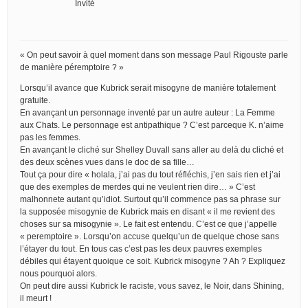
Invité
« On peut savoir à quel moment dans son message Paul Rigouste parle
de manière péremptoire ? »
Lorsqu’il avance que Kubrick serait misogyne de manière totalement
gratuite.
En avançant un personnage inventé par un autre auteur : La Femme
aux Chats. Le personnage est antipathique ? C’est parceque K. n’aime
pas les femmes.
En avançant le cliché sur Shelley Duvall sans aller au delà du cliché et
des deux scènes vues dans le doc de sa fille…
Tout ça pour dire « holala, j’ai pas du tout réfléchis, j’en sais rien et j’ai
que des exemples de merdes qui ne veulent rien dire… » C’est
malhonnete autant qu’idiot. Surtout qu’il commence pas sa phrase sur
la supposée misogynie de Kubrick mais en disant « il me revient des
choses sur sa misogynie ». Le fait est entendu. C’est ce que j’appelle
« peremptoire ». Lorsqu’on accuse quelqu’un de quelque chose sans
l’étayer du tout. En tous cas c’est pas les deux pauvres exemples
débiles qui étayent quoique ce soit. Kubrick misogyne ? Ah ? Expliquez
nous pourquoi alors.
On peut dire aussi Kubrick le raciste, vous savez, le Noir, dans Shining,
il meurt !