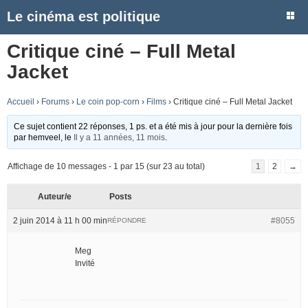
Le cinéma est politique
Critique ciné – Full Metal
Jacket
Accueil
›
Forums
›
Le coin pop-corn
›
Films
›
Critique ciné – Full Metal Jacket
Ce sujet contient 22 réponses, 1 ps. et a été mis à jour pour la dernière fois
par
hemveel
, le
Il y a 11 années, 11 mois
.
Affichage de 10 messages - 1 par 15 (sur 23 au total)
1
2
→
Auteur/e
Posts
2 juin 2014 à 11 h 00 min
#8055
RÉPONDRE
Meg
Invité