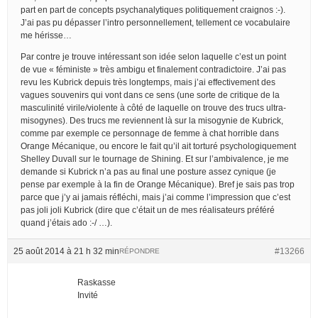
part en part de concepts psychanalytiques politiquement craignos :-).
J’ai pas pu dépasser l’intro personnellement, tellement ce vocabulaire
me hérisse…
Par contre je trouve intéressant son idée selon laquelle c’est un point
de vue « féministe » très ambigu et finalement contradictoire. J’ai pas
revu les Kubrick depuis très longtemps, mais j’ai effectivement des
vagues souvenirs qui vont dans ce sens (une sorte de critique de la
masculinité virile/violente à côté de laquelle on trouve des trucs ultra-
misogynes). Des trucs me reviennent là sur la misogynie de Kubrick,
comme par exemple ce personnage de femme à chat horrible dans
Orange Mécanique, ou encore le fait qu’il ait torturé psychologiquement
Shelley Duvall sur le tournage de Shining. Et sur l’ambivalence, je me
demande si Kubrick n’a pas au final une posture assez cynique (je
pense par exemple à la fin de Orange Mécanique). Bref je sais pas trop
parce que j’y ai jamais réfléchi, mais j’ai comme l’impression que c’est
pas joli joli Kubrick (dire que c’était un de mes réalisateurs préféré
quand j’étais ado :-/ …).
25 août 2014 à 21 h 32 min
#13266
RÉPONDRE
Raskasse
Invité