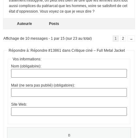
traitement misogyne, on peut très bien se dire que les femmes sont tout
aussi complices du patriarcat que les hommes, voire se satisfont de cet
état d’oppression. Vous voyez ce que je veux dire ?
Auteur/e
Posts
Affichage de 10 messages - 1 par 15 (sur 23 au total)
1
2
→
Répondre à: Répondre #13861 dans Critique ciné – Full Metal Jacket
Vos informations:
Nom (obligatoire):
Mail (ne sera pas publié) (obligatoire):
Site Web: