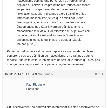
masochisme comme une perversion où l’érotisme est
déplacé du coït vers les préliminaires, tout en dépassant
les parties du corps généralement réservées à
l’excitation sexuelle. Il distingue alors trois différentes
formes de masochisme, telles que définit par Freud
(«erotogenic», féminin et moral), auxquelles il ajoute
également ce que Kaja Silverman définit comme le
masochisme réflexif: où l’identification du sujet avec celui
ou celle qui souffre est additionnée à l’identification
envers celui ou celle qui inflige la douleur (Garcìa
Mainar, p.225).
Parler de préliminaires et de coïte déplacé ca me consterne. Je ne
comprend pas ces définition du masochisme, on dirait que pour le
rédacteur de cette critique, en matière de sexualité tout ce qui n’est pas
« verge dans vagin » est de la perversion, du déplacement…
15 juin 2014 à 11 h 13 min
#8511
RÉPONDRE
Paul Rigouste
Participant
Oui, effectivement, ça pourrait être intéressant si c’était pas traversé de