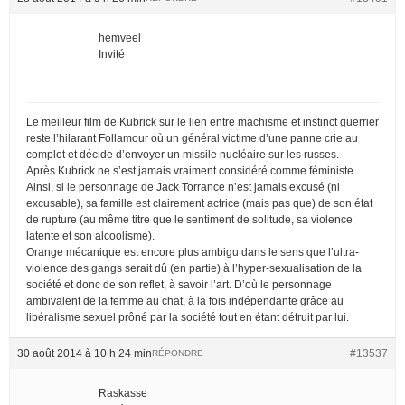
hemveel
Invité
Le meilleur film de Kubrick sur le lien entre machisme et instinct guerrier
reste l’hilarant Follamour où un général victime d’une panne crie au
complot et décide d’envoyer un missile nucléaire sur les russes.
Après Kubrick ne s’est jamais vraiment considéré comme féministe.
Ainsi, si le personnage de Jack Torrance n’est jamais excusé (ni
excusable), sa famille est clairement actrice (mais pas que) de son état
de rupture (au même titre que le sentiment de solitude, sa violence
latente et son alcoolisme).
Orange mécanique est encore plus ambigu dans le sens que l’ultra-
violence des gangs serait dû (en partie) à l’hyper-sexualisation de la
société et donc de son reflet, à savoir l’art. D’où le personnage
ambivalent de la femme au chat, à la fois indépendante grâce au
libéralisme sexuel prôné par la société tout en étant détruit par lui.
30 août 2014 à 10 h 24 min
#13537
RÉPONDRE
Raskasse