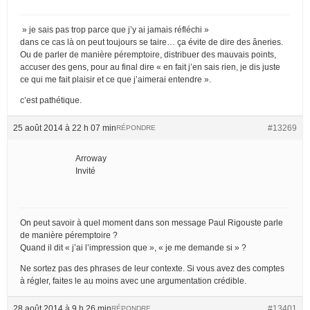
» je sais pas trop parce que j’y ai jamais réfléchi »
dans ce cas là on peut toujours se taire… ça évite de dire des âneries.
Ou de parler de manière péremptoire, distribuer des mauvais points,
accuser des gens, pour au final dire « en fait j’en sais rien, je dis juste
ce qui me fait plaisir et ce que j’aimerai entendre ».
c’est pathétique.
25 août 2014 à 22 h 07 min
#13269
RÉPONDRE
Arroway
Invité
On peut savoir à quel moment dans son message Paul Rigouste parle
de manière péremptoire ?
Quand il dit « j’ai l’impression que », « je me demande si » ?
Ne sortez pas des phrases de leur contexte. Si vous avez des comptes
à régler, faites le au moins avec une argumentation crédible.
28 août 2014 à 9 h 26 min
#13401
RÉPONDRE