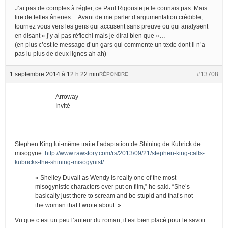
J’ai pas de comptes à régler, ce Paul Rigouste je le connais pas. Mais
lire de telles âneries… Avant de me parler d’argumentation crédible,
tournez vous vers les gens qui accusent sans preuve ou qui analysent
en disant « j’y ai pas réflechi mais je dirai bien que »…
(en plus c’est le message d’un gars qui commente un texte dont il n’a
pas lu plus de deux lignes ah ah)
1 septembre 2014 à 12 h 22 min
#13708
RÉPONDRE
Arroway
Invité
Stephen King lui-même traite l’adaptation de Shining de Kubrick de
misogyne:
http://www.rawstory.com/rs/2013/09/21/stephen-king-calls-
kubricks-the-shining-misogynist/
« Shelley Duvall as Wendy is really one of the most
misogynistic characters ever put on film,” he said. “She’s
basically just there to scream and be stupid and that’s not
the woman that I wrote about. »
Vu que c’est un peu l’auteur du roman, il est bien placé pour le savoir.