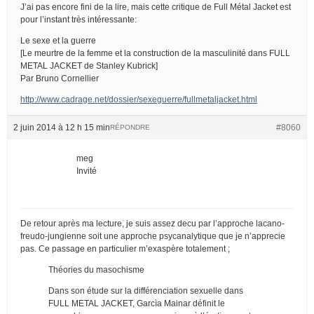
J’ai pas encore fini de la lire, mais cette critique de Full Métal Jacket est
pour l’instant très intéressante:
Le sexe et la guerre
[Le meurtre de la femme et la construction de la masculinité dans FULL
METAL JACKET de Stanley Kubrick]
Par Bruno Cornellier
http://www.cadrage.net/dossier/sexeguerre/fullmetaljacket.html
2 juin 2014 à 12 h 15 min
#8060
RÉPONDRE
meg
Invité
De retour après ma lecture, je suis assez decu par l’approche lacano-
freudo-jungienne soit une approche psycanalytique que je n’apprecie
pas. Ce passage en particulier m’exaspère totalement ;
Théories du masochisme
Dans son étude sur la différenciation sexuelle dans
FULL METAL JACKET, Garcìa Mainar définit le