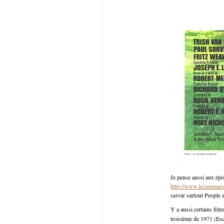
Je pense aussi aux épis
http://www.lecinemaest
savoir surtout People a
Y a aussi certains film
troisième de 1971 (Esc