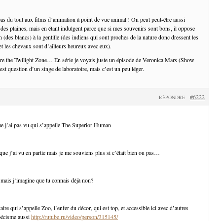
pas du tout aux films d’animation à point de vue animal ! On peut peut-être aussi
 des plaines, mais en étant indulgent parce que si mes souvenirs sont bons, il oppose
(des blancs) à la gentille (des indiens qui sont proches de la nature donc dressent les
et les chevaux sont d’ailleurs heureux avec eux).
ore the Twilight Zone… En série je voyais juste un épisode de Veronica Mars (Show
st question d’un singe de laboratoire, mais c’est un peu léger.
#6222
RÉPONDRE
e j’ai pas vu qui s’appelle The Superior Human
que j’ai vu en partie mais je me souviens plus si c’était bien ou pas…
, mais j’imagine que tu connais déjà non?
re qui s’appelle Zoo, l’enfer du décor, qui est top, et accessible ici avec d’autres
pécisme aussi
http://rutube.ru/video/person/315145/