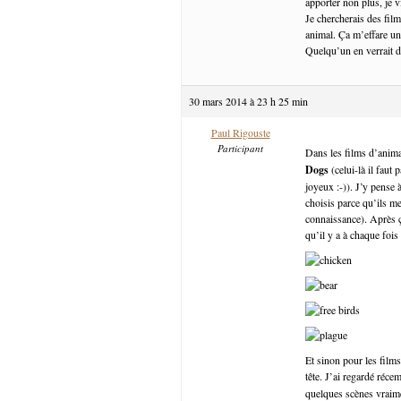
apporter non plus, je 
Je chercherais des fil
animal. Ça m’effare un
Quelqu’un en verrait 
30 mars 2014 à 23 h 25 min
Paul Rigouste
Participant
Dans les films d’anima
Dogs
(celui-là il faut
joyeux :-)). J’y pense à
choisis parce qu’ils me
connaissance). Après ç
qu’il y a à chaque foi
Et sinon pour les film
tête. J’ai regardé réc
quelques scènes vraime