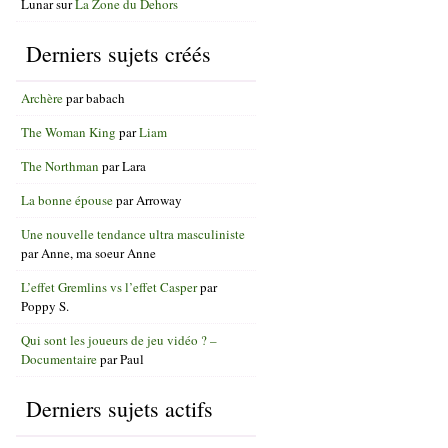
Lunar
sur
La Zone du Dehors
Derniers sujets créés
Archère
par
babach
The Woman King
par
Liam
The Northman
par
Lara
La bonne épouse
par
Arroway
Une nouvelle tendance ultra masculiniste
par
Anne, ma soeur Anne
L’effet Gremlins vs l’effet Casper
par
Poppy S.
Qui sont les joueurs de jeu vidéo ? –
Documentaire
par
Paul
Derniers sujets actifs