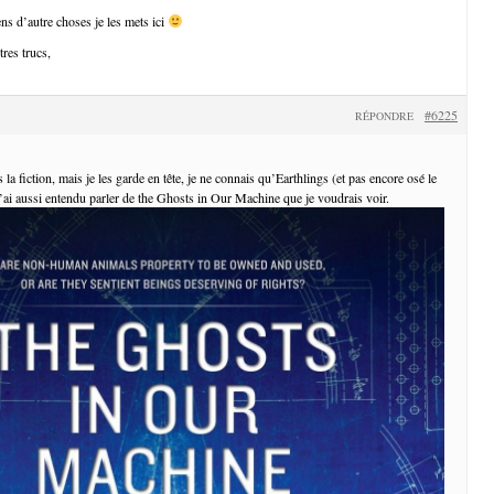
ns d’autre choses je les mets ici
res trucs,
#6225
RÉPONDRE
 la fiction, mais je les garde en tête, je ne connais qu’Earthlings (et pas encore osé le
’ai aussi entendu parler de the Ghosts in Our Machine que je voudrais voir.