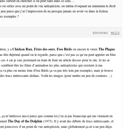
viens surtout en chercher si on peut faire dans ce sens…
ms ou séries avec un point de vue antispéciste, ou même évoquant un minimum le droit
 peu parce que j’ai l’impression de ne presque jamais en avoir vu dans la fiction.
des exemples ?
#6214
RÉPONDRE
tion, y a
Chicken Run
,
Frère des ours
,
Free Birds
ou encore le vieux
The Plague
 pas être déprimé quand on le regarde, parce que c’est pas ce qu’on peut appeler un film
 ces 4 car je suis justement en train de finir un article dessus pour le site. Je les ai
 semblent être les films d’animation les plus antispécistes qui existent (à ma
a va plus ou moins loin (Free Birds ça va pas très loin par exemple), mais je trouve
s des trucs intéressants dedans. Voilà les images (pour mettre un peu de couleurs…).
s, ça m’intéresse aussi parce que comme toi j’en ai pas beaucoup qui me viennent en
emment
The Day of the Dolphin
(1973). Il y avait des débuts de trucs intéressants, et
nt jouissives d’un point de vue antispéciste, mais globalement ça m’a un peu déçu.