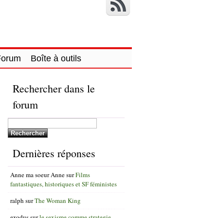
Forum
Boîte à outils
Rechercher dans le
forum
Dernières réponses
Anne ma soeur Anne
sur
Films
fantastiques, historiques et SF féministes
ralph
sur
The Woman King
exodus
sur
le sexisme comme strategie