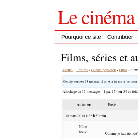
Le cinéma 
Pourquoi ce site
Contribuer
Films, séries et a
Accueil
›
Forums
›
Le coin pop-corn
›
Films
›
Films
Ce sujet contient 33 réponses, 2 ps. et a été mis à jour pour 
Affichage de 15 messages - 1 par 15 (sur 34 au tota
Auteur/e
Posts
30 mars 2014 à 22 h 50 min
Nîme
Invité
Comme je fais rien qu’à