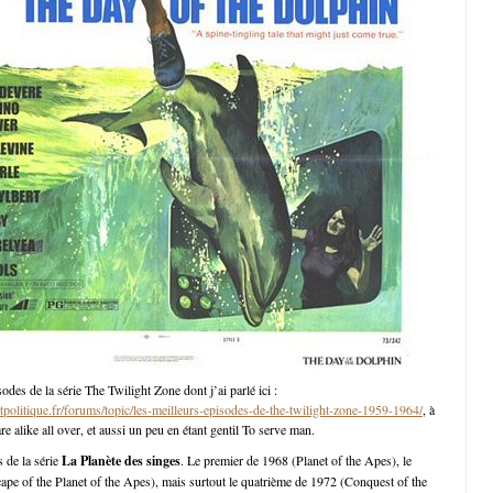
odes de la série The Twilight Zone dont j’ai parlé ici :
politique.fr/forums/topic/les-meilleurs-episodes-de-the-twilight-zone-1959-1964/
, à
re alike all over, et aussi un peu en étant gentil To serve man.
s de la série
La Planète des singes
. Le premier de 1968 (Planet of the Apes), le
ape of the Planet of the Apes), mais surtout le quatrième de 1972 (Conquest of the