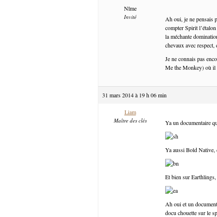
Nîme
Invité
Ah oui, je ne pensais 
compter Spirit l’étalon
la méchante domination 
chevaux avec respect, 
Je ne connais pas enc
Me the Monkey) où il e
31 mars 2014 à 19 h 06 min
Liam
Maître des clés
Ya un documentaire qu
Ya aussi Bold Native, 
Et bien sur Earthlings
Ah oui et un documentai
docu chouette sur le s