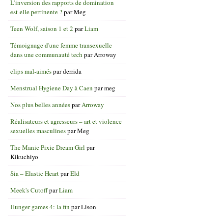
L’inversion des rapports de domination
est-elle pertinente ?
par
Meg
Teen Wolf, saison 1 et 2
par
Liam
Témoignage d'une femme transexuelle
dans une communauté tech
par
Arroway
clips mal-aimés
par
derrida
Menstrual Hygiene Day à Caen
par
meg
Nos plus belles années
par
Arroway
Réalisateurs et agresseurs – art et violence
sexuelles masculines
par
Meg
The Manic Pixie Dream Girl
par
Kikuchiyo
Sia – Elastic Heart
par
Eld
Meek's Cutoff
par
Liam
Hunger games 4: la fin
par
Lison