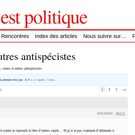
est politique
Rencontres
Index des articles
Nous suivre sur…
utres antispécistes
, séries et autres antispécistes
la dernière fois par
, le
Il y a 1 année, 3 mois
.
l)
1
2
3
→
#6213
RÉPONDRE
 copier je reprends le titre d’autres sujets… Et je n’ai pas vraiment d’éléments à