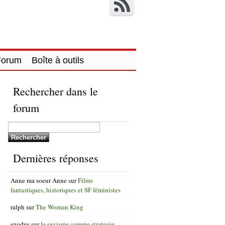
Forum
Boîte à outils
Rechercher dans le
forum
Dernières réponses
Anne ma soeur Anne
sur
Films
fantastiques, historiques et SF féministes
ralph
sur
The Woman King
exodus
sur
le sexisme comme strategie