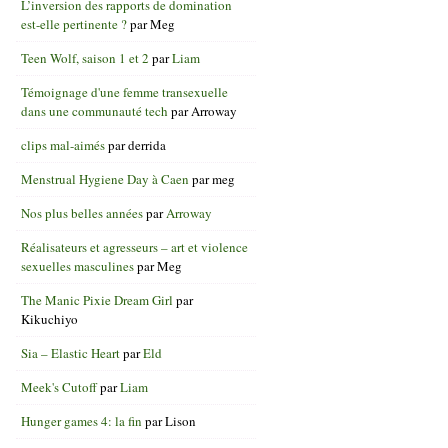
L’inversion des rapports de domination
est-elle pertinente ?
par
Meg
Teen Wolf, saison 1 et 2
par
Liam
Témoignage d'une femme transexuelle
dans une communauté tech
par
Arroway
clips mal-aimés
par
derrida
Menstrual Hygiene Day à Caen
par
meg
Nos plus belles années
par
Arroway
Réalisateurs et agresseurs – art et violence
sexuelles masculines
par
Meg
The Manic Pixie Dream Girl
par
Kikuchiyo
Sia – Elastic Heart
par
Eld
Meek's Cutoff
par
Liam
Hunger games 4: la fin
par
Lison