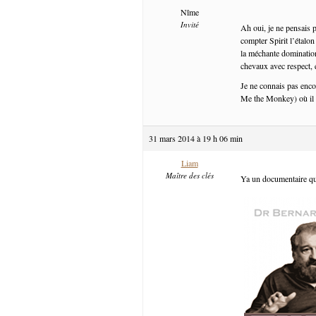
Nîme
Invité
Ah oui, je ne pensais 
compter Spirit l’étalon
la méchante domination 
chevaux avec respect, 
Je ne connais pas enc
Me the Monkey) où il e
31 mars 2014 à 19 h 06 min
Liam
Maître des clés
Ya un documentaire qu