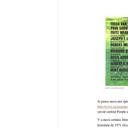
Je pense aussi aux épis
http://www.lecinemaest
savoir surtout People a
Y a aussi certains film
troisième de 1971 (Esc