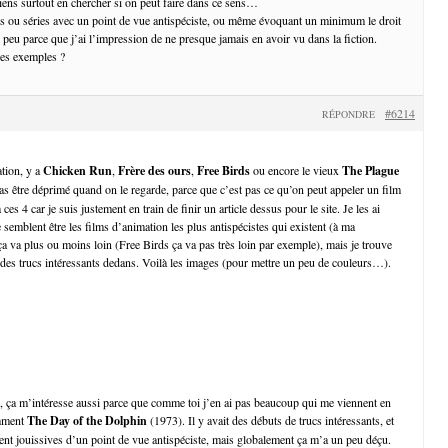
viens surtout en chercher si on peut faire dans ce sens…
ms ou séries avec un point de vue antispéciste, ou même évoquant un minimum le droit
 peu parce que j’ai l’impression de ne presque jamais en avoir vu dans la fiction.
des exemples ?
#6214
RÉPONDRE
tion, y a
Chicken Run
,
Frère des ours
,
Free Birds
ou encore le vieux
The Plague
 pas être déprimé quand on le regarde, parce que c’est pas ce qu’on peut appeler un film
 ces 4 car je suis justement en train de finir un article dessus pour le site. Je les ai
 semblent être les films d’animation les plus antispécistes qui existent (à ma
a va plus ou moins loin (Free Birds ça va pas très loin par exemple), mais je trouve
s des trucs intéressants dedans. Voilà les images (pour mettre un peu de couleurs…).
s, ça m’intéresse aussi parce que comme toi j’en ai pas beaucoup qui me viennent en
emment
The Day of the Dolphin
(1973). Il y avait des débuts de trucs intéressants, et
nt jouissives d’un point de vue antispéciste, mais globalement ça m’a un peu déçu.