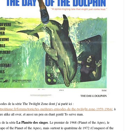
odes de la série The Twilight Zone dont j’ai parlé ici :
politique.fr/forums/topic/les-meilleurs-episodes-de-the-twilight-zone-1959-1964/
, à
re alike all over, et aussi un peu en étant gentil To serve man.
s de la série
La Planète des singes
. Le premier de 1968 (Planet of the Apes), le
ape of the Planet of the Apes), mais surtout le quatrième de 1972 (Conquest of the