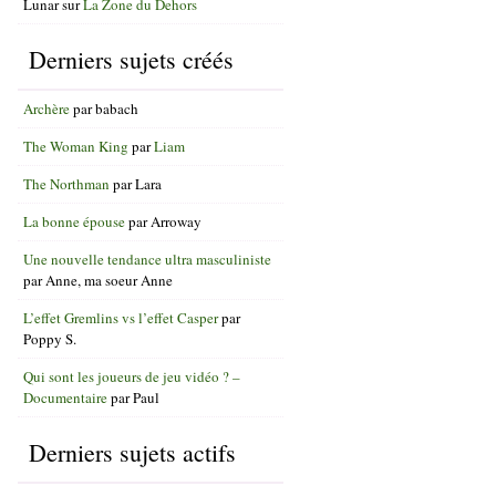
Lunar
sur
La Zone du Dehors
Derniers sujets créés
Archère
par
babach
The Woman King
par
Liam
The Northman
par
Lara
La bonne épouse
par
Arroway
Une nouvelle tendance ultra masculiniste
par
Anne, ma soeur Anne
L’effet Gremlins vs l’effet Casper
par
Poppy S.
Qui sont les joueurs de jeu vidéo ? –
Documentaire
par
Paul
Derniers sujets actifs