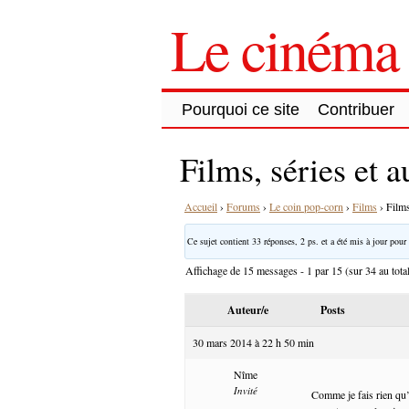
Le cinéma 
Pourquoi ce site
Contribuer
Films, séries et a
Accueil
›
Forums
›
Le coin pop-corn
›
Films
›
Films
Ce sujet contient 33 réponses, 2 ps. et a été mis à jour pour 
Affichage de 15 messages - 1 par 15 (sur 34 au tota
Auteur/e
Posts
30 mars 2014 à 22 h 50 min
Nîme
Invité
Comme je fais rien qu’à