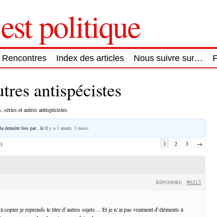
est politique
Rencontres
Index des articles
Nous suivre sur…
utres antispécistes
, séries et autres antispécistes
la dernière fois par
, le
Il y a 1 année, 3 mois
.
l)
1
2
3
→
#6213
RÉPONDRE
 copier je reprends le titre d’autres sujets… Et je n’ai pas vraiment d’éléments à