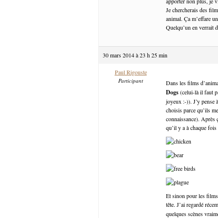
apporter non plus, je 
Je chercherais des fil
animal. Ça m’effare un
Quelqu’un en verrait 
30 mars 2014 à 23 h 25 min
Paul Rigouste
Participant
Dans les films d’anima
Dogs
(celui-là il faut
joyeux :-)). J’y pense à
choisis parce qu’ils me
connaissance). Après ç
qu’il y a à chaque foi
Et sinon pour les film
tête. J’ai regardé réc
quelques scènes vraime