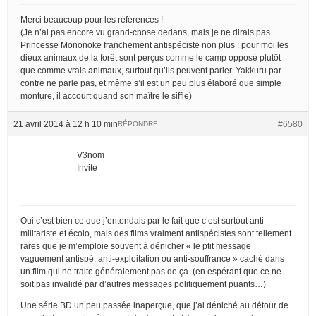
Merci beaucoup pour les références !
(Je n’ai pas encore vu grand-chose dedans, mais je ne dirais pas
Princesse Mononoke franchement antispéciste non plus : pour moi les
dieux animaux de la forêt sont perçus comme le camp opposé plutôt
que comme vrais animaux, surtout qu’ils peuvent parler. Yakkuru par
contre ne parle pas, et même s’il est un peu plus élaboré que simple
monture, il accourt quand son maître le siffle)
21 avril 2014 à 12 h 10 min
#6580
RÉPONDRE
V3nom
Invité
Oui c’est bien ce que j’entendais par le fait que c’est surtout anti-
militariste et écolo, mais des films vraiment antispécistes sont tellement
rares que je m’emploie souvent à dénicher « le ptit message
vaguement antispé, anti-exploitation ou anti-souffrance » caché dans
un film qui ne traite généralement pas de ça. (en espérant que ce ne
soit pas invalidé par d’autres messages politiquement puants…)
Une série BD un peu passée inaperçue, que j’ai déniché au détour de