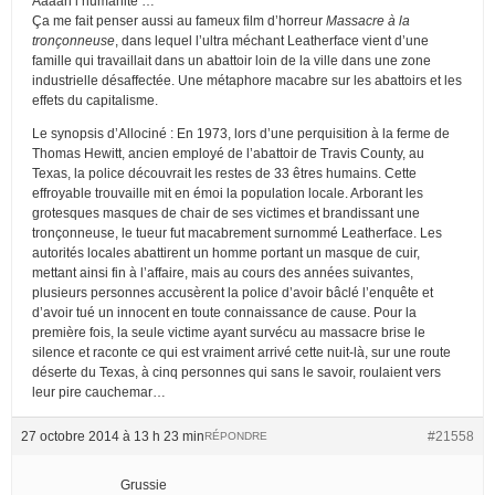
Aaaah l’humanité …
Ça me fait penser aussi au fameux film d’horreur
Massacre à la
tronçonneuse
, dans lequel l’ultra méchant Leatherface vient d’une
famille qui travaillait dans un abattoir loin de la ville dans une zone
industrielle désaffectée. Une métaphore macabre sur les abattoirs et les
effets du capitalisme.
Le synopsis d’Allociné : En 1973, lors d’une perquisition à la ferme de
Thomas Hewitt, ancien employé de l’abattoir de Travis County, au
Texas, la police découvrait les restes de 33 êtres humains. Cette
effroyable trouvaille mit en émoi la population locale. Arborant les
grotesques masques de chair de ses victimes et brandissant une
tronçonneuse, le tueur fut macabrement surnommé Leatherface. Les
autorités locales abattirent un homme portant un masque de cuir,
mettant ainsi fin à l’affaire, mais au cours des années suivantes,
plusieurs personnes accusèrent la police d’avoir bâclé l’enquête et
d’avoir tué un innocent en toute connaissance de cause. Pour la
première fois, la seule victime ayant survécu au massacre brise le
silence et raconte ce qui est vraiment arrivé cette nuit-là, sur une route
déserte du Texas, à cinq personnes qui sans le savoir, roulaient vers
leur pire cauchemar…
27 octobre 2014 à 13 h 23 min
#21558
RÉPONDRE
Grussie