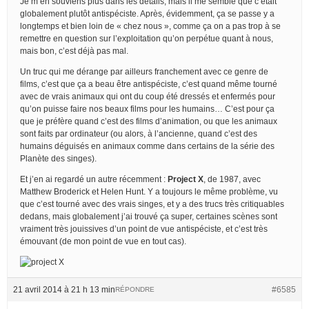
Je m’en souviens plus dans les détails, mais il me semble que c’était
globalement plutôt antispéciste. Après, évidemment, ça se passe y a
longtemps et bien loin de « chez nous », comme ça on a pas trop à se
remettre en question sur l’exploitation qu’on perpétue quant à nous,
mais bon, c’est déjà pas mal.
Un truc qui me dérange par ailleurs franchement avec ce genre de
films, c’est que ça a beau être antispéciste, c’est quand même tourné
avec de vrais animaux qui ont du coup été dressés et enfermés pour
qu’on puisse faire nos beaux films pour les humains… C’est pour ça
que je préfère quand c’est des films d’animation, ou que les animaux
sont faits par ordinateur (ou alors, à l’ancienne, quand c’est des
humains déguisés en animaux comme dans certains de la série des
Planète des singes).
Et j’en ai regardé un autre récemment :
Project X
, de 1987, avec
Matthew Broderick et Helen Hunt. Y a toujours le même problème, vu
que c’est tourné avec des vrais singes, et y a des trucs très critiquables
dedans, mais globalement j’ai trouvé ça super, certaines scènes sont
vraiment très jouissives d’un point de vue antispéciste, et c’est très
émouvant (de mon point de vue en tout cas).
21 avril 2014 à 21 h 13 min
#6585
RÉPONDRE