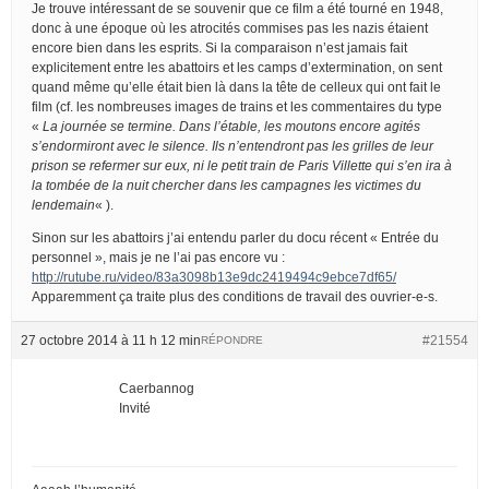
Je trouve intéressant de se souvenir que ce film a été tourné en 1948,
donc à une époque où les atrocités commises pas les nazis étaient
encore bien dans les esprits. Si la comparaison n’est jamais fait
explicitement entre les abattoirs et les camps d’extermination, on sent
quand même qu’elle était bien là dans la tête de celleux qui ont fait le
film (cf. les nombreuses images de trains et les commentaires du type
«
La journée se termine. Dans l’étable, les moutons encore agités
s’endormiront avec le silence. Ils n’entendront pas les grilles de leur
prison se refermer sur eux, ni le petit train de Paris Villette qui s’en ira à
la tombée de la nuit chercher dans les campagnes les victimes du
lendemain
« ).
Sinon sur les abattoirs j’ai entendu parler du docu récent « Entrée du
personnel », mais je ne l’ai pas encore vu :
http://rutube.ru/video/83a3098b13e9dc2419494c9ebce7df65/
Apparemment ça traite plus des conditions de travail des ouvrier-e-s.
27 octobre 2014 à 11 h 12 min
#21554
RÉPONDRE
Caerbannog
Invité