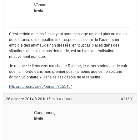
V3nom
Invité
C’est certain que les films ayant pour message un fond plus ou moins
de tolérance et d’empathie inter-espèce, mais qui de l’autre main
emploie des animaux sinon dressés, en tout cas placés dans des
situations qu’ils n’ont pas demandé, est un biais de réalisation
relativement ironique…
Je replace le liens vers ma chaine RUtube, je viens seulement de voir
que j’ai merdé dans mon premier post. (à moins que ce ne soit une
édition volontaire ? Dans ce cas désolé de le remettre)
http://rutube.ru/video/person/315145/
26 octobre 2014 à 20 h 15 min
#21531
RÉPONDRE
Caerbannog
Invité