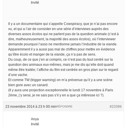
Invité
Il y a un documentaire qui s’appelle Cowspiracy, que je n’ai pas encore
vu, et qui a l’air de consister en une série d’interviews auprès des
diverses assos écolos qui ne parlent pas de la question animale (c’est à
dire, malheureusement, la majorité des assos écolos), où l’interviewer
demande pourquoi l’asso ne mentionne jamais l’industrie de la viande.
Apparemment il y a aussi pas mal de chiffres pour mettre en évidence
qu’être écolo et manger de la viande, ça n’a pas de sens.
Du coup, de ce que j’en ai compris, ce n’est pas du tout centré sur la
question des animaux eux-mêmes, mais je me dis qu’elle doit quand
même être traitée; l’affiche du film est centrée en gros plan sur le regard
d’une vache.
Et comme TW (trigger warning) on m’a prévenue qu’il y a une scène
bien gore avec un canard.
(Il y aura une projection exceptionnelle le lundi 17 novembre à Paris
2ème, j’y serai, je ne sais pas s’il y en a que ça intéresse ici ?).
23 novembre 2014 à 23 h 00 min
#23399
RÉPONDRE
Anya
Invité