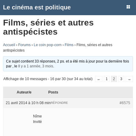
Le cinéma est politique
Films, séries et autres
antispécistes
Accueil
›
Forums
›
Le coin pop-corn
›
Films
›
Films, séries et autres
antispécistes
Ce sujet contient 33 réponses, 2 ps. et a été mis à jour pour la dernière fois
par
, le
Il y a 1 année, 3 mois
.
Affichage de 10 messages - 16 par 30 (sur 34 au total)
←
1
2
3
→
Auteur/e
Posts
21 avril 2014 à 10 h 08 min
#6575
RÉPONDRE
Nîme
Invité