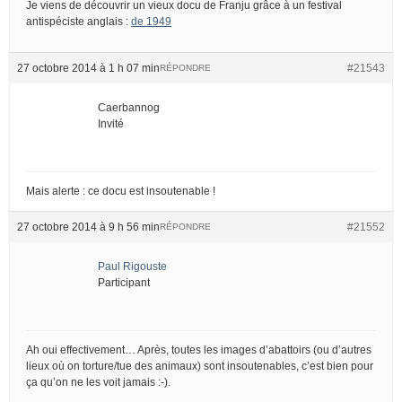
Je viens de découvrir un vieux docu de Franju grâce à un festival
antispéciste anglais :
de 1949
27 octobre 2014 à 1 h 07 min
#21543
RÉPONDRE
Caerbannog
Invité
Mais alerte : ce docu est insoutenable !
27 octobre 2014 à 9 h 56 min
#21552
RÉPONDRE
Paul Rigouste
Participant
Ah oui effectivement… Après, toutes les images d’abattoirs (ou d’autres
lieux où on torture/tue des animaux) sont insoutenables, c’est bien pour
ça qu’on ne les voit jamais :-).