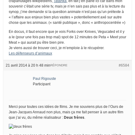
crapahutages wikipédiens,
Tatanka
, en fait j’en parle ici car dans mon
souvenir c’était une série tv, mais je n’en sais pas plus et à la lecture du
synop, j’me demande si la question animale n’est pas qu’un prétexte à
« l’affaire aux enjeux bien plus vastes » potentiellement axé sur autre
chose que les animaux. (« santé publique », donc « anthropocentrée »)
En docus, il faut encore que je vois Forks over Knives, Vegucated et il y
a le (pour une fois pas trop mal) spot de 12 minutes de Peta « Meet your
Meat » qui aurait pu être bien pire.
Je viens aussi de trouver ceci, je m’emploie à le récupérer.
Les défenseurs d’animaux
21 avril 2014 à 20 h 48 min
#6584
RÉPONDRE
Paul Rigouste
Participant
Merci pour toutes ces idées de films. Je me souviens plus de l’Ours de
Jean-Jacques Annaud non plus, mais ça me fait penser à un autre film
que j’ai vu, du même réalisateur :
Deux frères
.