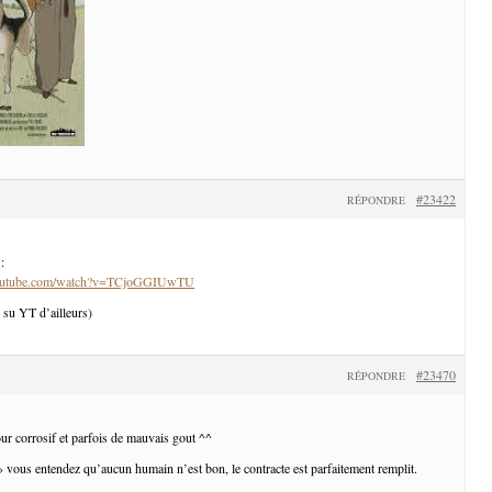
#23422
RÉPONDRE
:
youtube.com/watch?v=TCjoGGIUwTU
i su YT d’ailleurs)
#23470
RÉPONDRE
ur corrosif et parfois de mauvais gout ^^
 » vous entendez qu’aucun humain n’est bon, le contracte est parfaitement remplit.