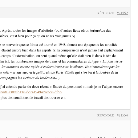
#21552
RÉPONDRE
Après, toutes les images d’abattoirs (ou d’autres lieux où on torture/tue des
bles, c’est bien pour ça qu’on ne les voit jamais :-).
e se souvenir que ce film a été tourné en 1948, donc à une époque où les atrocités
étaient encore bien dans les esprits. Si la comparaison n’est jamais fait explicitement
les camps d’extermination, on sent quand même qu’elle était bien là dans la tête de
 film (cf. les nombreuses images de trains et les commentaires du type «
La journée se
, les moutons encore agités s’endormiront avec le silence. Ils n’entendront pas les
e refermer sur eux, ni le petit train de Paris Villette qui s’en ira à la tombée de la
s campagnes les victimes du lendemain
« ).
 j’ai entendu parler du docu récent « Entrée du personnel », mais je ne l’ai pas encore
/video/83a3098b13e9dc2419494c9ebce7df65/
plus des conditions de travail des ouvrier-e-s.
#21554
RÉPONDRE
si au fameux film d’horreur
Massacre à la tronçonneuse
, dans lequel l’ultra méchant