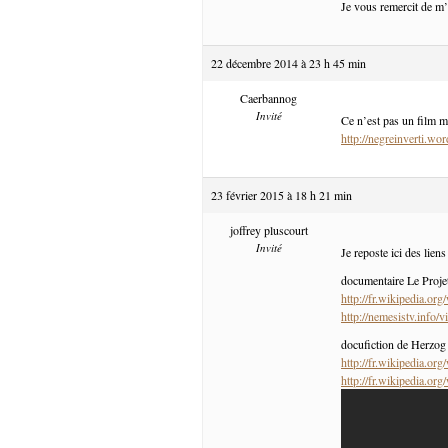
Je vous remercit de m’
22 décembre 2014 à 23 h 45 min
Caerbannog
Invité
Ce n’est pas un film m
http://negreinverti.wo
23 février 2015 à 18 h 21 min
joffrey pluscourt
Invité
Je reposte ici des liens
documentaire Le Proj
http://fr.wikipedia.or
http://nemesistv.inf
docufiction de Herzog
http://fr.wikipedia.or
http://fr.wikipedia.or