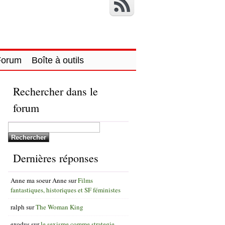
Forum
Boîte à outils
Rechercher dans le
forum
Dernières réponses
Anne ma soeur Anne
sur
Films
fantastiques, historiques et SF féministes
ralph
sur
The Woman King
exodus
sur
le sexisme comme strategie