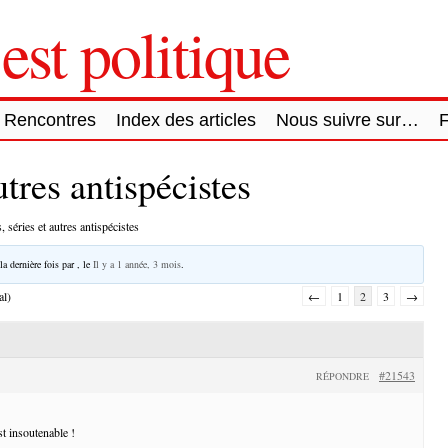
est politique
Rencontres
Index des articles
Nous suivre sur…
utres antispécistes
, séries et autres antispécistes
la dernière fois par
, le
Il y a 1 année, 3 mois
.
al)
←
1
2
3
→
#21543
RÉPONDRE
st insoutenable !