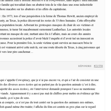
famille qui travaillait dans un abattoir loin de la ville dans une zone industrielle
ore macabre sur les abattoirs et les effets du capitalisme.
 : En 1973, lors d’une perquisition à la ferme de Thomas Hewitt, ancien employé de
unty, au Texas, la police découvrait les restes de 33 êtres humains. Cette effroyable
 la population locale. Arborant les grotesques masques de chair de ses victimes et
nneuse, le tueur fut macabrement surnommé Leatherface. Les autorités locales
tant un masque de cuir, mettant ainsi fin à l’affaire, mais au cours des années
rsonnes accusèrent la police d’avoir bâclé l’enquête et d’avoir tué un innocent en
ause. Pour la première fois, la seule victime ayant survécu au massacre brise le
ui est vraiment arrivé cette nuit-là, sur une route déserte du Texas, à cinq personnes qui
ent vers leur pire cauchemar…
#21558
RÉPONDRE
qui s’appelle Cowspiracy, que je n’ai pas encore vu, et qui a l’air de consister en une
ès des diverses assos écolos qui ne parlent pas de la question animale (c’est à dire,
jorité des assos écolos), où l’interviewer demande pourquoi l’asso ne mentionne
la viande. Apparemment il y a aussi pas mal de chiffres pour mettre en évidence qu’être
iande, ça n’a pas de sens.
n ai compris, ce n’est pas du tout centré sur la question des animaux eux-mêmes,
doit quand même être traitée; l’affiche du film est centrée en gros plan sur le regard