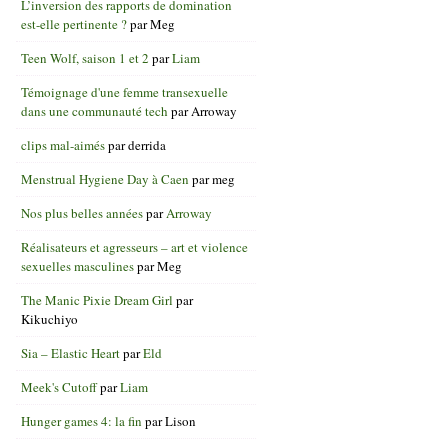
L’inversion des rapports de domination
est-elle pertinente ?
par
Meg
Teen Wolf, saison 1 et 2
par
Liam
Témoignage d'une femme transexuelle
dans une communauté tech
par
Arroway
clips mal-aimés
par
derrida
Menstrual Hygiene Day à Caen
par
meg
Nos plus belles années
par
Arroway
Réalisateurs et agresseurs – art et violence
sexuelles masculines
par
Meg
The Manic Pixie Dream Girl
par
Kikuchiyo
Sia – Elastic Heart
par
Eld
Meek's Cutoff
par
Liam
Hunger games 4: la fin
par
Lison