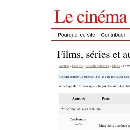
Le cinéma 
Pourquoi ce site
Contribuer
Films, séries et a
Accueil
›
Forums
›
Le coin pop-corn
›
Films
›
Films
Ce sujet contient 33 réponses, 2 ps. et a été mis à jour pour 
Affichage de 15 messages - 16 par 30 (sur 34 au tot
Auteur/e
Posts
27 octobre 2014 à 1 h 07 min
Caerbannog
Invité
Mais alerte : ce docu e