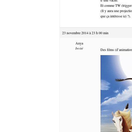
Et comme TW (trigger 
(Il y aura une projecti
que ça intéresse ici ?).
23 novembre 2014 à 23 h 00 min
Anya
Invité
Des films (d’animation