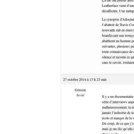
Leatherface vient d’une 
désaffectée. Une métaph
Le synopsis d’Allociné
l’abattoir de Travis Co
trouvaille mit en émoi
brandissant une tronço
abattirent un homme por
suivantes, plusieurs pe
toute connaissance de c
silence et raconte ce q
sans le savoir, roulai
27 octobre 2014 à 13 h 23 min
Grussie
Invité
Il y a un documentaire 
série d’interviews aupr
malheureusement, la ma
jamais l’industrie de 
écolo et manger de la v
Du coup, de ce que j’e
mais je me dis qu’elle 
d’une vache.