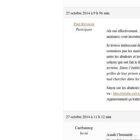
27 octobre 2014 à 9 h 56 min
Paul Rigouste
Participant
Ah oui effectivement… 
animaux) sont insoutena
Je trouve intéressant d
commises pas les nazis 
entre les abattoirs et 
celleux qui ont fait le
termine. Dans l’étable
grilles de leur prison s
nuit chercher dans le
Sinon sur les abattoirs
vu :
http://rutube.ru
Apparemment ça traite 
27 octobre 2014 à 11 h 12 min
Caerbannog
Invité
Aaaah l’humanité …
Ça me fait penser aus