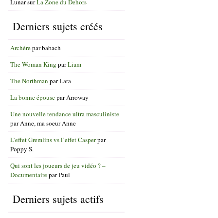
Lunar
sur
La Zone du Dehors
Derniers sujets créés
Archère
par
babach
The Woman King
par
Liam
The Northman
par
Lara
La bonne épouse
par
Arroway
Une nouvelle tendance ultra masculiniste
par
Anne, ma soeur Anne
L’effet Gremlins vs l’effet Casper
par
Poppy S.
Qui sont les joueurs de jeu vidéo ? –
Documentaire
par
Paul
Derniers sujets actifs