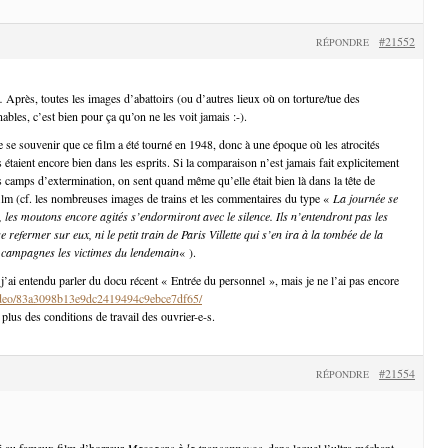
#21552
RÉPONDRE
Après, toutes les images d’abattoirs (ou d’autres lieux où on torture/tue des
bles, c’est bien pour ça qu’on ne les voit jamais :-).
e se souvenir que ce film a été tourné en 1948, donc à une époque où les atrocités
étaient encore bien dans les esprits. Si la comparaison n’est jamais fait explicitement
les camps d’extermination, on sent quand même qu’elle était bien là dans la tête de
 film (cf. les nombreuses images de trains et les commentaires du type «
La journée se
, les moutons encore agités s’endormiront avec le silence. Ils n’entendront pas les
e refermer sur eux, ni le petit train de Paris Villette qui s’en ira à la tombée de la
s campagnes les victimes du lendemain
« ).
 j’ai entendu parler du docu récent « Entrée du personnel », mais je ne l’ai pas encore
/video/83a3098b13e9dc2419494c9ebce7df65/
plus des conditions de travail des ouvrier-e-s.
#21554
RÉPONDRE
si au fameux film d’horreur
Massacre à la tronçonneuse
, dans lequel l’ultra méchant