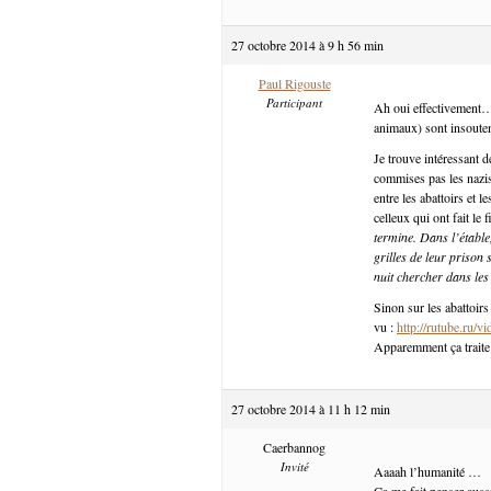
27 octobre 2014 à 9 h 56 min
Paul Rigouste
Participant
Ah oui effectivement… 
animaux) sont insoutena
Je trouve intéressant d
commises pas les nazis 
entre les abattoirs et 
celleux qui ont fait le
termine. Dans l’étable
grilles de leur prison s
nuit chercher dans le
Sinon sur les abattoirs
vu :
http://rutube.ru
Apparemment ça traite 
27 octobre 2014 à 11 h 12 min
Caerbannog
Invité
Aaaah l’humanité …
Ça me fait penser aus