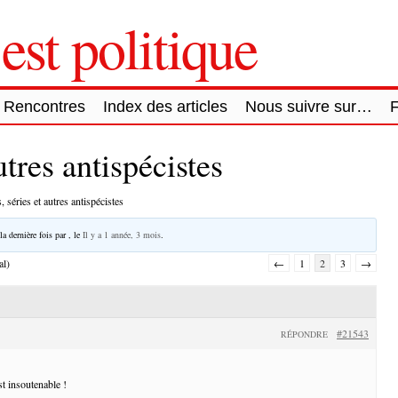
est politique
Rencontres
Index des articles
Nous suivre sur…
utres antispécistes
, séries et autres antispécistes
la dernière fois par
, le
Il y a 1 année, 3 mois
.
al)
←
1
2
3
→
#21543
RÉPONDRE
st insoutenable !