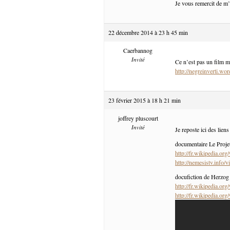
Je vous remercit de m’
22 décembre 2014 à 23 h 45 min
Caerbannog
Invité
Ce n’est pas un film m
http://negreinverti.wo
23 février 2015 à 18 h 21 min
joffrey pluscourt
Invité
Je reposte ici des liens
documentaire Le Proj
http://fr.wikipedia.or
http://nemesistv.inf
docufiction de Herzog
http://fr.wikipedia.or
http://fr.wikipedia.or