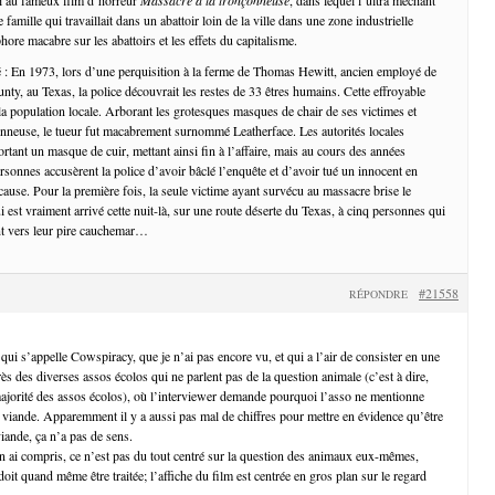
famille qui travaillait dans un abattoir loin de la ville dans une zone industrielle
ore macabre sur les abattoirs et les effets du capitalisme.
 : En 1973, lors d’une perquisition à la ferme de Thomas Hewitt, ancien employé de
unty, au Texas, la police découvrait les restes de 33 êtres humains. Cette effroyable
 la population locale. Arborant les grotesques masques de chair de ses victimes et
nneuse, le tueur fut macabrement surnommé Leatherface. Les autorités locales
tant un masque de cuir, mettant ainsi fin à l’affaire, mais au cours des années
rsonnes accusèrent la police d’avoir bâclé l’enquête et d’avoir tué un innocent en
ause. Pour la première fois, la seule victime ayant survécu au massacre brise le
ui est vraiment arrivé cette nuit-là, sur une route déserte du Texas, à cinq personnes qui
ent vers leur pire cauchemar…
#21558
RÉPONDRE
qui s’appelle Cowspiracy, que je n’ai pas encore vu, et qui a l’air de consister en une
ès des diverses assos écolos qui ne parlent pas de la question animale (c’est à dire,
jorité des assos écolos), où l’interviewer demande pourquoi l’asso ne mentionne
la viande. Apparemment il y a aussi pas mal de chiffres pour mettre en évidence qu’être
iande, ça n’a pas de sens.
n ai compris, ce n’est pas du tout centré sur la question des animaux eux-mêmes,
doit quand même être traitée; l’affiche du film est centrée en gros plan sur le regard