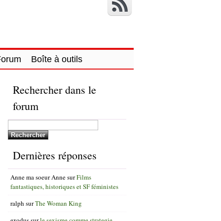
Forum
Boîte à outils
Rechercher dans le
forum
Dernières réponses
Anne ma soeur Anne
sur
Films
fantastiques, historiques et SF féministes
ralph
sur
The Woman King
exodus
sur
le sexisme comme strategie