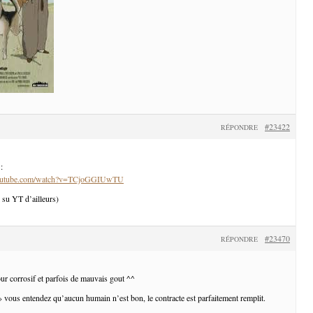
#23422
RÉPONDRE
:
youtube.com/watch?v=TCjoGGIUwTU
i su YT d’ailleurs)
#23470
RÉPONDRE
ur corrosif et parfois de mauvais gout ^^
 » vous entendez qu’aucun humain n’est bon, le contracte est parfaitement remplit.