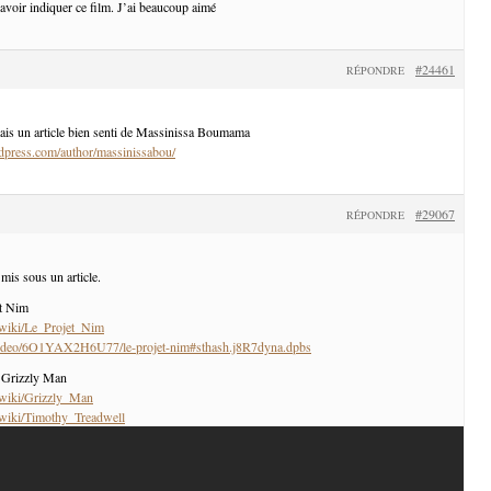
avoir indiquer ce film. J’ai beaucoup aimé
#24461
RÉPONDRE
ais un article bien senti de Massinissa Boumama
rdpress.com/author/massinissabou/
#29067
RÉPONDRE
 mis sous un article.
et Nim
g/wiki/Le_Projet_Nim
o/video/6O1YAX2H6U77/le-projet-nim#sthash.j8R7dyna.dpbs
 Grizzly Man
g/wiki/Grizzly_Man
g/wiki/Timothy_Treadwell