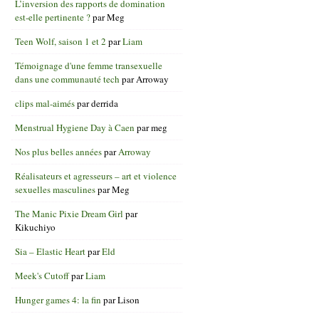
L’inversion des rapports de domination
est-elle pertinente ?
par
Meg
Teen Wolf, saison 1 et 2
par
Liam
Témoignage d'une femme transexuelle
dans une communauté tech
par
Arroway
clips mal-aimés
par
derrida
Menstrual Hygiene Day à Caen
par
meg
Nos plus belles années
par
Arroway
Réalisateurs et agresseurs – art et violence
sexuelles masculines
par
Meg
The Manic Pixie Dream Girl
par
Kikuchiyo
Sia – Elastic Heart
par
Eld
Meek's Cutoff
par
Liam
Hunger games 4: la fin
par
Lison