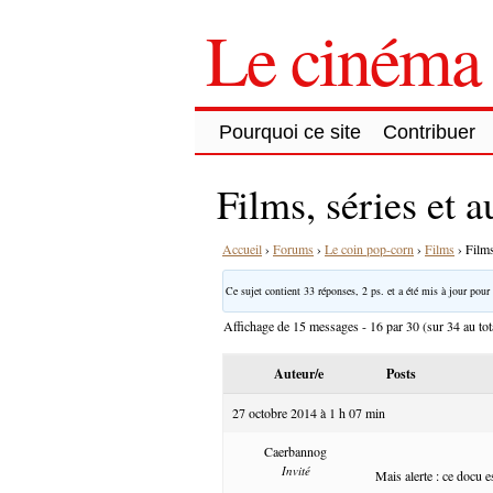
Le cinéma 
Pourquoi ce site
Contribuer
Films, séries et a
Accueil
›
Forums
›
Le coin pop-corn
›
Films
›
Films
Ce sujet contient 33 réponses, 2 ps. et a été mis à jour pour 
Affichage de 15 messages - 16 par 30 (sur 34 au tot
Auteur/e
Posts
27 octobre 2014 à 1 h 07 min
Caerbannog
Invité
Mais alerte : ce docu e