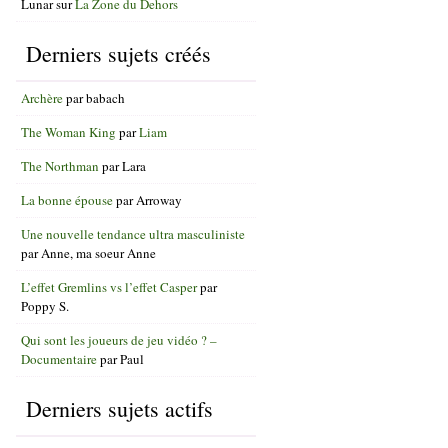
Lunar
sur
La Zone du Dehors
Derniers sujets créés
Archère
par
babach
The Woman King
par
Liam
The Northman
par
Lara
La bonne épouse
par
Arroway
Une nouvelle tendance ultra masculiniste
par
Anne, ma soeur Anne
L’effet Gremlins vs l’effet Casper
par
Poppy S.
Qui sont les joueurs de jeu vidéo ? –
Documentaire
par
Paul
Derniers sujets actifs