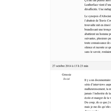
Leatherface vient d’une 
désaffectée. Une métaph
Le synopsis d’Allociné
l’abattoir de Travis Co
trouvaille mit en émoi
brandissant une tronço
abattirent un homme por
suivantes, plusieurs pe
toute connaissance de c
silence et raconte ce q
sans le savoir, roulai
27 octobre 2014 à 13 h 23 min
Grussie
Invité
Il y a un documentaire 
série d’interviews aupr
malheureusement, la ma
jamais l’industrie de 
écolo et manger de la v
Du coup, de ce que j’e
mais je me dis qu’elle 
d’une vache.