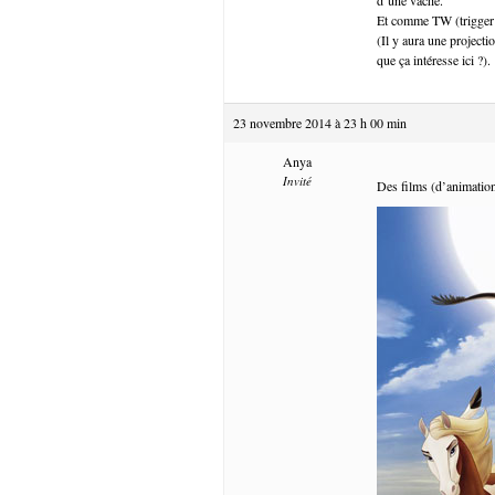
Et comme TW (trigger 
(Il y aura une projecti
que ça intéresse ici ?).
23 novembre 2014 à 23 h 00 min
Anya
Invité
Des films (d’animation