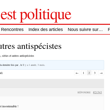
est politique
Rencontres
Index des articles
Nous suivre sur…
utres antispécistes
, séries et autres antispécistes
la dernière fois par
, le
Il y a 1 année, 3 mois
.
al)
←
1
2
3
→
#21543
RÉPONDRE
st insoutenable !