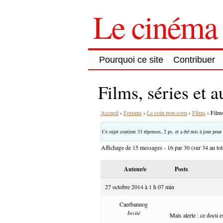
Le cinéma 
Pourquoi ce site
Contribuer
Films, séries et a
Accueil
›
Forums
›
Le coin pop-corn
›
Films
›
Films
Ce sujet contient 33 réponses, 2 ps. et a été mis à jour pour 
Affichage de 15 messages - 16 par 30 (sur 34 au tot
Auteur/e
Posts
27 octobre 2014 à 1 h 07 min
Caerbannog
Invité
Mais alerte : ce docu e