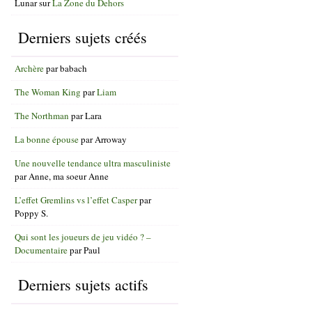
Lunar
sur
La Zone du Dehors
Derniers sujets créés
Archère
par
babach
The Woman King
par
Liam
The Northman
par
Lara
La bonne épouse
par
Arroway
Une nouvelle tendance ultra masculiniste
par
Anne, ma soeur Anne
L’effet Gremlins vs l’effet Casper
par
Poppy S.
Qui sont les joueurs de jeu vidéo ? –
Documentaire
par
Paul
Derniers sujets actifs