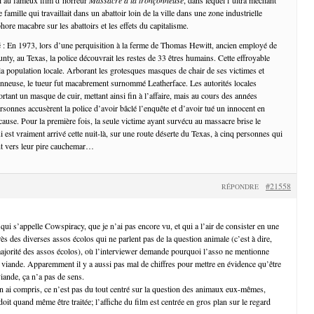
famille qui travaillait dans un abattoir loin de la ville dans une zone industrielle
ore macabre sur les abattoirs et les effets du capitalisme.
 : En 1973, lors d’une perquisition à la ferme de Thomas Hewitt, ancien employé de
unty, au Texas, la police découvrait les restes de 33 êtres humains. Cette effroyable
 la population locale. Arborant les grotesques masques de chair de ses victimes et
nneuse, le tueur fut macabrement surnommé Leatherface. Les autorités locales
tant un masque de cuir, mettant ainsi fin à l’affaire, mais au cours des années
rsonnes accusèrent la police d’avoir bâclé l’enquête et d’avoir tué un innocent en
ause. Pour la première fois, la seule victime ayant survécu au massacre brise le
ui est vraiment arrivé cette nuit-là, sur une route déserte du Texas, à cinq personnes qui
ent vers leur pire cauchemar…
#21558
RÉPONDRE
qui s’appelle Cowspiracy, que je n’ai pas encore vu, et qui a l’air de consister en une
ès des diverses assos écolos qui ne parlent pas de la question animale (c’est à dire,
jorité des assos écolos), où l’interviewer demande pourquoi l’asso ne mentionne
la viande. Apparemment il y a aussi pas mal de chiffres pour mettre en évidence qu’être
iande, ça n’a pas de sens.
n ai compris, ce n’est pas du tout centré sur la question des animaux eux-mêmes,
doit quand même être traitée; l’affiche du film est centrée en gros plan sur le regard