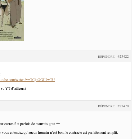
#23422
RÉPONDRE
:
youtube.com/watch?v=TCjoGGIUwTU
i su YT d’ailleurs)
#23470
RÉPONDRE
ur corrosif et parfois de mauvais gout ^^
 » vous entendez qu’aucun humain n’est bon, le contracte est parfaitement remplit.