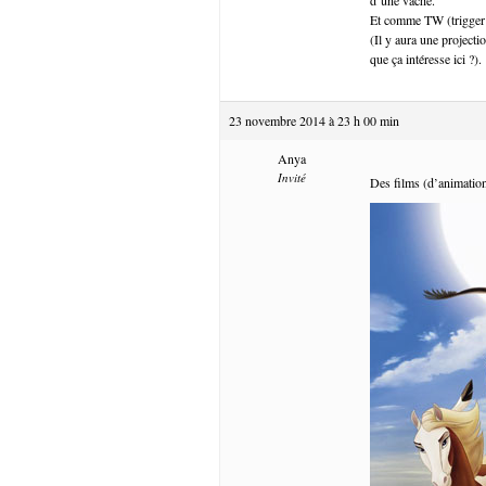
Et comme TW (trigger 
(Il y aura une projecti
que ça intéresse ici ?).
23 novembre 2014 à 23 h 00 min
Anya
Invité
Des films (d’animation