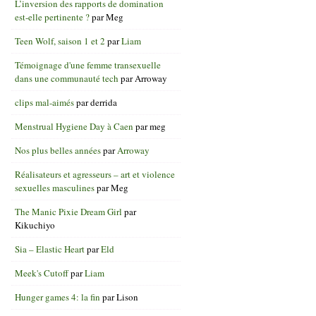
L’inversion des rapports de domination
est-elle pertinente ?
par
Meg
Teen Wolf, saison 1 et 2
par
Liam
Témoignage d'une femme transexuelle
dans une communauté tech
par
Arroway
clips mal-aimés
par
derrida
Menstrual Hygiene Day à Caen
par
meg
Nos plus belles années
par
Arroway
Réalisateurs et agresseurs – art et violence
sexuelles masculines
par
Meg
The Manic Pixie Dream Girl
par
Kikuchiyo
Sia – Elastic Heart
par
Eld
Meek's Cutoff
par
Liam
Hunger games 4: la fin
par
Lison