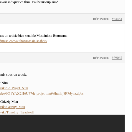
avoir indiquer ce film. J’ai beaucoup aimé
#24461
RÉPONDRE
ais un article bien senti de Massinissa Boumama
rdpress.com/author/massinissabou/
#29067
RÉPONDRE
 mis sous un article.
et Nim
g/wiki/Le_Projet_Nim
o/video/6O1YAX2H6U77/le-projet-nim#sthash.j8R7dyna.dpbs
 Grizzly Man
g/wiki/Grizzly_Man
g/wiki/Timothy_Treadwell