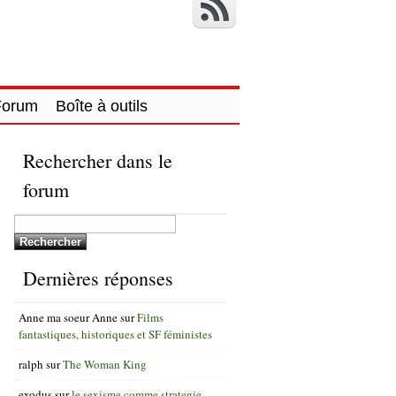
Forum
Boîte à outils
Rechercher dans le
forum
Dernières réponses
Anne ma soeur Anne
sur
Films
fantastiques, historiques et SF féministes
ralph
sur
The Woman King
exodus
sur
le sexisme comme strategie