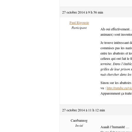
27 octobre 2014 à 9 h 56 min
Paul Rigouste
Participant
Ah oui effectivement… 
animaux) sont insoutena
Je trouve intéressant d
commises pas les nazis 
entre les abattoirs et 
celleux qui ont fait le
termine. Dans l’étable
grilles de leur prison s
nuit chercher dans le
Sinon sur les abattoirs
vu :
http://rutube.ru
Apparemment ça traite 
27 octobre 2014 à 11 h 12 min
Caerbannog
Invité
Aaaah l’humanité …
Ça me fait penser aus