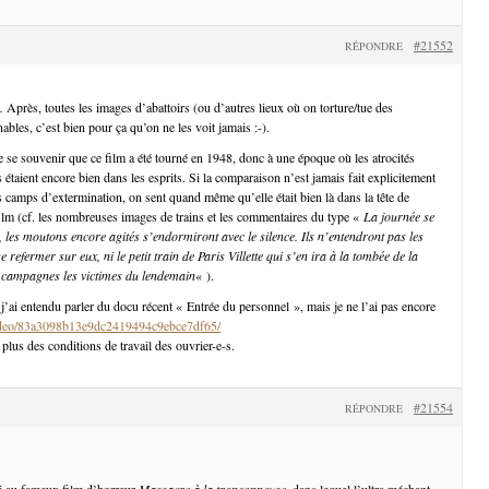
#21552
RÉPONDRE
Après, toutes les images d’abattoirs (ou d’autres lieux où on torture/tue des
bles, c’est bien pour ça qu’on ne les voit jamais :-).
e se souvenir que ce film a été tourné en 1948, donc à une époque où les atrocités
étaient encore bien dans les esprits. Si la comparaison n’est jamais fait explicitement
les camps d’extermination, on sent quand même qu’elle était bien là dans la tête de
 film (cf. les nombreuses images de trains et les commentaires du type «
La journée se
, les moutons encore agités s’endormiront avec le silence. Ils n’entendront pas les
e refermer sur eux, ni le petit train de Paris Villette qui s’en ira à la tombée de la
s campagnes les victimes du lendemain
« ).
 j’ai entendu parler du docu récent « Entrée du personnel », mais je ne l’ai pas encore
/video/83a3098b13e9dc2419494c9ebce7df65/
plus des conditions de travail des ouvrier-e-s.
#21554
RÉPONDRE
si au fameux film d’horreur
Massacre à la tronçonneuse
, dans lequel l’ultra méchant