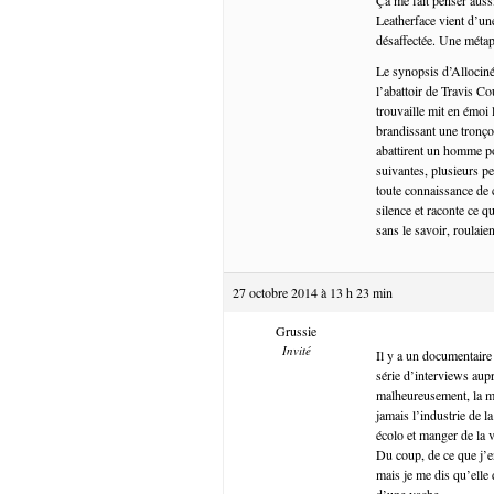
Leatherface vient d’une 
désaffectée. Une métaph
Le synopsis d’Allociné
l’abattoir de Travis Co
trouvaille mit en émoi
brandissant une tronço
abattirent un homme por
suivantes, plusieurs pe
toute connaissance de c
silence et raconte ce q
sans le savoir, roulai
27 octobre 2014 à 13 h 23 min
Grussie
Invité
Il y a un documentaire 
série d’interviews aupr
malheureusement, la ma
jamais l’industrie de 
écolo et manger de la v
Du coup, de ce que j’e
mais je me dis qu’elle 
d’une vache.