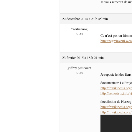
Je vous remercit de m’
22 décembre 2014 à 23 h 45 min
Caerbannog
Invité
Ce n’est pas un film m
http://negreinverti.wo
23 février 2015 à 18 h 21 min
joffrey pluscourt
Invité
Je reposte ici des liens
documentaire Le Proj
http://fr.wikipedia.or
http://nemesistv.inf
docufiction de Herzog
http://fr.wikipedia.or
http://fr.wikipedia.or